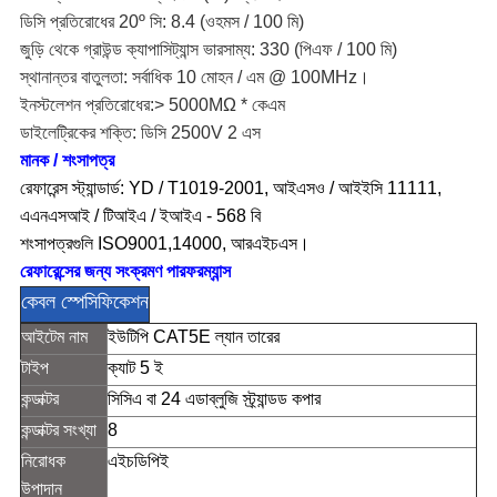
ডিসি প্রতিরোধের 20º সি: 8.4 (ওহমস / 100 মি)
জুড়ি থেকে গ্রাউন্ড ক্যাপাসিট্যান্স ভারসাম্য: 330 (পিএফ / 100 মি)
স্থানান্তর বাতুলতা: সর্বাধিক 10 মোহন / এম @ 100MHz।
ইনস্টলেশন প্রতিরোধের:> 5000MΩ * কেএম
ডাইলেট্রিকের শক্তি: ডিসি 2500V 2 এস
মানক / শংসাপত্র
রেফারেন্স স্ট্যান্ডার্ড: YD / T1019-2001, আইএসও / আইইসি 11111,
এএনএসআই / টিআইএ / ইআইএ - 568 বি
শংসাপত্রগুলি ISO9001,14000, আরএইচএস।
রেফারেন্সের জন্য সংক্রমণ পারফরম্যান্স
কেবল স্পেসিফিকেশন
আইটেম নাম
ইউটিপি CAT5E ল্যান তারের
টাইপ
ক্যাট 5 ই
কন্ডাক্টর
সিসিএ বা 24 এডাব্লুজি স্ট্র্যান্ডড কপার
কন্ডাক্টর সংখ্যা
8
নিরোধক
এইচডিপিই
উপাদান