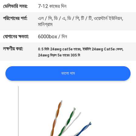
ডেলিভারি সময়:
7-12 কাজের দিন
মান
পরিশোধের শর্ত:
এল / সি, ডি / এ, ডি / পি, টি / টি, ওয়েস্টার্ন ইউনিয়ন,
মানিগ্রাম
নিয়ন্ত্রণ
যোগানের ক্ষমতা:
6000box / দিন
যোগাযোগ
লক্ষণীয় করা:
,
,
0.5 মিমি 24awg cat5e তারের
ইউটিপি 24awg Cat5e কেবল
করুন
24awg বিড়াল 5e তারের 305 মি
ভালো দাম
খবর
কেস
সাইট
ম্যাপ