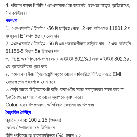
4. পরিবেশ বান্ধব পিভিসি / এলএসজেডএইচ জ্যাকেট, উচ্চ-তাপমাত্রা প্রতিরোধের,
দীর্ঘ কর্মজীবন।
প্রশংসা
1. এএনএসআই / টিআইএ -56 বি ছাড়িয়ে গেছে।2 এবং আইএসও 11801 2 য়
সংস্করণ E বিভাগ 5e চ্যানেল মান।
2. এএনএসআই / টিআইএ -56 বি এর প্রয়োজনীয়তা ছাড়িয়ে যান।2 এবং আইইসি
61156-5 বিভাগ 5e উপাদান মান;
৩. PoE অ্যাপ্লিকেশনগুলির জন্য আইইইই 802.3af এবং আইইইই 802.3at
এর প্রয়োজনীয়তা পূরণ করে।
৪. ফয়েল ঝাল উচ্চ ফ্রিকোয়েন্সি স্তরে তারের কার্যকারিতা নিশ্চিত করতে EMI
হস্তক্ষেপের প্রবেশকে হ্রাস করে।
৫. দৈর্ঘ্য তারের চিহ্নিতকরণটি বাকি কেবলগুলির সহজ সনাক্তকরণ সক্ষম করে যা
ইনস্টলেশনের সময় এবং তারের স্ক্র্যাপকে হ্রাস করে।
Color. রঙের উপলভ্যতা: অতিরিক্ত কেবলের রঙ উপলব্ধ।
বৈদ্যুতিন বৈশিষ্ট্য
প্রতিবন্ধকতা: 100 ± 15 (ওহমস)।
রেটেড টেম্পারচার: 75 ডিগ্রি সে
ডিসি প্রতিরোধের ভারসাম্যহীনতা (%): ম্যাক্স ২.৫