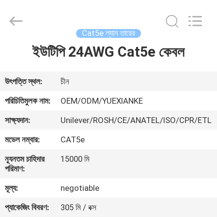
Jingchang
Cable
Industry
Co.,
Ltd. .
Cat5e ল্যান তারের
All
Rights
ইউটিপি 24AWG Cat5e কেবল
বাড়ি
Reserved.
পণ্য
উৎপত্তি স্থল:
চীন
পরিচিতিমুলক নাম:
OEM/ODM/YUEXIANKE
ভিডিও
সাক্ষ্যদান:
Unilever/ROSH/CE/ANATEL/ISO/CPR/ETL
মডেল নম্বার:
CAT5e
আমাদের
ন্যূনতম চাহিদার
15000 মি
সম্পর্কে
পরিমাণ:
মূল্য:
negotiable
কারখানা
প্যাকেজিং বিবরণ:
305 মি / বক্স
ভ্রমণ