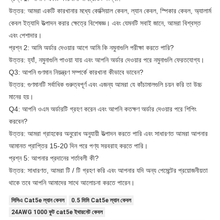
উত্তর: আমরা একটি কারখানার মধ্যে কোক্সিয়াল কেবল, ল্যান কেবল, স্পিকার কেবল, অ্যালার্ম
কেবল ইত্যাদি উত্পাদন করার ক্ষেত্রে বিশেষজ্ঞ। এবং যেমনটি সবাই জানে, আমরা বিশ্বস্ত
এবং পেশাদার।
প্রশ্ন 2: আমি অর্ডার দেওয়ার আগে আমি কি নমুনাগুলি পরীক্ষা করতে পারি?
উত্তর: হ্যাঁ, নমুনাগুলি পাওয়া যায় এবং আপনি অর্ডার দেওয়ার পরে নমুনাগুলি ফেরতযোগ্য।
Q3: আপনি গুণমান নিয়ন্ত্রণ সম্পর্কে কারখানা কীভাবে ভাবেন?
উত্তর: গুণমানটি সর্বাধিক গুরুত্বপূর্ণ এবং এজন্য আমরা যে কাঁচামালগুলি চয়ন করি তা উচ্চ
মানের হয়।
Q4: আপনি ওএম অর্ডারটি গ্রহণ করেন এবং আপনি কতক্ষণ অর্ডার দেওয়ার পরে শিপিং
করবেন?
উত্তর: আমরা গ্রাহকের অনুরোধ অনুযায়ী উত্পাদন করতে পারি এবং সাধারণত আমরা আপনার
আমানত প্রাপ্তির 15-20 দিন পরে পণ্য সরবরাহ করতে পারি।
প্রশ্ন 5: আপনার প্রদানের শর্তাবলী কী?
উত্তর: সাধারণত, আমরা টি / টি গ্রহণ করি এবং আপনার যদি অন্য পেমেন্টের প্রয়োজনীয়তা
থাকে তবে আপনি আমাদের সাথে আলোচনা করতে পারেন।
সিসিএ Cat5e ল্যান কেবল
0.5 মিমি Cat5e ল্যান কেবল
24AWG 1000 ফুট cat5e ইথারনেট কেবল