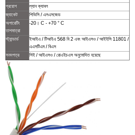
প্রয়োগ
ল্যান ক্যাবল
জ্যাকেট
পিভিসি / এলএসজেড
অপারেটিং
-20। C - +70 ° C
তাপমাত্রা
স্ট্যান্ডার্ড
ইআইএ / টিআইএ 568 বি 2 এবং আইএসও / আইইসি 11801 /
এএসটিএম / বিএস
সনদপত্র
সিই / আইএসও / রোএইচএস অনুমোদিত হয়েছে