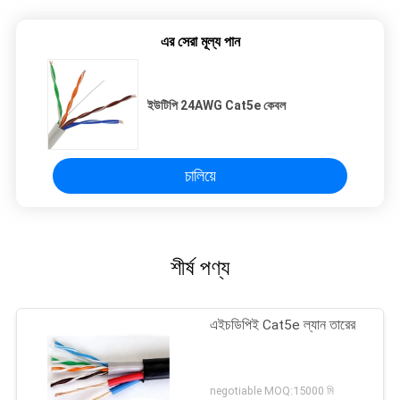
এর সেরা মূল্য পান
ইউটিপি 24AWG Cat5e কেবল
চালিয়ে
শীর্ষ পণ্য
এইচডিপিই Cat5e ল্যান তারের
negotiable MOQ:15000 মি