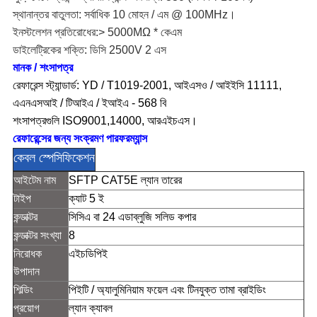
স্থানান্তর বাতুলতা: সর্বাধিক 10 মোহন / এম @ 100MHz।
ইনস্টলেশন প্রতিরোধের:> 5000MΩ * কেএম
ডাইলেট্রিকের শক্তি: ডিসি 2500V 2 এস
মানক / শংসাপত্র
রেফারেন্স স্ট্যান্ডার্ড: YD / T1019-2001, আইএসও / আইইসি 11111,
এএনএসআই / টিআইএ / ইআইএ - 568 বি
শংসাপত্রগুলি ISO9001,14000, আরএইচএস।
রেফারেন্সের জন্য সংক্রমণ পারফরম্যান্স
কেবল স্পেসিফিকেশন
আইটেম নাম
SFTP CAT5E ল্যান তারের
টাইপ
ক্যাট 5 ই
কন্ডাক্টর
সিসিএ বা 24 এডাব্লুজি সলিড কপার
কন্ডাক্টর সংখ্যা
8
নিরোধক
এইচডিপিই
উপাদান
শিল্ডিং
পিইটি / অ্যালুমিনিয়াম ফয়েল এবং টিনযুক্ত তামা ব্রাইডিং
প্রয়োগ
ল্যান ক্যাবল