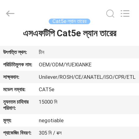
Jingchang
Cable
Industry
Co.,
Ltd. .
Cat5e ল্যান তারের
All
Rights
এসএফটিপি Cat5e ল্যান তারের
বাড়ি
Reserved.
পণ্য
উৎপত্তি স্থল:
চীন
পরিচিতিমুলক নাম:
OEM/ODM/YUEXIANKE
ভিডিও
সাক্ষ্যদান:
Unilever/ROSH/CE/ANATEL/ISO/CPR/ETL
মডেল নম্বার:
CAT5e
আমাদের
ন্যূনতম চাহিদার
15000 মি
সম্পর্কে
পরিমাণ:
মূল্য:
negotiable
কারখানা
প্যাকেজিং বিবরণ:
305 মি / বক্স
ভ্রমণ