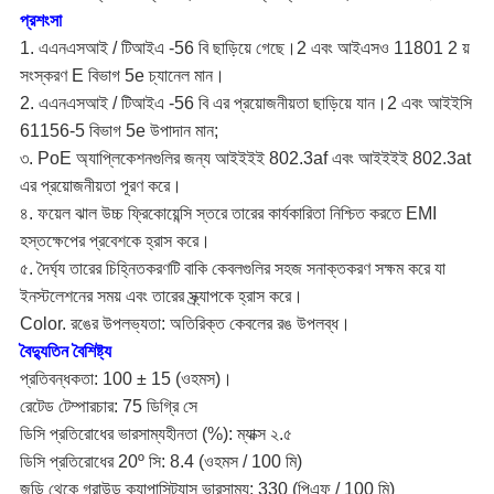
প্রশংসা
1. এএনএসআই / টিআইএ -56 বি ছাড়িয়ে গেছে।2 এবং আইএসও 11801 2 য়
সংস্করণ E বিভাগ 5e চ্যানেল মান।
2. এএনএসআই / টিআইএ -56 বি এর প্রয়োজনীয়তা ছাড়িয়ে যান।2 এবং আইইসি
61156-5 বিভাগ 5e উপাদান মান;
৩. PoE অ্যাপ্লিকেশনগুলির জন্য আইইইই 802.3af এবং আইইইই 802.3at
এর প্রয়োজনীয়তা পূরণ করে।
৪. ফয়েল ঝাল উচ্চ ফ্রিকোয়েন্সি স্তরে তারের কার্যকারিতা নিশ্চিত করতে EMI
হস্তক্ষেপের প্রবেশকে হ্রাস করে।
৫. দৈর্ঘ্য তারের চিহ্নিতকরণটি বাকি কেবলগুলির সহজ সনাক্তকরণ সক্ষম করে যা
ইনস্টলেশনের সময় এবং তারের স্ক্র্যাপকে হ্রাস করে।
Color. রঙের উপলভ্যতা: অতিরিক্ত কেবলের রঙ উপলব্ধ।
বৈদ্যুতিন বৈশিষ্ট্য
প্রতিবন্ধকতা: 100 ± 15 (ওহমস)।
রেটেড টেম্পারচার: 75 ডিগ্রি সে
ডিসি প্রতিরোধের ভারসাম্যহীনতা (%): ম্যাক্স ২.৫
ডিসি প্রতিরোধের 20º সি: 8.4 (ওহমস / 100 মি)
জুড়ি থেকে গ্রাউন্ড ক্যাপাসিট্যান্স ভারসাম্য: 330 (পিএফ / 100 মি)