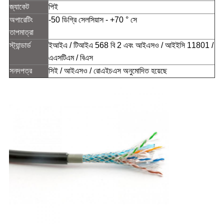
জ্যাকেট
পিই
অপারেটিং
-50 ডিগ্রি সেলসিয়াস - +70 ° সে
তাপমাত্রা
স্ট্যান্ডার্ড
ইআইএ / টিআইএ 568 বি 2 এবং আইএসও / আইইসি 11801 /
এএসটিএম / বিএস
সনদপত্র
সিই / আইএসও / রোএইচএস অনুমোদিত হয়েছে