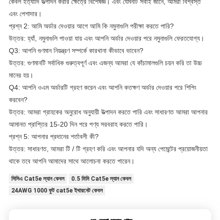
কেবল ইত্যাদি উত্পাদন করার ক্ষেত্রে বিশেষজ্ঞ। এবং যেমনটি সবাই জানে, আমরা বিশ্বস্ত
এবং পেশাদার।
প্রশ্ন 2: আমি অর্ডার দেওয়ার আগে আমি কি নমুনাগুলি পরীক্ষা করতে পারি?
উত্তর: হ্যাঁ, নমুনাগুলি পাওয়া যায় এবং আপনি অর্ডার দেওয়ার পরে নমুনাগুলি ফেরতযোগ্য।
Q3: আপনি গুণমান নিয়ন্ত্রণ সম্পর্কে কারখানা কীভাবে ভাবেন?
উত্তর: গুণমানটি সর্বাধিক গুরুত্বপূর্ণ এবং এজন্য আমরা যে কাঁচামালগুলি চয়ন করি তা উচ্চ
মানের হয়।
Q4: আপনি ওএম অর্ডারটি গ্রহণ করেন এবং আপনি কতক্ষণ অর্ডার দেওয়ার পরে শিপিং
করবেন?
উত্তর: আমরা গ্রাহকের অনুরোধ অনুযায়ী উত্পাদন করতে পারি এবং সাধারণত আমরা আপনার
আমানত প্রাপ্তির 15-20 দিন পরে পণ্য সরবরাহ করতে পারি।
প্রশ্ন 5: আপনার প্রদানের শর্তাবলী কী?
উত্তর: সাধারণত, আমরা টি / টি গ্রহণ করি এবং আপনার যদি অন্য পেমেন্টের প্রয়োজনীয়তা
থাকে তবে আপনি আমাদের সাথে আলোচনা করতে পারেন।
সিসিএ Cat5e ল্যান কেবল
0.5 মিমি Cat5e ল্যান কেবল
24AWG 1000 ফুট cat5e ইথারনেট কেবল