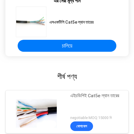
এর সেরা মূল্য পান
এসএফটিপি Cat5e ল্যান তারের
চালিয়ে
শীর্ষ পণ্য
এইচডিপিই Cat5e ল্যান তারের
negotiable MOQ:15000 মি
যোগাযোগ