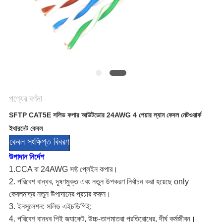
গোপনীয়তা
নীতি
পণ্যের বর্ণনা
SFTP CAT5E সলিড কপার আউটডোর 24AWG 4 পেয়ার ল্যান কেবল নেটওয়ার্ক
ইথারনেট কেবল
কেবল সংক্ষিপ্ত বিবরণ
উপাদান নির্দেশ
1.CCA বা 24AWG সফ্ট প্লেইন কপার।
2. পরিবেশ বান্ধব, দূষণমুক্ত এবং নতুন উপকরণ নির্বাচন করা হয়েছে only
কেবলমাত্র নতুন উপাদানের প্রচার করুন।
3. ইনসুলেশন: সলিড এইচডিপিই;
4. পরিবেশ বান্ধব পিই জ্যাকেট, উচ্চ-তাপমাত্রা প্রতিরোধের, দীর্ঘ কর্মজীবন।