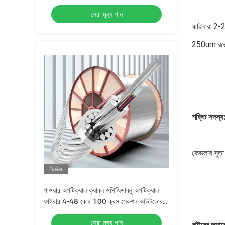
Duct / Aerial
সেরা মূল্য পান
ফাইবার: 2-
250um রঙের
শক্তি সদস্য
কেভলার সুতা
ভিডিও
পাওয়ার অপটিক্যাল ক্যাবল ওপিজিডাব্লু অপটিক্যাল
ফাইবার 4-48 কোর 100 ক্রস সেকশন আউটডোর
কম্পোজিট ওভারহেড গ্রাউন্ড ওয়্যার অপটিক্যাল ক্যাবল
সেরা মূল্য পান