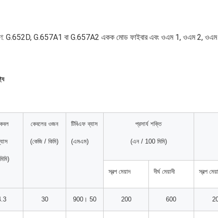
রণ: G.652D, G.657A1 বা G.657A2 একক মোড ফাইবার এবং ওএম 1, ওএম 2, ওএম 3,
ট্য
কেবল
কেবলের ওজন
টিবিএফ ব্যাস
প্রসার্য শক্তি
্যাস
(কেজি / কিমি)
(এমএম)
(এন / 100 মিমি)
মিমি)
স্বল্প মেয়াদ
দীর্ঘ মেয়াদী
স্বল্প মেয়
4.3
30
900। 50
200
600
2