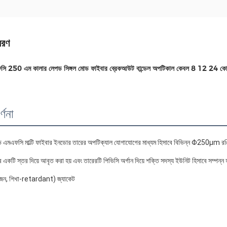
বরণ
ি 250 এম কালার লেপড সিঙ্গল মোড ফাইবার ব্রেকআউট বান্ডেল অপটিকাল কেবল 8 12 24 ক
্ণনা
 
এমএফসি মাল্টি ফাইবার ইনডোর তারের অপটিক্যাল যোগাযোগের মাধ্যম হিসাবে বিভিন্ন Φ250µm রঙিন
একটি স্তর দিয়ে আবৃত করা হয় এবং তারেরটি পিভিসি অর্গান দিয়ে শক্তি সদস্য ইউনিট হিসাবে সম্পন্ন 
জেন, শিখা-retardant) জ্যাকেট