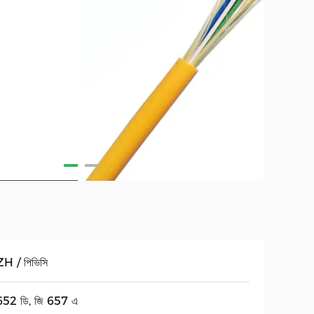
H / পিভিসি
652 ডি, জি 657 এ