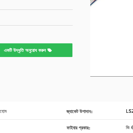
একটি উদ্ধৃতি অনুরোধ করুন
রহোম
LSZ
জ্যাকেট উপাদান::
জি 
ফাইবার প্রকার::