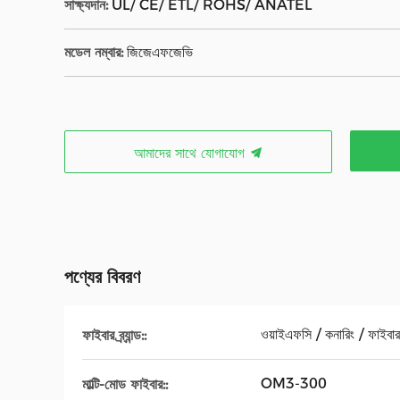
সাক্ষ্যদান:
UL/ CE/ ETL/ ROHS/ ANATEL
মডেল নম্বার:
জিজেএফজেভি
আমাদের সাথে যোগাযোগ
পণ্যের বিবরণ
ওয়াইএফসি / কনারিং / ফাইবা
ফাইবার ব্র্যান্ড::
OM3-300
মাল্টি-মোড ফাইবার::