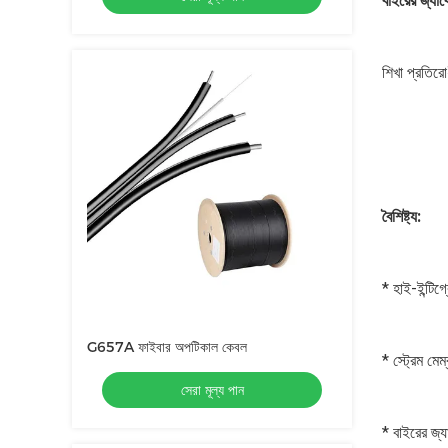
বাইরের জ্যাক
শিখা প্রতি
বৈশিষ্ট্য:
* হাই-ইন্টিগ
G657A ফাইবার অপটিকাল কেবল
* স্ট্রেম মে
সেরা মূল্য পান
* বাইরের জ্য