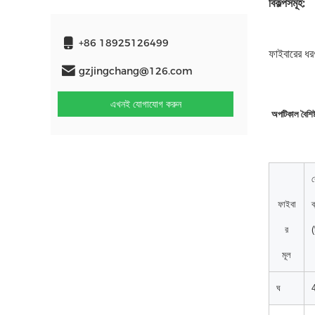
বিকল্পসমূহ:
+86 18925126499
ফাইবারের ধ
gzjingchang@126.com
এখনই যোগাযোগ করুন
অপটিকাল বৈশিষ্
ফাইবা
ব
র
(
মূল
ঘ