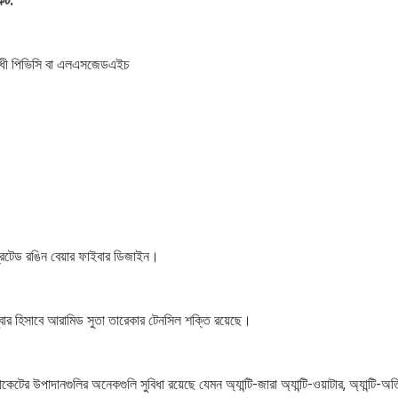
েট:
রোধী পিভিসি বা এলএসজেডএইচ
্রেটেড রঙিন বেয়ার ফাইবার ডিজাইন।
ম্বার হিসাবে আরামিড সুতা তারেকার টেনসিল শক্তি রয়েছে।
াকেটের উপাদানগুলির অনেকগুলি সুবিধা রয়েছে যেমন অ্যান্টি-জারা অ্যান্টি-ওয়াটার, অ্যান্টি-