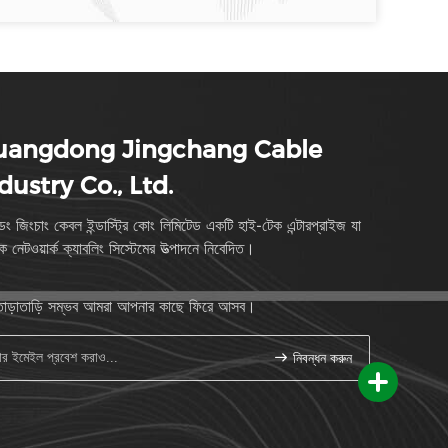
uangdong Jingchang Cable
dustry Co., Ltd.
াংডং জিংচাং কেবল ইন্ডাস্ট্রি কোং লিমিটেড একটি হাই-টেক এন্টারপ্রাইজ যা
পক নেটওয়ার্ক ক্যাবলিং সিস্টেমের উত্পাদনে নিবেদিত।
াড়াতাড়ি সম্ভব আমরা আপনার কাছে ফিরে আসব।
নিবন্ধন করুন