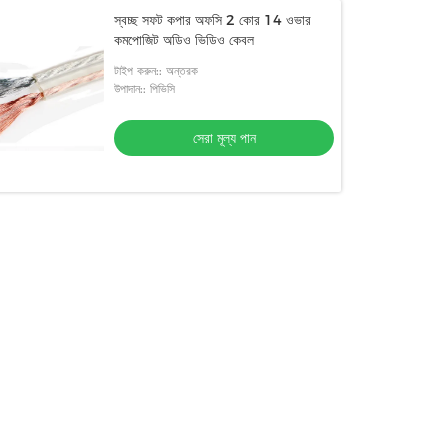
স্বচ্ছ সফট কপার অফসি 2 কোর 14 ওভার
কমপোজিট অডিও ভিডিও কেবল
টাইপ করুন:: অন্তরক
উপাদান:: পিভিসি
সেরা মূল্য পান