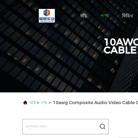
বাড়ি
পণ্য
ভিডিও
10AWG
CABLE
বাড়ি
>
পণ্য
>
10awg Composite Audio Video Cable O