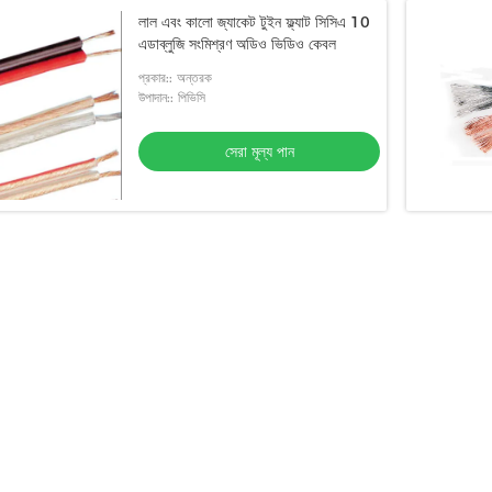
লাল এবং কালো জ্যাকেট টুইন ফ্ল্যাট সিসিএ 10
এডাব্লুজি সংমিশ্রণ অডিও ভিডিও কেবল
প্রকার:: অন্তরক
উপাদান:: পিভিসি
সেরা মূল্য পান