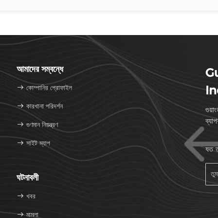
আমাদের সম্বন্ধে
G
কোম্পানির প্রোফাইল
In
কারখানা পরিদর্শন
গুয়
ব্যা
গুণমান নিয়ন্ত্রণ
সাইট ম্যাপ
যত ত
ঘটনাবলী
খবর
মামলা