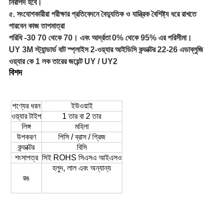
নিরাপদ হবে।
৫. সংযোগকারীরা পরীক্ষার প্রতিবেদনে বৈদ্যুতিক ও যান্ত্রিক বৈশিষ্ট্য ধরে রাখতে
পারবেন
কাজ তাপমাত্রা
পরিধি -30 70 থেকে 70। এবং আর্দ্রতা
0% থেকে 95% এর পরিসীমা।
UY 3M স্ট্যান্ডার্ড বাট স্প্লাইস 2-ওয়্যার আইডিসি কন্ডাক্টর 22-26 এডাব্লুজি
ওয়্যার কে 1 লক তারের জয়েন্ট UY / UY2
বিশদ
পণ্যের ধরন
ইউওয়াই
ওয়্যার টাইপ
1 তার বা 2 তার
লিঙ্গ
মহিলা
উপকরণ
পিসি / ব্রাস / গ্রিজ
কন্ডাক্টর
বিসি
শংসাপত্র
সিই ROHS সিএসএ আইএসও
হলুদ, লাল এবং অন্যান্য
রঙ