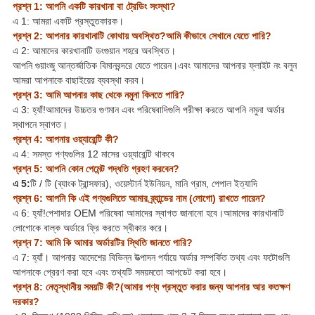
প্রশ্ন 1: আপনি একটি কারখানা বা ট্রেডিং সংস্থা?
এ 1: আমরা একটি প্রস্তুতকারক।
প্রশ্ন 2: আপনার কারখানাটি কোথায় অবস্থিত?আমি কীভাবে সেখানে যেতে পারি?
এ 2: আমাদের কারখানাটি ডংগুয়ান শহরে অবস্থিত।
আপনি গুয়াংজু আন্তর্জাতিক বিমানবন্দরে যেতে পারেন।এবং আমাদের আপনার ফ্লাইট নং বলুন
আমরা আপনাকে বাছাইয়ের ব্যবস্থা করব।
প্রশ্ন 3: আমি আপনার কাছ থেকে নমুনা কিনতে পারি?
এ 3: হ্যাঁ!আমাদের উচ্চতর গুণমান এবং পরিষেবাদিগুলি পরীক্ষা করতে আপনি নমুনা অর্ডার
স্থাপনে স্বাগত।
প্রশ্ন 4: আপনার ওয়্যারেন্টি কী?
এ 4: সমস্ত পণ্যগুলির 12 মাসের ওয়্যারেন্টি থাকবে
প্রশ্ন 5: আপনি কোন পেমেন্ট পদ্ধতি গ্রহণ করবেন?
এ 5:
টি / টি (ব্যাংক ট্রান্সফার), ওয়েস্টার্ন ইউনিয়ন, মানি গ্রাম, পেপাল ইত্যাদি
প্রশ্ন 6: আপনি কি এই পণ্যগুলিতে আমার ব্র্যান্ডের নাম (লোগো) রাখতে পারেন?
এ 6: হ্যাঁ!পেশাদার OEM পরিষেবা আমাদের স্বাগত জানানো হবে।আমাদের কারখানাটি
লোগোকে বাল্ক অর্ডারে ফ্রি করতে স্বীকার করে।
প্রশ্ন 7: আমি কি আমার অর্ডারটির স্থিতি জানতে পারি?
এ 7: হ্যাঁ। আপনার আদেশের বিভিন্ন উত্পাদন পর্যায়ে অর্ডার সম্পর্কিত তথ্য এবং ফটোগুলি
আপনাকে প্রেরণ করা হবে এবং তথ্যটি সময়মতো আপডেট করা হবে।
প্রশ্ন 8: নেতৃস্থানীয় সময়টি কী?(আমার পণ্য প্রস্তুত করার জন্য আপনার আর কতক্ষণ
দরকার?