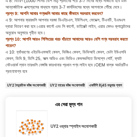
এ 8: বিতরণ (1000 পিসির বেশি নয়) প্রদানের পরে 3-7 দিনের মধ্যে সাজানো হবে এবং
আন্তর্জাতিক এক্সপ্রেসের মাধ্যমে প্রায় 3-7 কার্যদিবসের মধ্যে আপনাকে পৌঁছে দেবে।
প্রশ্ন 9: আপনি আমার পণ্যগুলি আমার কাছে কীভাবে সরবরাহ করবেন?
এ 9: আপনার ক্রয়গুলি আপনার দরজা ডিএইচএল, ইউপিএস, ফেডেক্স, টিএনটি, ইএমএস
দ্বারা বিতরণ করা হবে।এয়ার কার্গো এবং সি কার্গো, ডাইরেক্ট লাইন, এয়ার মেলও ক্লায়েন্টদের
অনুরোধ অনুসারে গৃহীত হবে।
প্রশ্ন 10: আপনি আরও শিপিংয়ের খরচ বাঁচাতে আমাদের আরও বেশি পণ্য সরবরাহ করতে
পারেন?
এ 10: হ্যাঁধরণের এইচডিএমআই কেবল, ভিজিএ কেবল, ডিভিআই কেবল, ডেটা ইউএসবি
কেবল, ডিবি 9, ডিসি 25, অক্স অডিও এবং ভিডিও কেবলগুলিতে ডিসপ্লে পোর্ট, ক্যাট
নেটওয়ার্ক ল্যান তারগুলি নেঙ্গজি কারখানার প্রধান পণ্য লাইন হবে।OEM বাল্ক অর্ডারটিও
গ্রহণযোগ্য হবে
UY2 বৈদ্যুতিক ভাঁজ সংযোগকারী
UY2 তারের ভাঁজ সংযোগকারী
এফটিপি Rj45 মডুলার প্লাগ
এর সেরা মূল্য পান
UY2 ওয়্যার স্প্লাইস সংযোগকারী