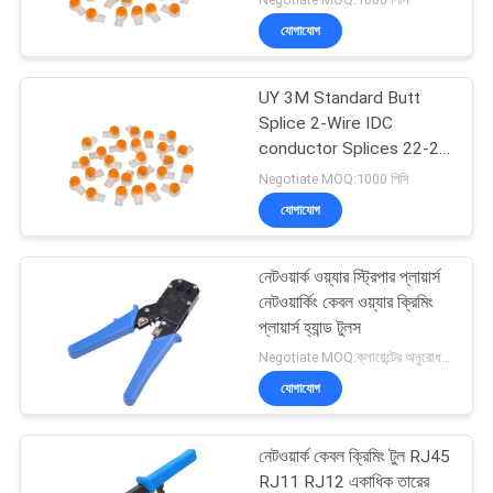
যোগাযোগ
UY 3M Standard Butt
Splice 2-Wire IDC
conductor Splices 22-26
AWG Wire K1 Lock Wire
Negotiate MOQ:1000 পিসি
Joint UY/UY2
যোগাযোগ
নেটওয়ার্ক ওয়্যার স্ট্রিপার প্লায়ার্স
নেটওয়ার্কিং কেবল ওয়্যার ক্রিমিং
প্লায়ার্স হ্যান্ড টুলস
Negotiate MOQ:ক্লায়েন্টের অনুরোধ হিসাবে কাস্টমাইজড টাইপ 300 কার্টন হিসাবে স্টক।
যোগাযোগ
নেটওয়ার্ক কেবল ক্রিমিং টুল RJ45
RJ11 RJ12 একাধিক তারের