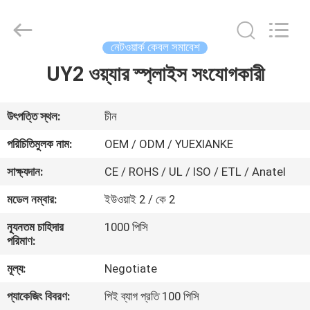
Jingchang
Cable
Industry
Co.,
Ltd. .
নেটওয়ার্ক কেবল সমাবেশ
All
Rights
UY2 ওয়্যার স্প্লাইস সংযোগকারী
বাড়ি
Reserved.
পণ্য
উৎপত্তি স্থল:
চীন
পরিচিতিমুলক নাম:
OEM / ODM / YUEXIANKE
ভিডিও
সাক্ষ্যদান:
CE / ROHS / UL / ISO / ETL / Anatel
মডেল নম্বার:
ইউওয়াই 2 / কে 2
আমাদের
ন্যূনতম চাহিদার
1000 পিসি
সম্পর্কে
পরিমাণ:
মূল্য:
Negotiate
কারখানা
প্যাকেজিং বিবরণ:
পিই ব্যাগ প্রতি 100 পিসি
ভ্রমণ