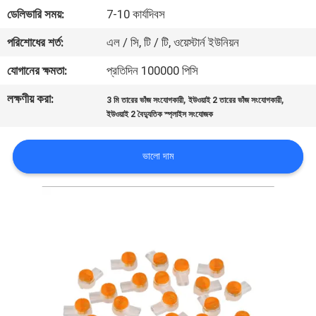
ডেলিভারি সময়:
7-10 কার্যদিবস
মান
পরিশোধের শর্ত:
এল / সি, টি / টি, ওয়েস্টার্ন ইউনিয়ন
নিয়ন্ত্রণ
যোগানের ক্ষমতা:
প্রতিদিন 100000 পিসি
লক্ষণীয় করা:
,
,
3 মি তারের ভাঁজ সংযোগকারী
ইউওয়াই 2 তারের ভাঁজ সংযোগকারী
যোগাযোগ
ইউওয়াই 2 বৈদ্যুতিক স্প্লাইস সংযোজক
করুন
ভালো দাম
খবর
কেস
সাইট
ম্যাপ