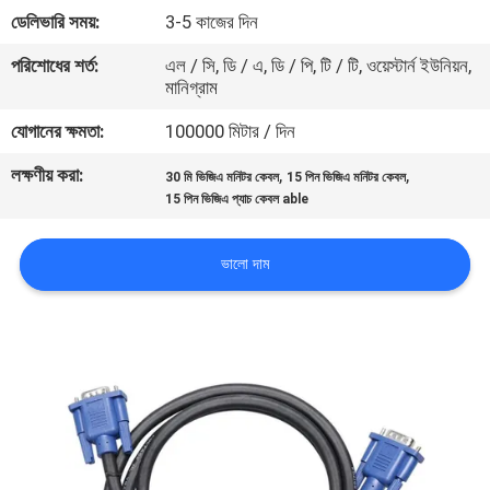
ডেলিভারি সময়:
3-5 কাজের দিন
মান
পরিশোধের শর্ত:
এল / সি, ডি / এ, ডি / পি, টি / টি, ওয়েস্টার্ন ইউনিয়ন,
মানিগ্রাম
নিয়ন্ত্রণ
যোগানের ক্ষমতা:
100000 মিটার / দিন
যোগাযোগ
লক্ষণীয় করা:
,
,
30 মি ভিজিএ মনিটর কেবল
15 পিন ভিজিএ মনিটর কেবল
করুন
15 পিন ভিজিএ প্যাচ কেবল able
ভালো দাম
খবর
কেস
সাইট
ম্যাপ