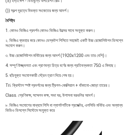
(5) হস্তক্ষেপ - বিনামূল্যে অপারেশন শিল্ড। 
()) স্বল্প দূরত্বে বিভক্ত সংকেতের জন্য আদর্শ। 
বৈশিষ্ট্য
1. কোনও ভিজিএ প্রদর্শন কোনও ভিজিএ উত্সের সাথে সংযুক্ত করুন। 
২. ভিজিএ ব্যবহার করে কোনও ডেস্কটপ পিসিতে সহজেই একটি উচ্চ রেজোলিউশন ডিসপ্লে 
সংযোগ করুন। 
৩. উচ্চ রেজোলিউশন মনিটরের জন্য আদর্শ (1920x1200 এবং তার বেশি)। 
4. সম্পূর্ণ উজ্জ্বলতা এবং প্রাণবন্ত চিত্র বর্ণের জন্য প্রতিবন্ধকতা 75Ω এ মিলছে। 
5. ছাঁচযুক্ত সংযোগকারী স্ট্রেন ত্রাণ দিয়ে শেষ হয়। 
Tri. ক্রিস্টাল স্পষ্ট প্রদর্শনের জন্য ট্রিপল-কোক্সিয়াল + বাঁকানো-জোড়া তারের। 
Class. শ্রেণিকক্ষ, সম্মেলন কক্ষ, সভা ঘর, উপাসনা ঘরগুলির আদর্শ। 
৮. ভিজিএ সংযোগের মাধ্যমে পিসি বা ল্যাপটপটিকে প্রজেক্টর, এলসিডি মনিটর এবং অন্যান্য 
ভিডিও ডিসপ্লে সিস্টেমে সংযুক্ত করে