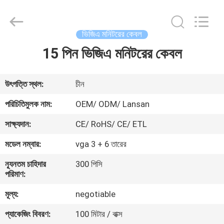
Jingchang
Cable
Industry
Co.,
Ltd. .
ভিজিএ মনিটরের কেবল
All
Rights
15 পিন ভিজিএ মনিটরের কেবল
বাড়ি
Reserved.
পণ্য
উৎপত্তি স্থল:
চীন
পরিচিতিমুলক নাম:
OEM/ ODM/ Lansan
ভিডিও
সাক্ষ্যদান:
CE/ RoHS/ CE/ ETL
মডেল নম্বার:
vga 3 + 6 তারের
আমাদের
ন্যূনতম চাহিদার
300 পিসি
সম্পর্কে
পরিমাণ:
মূল্য:
negotiable
কারখানা
প্যাকেজিং বিবরণ:
100 মিটার / বাক্স
ভ্রমণ