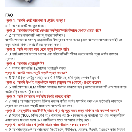
FAQ
প্রশ্ন 1: আপনি একটি কারখানা বা ট্রেডিং সংস্থা? 
এ 1: আমরা একটি প্রস্তুতকারক।
প্রশ্ন 2: আপনার কারখানাটি কোথায় অবস্থিত?আমি কীভাবে সেখানে যেতে পারি?
এ 2: আমাদের কারখানাটি গুয়াংজু শহরে অবস্থিত।
আপনি শেনঝেন বা গুয়াংজু আন্তর্জাতিক বিমানবন্দরে যেতে পারেন।এবং আমাদের আপনার ফ্লাইট নং 
বলুন আমরা আপনাকে বাছাইয়ের ব্যবস্থা করব।
প্রশ্ন 3: আমি আপনার কাছ থেকে নমুনা কিনতে পারি? 
এ 3: হ্যাঁ!আমাদের উচ্চতর গুণমান এবং পরিষেবাদিগুলি পরীক্ষা করতে আপনি নমুনা অর্ডার স্থাপনে 
স্বাগত।
প্রশ্ন 4: আপনার ওয়্যারেন্টি কী?
এ 4: সমস্ত পণ্যগুলির 12 মাসের ওয়্যারেন্টি থাকবে
প্রশ্ন 5: আপনি কোন পেমেন্ট পদ্ধতি গ্রহণ করবেন?
এ 5: টি / টি (ব্যাংক ট্রান্সফার), ওয়েস্টার্ন ইউনিয়ন, মানি গ্রাম, পেপাল ইত্যাদি
প্রশ্ন 6: আপনি কি এই পণ্যগুলিতে আমার ব্র্যান্ডের নাম (লোগো) রাখতে পারেন?
এ 6: হ্যাঁ!পেশাদার OEM পরিষেবা আমাদের স্বাগত জানানো হবে।আমাদের কারখানাটি লোগোকে বাল্ক 
অর্ডারে ফ্রি করতে স্বীকার করে।
প্রশ্ন 7: আমি কি আমার অর্ডারটির স্থিতি জানতে পারি?
এ 7: হ্যাঁ। আপনার আদেশের বিভিন্ন উত্পাদন পর্যায়ে অর্ডার সম্পর্কিত তথ্য এবং ফটোগুলি আপনাকে 
প্রেরণ করা হবে এবং তথ্যটি সময়মতো আপডেট করা হবে।
প্রশ্ন 8: নেতৃস্থানীয় সময়টি কী?(আমার পণ্য প্রস্তুত করার জন্য আপনার আর কতক্ষণ দরকার?
এ 8: বিতরণ (1000 পিসির বেশি নয়) প্রদানের পরে 3-7 দিনের মধ্যে সাজানো হবে এবং আন্তর্জাতিক 
এক্সপ্রেসের মাধ্যমে প্রায় 3-7 কার্যদিবসের মধ্যে আপনাকে পৌঁছে দেবে।
প্রশ্ন 9: আপনি আমার পণ্যগুলি আমার কাছে কীভাবে সরবরাহ করবেন? 
এ 9: আপনার ক্রয়গুলি আপনার দরজা ডিএইচএল, ইউপিএস, ফেডেক্স, টিএনটি, ইএমএস দ্বারা বিতরণ 