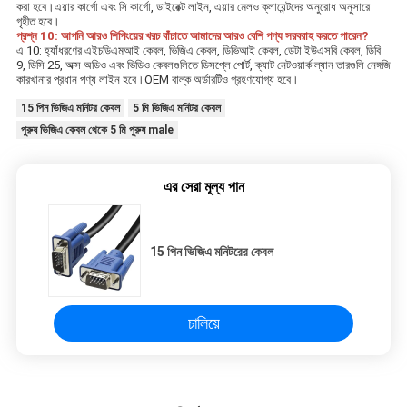
করা হবে।এয়ার কার্গো এবং সি কার্গো, ডাইরেক্ট লাইন, এয়ার মেলও ক্লায়েন্টদের অনুরোধ অনুসারে 
গৃহীত হবে।
প্রশ্ন 10: আপনি আরও শিপিংয়ের খরচ বাঁচাতে আমাদের আরও বেশি পণ্য সরবরাহ করতে পারেন?
এ 10: হ্যাঁধরণের এইচডিএমআই কেবল, ভিজিএ কেবল, ডিভিআই কেবল, ডেটা ইউএসবি কেবল, ডিবি 
9, ডিসি 25, অক্স অডিও এবং ভিডিও কেবলগুলিতে ডিসপ্লে পোর্ট, ক্যাট নেটওয়ার্ক ল্যান তারগুলি নেঙ্গজি 
কারখানার প্রধান পণ্য লাইন হবে।OEM বাল্ক অর্ডারটিও গ্রহণযোগ্য হবে।
15 পিন ভিজিএ মনিটর কেবল
5 মি ভিজিএ মনিটর কেবল
পুরুষ ভিজিএ কেবল থেকে 5 মি পুরুষ male
এর সেরা মূল্য পান
15 পিন ভিজিএ মনিটরের কেবল
চালিয়ে