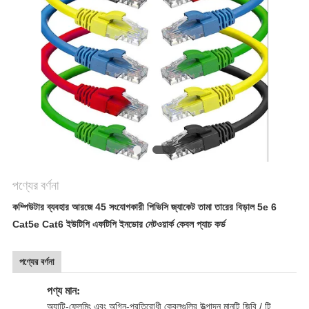
গোপনীয়তা
নীতি
পণ্যের বর্ণনা
কম্পিউটার ব্যবহার আরজে 45 সংযোগকারী পিভিসি জ্যাকেট তামা তারের বিড়াল 5e 6
Cat5e Cat6 ইউটিপি এফটিপি ইনডোর নেটওয়ার্ক কেবল প্যাচ কর্ড
পণ্যের বর্ণনা
পণ্য মান:
অ্যান্টি-ফ্লেমিং এবং অগ্নি-প্রতিরোধী কেবলগুলির উত্পাদন মানটি জিবি / টি