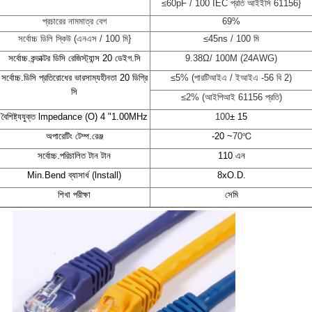
≤
60pF / 100 IEC প্রতি আইইসি 61156}
প্রচারের নামমাত্র বেগ
69%
সর্বোচ্চ ডিলি স্কিউ (এনএস / 100 মি}
≤
45ns / 100 মি
সর্বোচ্চ.কন্ডাক্টর ডিসি রেজিস্ট্যান্স 20 ডেইগ.সি
9.38
Ω
/ 100M (24AWG)
সর্বোচ্চ.ডিসি প্রতিরোধের ভারসাম্যহীনতা 20 ডিগ্রি
≤
5% (পারটিআইএ / ইআইএ -56 বি 2)
সি
≤
2% (আইপিআই 61156 প্রতি)
বৈশিষ্ট্যযুক্ত lmpedance (O) 4 "1.00MHz
100
± 15
অপারেটিং টেম্প.রেঞ্জ
-20 ~
70
℃
সর্বোচ্চ.পরিচালিত টান টান
110 এন
Min.Bend ব্যাসার্ধ (lnstall)
8xO.D.
শিখা পরীক্ষা
সেমি