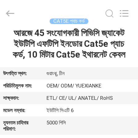
Jingchang
Cable
Industry
Co.,
Ltd. .
CAT5E প্যাচ কর্ড
All
Rights
আরজে 45 সংযোগকারী পিভিসি জ্যাকেট
বাড়ি
Reserved.
ইউটিপি এফটিপি ইনডোর Cat5e প্যাচ
পণ্য
কর্ড, 10 মিটার Cat5e ইথারনেট কেবল
ভিডিও
উৎপত্তি স্থল:
গুয়াংঝু, চীন
পরিচিতিমুলক নাম:
OEM/ ODM/ YUEXIANKE
আমাদের
সাক্ষ্যদান:
ETL/ CE/ UL/ ANATEL/ RoHS
সম্পর্কে
মডেল নম্বার:
ইউটিপি সিএটি 6
কারখানা
ন্যূনতম চাহিদার
5000 পিসি
পরিমাণ:
ভ্রমণ