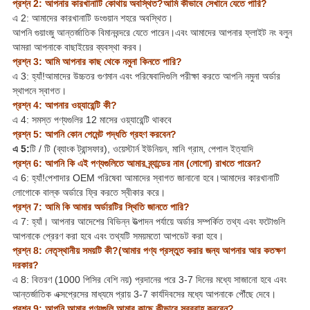
প্রশ্ন 2: আপনার কারখানাটি কোথায় অবস্থিত?আমি কীভাবে সেখানে যেতে পারি?
এ 2: আমাদের কারখানাটি ডংগুয়ান শহরে অবস্থিত।
আপনি গুয়াংজু আন্তর্জাতিক বিমানবন্দরে যেতে পারেন।এবং আমাদের আপনার ফ্লাইট নং বলুন
আমরা আপনাকে বাছাইয়ের ব্যবস্থা করব।
প্রশ্ন 3: আমি আপনার কাছ থেকে নমুনা কিনতে পারি?
এ 3: হ্যাঁ!আমাদের উচ্চতর গুণমান এবং পরিষেবাদিগুলি পরীক্ষা করতে আপনি নমুনা অর্ডার
স্থাপনে স্বাগত।
প্রশ্ন 4: আপনার ওয়্যারেন্টি কী?
এ 4: সমস্ত পণ্যগুলির 12 মাসের ওয়্যারেন্টি থাকবে
প্রশ্ন 5: আপনি কোন পেমেন্ট পদ্ধতি গ্রহণ করবেন?
এ 5:
টি / টি (ব্যাংক ট্রান্সফার), ওয়েস্টার্ন ইউনিয়ন, মানি গ্রাম, পেপাল ইত্যাদি
প্রশ্ন 6: আপনি কি এই পণ্যগুলিতে আমার ব্র্যান্ডের নাম (লোগো) রাখতে পারেন?
এ 6: হ্যাঁ!পেশাদার OEM পরিষেবা আমাদের স্বাগত জানানো হবে।আমাদের কারখানাটি
লোগোকে বাল্ক অর্ডারে ফ্রি করতে স্বীকার করে।
প্রশ্ন 7: আমি কি আমার অর্ডারটির স্থিতি জানতে পারি?
এ 7: হ্যাঁ। আপনার আদেশের বিভিন্ন উত্পাদন পর্যায়ে অর্ডার সম্পর্কিত তথ্য এবং ফটোগুলি
আপনাকে প্রেরণ করা হবে এবং তথ্যটি সময়মতো আপডেট করা হবে।
প্রশ্ন 8: নেতৃস্থানীয় সময়টি কী?(আমার পণ্য প্রস্তুত করার জন্য আপনার আর কতক্ষণ
দরকার?
এ 8: বিতরণ (1000 পিসির বেশি নয়) প্রদানের পরে 3-7 দিনের মধ্যে সাজানো হবে এবং
আন্তর্জাতিক এক্সপ্রেসের মাধ্যমে প্রায় 3-7 কার্যদিবসের মধ্যে আপনাকে পৌঁছে দেবে।
প্রশ্ন 9: আপনি আমার পণ্যগুলি আমার কাছে কীভাবে সরবরাহ করবেন?