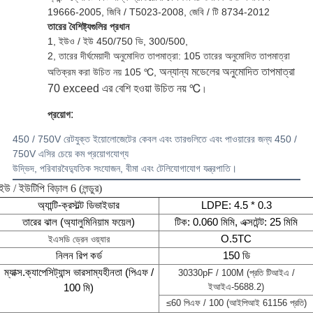
19666-2005, জিবি / T5023-2008, জেবি / টি 8734-2012
তারের বৈশিষ্ট্যগুলির প্রধান
1, ইউও / ইউ 450/750 ভি, 300/500,
2, তারের দীর্ঘমেয়াদী অনুমোদিত তাপমাত্রা: 105 তারের অনুমোদিত তাপমাত্রা
অন্যান্য মডেলের অনুমোদিত তাপমাত্রা
অতিক্রম করা উচিত নয়
105 ℃,
70 exceed এর বেশি হওয়া উচিত নয় ℃
।
:
প্রয়োগ
450 / 750V রেটযুক্ত ইয়োলোজেটের কেবল এবং তারগুলিতে এবং পাওয়ারের জন্য 450 /
750V এসির চেয়ে কম প্রয়োগযোগ্য
উদ্ভিদ,
পরিবার
বৈদ্যুতিক সংযোজন, বীমা এবং টেলিযোগাযোগ যন্ত্রপাতি।
ইউ / ইউটিপি বিড়াল 6 (লন্ডুর)
অ্যান্টি-ক্রস্টল্ট ডিভাইডার
LDPE: 4.5 * 0.3
তারের ঝাল (অ্যালুমিনিয়াম ফয়েল)
টিক: 0.060 মিমি, এক্সটেন্ট: 25 মিমি
O.5TC
ইএসডি ড্রেন ওয়্যার
নিলন রিপ কর্ড
150 ডি
ম্যাক্স.ক্যাপেসিট্যান্স ভারসাম্যহীনতা (পিএফ /
30330pF / 100M (প্রতি টিআইএ /
100 মি)
ইআইএ-5688.2)
≤
60 পিএফ / 100 (আইপিআই 61156 প্রতি)