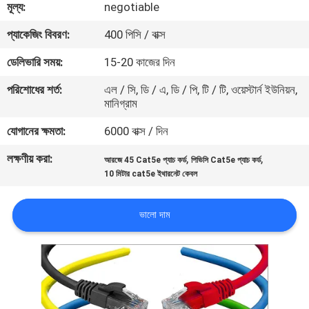
মূল্য:
negotiable
মান
প্যাকেজিং বিবরণ:
400 পিসি / বাক্স
নিয়ন্ত্রণ
ডেলিভারি সময়:
15-20 কাজের দিন
পরিশোধের শর্ত:
এল / সি, ডি / এ, ডি / পি, টি / টি, ওয়েস্টার্ন ইউনিয়ন,
যোগাযোগ
মানিগ্রাম
করুন
যোগানের ক্ষমতা:
6000 বাক্স / দিন
লক্ষণীয় করা:
,
,
আরজে 45 Cat5e প্যাচ কর্ড
পিভিসি Cat5e প্যাচ কর্ড
খবর
10 মিটার cat5e ইথারনেট কেবল
কেস
ভালো দাম
সাইট
ম্যাপ