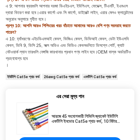
এ 9: আপনার ক্রয়গুলি আপনার দরজা ডিএইচএল, ইউপিএস, ফেডেক্স, টিএনটি, ইএমএস
দ্বারা বিতরণ করা হবে।এয়ার কার্গো এবং সি কার্গো, ডাইরেক্ট লাইন, এয়ার মেলও ক্লায়েন্টদের
অনুরোধ অনুসারে গৃহীত হবে।
প্রশ্ন 10: আপনি আরও শিপিংয়ের খরচ বাঁচাতে আমাদের আরও বেশি পণ্য সরবরাহ করতে
পারেন?
এ 10: হ্যাঁধরণের এইচডিএমআই কেবল, ভিজিএ কেবল, ডিভিআই কেবল, ডেটা ইউএসবি
কেবল, ডিবি 9, ডিসি 25, অক্স অডিও এবং ভিডিও কেবলগুলিতে ডিসপ্লে পোর্ট, ক্যাট
নেটওয়ার্ক ল্যান তারগুলি নেঙ্গজি কারখানার প্রধান পণ্য লাইন হবে।OEM বাল্ক অর্ডারটিও
গ্রহণযোগ্য হবে
।
ইউটিপি Cat5e প্যাচ কর্ড
26awg Cat5e প্যাচ কর্ড
এফটিপি Cat5e প্যাচ কর্ড
এর সেরা মূল্য পান
আরজে 45 সংযোগকারী পিভিসি জ্যাকেট ইউটিপি
এফটিপি ইনডোর Cat5e প্যাচ কর্ড, 10 মিটার
Cat5e ইথারনেট কেবল