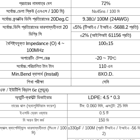
প্রচারের নামমাত্র বেগ
72%
সর্বোচ্চ.ডেলা স্কিউ (এনএস / 100 মি)
Ns45ns / 100 মি
সর্বোচ্চ.কন্ডাক্টর ডিসি প্রতিরোধের 20Deg.C
9.38
/ 100M (24AWG)
Ω
সর্বোচ্চ.ডিসি প্রতিরোধের ভারসাম্যহীনতা 20
5% (টিআইএ / ইআইএ -5688.2 প্রতি)
≤
ডিগ্রি সি
2% (আইপিআই 61156 প্রতি)
≤
বৈশিষ্ট্যযুক্ত lmpedance (O) 4 ~
100
15
±
100MHz
অপারেটিং টেম্প.রেঞ্জ
-20 ~ 70
℃
সর্বোচ্চ.পরিচালিত টান টান
110 এন
Min.Bend ব্যাসার্ধ (lnstall)
8XO.D.
শিখা পরীক্ষা
সেমি
এফ / ইউটিপি বিড়াল 6e (লন্ডুর)
অ্যান্টি-ক্রস্টল্ট ডিভাইডার
LDPE: 4.5 * 0.3
তারের ঝাল (অ্যালুমিনিয়াম ফয়েল)
টিক: 0.060 মিমি, এক্সটেন্ট: 25 মিমি
ইএসডি ড্রেন ওয়্যার
0.5 টি
নি অয়ন রিপ কর্ড
150 ডি
ম্যাক্স.ক্যাপেসিট্যান্স ভারসাম্যহীনতা (পিএফ / 100
≤
330pF / 100M (প্রতি টিআইএ / ইআইএ -56 বি
মি)
2)