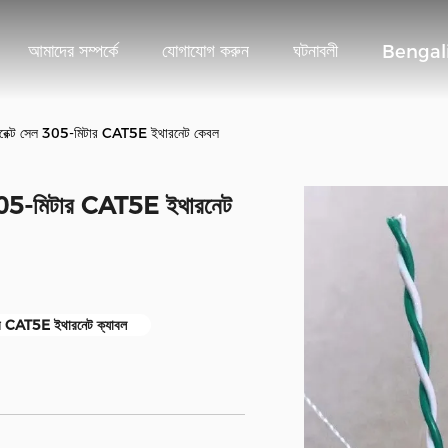
আমাদের সম্পর্কে
যোগাযোগ করুন
ঘটনাবলী
Bengal
রি ডাইরেক্ট সেল 305-মিটার CAT5E ইথারনেট কেবল
 সেল 305-মিটার CAT5E ইথারনেট
র CAT5E ইথারনেট ক্যাবল