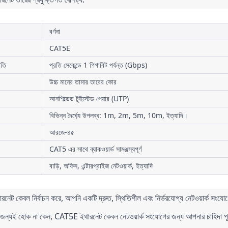
বর্ণনা
CAT5E
গতি
প্রতি সেকেন্ডে 1 গিগাবিট পর্যন্ত (Gbps)
উচ্চ মানের তামার তারের কোর
আনশিল্ডেড টুইস্টেড পেয়ার (UTP)
বিভিন্ন দৈর্ঘ্যে উপলব্ধ: 1m, 2m, 5m, 10m, ইত্যাদি।
আরজে-৪৫
CAT5 এর সাথে ব্যাকওয়ার্ড সামঞ্জস্যপূর্ণ
বাড়ি, অফিস, এন্টারপ্রাইজ নেটওয়ার্ক, ইত্যাদি
েট কেবল নির্বাচন করে, আপনি একটি দ্রুত, স্থিতিশীল এবং নির্ভরযোগ্য নেটওয়ার্ক সংয
র জন্যই হোক না কেন, CAT5E ইথারনেট কেবল নেটওয়ার্ক সংযোগের জন্য আপনার চাহিদা পূরণ