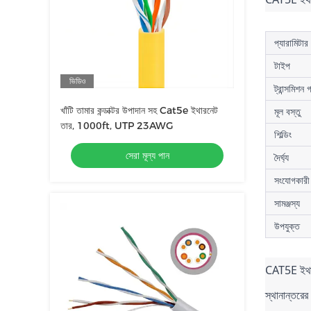
প্যারামিটার
টাইপ
ভিডিও
ট্রান্সমিশন 
খাঁটি তামার কন্ডাক্টর উপাদান সহ Cat5e ইথারনেট
মূল বস্তু
তার, 1000ft, UTP 23AWG
শিল্ডিং
সেরা মূল্য পান
দৈর্ঘ্য
সংযোগকারী
সামঞ্জস্য
উপযুক্ত
CAT5E ইথারন
স্থানান্তরে