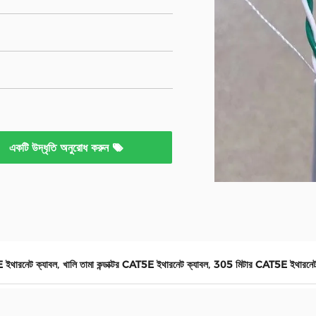
একটি উদ্ধৃতি অনুরোধ করুন
,
,
E ইথারনেট ক্যাবল
খালি তামা কন্ডাক্টর CAT5E ইথারনেট ক্যাবল
305 মিটার CAT5E ইথারনেট 