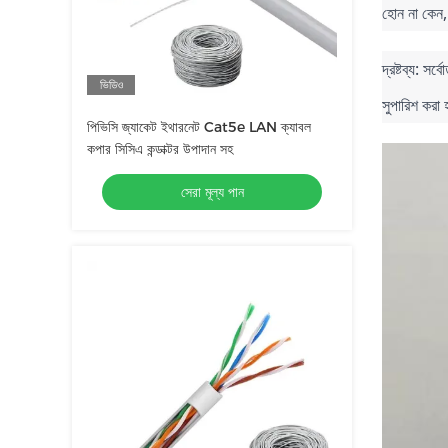
হোন না কেন, 
দ্রষ্টব্য: স
ভিডিও
সুপারিশ করা 
পিভিসি জ্যাকেট ইথারনেট Cat5e LAN ক্যাবল
কপার সিসিএ কন্ডাক্টর উপাদান সহ
সেরা মূল্য পান