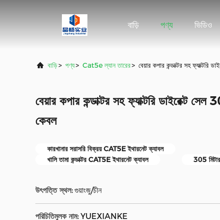
বাড়ি
পণ্য
ভিডিও
বাড়ি
>
পণ্য
>
Cat5e ল্যান তারের
>
বেয়ার কপার কন্ডাক্টর সহ ফ্যাক্ট
বেয়ার কপার কন্ডাক্টর সহ ফ্যাক্টরি ডাইরেক্ট
কেবল
কারখানার সরাসরি বিক্রয় CAT5E ইথারনেট ক্যাবল
খালি তামা কন্ডাক্টর CAT5E ইথারনেট ক্যাবল
305 মিটা
উৎপত্তি স্থল:
গুয়াংজু/চীন
পরিচিতিমুলক নাম:
YUEXIANKE