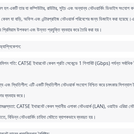
ল হল একটি তার যা কম্পিউটার, রাউটার, সুইচ এবং অন্যান্য নেটওয়ার্কিং ডিভাইস সংযো
ন কেবল যা বাড়ি, অফিস এবং এন্টারপ্রাইজ নেটওয়ার্ক পরিবেশের জন্য ডিজাইন করা হয়েছে।এ
য প্রিমিয়াম উপকরণ এবং উন্নত প্রযুক্তি ব্যবহার করে তৈরি করা হয়।
 অ্যাপ্লিকেশন:
ান্সমিশন গতি: CAT5E ইথারনেট কেবল প্রতি সেকেন্ডে 1 গিগাবিট (Gbps) পর্যন্ত সর্বাধিক ট্রা
গ্য এবং স্থিতিশীল: এটি একটি স্থিতিশীল নেটওয়ার্ক সংযোগ নিশ্চিত করে চমৎকার সিগন্যাল ট্
োর ব্যবহার করে।
ামঞ্জস্যতা: CAT5E ইথারনেট কেবল স্থানীয় এলাকা নেটওয়ার্ক (LAN), ওয়াইড এরিয়া নেটওয়ার
িতে, বিভিন্ন নেটওয়ার্কিং চাহিদা মেটাতে ব্যাপকভাবে ব্যবহৃত হয়।
েট তারের প্রযুক্তিগত বৈশিষ্ট্য: