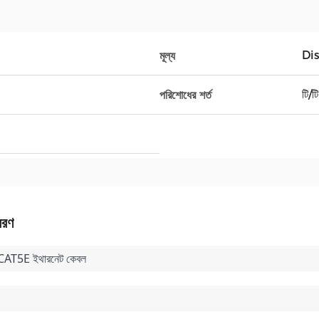
Di
মূল্য
টি/টি
পরিশোধের শর্ত
বরণ
: CAT5E ইথারনেট কেবল