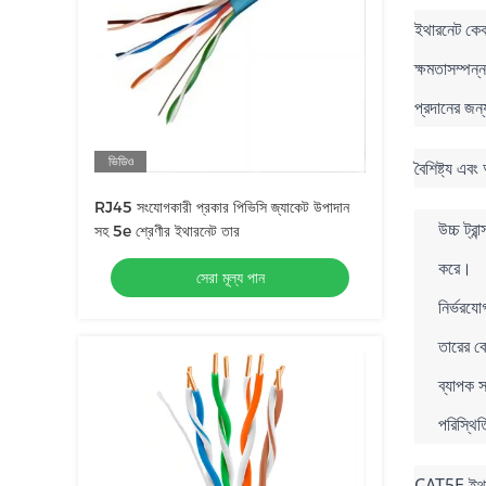
ইথারনেট কেব
ক্ষমতাসম্পন্
প্রদানের জন্
ভিডিও
বৈশিষ্ট্য এবং
RJ45 সংযোগকারী প্রকার পিভিসি জ্যাকেট উপাদান
উচ্চ ট্র
সহ 5e শ্রেণীর ইথারনেট তার
করে।
সেরা মূল্য পান
নির্ভরযো
তারের ক
ব্যাপক স
পরিস্থিত
CAT5E ইথারন