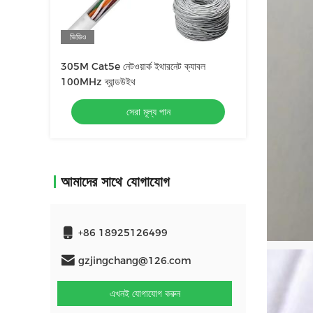
ভিডিও
305M Cat5e নেটওয়ার্ক ইথারনেট ক্যাবল
100MHz ব্যান্ডউইথ
সেরা মূল্য পান
আমাদের সাথে যোগাযোগ
+86 18925126499
gzjingchang@126.com
এখনই যোগাযোগ করুন