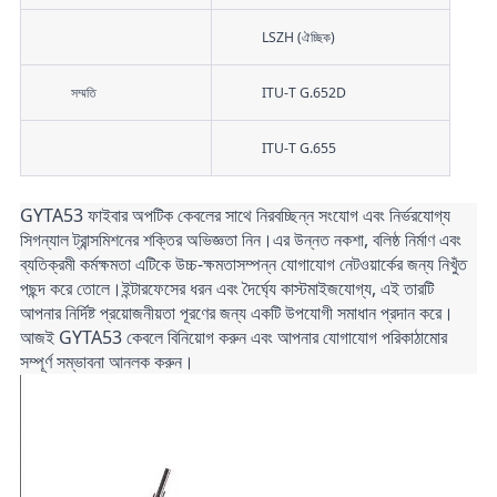
LSZH (ঐচ্ছিক)
সম্মতি
ITU-T G.652D
ITU-T G.655
GYTA53 ফাইবার অপটিক কেবলের সাথে নিরবচ্ছিন্ন সংযোগ এবং নির্ভরযোগ্য 
সিগন্যাল ট্রান্সমিশনের শক্তির অভিজ্ঞতা নিন।এর উন্নত নকশা, বলিষ্ঠ নির্মাণ এবং 
ব্যতিক্রমী কর্মক্ষমতা এটিকে উচ্চ-ক্ষমতাসম্পন্ন যোগাযোগ নেটওয়ার্কের জন্য নিখুঁত 
পছন্দ করে তোলে।ইন্টারফেসের ধরন এবং দৈর্ঘ্যে কাস্টমাইজযোগ্য, এই তারটি 
আপনার নির্দিষ্ট প্রয়োজনীয়তা পূরণের জন্য একটি উপযোগী সমাধান প্রদান করে।
আজই GYTA53 কেবলে বিনিয়োগ করুন এবং আপনার যোগাযোগ পরিকাঠামোর 
সম্পূর্ণ সম্ভাবনা আনলক করুন।