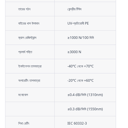
তারের গঠন
কেন্দ্রীয় টিউব
বাইরের খাপ উপাদান
UV-প্রতিরোধী PE
ক্রাশ রেজিস্ট্যান্স
≥1000 N/100 মিমি
প্রসার্য শক্তি
≥3000 N
ইনস্টলেশন তাপমাত্রা
-40°C থেকে +70°C
অপারেটিং তাপমাত্রা
-20°C থেকে +60°C
মনোযোগ
≤0.4 dB/কিমি (1310nm)
≤0.3 dB/কিমি (1550nm)
শিখা রেটিং
IEC 60332-3