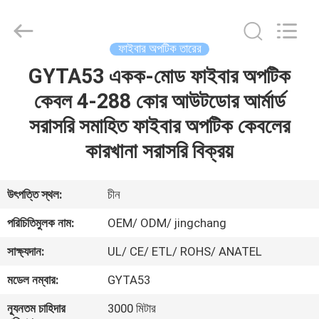
Jingchang
Cable
Industry
Co.,
Ltd. .
ফাইবার অপটিক তারের
All
Rights
GYTA53 একক-মোড ফাইবার অপটিক
বাড়ি
Reserved.
কেবল 4-288 কোর আউটডোর আর্মার্ড
পণ্য
সরাসরি সমাহিত ফাইবার অপটিক কেবলের
কারখানা সরাসরি বিক্রয়
ভিডিও
উৎপত্তি স্থল:
চীন
আমাদের
পরিচিতিমুলক নাম:
OEM/ ODM/ jingchang
সম্পর্কে
সাক্ষ্যদান:
UL/ CE/ ETL/ ROHS/ ANATEL
মডেল নম্বার:
GYTA53
কারখানা
ভ্রমণ
ন্যূনতম চাহিদার
3000 মিটার