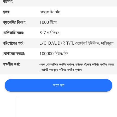
পরিমাণ:
মূল্য:
negotiable
মান
নিয়ন্ত্রণ
প্যাকেজিং বিবরণ:
1000 মিটার
ডেলিভারি সময়:
3-7 কর্ম দিবস
যোগাযোগ
পরিশোধের শর্ত:
L/C, D/A, D/P, T/T, ওয়েস্টার্ন ইউনিয়ন, মানিগ্রাম
করুন
যোগানের ক্ষমতা:
100000 মিটার/দিন
লক্ষণীয় করা:
,
খবর
একক মোড ফাইবার অপটিক ক্যাবল
বহিরঙ্গন সাঁজোয়া ফাইবার অপটিক তারের
,
সরাসরি কবরযুক্ত ফাইবার অপটিক ক্যাবল
কেস
ভালো দাম
সাইট
ম্যাপ