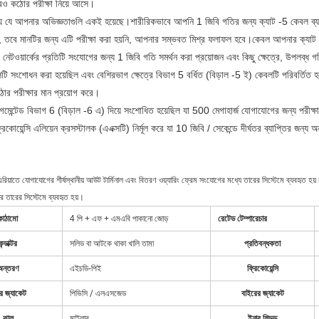
ও কঠোর পরীক্ষা নিয়ে আসে।
য় যে আপনার অভিজ্ঞতাগুলি একই হয়েছে।শারীরিকভাবে আপনি 1 জিবি গতির জন্য ক্যাট -5 কেবল ব্যব
ি, তবে মানটির জন্য এটি পরীক্ষা করা হয়নি, আপনার সম্ভবত মিশ্র ফলাফল হবে।কেবল আপনার ক্যাট 
ওয়ার্কের প্রতিটি সংযোগের জন্য 1 জিবি গতি সমর্থন করা প্রয়োজন এবং কিছু ক্ষেত্রে, উপলব্ধ গত
ি সংশোধন করা হয়েছিল এবং বেশিরভাগ ক্ষেত্রে বিভাগ 5 বর্ধিত (বিড়াল -5 ই) কেবলটি পরিবর্তিত হয
র পরীক্ষার মান প্রয়োগ করে।
মেন্টেড বিভাগ 6 (বিড়াল -6 এ) দিয়ে সংশোধিত হয়েছিল যা 500 মেগাহার্জ যোগাযোগের জন্য পরীক্ষা
কোয়েন্সি এলিয়েন ক্রসস্টালক (এএক্সটি) নির্মূল করে যা 10 জিবি / সেকেন্ডে দীর্ঘতর ব্যাপ্তির জন্য অ
ং এরিয়াতে যোগাযোগের শীর্ষস্থানীয় আউট টার্মিনাল এবং বিতরণ ওয়্যারিং ফ্রেম সংযোগের মধ্যে তারের সিস্টেমে ব্যবহৃত হয
 তারের সিস্টেমে ব্যবহৃত হয়।
কাঠামো
4 পি + এফ + এমএবি পাকানো জোড়
রেটেড টেম্পারেচার
কন্ডাক্টর
সলিড বা আটকে থাকা খালি তামা
প্রতিবন্ধকতা
অন্তরণ
এইচডি-পিই
ফ্রিকোয়েন্সি
র জ্যাকেট
পিভিসি / এলএসজেড
বাইরের জ্যাকেট
ঝাল
মাইলার
ইনার শিল্ডড