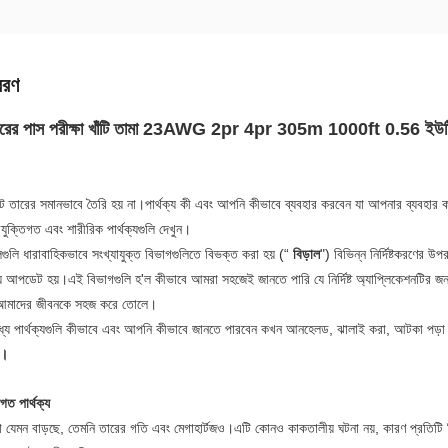
বরণ
তারের পাস পরীক্ষা খাঁটি তামা 23AWG 2pr 4pr 305m 1000ft 0.56 ইউ
ট তারের সমানভাবে তৈরি হয় না।পার্থক্য কী এবং আপনি কীভাবে ব্যবহার করবেন যা আপনার ব্যবহার
রযুক্তিগত এবং শারীরিক পার্থক্যগুলি দেখুন।
ুলি ধারাবাহিকভাবে সংখ্যাযুক্ত বিভাগগুলিতে বিভক্ত করা হয় (“
বিড়াল
") বিভিন্ন নির্দিষ্টকরণের 
 আপডেট হয়।এই বিভাগগুলি হ'ল কীভাবে আমরা সহজেই জানতে পারি যে নির্দিষ্ট অ্যাপ্লিকেশনটির জন
া আমাদের জীবনকে সহজ করে তোলে।
ধ্যে পার্থক্যগুলি কীভাবে এবং আপনি কীভাবে জানতে পারবেন কখন আনহেলড, ঝালাই করা, আটকা পড়া ব
ণ।
িগত পার্থক্য
া যেমন বাড়ছে, তেমনি তারের গতি এবং মেগাহার্টজও।এটি কোনও কাকতালীয় ঘটনা নয়, কারণ প্রতিটি বিভ