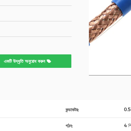
একটি উদ্ধৃতি অনুরোধ করুন
0.
কন্ডাকটর:
4 পি
গঠন: