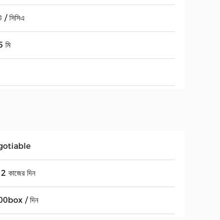
উ / সিসিএ
 মি
gotiable
2 কাজের দিন
0box / দিন