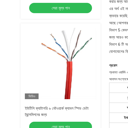
করার জন্য আর
Copper, 500MHz
সেরা মূল্য পান
এর অর্থ এই ন
ব্যবহার করেছ
আছে।আপনার নেট
বিভাগ 5 কেবলট
জন্য আরও কঠো
বিভাগ 6 টি অগ
যোগাযোগের ফ্রি
প্রয়োগ
প্রধানত ওয়ার্কি
আবাসন সংশ্লেষের
ভিডিও
ইউটিপি ক্যাটাগরি ৬ নেটওয়ার্ক ক্যাবল স্পিড ডেটা
ট্রান্সমিশনের জন্য
ইনা
সেরা মূল্য পান