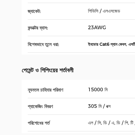
পিভিসি / এলএসজেড
জ্যাকেট:
23AWG
কন্ডাক্টর ব্যাস:
,
বিশেষভাবে তুলে ধরা:
ইনডোর Cat6 ল্যান কেবল
এসট
পেমেন্ট ও শিপিংয়ের শর্তাবলী
15000 মি
ন্যূনতম চাহিদার পরিমাণ
305 মি / বক্স
প্যাকেজিং বিবরণ
এল / সি, ডি / এ, ডি / পি, টি / 
পরিশোধের শর্ত