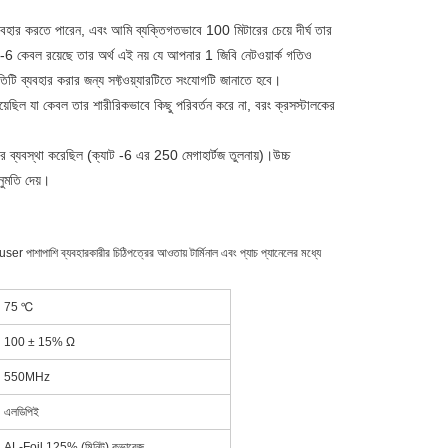
হার করতে পারেন, এবং আমি ব্যক্তিগতভাবে 100 মিটারের চেয়ে দীর্ঘ তার
-6 কেবল রয়েছে তার অর্থ এই নয় যে আপনার 1 জিবি নেটওয়ার্ক গতিও
িটি ব্যবহার করার জন্য সফ্টওয়্যারটিতে সংযোগটি জানাতে হবে।
়েছিল যা কেবল তার শারীরিকভাবে কিছু পরিবর্তন করে না, বরং ক্রসস্টালকের
র ব্যবস্থা করেছিল (ক্যাট -6 এর 250 মেগাহার্টজ তুলনায়)।উচ্চ
নুমতি দেয়।
় user পাশাপাশি ব্যবহারকারীর চিঠিপত্রের আওতায় টার্মিনাল এবং প্যাচ প্যানেলের মধ্যে
75 ℃
100 ± 15% Ω
550MHz
এলডিপিই
AL-Foil 125% (মিনিট) কভারেজ