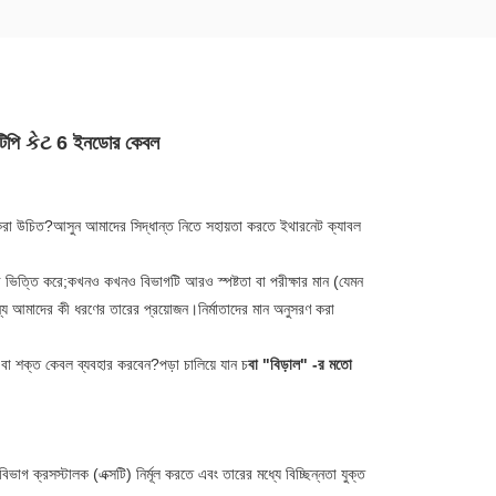
টিপি કેટ 6 ইনডোর কেবল
 করা উচিত?আসুন আমাদের সিদ্ধান্ত নিতে সহায়তা করতে ইথারনেট ক্যাবল
উপর ভিত্তি করে;কখনও কখনও বিভাগটি আরও স্পষ্টতা বা পরীক্ষার মান (যেমন
্য আমাদের কী ধরণের তারের প্রয়োজন।নির্মাতাদের মান অনুসরণ করা
া শক্ত কেবল ব্যবহার করবেন?পড়া চালিয়ে যান চ
বা "বিড়াল" -র মতো
াগ ক্রসস্টালক (এক্সটি) নির্মূল করতে এবং তারের মধ্যে বিচ্ছিন্নতা যুক্ত