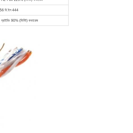
56 বি.ইল 444
ব্রাইডিং 90% (মিনিট) কভারেজ