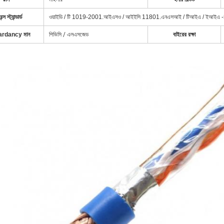
্স স্ট্যান্ডার্ড
ওয়াইডি / টি 1019-2001.আইএসও / আইইসি 11801.এনএসআই / টিআইএ / ইআইএ -
tardancy মান
পিভিসি / এলএসজেড
বাইরের রক্ষা