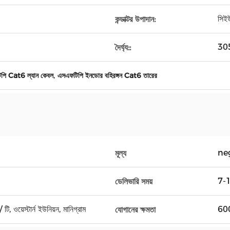
সিই
কন্ডাক্টর উপাদান:
305
দৈর্ঘ্য::
,
িপি Cat6 ল্যান কেবল
এসএফটিপি ইনডোর বহিরঙ্গন Cat6 তারের
ne
মূল্য
7-1
ডেলিভারি সময়
টি, ওয়েস্টার্ন ইউনিয়ন, মানিগ্রাম
600
যোগানের ক্ষমতা