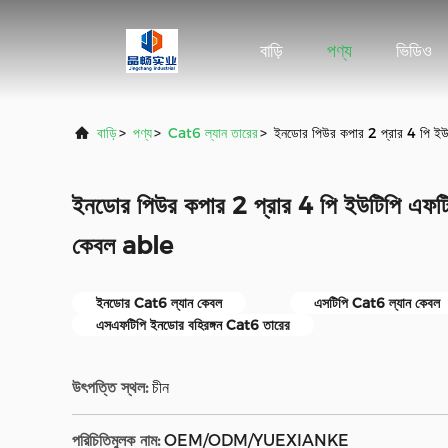
বাড়ি
পণ্য
ভিডিও
বাড়ি
>
পণ্য
>
Cat6 ল্যান তারের
>
ইনডোর পিউর কপার 2 প্রার 4 পি ইউ
ইনডোর পিউর কপার 2 প্রার 4 পি ইউটিপি এফটিপ
কেবল able
ইনডোর Cat6 ল্যান কেবল
এসটিপি Cat6 ল্যান কেবল
এসএফটিপি ইনডোর বহিরঙ্গন Cat6 তারের
উৎপত্তি স্থল:
চীন
পরিচিতিমুলক নাম:
OEM/ODM/YUEXIANKE