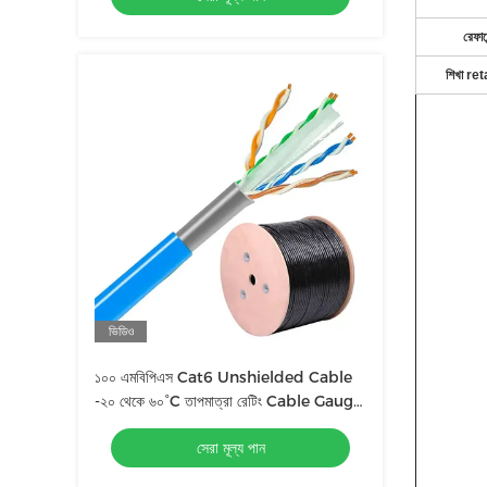
রেফারেন
শিখা re
ভিডিও
১০০ এমবিপিএস Cat6 Unshielded Cable
-২০ থেকে ৬০°C তাপমাত্রা রেটিং Cable Gauge
23 AWG
সেরা মূল্য পান