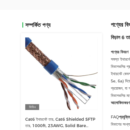
পণ্যের বি
সম্পর্কিত পণ্য
বিড়াল 6 
পণ্যের বিবরণ
সমস্ত ইথারনে
বিভাগগুলির প্
ইথারনেট কেবলগ
5e, 6a) দিয়ে
প্রয়োজন, য
বিভাগগুলির ম
আলোকিতকর
ভিডিও
FAQ
প্রযুক্ত
Cat6 ইথারনেট তার, Cat6 Shielded SFTP
বিভাগের সংখ্য
তার, 1000ft, 23AWG, Solid Bare