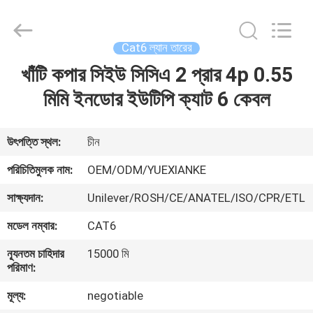
Jingchang
Cable
Industry
Co.,
Ltd. .
Cat6 ল্যান তারের
All
Rights
খাঁটি কপার সিইউ সিসিএ 2 প্রার 4p 0.55
বাড়ি
Reserved.
মিমি ইনডোর ইউটিপি ক্যাট 6 কেবল
পণ্য
উৎপত্তি স্থল:
চীন
ভিডিও
পরিচিতিমুলক নাম:
OEM/ODM/YUEXIANKE
সাক্ষ্যদান:
Unilever/ROSH/CE/ANATEL/ISO/CPR/ETL
আমাদের
মডেল নম্বার:
CAT6
সম্পর্কে
ন্যূনতম চাহিদার
15000 মি
পরিমাণ:
কারখানা
মূল্য:
negotiable
ভ্রমণ