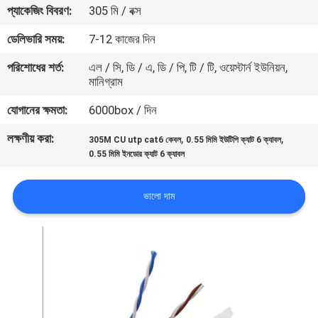
প্যাকেজিং বিবরণ:
305 মি / বক্স
মান
ডেলিভারি সময়:
7-12 কাজের দিন
নিয়ন্ত্রণ
পরিশোধের শর্ত:
এল / সি, ডি / এ, ডি / পি, টি / টি, ওয়েস্টার্ন ইউনিয়ন,
মানিগ্রাম
যোগাযোগ
যোগানের ক্ষমতা:
6000box / দিন
করুন
লক্ষণীয় করা:
,
,
305M CU utp cat6 কেবল
0.55 মিমি ইউটিপি ক্যাট 6 ক্যাবল
0.55 মিমি ইনডোর ক্যাট 6 ক্যাবল
খবর
ভালো দাম
কেস
সাইট
ম্যাপ