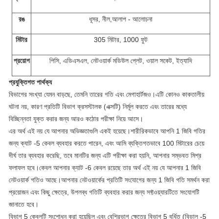
রঙ
ধূসর,
নীল,
আলাপ - আলোচনা
মিটার
305 মিটার, 1000 ফুট
প্রয়োগ
পিসি, এডিএসএল, নেটওয়ার্ক মডিউল প্লেট, ওয়াল সকেট, ইত্যাদি
প্রযুক্তিগত পার্থক্য
বিভাগের সংখ্যা যেমন বাড়ছে, তেমনি তারের গতি এবং মেগাহার্টজও।এটি কোনও কাকতালীয়
ঘটনা নয়, কারণ প্রতিটি বিভাগ ক্রসস্টালক (এক্সটি) নির্মূল করতে এবং তারের মধ্যে
বিচ্ছিন্নতা যুক্ত করার জন্য আরও কঠোর পরীক্ষা নিয়ে আসে।
এর অর্থ এই নয় যে আপনার অভিজ্ঞতাগুলি একই হয়েছে।শারীরিকভাবে আপনি 1 জিবি গতির
জন্য ক্যাট -5 কেবল ব্যবহার করতে পারেন, এবং আমি ব্যক্তিগতভাবে 100 মিটারের চেয়ে
দীর্ঘ তার ব্যবহার করেছি, তবে মানটির জন্য এটি পরীক্ষা করা হয়নি, আপনার সম্ভবত মিশ্র
ফলাফল হবে।কেবল আপনার ক্যাট -6 কেবল রয়েছে তার অর্থ এই নয় যে আপনার 1 জিবি
নেটওয়ার্ক গতিও আছে।আপনার নেটওয়ার্কের প্রতিটি সংযোগের জন্য 1 জিবি গতি সমর্থন করা
প্রয়োজন এবং কিছু ক্ষেত্রে, উপলব্ধ গতিটি ব্যবহার করার জন্য সফ্টওয়্যারটিতে সংযোগটি
জানাতে হবে।
বিভাগ 5 কেবলটি সংশোধন করা হয়েছিল এবং বেশিরভাগ ক্ষেত্রে বিভাগ 5 বর্ধিত (বিড়াল -5