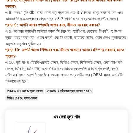
প্রশ্ন 8: নেতৃস্থানীয় সময়টি কী?(আমার পণ্য প্রস্তুত করার জন্য আপনার আর কতক্ষণ
দরকার?
এ 8: বিতরণ (1000 পিসির বেশি নয়) প্রদানের পরে 3-7 দিনের মধ্যে সাজানো হবে এবং
আন্তর্জাতিক এক্সপ্রেসের মাধ্যমে প্রায় 3-7 কার্যদিবসের মধ্যে আপনাকে পৌঁছে দেবে।
প্রশ্ন 9: আপনি আমার পণ্যগুলি আমার কাছে কীভাবে সরবরাহ করবেন?
এ 9: আপনার ক্রয়গুলি আপনার দরজা ডিএইচএল, ইউপিএস, ফেডেক্স, টিএনটি, ইএমএস
দ্বারা বিতরণ করা হবে।এয়ার কার্গো এবং সি কার্গো, ডাইরেক্ট লাইন, এয়ার মেলও ক্লায়েন্টদের
অনুরোধ অনুসারে গৃহীত হবে।
প্রশ্ন 10: আপনি আরও শিপিংয়ের খরচ বাঁচাতে আমাদের আরও বেশি পণ্য সরবরাহ করতে
পারেন?
এ 10: হ্যাঁধরণের এইচডিএমআই কেবল, ভিজিএ কেবল, ডিভিআই কেবল, ডেটা ইউএসবি
কেবল, ডিবি 9, ডিসি 25, অক্স অডিও এবং ভিডিও কেবলগুলিতে ডিসপ্লে পোর্ট, ক্যাট
নেটওয়ার্ক ল্যান তারগুলি নেঙ্গজি কারখানার প্রধান পণ্য লাইন হবে।OEM বাল্ক অর্ডারটিও
গ্রহণযোগ্য হবে।
23AWG Cat6 ল্যান কেবল
23AWG বহিরঙ্গন ল্যান তারের cat6
সিসিএ Cat6 ল্যান কেবল
এর সেরা মূল্য পান