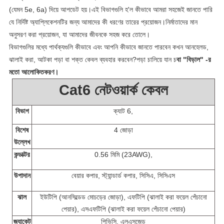
(যেমন 5e, 6a) দিয়ে আপডেট হয়।এই বিভাগগুলি হ'ল কীভাবে আমরা সহজেই জানতে পারি
যে নির্দিষ্ট অ্যাপ্লিকেশনটির জন্য আমাদের কী ধরণের তারের প্রয়োজন।নির্মাতাদের মান
অনুসরণ করা প্রয়োজন, যা আমাদের জীবনকে সহজ করে তোলে।
বিভাগগুলির মধ্যে পার্থক্যগুলি কীভাবে এবং আপনি কীভাবে জানতে পারবেন কখন আনহেলড,
ঝালাই করা, আটকা পড়া বা শক্ত কেবল ব্যবহার করবেন?পড়া চালিয়ে যান চ
বা "বিড়াল" -র
মতো আলোকিতকরণ।
Cat6 নেটওয়ার্ক কেবল
বিভাগ
ক্যাট 6,
বিশেষ
4 জোড়া
উল্লেখ
কন্ডাক্টর
0.56 মিমি (23AWG),
উপাদান
বেয়ার কপার, স্ট্যান্ডার্ড কপার, সিসিএ, সিসিএস
ঝাল
ইউটিপি (আনসিল্ডেড মোচড়ের জোড়া), এফটিপি (ঝালাই করা ফয়েল পেঁচানো
পেয়ার), এসএফটিপি (ঝালাই করা ফয়েল পেঁচানো পেয়ার)
জ্যাকেট
পিভিসি
, এলএসজেড