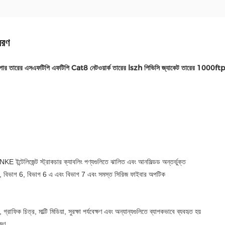
বরণ
তারের এসএফটিপি এফটিপি Cat8 নেটওয়ার্ক তারের lszh পিভিসি জ্যাকেট তারের 1000ft
ইন্টেলিজেন্ট স্ট্রাকচার ক্যাবলিং পণ্যগুলিতে ঝালিত এবং আনসিল্ডড অন্তর্ভুক্ত
, বিভাগ 6, বিভাগ 6 এ এবং বিভাগ 7 এবং সমস্ত সিরিজ ফাইবার অপটিক
 গ্রাফিক চিত্র, মাল্টি মিডিয়া, সুরক্ষা পর্যবেক্ষণ এবং অন্যান্যগুলিতে ব্যাপকভাবে ব্যবহৃত হয়
রমণ