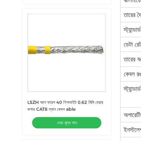
ঝালাইয়
তারের দৈর
স্ট্যান্ডা
ডেটা রেট
তারের যন্
কেবল র
স্ট্যান্ডার্ড
LSZH আল ফয়েল 40 গিগাবাইট 0.62 মিমি বেয়ার
কপার CAT8 ল্যান কেবল able
অপারেটি
সেরা মূল্য পান
ইনস্টলে