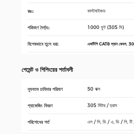
কাস্টমাইজড
রঙ::
1000 ফুট (305 মি)
পরিবহণ দৈর্ঘ্য::
,
বিশেষভাবে তুলে ধরা:
এফটিপি CAT8 ল্যান কেবল
305
পেমেন্ট ও শিপিংয়ের শর্তাবলী
50 বাক্স
ন্যূনতম চাহিদার পরিমাণ
305 মিটার / ড্রাম
প্যাকেজিং বিবরণ
এল / সি, ডি / এ, ডি / পি, টি / 
পরিশোধের শর্ত