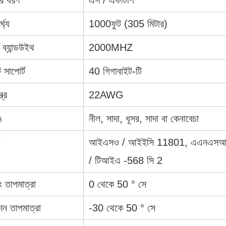
ের ধরণ
এস / এফটিপি
্ঘ্য
1000
ফুট (305 মিটার)
র্ড ব্যান্ডউইথ
2000MHZ
 সাপোর্ট
40 গিগাবাইট-টি
ত্র
22AWG
ঙ
নীল, সাদা, ধূসর, সাদা বা কেনাবেচা
আইএসও / আইইসি 11801, এএনএস
/ টিআইএ -568 সি 2
ং তাপমাত্রা
0 থেকে 50 ° সে
শন তাপমাত্রা
-30 থেকে 50 ° সে