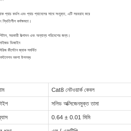
যাক প্যাচ কর্ডস এবং প্যাচ প্যানেলের সাথে সংযুক্ত, এটি সরবরাহ করে
 স্থিতিশীল কর্মক্ষমতা।
িটাল, সরকারী উত্পাদন এবং অন্যান্য পরিবেশের জন্য।
ানাইজড ডিজাইন
ণ সিরিজ কীস্টোন জ্যাক সমর্থিত
ইনস্টলেশন নকশা উপলব্ধ
নাম
Cat8 নেটওয়ার্ক কেবল
 টাইপ
সলিড অক্সিজেনমুক্ত তামা
ব্যাস
0.64 ± 0.01 মিমি