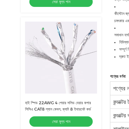
সেরা মূল্য পান
কীস্টোন জ্
চমৎকার এবং
সমাধান হসপ
হিউম্য
সম্পূর্
দ্রুত 
পণ্যের বর্ণনা
পণ্যের 
কন্ডাক্টর
হাই স্পিড 22AWG 4 পেয়ার সলিড বেয়ার কপার
সিসিএ CAT8 ল্যান কেবল, ক্যাট 8 ইথারনেট কর্ড
কন্ডাক্টর 
সেরা মূল্য পান