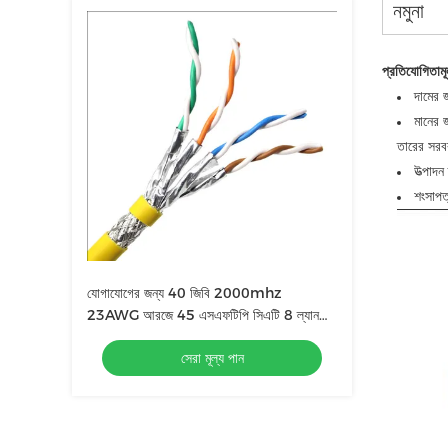
নমুনা
প্রতিযোগিতামূ
দামের 
মানের জ
তারের সরব
উত্পাদ
শংসাপত
যোগাযোগের জন্য 40 জিবি 2000mhz
23AWG আরজে 45 এসএফটিপি সিএটি 8 ল্যান
কেবল
সেরা মূল্য পান