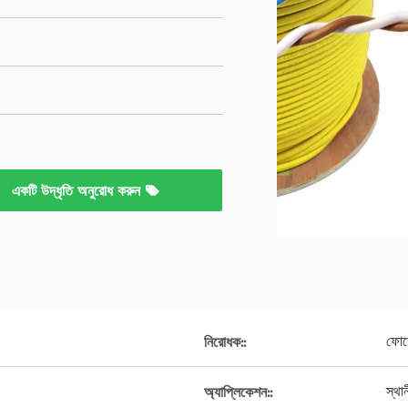
একটি উদ্ধৃতি অনুরোধ করুন
ফোম
নিরোধক::
স্থা
অ্যাপ্লিকেশন::