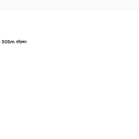
p 305m বহিরঙ্গন