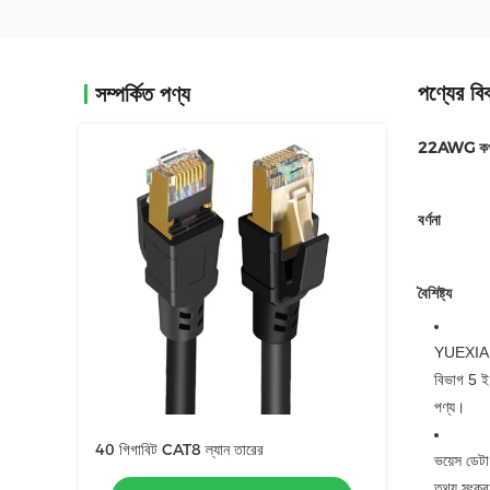
পণ্যের বি
সম্পর্কিত পণ্য
22AWG কপার 
বর্ণনা
বৈশিষ্ট্য
YUEXIANKE 
বিভাগ 5 ই
পণ্য।
40 গিগাবিট CAT8 ল্যান তারের
ভয়েস ডেটা,
তথ্য সংক্