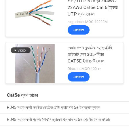
SF / UTP 6 জোড়া 24AWG
23AWG Cat5e Cat 6 ইন্ডোর
UTP ল্যান কেবল
negotiable MOQ:10000M
যোগাযোগ
বেয়ার কপার কন্ডাক্টর সহ ফ্যাক্টরি
ডাইরেক্ট সেল 305-মিটার
CAT5E ইথারনেট কেবল
Discuss MOQ:100 বক্স
যোগাযোগ
Cat5e ল্যান তারের
RJ45 সংযোগকারী সহ উচ্চ ভোল্টেজ রেটিং ক্যাটাগরি 5e ইথারনেট ক্যাবল
RJ45 সংযোগকারী প্রকার পিভিসি জ্যাকেট উপাদান সহ 5e শ্রেণীর ইথারনেট তার