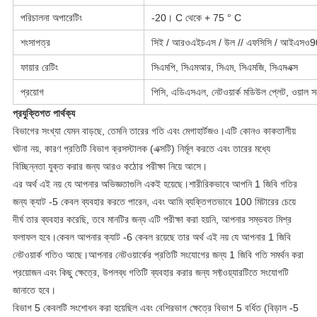
পরিচালনা অপারেটিং
-20। C থেকে + 75 ° C
শংসাপত্র
সিই / আরওএইচএস / উল // এফসিসি / আইএসও
ফায়ার রেটিং
সিএমপি, সিএমআর, সিএম, সিএমজি, সিএমএক্স
প্রয়োগ
পিসি, এডিএসএল, নেটওয়ার্ক মডিউল প্লেট, ওয়াল স
প্রযুক্তিগত পার্থক্য
বিভাগের সংখ্যা যেমন বাড়ছে, তেমনি তারের গতি এবং মেগাহার্টজও।এটি কোনও কাকতালীয়
ঘটনা নয়, কারণ প্রতিটি বিভাগ ক্রসস্টালক (এক্সটি) নির্মূল করতে এবং তারের মধ্যে
বিচ্ছিন্নতা যুক্ত করার জন্য আরও কঠোর পরীক্ষা নিয়ে আসে।
এর অর্থ এই নয় যে আপনার অভিজ্ঞতাগুলি একই হয়েছে।শারীরিকভাবে আপনি 1 জিবি গতির
জন্য ক্যাট -5 কেবল ব্যবহার করতে পারেন, এবং আমি ব্যক্তিগতভাবে 100 মিটারের চেয়ে
দীর্ঘ তার ব্যবহার করেছি, তবে মানটির জন্য এটি পরীক্ষা করা হয়নি, আপনার সম্ভবত মিশ্র
ফলাফল হবে।কেবল আপনার ক্যাট -6 কেবল রয়েছে তার অর্থ এই নয় যে আপনার 1 জিবি
নেটওয়ার্ক গতিও আছে।আপনার নেটওয়ার্কের প্রতিটি সংযোগের জন্য 1 জিবি গতি সমর্থন করা
প্রয়োজন এবং কিছু ক্ষেত্রে, উপলব্ধ গতিটি ব্যবহার করার জন্য সফ্টওয়্যারটিতে সংযোগটি
জানাতে হবে।
বিভাগ 5 কেবলটি সংশোধন করা হয়েছিল এবং বেশিরভাগ ক্ষেত্রে বিভাগ 5 বর্ধিত (বিড়াল -5