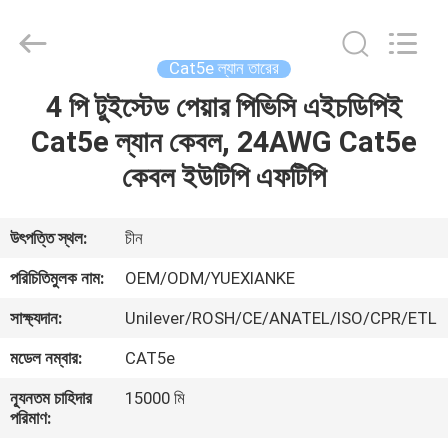
Jingchang
Cable
Industry
Co.,
Ltd. .
Cat5e ল্যান তারের
All
Rights
4 পি টুইস্টেড পেয়ার পিভিসি এইচডিপিই
বাড়ি
Reserved.
Cat5e ল্যান কেবল, 24AWG Cat5e
পণ্য
কেবল ইউটিপি এফটিপি
ভিডিও
উৎপত্তি স্থল:
চীন
পরিচিতিমুলক নাম:
OEM/ODM/YUEXIANKE
আমাদের
সাক্ষ্যদান:
Unilever/ROSH/CE/ANATEL/ISO/CPR/ETL
সম্পর্কে
মডেল নম্বার:
CAT5e
কারখানা
ন্যূনতম চাহিদার
15000 মি
পরিমাণ:
ভ্রমণ