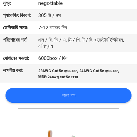
মূল্য:
negotiable
মান
প্যাকেজিং বিবরণ:
305 মি / বক্স
নিয়ন্ত্রণ
ডেলিভারি সময়:
7-12 কাজের দিন
পরিশোধের শর্ত:
এল / সি, ডি / এ, ডি / পি, টি / টি, ওয়েস্টার্ন ইউনিয়ন,
যোগাযোগ
মানিগ্রাম
করুন
যোগানের ক্ষমতা:
6000box / দিন
লক্ষণীয় করা:
,
,
23AWG Cat5e ল্যান কেবল
24AWG Cat5e ল্যান কেবল
খবর
ইউটিপি 24awg cat5e কেবল
কেস
ভালো দাম
সাইট
ম্যাপ