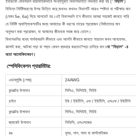
ইথারনেট কেবলগুলি ধারাবাহিকভাবে সংখ্যাযুক্ত বিভাগগুলিতে বিভক্ত করা হয় (“
বিড়াল
")
বিভিন্ন নির্দিষ্টকরণের উপর ভিত্তি করে;কখনও কখনও বিভাগটি আরও স্পষ্টতা বা পরীক্ষার মান
(যেমন 5e, 6a) দিয়ে আপডেট হয়।এই বিভাগগুলি হ'ল কীভাবে আমরা সহজেই জানতে পারি
যে নির্দিষ্ট অ্যাপ্লিকেশনটির জন্য আমাদের কী ধরণের তারের প্রয়োজন।নির্মাতাদের মান
অনুসরণ করা প্রয়োজন, যা আমাদের জীবনকে সহজ করে তোলে।
বিভাগগুলির মধ্যে পার্থক্যগুলি কীভাবে এবং আপনি কীভাবে জানতে পারবেন কখন আনহেলড,
ঝালাই করা, আটকা পড়া বা শক্ত কেবল ব্যবহার করবেন?পড়া চালিয়ে যান চ
বা "বিড়াল" -র
মতো আলোকিতকরণ।
স্পেসিফিকেশন প্যারামিটার:
এডাব্লুজি (গেজ)
24AWG
কন্ডাক্টর উপাদান
সিসিএ, সিসিইউ, সিইউ
চাইল
ইউ / ইউটিপি, এফ / ইউটিপি, এসএফ / ইউটিপি
কন্ডাক্টর উপাদান
সিসিএ, সিসিইউ, সিইউ
জ্যাকেট উপাদান
পিভিসি, এলএসজেড
রঙ
ধূসর, লাল, সাদা বা কাস্টমাইজড