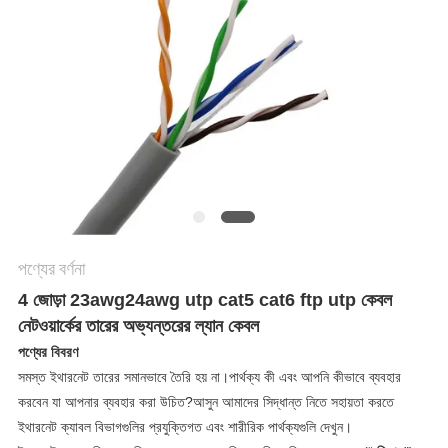
গোপনীয়তা
নীতি
পণ্যের বর্ণনা
4 জোড়া 23awg24awg utp cat5 cat6 ftp utp কেবল
নেটওয়ার্কের তারের অভ্যন্তরের ল্যান কেবল
পণ্যের বিবরণ
সমস্ত ইথারনেট তারের সমানভাবে তৈরি হয় না।পার্থক্য কী এবং আপনি কীভাবে ব্যবহার
করবেন যা আপনার ব্যবহার করা উচিত?আসুন আমাদের সিদ্ধান্ত নিতে সহায়তা করতে
ইথারনেট ক্যাবল বিভাগগুলির প্রযুক্তিগত এবং শারীরিক পার্থক্যগুলি দেখুন।