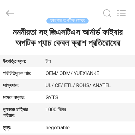
Jingchang
Cable
Industry
Co.,
Ltd. .
ফাইবার অপটিক তারের
All
Rights
নমনীয়তা সহ জিএসটিএস আর্মার্ড ফাইবার
বাড়ি
Reserved.
অপটিক প্যাচ কেবল ক্রাশ প্রতিরোধের
পণ্য
উৎপত্তি স্থল:
চীন
ভিডিও
পরিচিতিমুলক নাম:
OEM/ ODM/ YUEXIANKE
সাক্ষ্যদান:
UL/ CE/ ETL/ ROHS/ ANATEL
আমাদের
মডেল নম্বার:
GYTS
সম্পর্কে
ন্যূনতম চাহিদার
1000 মিটার
পরিমাণ:
কারখানা
মূল্য:
negotiable
ভ্রমণ