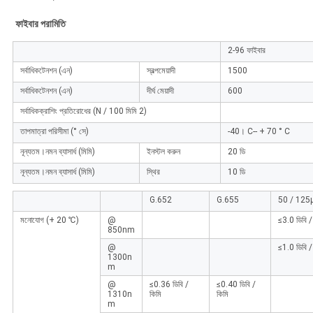
ফাইবার পরামিতি
2-96 ফাইবার
সর্বাধিকটেনশন (এন)
স্বল্পমেয়াদী
1500
সর্বাধিকটেনশন (এন)
দীর্ঘ মেয়াদী
600
সর্বাধিকক্রাশিং প্রতিরোধের (N / 100 মিমি 2)
তাপমাত্রা পরিসীমা (° সে)
-40। C-- + 70 ° C
নূন্যতম।নমন ব্যাসার্ধ (মিমি)
ইনস্টল করুন
20 ডি
নূন্যতম।নমন ব্যাসার্ধ (মিমি)
স্থির
10 ডি
G.652
G.655
50 / 12
মনোযোগ (+ 20 ℃)
@
≤3.0 ডিবি /
850nm
@
≤1.0 ডিবি /
1300n
m
@
≤0.36 ডিবি /
≤0.40 ডিবি /
1310n
কিমি
কিমি
m