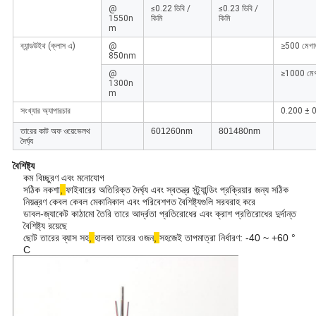
@
≤0.22 ডিবি /
≤0.23 ডিবি /
1550n
কিমি
কিমি
m
ব্যান্ডউইথ (ক্লাস এ)
@
≥500 মেগাহা
850nm
@
≥1000 মেগাহ
1300n
m
সংখ্যার অ্যাপারচার
0.200 ± 
তারের কাট অফ ওয়েভেলথ
601260nm
801480nm
দৈর্ঘ্য
বৈশিষ্ট্য
কম বিচ্ছুরণ এবং মনোযোগ
সঠিক নকশা
,
ফাইবারের অতিরিক্ত দৈর্ঘ্য এবং স্বতন্ত্র স্ট্র্যান্ডিং প্রক্রিয়ার জন্য সঠিক
নিয়ন্ত্রণ কেবল কেবল মেকানিকাল এবং পরিবেশগত বৈশিষ্ট্যগুলি সরবরাহ করে
ডাবল-জ্যাকেট কাঠামো তৈরি তারে আর্দ্রতা প্রতিরোধের এবং ক্রাশ প্রতিরোধের দুর্দান্ত
বৈশিষ্ট্য রয়েছে
ছোট তারের ব্যাস সহ
,
হালকা তারের ওজন
,
সহজেই তাপমাত্রা নির্ধারণ: -40 ~ +60 °
C