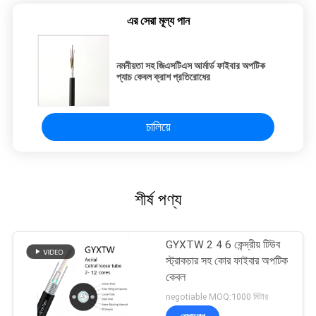
এর সেরা মূল্য পান
নমনীয়তা সহ জিএসটিএস আর্মার্ড ফাইবার অপটিক
প্যাচ কেবল ক্রাশ প্রতিরোধের
চালিয়ে
শীর্ষ পণ্য
GYXTW 2 4 6 কেন্দ্রীয় টিউব
স্ট্রাকচার সহ কোর ফাইবার অপটিক
কেবল
negotiable MOQ:1000 মিটার