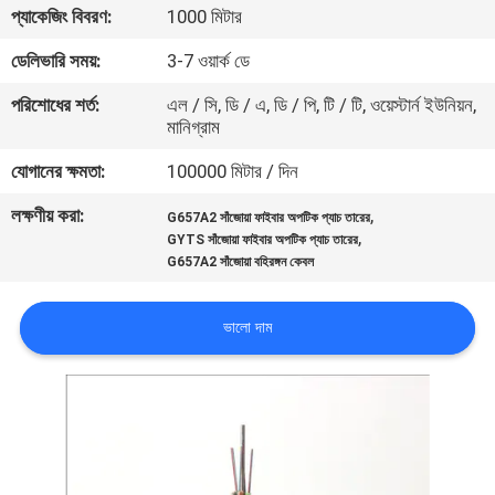
প্যাকেজিং বিবরণ:
1000 মিটার
মান
ডেলিভারি সময়:
3-7 ওয়ার্ক ডে
নিয়ন্ত্রণ
পরিশোধের শর্ত:
এল / সি, ডি / এ, ডি / পি, টি / টি, ওয়েস্টার্ন ইউনিয়ন,
মানিগ্রাম
যোগাযোগ
যোগানের ক্ষমতা:
100000 মিটার / দিন
করুন
লক্ষণীয় করা:
,
G657A2 সাঁজোয়া ফাইবার অপটিক প্যাচ তারের
,
GYTS সাঁজোয়া ফাইবার অপটিক প্যাচ তারের
G657A2 সাঁজোয়া বহিরঙ্গন কেবল
খবর
ভালো দাম
কেস
সাইট
ম্যাপ