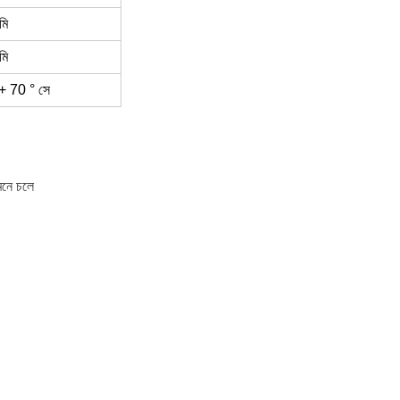
মি
মি
 + 70 ° সে
েনে চলে