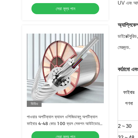
Duct / Aerial
UV এবং আর্দ
সেরা মূল্য পান
অ্যাপ্লিকে
ডাইরেক্টবুরিড
মেরুদন্ড.
কাঠামো এবং
ফাইবার
গণনা
ভিডিও
পাওয়ার অপটিক্যাল ক্যাবল ওপিজিডাব্লু অপটিক্যাল
ফাইবার 4-48 কোর 100 ক্রস সেকশন আউটডোর
2 ~ 30
কম্পোজিট ওভারহেড গ্রাউন্ড ওয়্যার অপটিক্যাল ক্যাবল
সেরা মূল্য পান
32 ~ 48