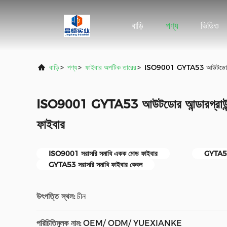
বাড়ি
পণ্য
ভিডিও
বাড়ি
>
পণ্য
>
ফাইবার অপটিক তারের
>
ISO9001 GYTA53 আউটডোর আন্ডারগ
ISO9001 GYTA53 আউটডোর আন্ডারগ্রাউন্ড ডা
ফাইবার
ISO9001 সরাসরি সমাধি একক মোড ফাইবার
GYTA53 
GYTA53 সরাসরি সমাধি ফাইবার কেবল
উৎপত্তি স্থল:
চীন
পরিচিতিমুলক নাম:
OEM/ ODM/ YUEXIANKE