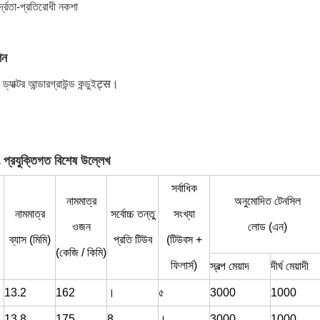
্রতা-প্রতিরোধী নকশা
শন
, ড্যাক্টর আন্ডারগ্রাউন্ড কন্ডুইट्स।
 প্রযুক্তিগত বিশেষ উল্লেখ
সর্বাধিক
নামমাত্র
অনুমোদিত টেনসিল
নামমাত্র
সর্বোচ্চ তন্তু
সংখ্যা
ওজন
লোড (এন)
ব্যাস (মিমি)
প্রতি টিউব
(টিউবস +
(কেজি / কিমি)
ফিলার্স)
স্বল্প মেয়াদ
দীর্ঘ মেয়াদী
13.2
162
।
৫
3000
1000
13.8
175
8
।
3000
1000