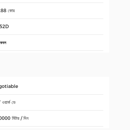
288 কোর
52D
কেবল
gotiable
ওয়ার্ক ডে
000 মিটার / দিন