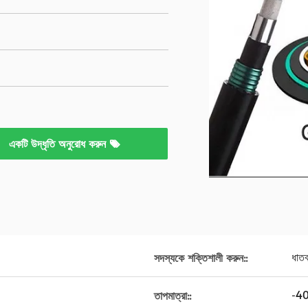
একটি উদ্ধৃতি অনুরোধ করুন
ধাত
সদস্যকে শক্তিশালী করুন::
-4
তাপমাত্রা::