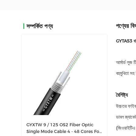
পণ্যের বি
সম্পর্কিত পণ্য
GYTA53 বহি
আর্মার্ড লুজ
বহুমুখিতা স
বৈশিষ্ট্য
উচ্চতর ফাইবা
ডাবল জ্যাকে
GYXTW 9 / 125 OS2 Fiber Optic
(জিওয়াইটিএ
Single Mode Cable 4 - 48 Cores For