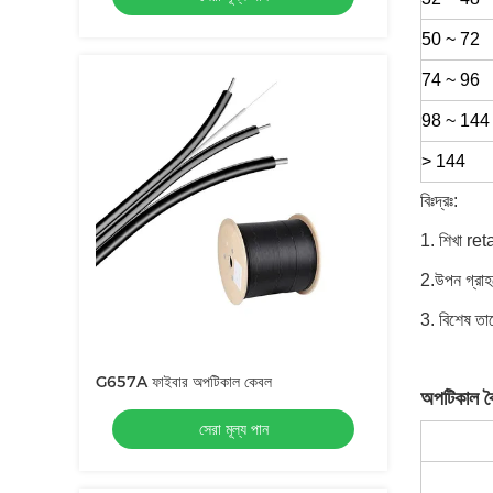
50 ~ 72
74 ~ 96
98 ~ 144
> 144
বিঃদ্রঃ:
1. শিখা ret
2.উপন গ্রাহ
3. বিশেষ তা
G657A ফাইবার অপটিকাল কেবল
অপটিকাল বৈশ
সেরা মূল্য পান