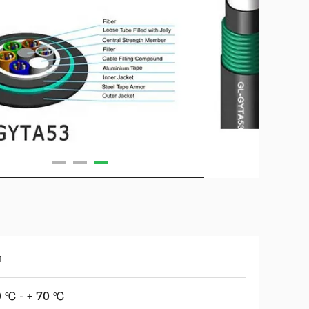
ব
0 ℃ - + 70 ℃