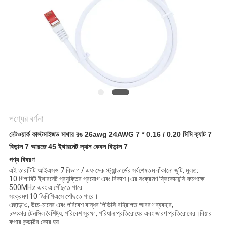
গোপনীয়তা
নীতি
পণ্যের বর্ণনা
নেটওয়ার্ক কাস্টমাইজড মাথার রঙ 26awg 24AWG 7 * 0.16 / 0.20 মিমি ক্যাট 7
বিড়াল 7 আরজে 45 ইথারনেট ল্যান কেবল বিড়াল 7
পণ্য বিবরণ
এই তারটিটি আইএসও 7 বিভাগ / এফ মেরু স্ট্যান্ডার্ডের সর্বশেষতম বাঁকানো জুটি, মূলত:
10 গিগাবিট ইথারনেট প্রযুক্তির প্রয়োগ এবং বিকাশ।এর সংক্রমণ ফ্রিকোয়েন্সি কমপক্ষে
500MHz এবং এ পৌঁছতে পারে
সংক্রমণ 10 জিবিপিএসে পৌঁছতে পারে।
এছাড়াও, উচ্চ-মানের এবং পরিবেশ বান্ধব পিভিসি বহিরাগত আবরণ ব্যবহার,
চমৎকার টেনসিল বৈশিষ্ট্য, পরিবেশ সুরক্ষা, পরিধান প্রতিরোধের এবং জারণ প্রতিরোধের।বিয়ার
কপার কন্ডাক্টর কোর হয়