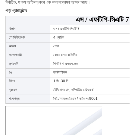
নির্বাচিত, যা কম প্রতিবন্ধকতা এবং ভাল সংক্রমণ প্রভাব আছে।
পণ্য প্যারামেন্টার
এস / এফটিপি-সিএটি 7 প্
বিভাগ
এস / এফটিপি-সিএটি 7
স্পেসিফিকেশন
4 প্যারিস
আকার
গোল
সংযোগকারী
বেয়ার কপার বা সিসিএ
জ্যাকেট
পিভিসি বা এলএসজেড
রঙ
কাস্টমাইজড
মিটার
1 মি -30 মি
প্রয়োগ
টেলিযোগাযোগ, কম্পিউটার নেটওয়ার্ক
শংসাপত্র
সিই / আরওএইচএস / আইএসও9001