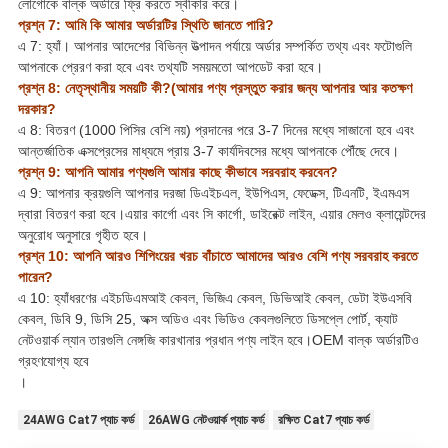
লোগোকে বাল্ক অর্ডারে ফ্রি করতে স্বীকার করে।
প্রশ্ন 7: আমি কি আমার অর্ডারটির স্থিতি জানতে পারি?
এ 7: হ্যাঁ। আপনার আদেশের বিভিন্ন উত্পাদন পর্যায়ে অর্ডার সম্পর্কিত তথ্য এবং ফটোগুলি
আপনাকে প্রেরণ করা হবে এবং তথ্যটি সময়মতো আপডেট করা হবে।
প্রশ্ন 8: নেতৃস্থানীয় সময়টি কী?(আমার পণ্য প্রস্তুত করার জন্য আপনার আর কতক্ষণ
দরকার?
এ 8: বিতরণ (1000 পিসির বেশি নয়) প্রদানের পরে 3-7 দিনের মধ্যে সাজানো হবে এবং
আন্তর্জাতিক এক্সপ্রেসের মাধ্যমে প্রায় 3-7 কার্যদিবসের মধ্যে আপনাকে পৌঁছে দেবে।
প্রশ্ন 9: আপনি আমার পণ্যগুলি আমার কাছে কীভাবে সরবরাহ করবেন?
এ 9: আপনার ক্রয়গুলি আপনার দরজা ডিএইচএল, ইউপিএস, ফেডেক্স, টিএনটি, ইএমএস
দ্বারা বিতরণ করা হবে।এয়ার কার্গো এবং সি কার্গো, ডাইরেক্ট লাইন, এয়ার মেলও ক্লায়েন্টদের
অনুরোধ অনুসারে গৃহীত হবে।
প্রশ্ন 10: আপনি আরও শিপিংয়ের খরচ বাঁচাতে আমাদের আরও বেশি পণ্য সরবরাহ করতে
পারেন?
এ 10: হ্যাঁধরণের এইচডিএমআই কেবল, ভিজিএ কেবল, ডিভিআই কেবল, ডেটা ইউএসবি
কেবল, ডিবি 9, ডিসি 25, অক্স অডিও এবং ভিডিও কেবলগুলিতে ডিসপ্লে পোর্ট, ক্যাট
নেটওয়ার্ক ল্যান তারগুলি নেঙ্গজি কারখানার প্রধান পণ্য লাইন হবে।OEM বাল্ক অর্ডারটিও
গ্রহণযোগ্য হবে
।
24AWG Cat7 প্যাচ কর্ড
26AWG নেটওয়ার্ক প্যাচ কর্ড
রক্ষিত Cat7 প্যাচ কর্ড