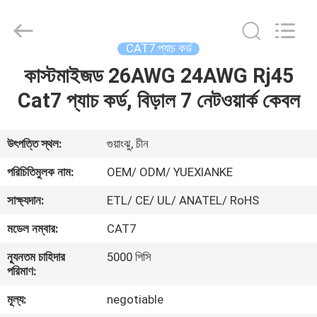
Jingchang
Cable
Industry
Co.,
Ltd. .
CAT7 প্যাচ কর্ড
All
Rights
কাস্টমাইজড 26AWG 24AWG Rj45
বাড়ি
Reserved.
Cat7 প্যাচ কর্ড, বিড়াল 7 নেটওয়ার্ক কেবল
পণ্য
উৎপত্তি স্থল:
গুয়াংঝু, চীন
ভিডিও
পরিচিতিমুলক নাম:
OEM/ ODM/ YUEXIANKE
সাক্ষ্যদান:
ETL/ CE/ UL/ ANATEL/ RoHS
আমাদের
মডেল নম্বার:
CAT7
সম্পর্কে
ন্যূনতম চাহিদার
5000 পিসি
পরিমাণ:
কারখানা
মূল্য:
negotiable
ভ্রমণ