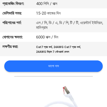
প্যাকেজিং বিবরণ:
400 পিসি / বাক্স
মান
ডেলিভারি সময়:
15-20 কাজের দিন
নিয়ন্ত্রণ
পরিশোধের শর্ত:
এল / সি, ডি / এ, ডি / পি, টি / টি, ওয়েস্টার্ন ইউনিয়ন,
মানিগ্রাম
যোগাযোগ
যোগানের ক্ষমতা:
6000 বাক্স / দিন
করুন
লক্ষণীয় করা:
,
,
Cat7 প্যাচ কর্ড
24AWG Cat7 প্যাচ কর্ড
24AWG বিড়াল 7 নেটওয়ার্ক কেবল
খবর
ভালো দাম
কেস
সাইট
ম্যাপ