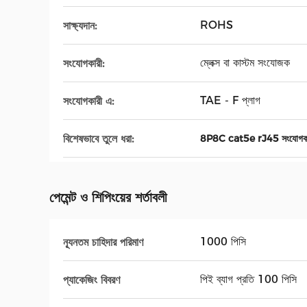
ROHS
সাক্ষ্যদান:
ম্লেক্স বা কাস্টম সংযোজক
সংযোগকারী:
TAE - F প্লাগ
সংযোগকারী এ:
বিশেষভাবে তুলে ধরা:
8P8C cat5e rJ45 সংযোগক
পেমেন্ট ও শিপিংয়ের শর্তাবলী
1000 পিসি
ন্যূনতম চাহিদার পরিমাণ
পিই ব্যাগ প্রতি 100 পিসি
প্যাকেজিং বিবরণ