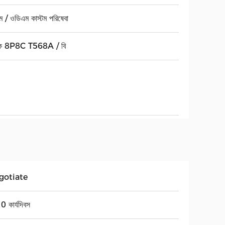
 / ওডিএম কাস্টম পরিষেবা
াক 8P8C T568A / বি
gotiate
 কার্যদিবস