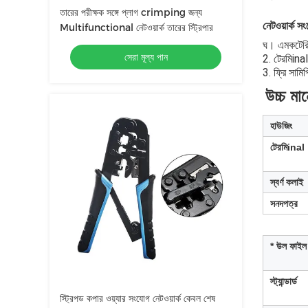
তারের পরীক্ষক সঙ্গে প্লাগ crimping জন্য
নেটওয়ার্ক স
Multifunctional নেটওয়ার্ক তারের স্ট্রিপার
ঘ।
এম
ক
টের
সেরা মূল্য পান
2. টের
মি
inal
3. ফ্রি সা
মি
প
উচ্চ ম
হাউজিং
টের
মি
inal
স্বর্ণ কলাই
সনদপত্র
* উল ফাইল
স্ট্যান্ডার্ড
স্ট্রিপড কপার ওয়্যার সংযোগ নেটওয়ার্ক কেবল শেষ