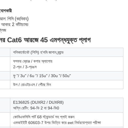
ংযোগকারী
িয়াল: পিসি (বহুবিবাহ)
 আকার: 2 কাঁটাচামচ
্লিজ
ানের Cat6 আরজে 45 
এম
গন্ধযুক্ত প্লাগ
পলিকার্বোনেট (পিসি) হ'ল
মি
জাপান ব্র্যান্ড
ফসফর ব্রোঞ্জ / কপার অ্যালোয়
2-প্রং / 3-প্রঙস
ফু "/ 3u" / 6u "/ 15u" / 30u "/ 50u"
উল / রোএইচএস / পৌঁছে দিন
E136825 (DUXR2 / DUXR8)
অগ্নি রেটিং: 94-ভি 2 বা 94-ভি0
কো
মি
এফসিসি পার্ট 68 স্ট্যান্ডার্ড সহ প্লাই করুন
এম
আইইটি 60603-7 উপর ভিত্তি করে eet নির্ভরযোগ্যতা পরীক্ষা