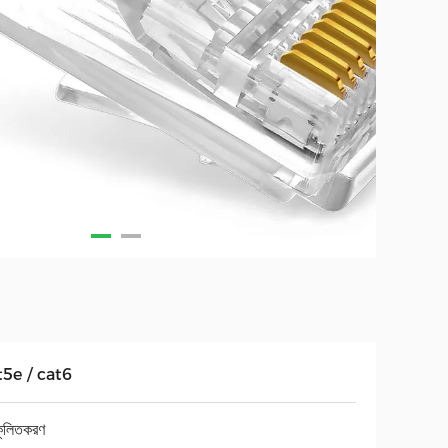
5e / cat6
কূলিতকরণ