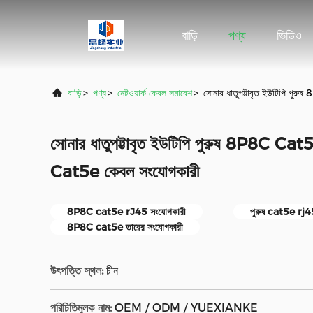
বাড়ি
পণ্য
ভিডিও
বাড়ি
>
পণ্য
>
নেটওয়ার্ক কেবল সমাবেশ
>
সোনার ধাতুপট্টাবৃত ইউটিপি প
সোনার ধাতুপট্টাবৃত ইউটিপি পুরুষ 8P8C Ca
Cat5e কেবল সংযোগকারী
8P8C cat5e rJ45 সংযোগকারী
পুরুষ cat5e rj4
8P8C cat5e তারের সংযোগকারী
উৎপত্তি স্থল:
চীন
পরিচিতিমুলক নাম:
OEM / ODM / YUEXIANKE