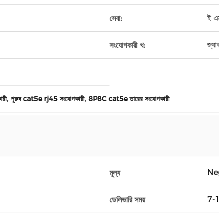
ই এম
সেবা:
জ্য
সংযোগকারী খ:
,
,
ারী
পুরুষ cat5e rj45 সংযোগকারী
8P8C cat5e তারের সংযোগকারী
Ne
মূল্য
7-10
ডেলিভারি সময়