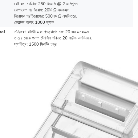
রেট করা বর্তমান: 250 ভিএসি @ 2 এ
মি
পুনশ্চ
যোগাযোগ প্রতিরোধ: 20
মি
Ω
এম
ক
এক্স.
নিরোধক প্রতিরোধের: 500
এম
Ω
এম
ভিতরে.
ভোল্টেজ প্রুফ: 1000 ভ্যাক
cal
সন্নিবেশ বাহিনী এবং প্রত্যাহার বল: 20 এন
এম
ক
এক্স.
তারের থেকে প্লাগ টেনসিল শক্তি: 20 পাউন্ড
এম
ভিতরে.
স্থায়িত্ব: 1500
মি
ক
টিং চক্র