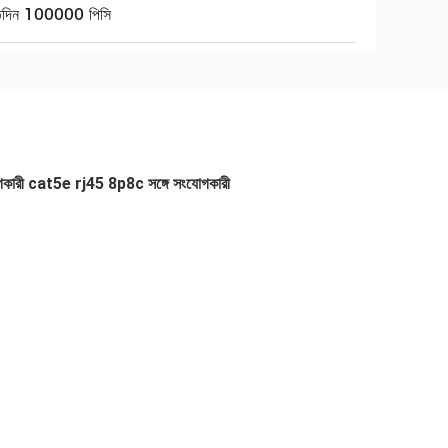
তিদিন 100000 পিসি
যোগকারী cat5e rj45 8p8c সঙ্গে সংযোগকারী