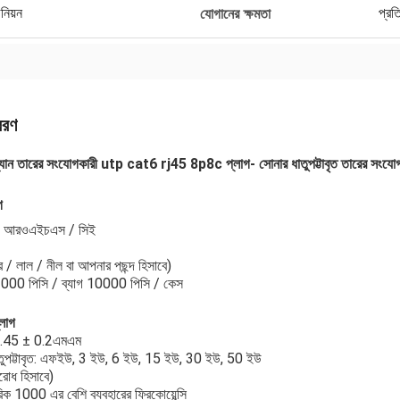
উনিয়ন
প্র
যোগানের ক্ষমতা
বরণ
ল্যান তারের সংযোগকারী utp cat6 rj45 8p8c প্লাগ- সোনার ধাতুপট্টাবৃত তারের সং
গ
র: আরওএইচএস / সিই
 / লাল / নীল বা আপনার পছন্দ হিসাবে)
 1000 পিসি / ব্যাগ 10000 পিসি / কেস
্লাগ
22.45 ± 0.2
এম
এম
তুপট্টাবৃত: এফইউ, 3 ইউ, 6 ইউ, 15 ইউ, 30 ইউ, 50 ইউ
োধ হিসাবে)
ক 1000 এর বেশি ব্যবহারের ফ্রিকোয়েন্সি