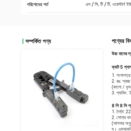
এল / সি, টি / টি, ওয়েস্টার্ন ই
পরিশোধের শর্ত
পণ্যের বি
সম্পর্কিত পণ্য
উচ্চ মানের 
ক্যাট 5 প্লা
1. শংসাপত্
2. রঙ: স্বচ্ছ
(কালো / ধূসর
3. প্যাকিং:
8 পি 8 সি প
1. দৈর্ঘ্য: 
2. সোনার ধা
(আপনার অনুর
ঘ।
এম
আকরি