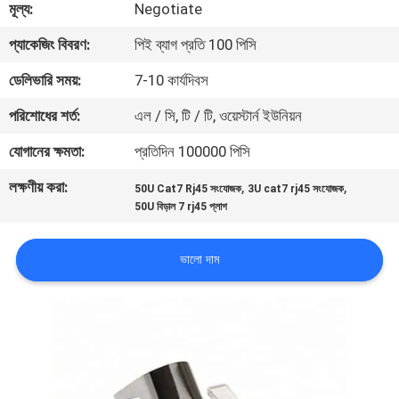
মূল্য:
Negotiate
মান
প্যাকেজিং বিবরণ:
পিই ব্যাগ প্রতি 100 পিসি
নিয়ন্ত্রণ
ডেলিভারি সময়:
7-10 কার্যদিবস
পরিশোধের শর্ত:
এল / সি, টি / টি, ওয়েস্টার্ন ইউনিয়ন
যোগাযোগ
যোগানের ক্ষমতা:
প্রতিদিন 100000 পিসি
করুন
লক্ষণীয় করা:
,
,
50U Cat7 Rj45 সংযোজক
3U cat7 rj45 সংযোজক
50U বিড়াল 7 rj45 প্লাগ
খবর
ভালো দাম
কেস
সাইট
ম্যাপ