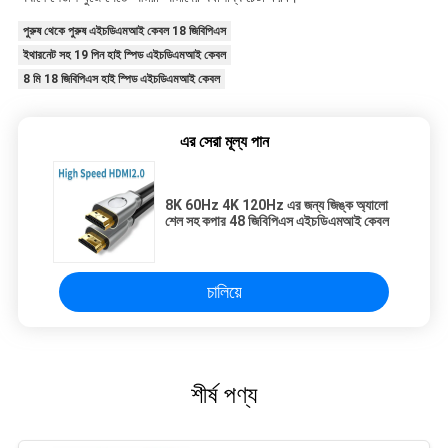
পুরুষ থেকে পুরুষ এইচডিএমআই কেবল 18 জিবিপিএস
ইথারনেট সহ 19 পিন হাই স্পিড এইচডিএমআই কেবল
8 মি 18 জিবিপিএস হাই স্পিড এইচডিএমআই কেবল
এর সেরা মূল্য পান
8K 60Hz 4K 120Hz এর জন্য জিঙ্ক অ্যালো
শেল সহ কপার 48 জিবিপিএস এইচডিএমআই কেবল
চালিয়ে
শীর্ষ পণ্য