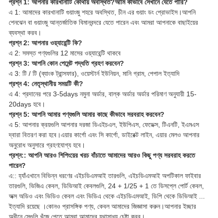
প্রশ্ন 1: আপনার কারখানাটি কোথায় অবস্থিত?আমি কীভাবে সেখানে যেতে পারি?
এ 1: আমাদের কারখানাটি গুয়াংজু শহরে অবস্থিত, চীন এর গুয়াং ডং প্রোভাইস।আপনি
শেনঝেন বা গুয়াংজু আন্তর্জাতিক বিমানবন্দরে যেতে পারেন এবং আমরা আপনাকে বাছাইয়ের
ব্যবস্থা করব।
প্রশ্ন 2: আপনার ওয়্যারেন্টি কি?
এ 2: সমস্ত পণ্যগুলির 12 মাসের ওয়্যারেন্টি থাকবে
প্রশ্ন 3: আপনি কোন পেমেন্ট পদ্ধতি গ্রহণ করবেন?
এ 3: টি / টি (ব্যাংক ট্রান্সফার), ওয়েস্টার্ন ইউনিয়ন, মানি গ্রাম, পেপাল ইত্যাদি
প্রশ্ন 4: নেতৃস্থানীয় সময়টি কী?
এ 4: প্রদানের পরে 3-5days নমুনা অর্ডার, বাল্ক অর্ডার অর্ডার পরিমাণ অনুযায়ী 15-
20days হবে।
প্রশ্ন 5: আপনি আমার পণ্যগুলি আমার কাছে কীভাবে সরবরাহ করবেন?
এ 5: আপনার ক্রয়গুলি আপনার দরজা ডিএইচএল, ইউপিএস, ফেডেক্স, টিএনটি, ইএমএস
দ্বারা বিতরণ করা হবে।এয়ার কার্গো এবং সি কার্গো, ডাইরেক্ট লাইন, এয়ার মেলও আপনার
অনুরোধ অনুসারে গ্রহণযোগ্য হবে।
প্রশ্ন:: আপনি আরও শিপিংয়ের খরচ বাঁচাতে আমাদের আরও কিছু পণ্য সরবরাহ করতে
পারেন?
এ:: হ্যাঁএখানে বিভিন্ন ধরণের এইচডিএমআই তারগুলি, এইচডিএমআই অপটিকাল ফাইবার
তারগুলি, ভিজিএ কেবল, ডিভিআই কেবলগুলি, 24 + 1/25 + 1 তে ডিসপ্লে পোর্ট কেবল,
অক্স অডিও এবং ভিডিও কেবল এবং ভিডিএ থেকে এইচডিএমআই, ডিপি থেকে ডিভিআই ...
ইত্যাদি রয়েছে ।কোনও প্রাসঙ্গিক পণ্য, কেবল আমাদের জিজ্ঞাসা করুন।আপনার ইচ্ছার
অধীনে সেগুলি খুঁজে পেতে আমরা আমাদের যথাসাধ্য চেষ্টা করব।