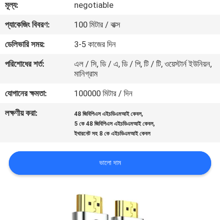
মূল্য:
negotiable
মান
প্যাকেজিং বিবরণ:
100 মিটার / বাক্স
নিয়ন্ত্রণ
ডেলিভারি সময়:
3-5 কাজের দিন
পরিশোধের শর্ত:
এল / সি, ডি / এ, ডি / পি, টি / টি, ওয়েস্টার্ন ইউনিয়ন,
যোগাযোগ
মানিগ্রাম
করুন
যোগানের ক্ষমতা:
100000 মিটার / দিন
লক্ষণীয় করা:
,
48 জিবিপিএস এইচডিএমআই কেবল
খবর
,
5 কে 48 জিবিপিএস এইচডিএমআই কেবল
ইথারনেট সহ 8 কে এইচডিএমআই কেবল
কেস
ভালো দাম
সাইট
ম্যাপ