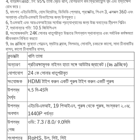
4, বহিরঙ্গন ieldাল: 95% তামা ব্রেড ঝাল, বেশিরভাগ কম ফ্রিকোয়েন্সি শব্দ এবং হস্তক্ষেপ
রোধ করে।
5, ফাংশন: এইচডিটিভি, হোম থিয়েটার, ডিভিডি প্লেয়ার, প্রজেক্টর, পিএস 3, এক্সবক্স 360 এবং
অন্যান্য এইচডিএমআই ডিভাইসের জন্য উপযুক্ত।
6, ইএমআই এবং আরএফআইয়ের সর্বোচ্চ প্রত্যাখ্যানের জন্য উচ্চ ঘনত্বের ট্রিপল শিল্ডিং
7, স্থানান্তর গতি: 10.5 জিবিপিএস
8, সংযোজকগুলি: 24K সোনার ধাতুপট্টাবৃত উচ্চতর সিগন্যাল স্থানান্তর এবং সর্বাধিক কর্মক্ষমতা
জীবনকাল নিশ্চিত করতে
9, রঙ alচ্ছিক: মুক্তো গোল্ডেন, ম্যাটার ব্ল্যাক, সিলভার, সোনালি, চকচকে কালো, সাদা চীনামাটির
বাসন, কালো চীনামাটির বাসন,
কন্ডাক্টো
খালি তামা
অন্তরণ
প্রতিরক্ষামূলক নাইলন হাতা সঙ্গে আউটার জ্যাকেট।(রঙ alচ্ছিক)
যোগাযোগ
24 কে সোনার ধাতুপট্টাবৃত
সংযোজক
HDMI টাইপ করুন একটি পুরুষ টাইপ করুন একটি পুরুষ
উপলব্ধ
ঘ
-
মি
.5 মি
45
দৈর্ঘ্য
উপলব্ধ
এইচডিএমআই, 19 পিআইএন, পুরুষ থেকে পুরুষ, সংস্করণ
v,
২.০
অবসান
1440P পর্যন্ত
উপলব্ধ
ওডি: 7.3 / 8.0
মিমি
/ 9.0
গেজ
শংসাপত্র
RoHS, উল, সিই
, সিই