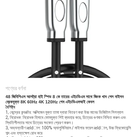
গোপনীয়তা
নীতি
পণ্যের বর্ণনা
48 জিবিপিএস আলট্রা হাই স্পিড 8 কে তারের এইচডিএম সাথে জিংক খাদ শেল নাইলন
ব্রেকযুক্ত 8K 60Hz 4K 120Hz গেম এইচডিএমআই কেবল
বৈশিষ্ট্য
1, কেন্দ্রের কন্ডাক্টর: অক্সিজেন মুক্ত তামা দ্বারা বিতরণ করা উচ্চ মানের ডিজিটাল সিগন্যাল
2, নিরোধক: নিরোধক হিসাবে ফোমযুক্ত পিই ব্যবহার করে, চিত্রের গুণমান নিশ্চিত করুন এবং
স্থিতিশীলতার সাথে চিত্রের সংকেত প্রেরণ করুন।
3, অভ্যন্তরীণ ieldাল: 100% অ্যালুমিনিয়াম / মাইলার ফয়েল ieldাল, উচ্চ ফ্রিকোয়েন্সি
শব্দ এবং হস্তক্ষেপ রোধ করে