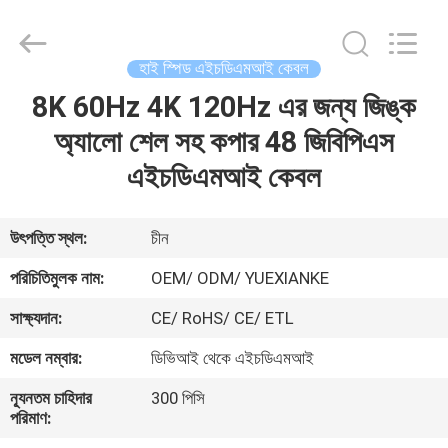
Jingchang
Cable
Industry
Co.,
Ltd. .
হাই স্পিড এইচডিএমআই কেবল
All
Rights
8K 60Hz 4K 120Hz এর জন্য জিঙ্ক
বাড়ি
Reserved.
অ্যালো শেল সহ কপার 48 জিবিপিএস
পণ্য
এইচডিএমআই কেবল
ভিডিও
উৎপত্তি স্থল:
চীন
পরিচিতিমুলক নাম:
OEM/ ODM/ YUEXIANKE
আমাদের
সাক্ষ্যদান:
CE/ RoHS/ CE/ ETL
সম্পর্কে
মডেল নম্বার:
ডিভিআই থেকে এইচডিএমআই
কারখানা
ন্যূনতম চাহিদার
300 পিসি
পরিমাণ:
ভ্রমণ