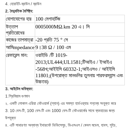
4. হোয়াইট-ব্রাউন / ব্রাউন
2. বৈদ্যুতিক বৈশিষ্ট্য:
যোগাযোগের হার
100 মেগাহার্টজ
উত্তাপ
0005000M
Ω
.km
20 এ
। সি
প্রতিরোধের
কাজের তাপমাত্রা
-20
প্রতি
75 ° সে
আমি
mpedance
9
।
38
Ω
/ 100 এম
রেফারেন্স মান:
ওয়াইডি /
টি
1019-
2
013
;UL444;
UL1581;
টিআইএ / ইআইএ
-568
খ
;
আইইসি 60332-1
;আইএসও / আইইসি
11801;(উপরোক্ত মানগুলির তুলনায় পারফরম্যান্স এবং
উচ্চতর)
3. আইটেম ভবিষ্যত:
1.প্রিমিয়াম গুণমান
২. একটি লোকাল এরিয়া নেটওয়ার্ক (ল্যান) এর সমস্ত হার্ডওয়্যার গন্তব্য সংযুক্ত করে
3. 10 বেস-টি, 100 বেস-টি এবং 1000 বেস-টি নেটওয়ার্কের সাথে ব্যবহারের জন্য
উপযুক্ত
৪. এটি সাধারণত অন্যান্য ইথারনেট ডিভিসেসুচ, ডিএসএল / কেবল মডেম, হাবস, সুইচ,