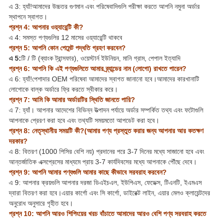
এ 3: হ্যাঁ!আমাদের উচ্চতর গুণমান এবং পরিষেবাদিগুলি পরীক্ষা করতে আপনি নমুনা অর্ডার
স্থাপনে স্বাগত।
প্রশ্ন 4: আপনার ওয়্যারেন্টি কী?
এ 4: সমস্ত পণ্যগুলির 12 মাসের ওয়্যারেন্টি থাকবে
প্রশ্ন 5: আপনি কোন পেমেন্ট পদ্ধতি গ্রহণ করবেন?
এ 5:
টি / টি (ব্যাংক ট্রান্সফার), ওয়েস্টার্ন ইউনিয়ন, মানি গ্রাম, পেপাল ইত্যাদি
প্রশ্ন 6: আপনি কি এই পণ্যগুলিতে আমার ব্র্যান্ডের নাম (লোগো) রাখতে পারেন?
এ 6: হ্যাঁ!পেশাদার OEM পরিষেবা আমাদের স্বাগত জানানো হবে।আমাদের কারখানাটি
লোগোকে বাল্ক অর্ডারে ফ্রি করতে স্বীকার করে।
প্রশ্ন 7: আমি কি আমার অর্ডারটির স্থিতি জানতে পারি?
এ 7: হ্যাঁ। আপনার আদেশের বিভিন্ন উত্পাদন পর্যায়ে অর্ডার সম্পর্কিত তথ্য এবং ফটোগুলি
আপনাকে প্রেরণ করা হবে এবং তথ্যটি সময়মতো আপডেট করা হবে।
প্রশ্ন 8: নেতৃস্থানীয় সময়টি কী?(আমার পণ্য প্রস্তুত করার জন্য আপনার আর কতক্ষণ
দরকার?
এ 8: বিতরণ (1000 পিসির বেশি নয়) প্রদানের পরে 3-7 দিনের মধ্যে সাজানো হবে এবং
আন্তর্জাতিক এক্সপ্রেসের মাধ্যমে প্রায় 3-7 কার্যদিবসের মধ্যে আপনাকে পৌঁছে দেবে।
প্রশ্ন 9: আপনি আমার পণ্যগুলি আমার কাছে কীভাবে সরবরাহ করবেন?
এ 9: আপনার ক্রয়গুলি আপনার দরজা ডিএইচএল, ইউপিএস, ফেডেক্স, টিএনটি, ইএমএস
দ্বারা বিতরণ করা হবে।এয়ার কার্গো এবং সি কার্গো, ডাইরেক্ট লাইন, এয়ার মেলও ক্লায়েন্টদের
অনুরোধ অনুসারে গৃহীত হবে।
প্রশ্ন 10: আপনি আরও শিপিংয়ের খরচ বাঁচাতে আমাদের আরও বেশি পণ্য সরবরাহ করতে