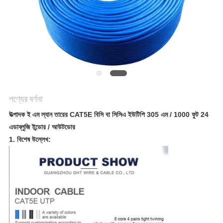
গোপনীয়তা
নীতি
পণ্যের বর্ণনা
উত্পাদক ই এম ল্যান তারের CAT5E বিসি বা সিসিএ ইউটিপি 305 এম / 1000 ফুট 24
এডাব্লুজি ইন্ডোর / আউটডোর
1. বিশেষ উল্লেখ: