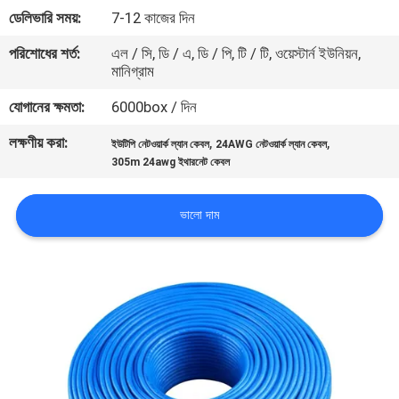
ডেলিভারি সময়:
7-12 কাজের দিন
মান
পরিশোধের শর্ত:
এল / সি, ডি / এ, ডি / পি, টি / টি, ওয়েস্টার্ন ইউনিয়ন,
মানিগ্রাম
নিয়ন্ত্রণ
যোগানের ক্ষমতা:
6000box / দিন
যোগাযোগ
লক্ষণীয় করা:
,
,
ইউটিপি নেটওয়ার্ক ল্যান কেবল
24AWG নেটওয়ার্ক ল্যান কেবল
করুন
305m 24awg ইথারনেট কেবল
ভালো দাম
খবর
কেস
সাইট
ম্যাপ