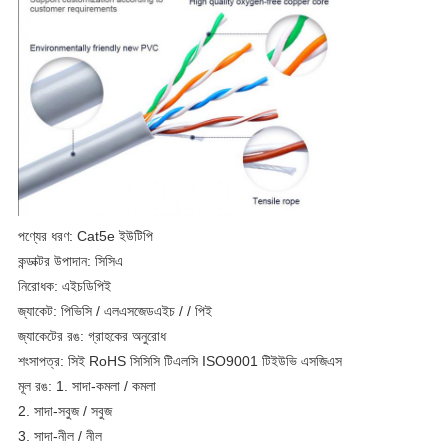
পণ্যের ধরণ: Cat5e ইউটিপি
কন্ডাক্টর উপাদান: সিসিএ
নিরোধক: এইচডিপিই
জ্যাকেট: পিভিসি / এলএসজেডএইচ / / পিই
জ্যাকেটের রঙ: গ্রাহকের অনুরোধ
শংসাপত্র: সিই RoHS সিসিসি টিএলসি ISO9001 টিইউভি এসজিএস
মূল রঙ: 1. সাদা-কমলা / কমলা
2. সাদা-সবুজ / সবুজ
3. সাদা-নীল / নীল