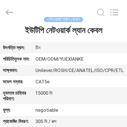
Jingchang
Cable
Industry
Co.,
Ltd. .
নেটওয়ার্ক ল্যান কেবল
All
Rights
ইউটিপি নেটওয়ার্ক ল্যান কেবল
বাড়ি
Reserved.
পণ্য
উৎপত্তি স্থল:
চীন
পরিচিতিমুলক নাম:
OEM/ODM/YUEXIANKE
ভিডিও
সাক্ষ্যদান:
Unilever/ROSH/CE/ANATEL/ISO/CPR/ETL
মডেল নম্বার:
CAT5e
আমাদের
ন্যূনতম চাহিদার
15000 মি
সম্পর্কে
পরিমাণ:
মূল্য:
negotiable
কারখানা
প্যাকেজিং বিবরণ:
305 মি / বক্স
ভ্রমণ