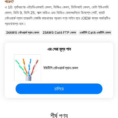
পারেন?
এ 10: হ্যাঁধরণের এইচডিএমআই কেবল, ভিজিএ কেবল, ডিভিআই কেবল, ডেটা ইউএসবি
কেবল, ডিবি 9, ডিসি 25, অক্স অডিও এবং ভিডিও কেবলগুলিতে ডিসপ্লে পোর্ট, ক্যাট
নেটওয়ার্ক ল্যান তারগুলি নেঙ্গজি কারখানার প্রধান পণ্য লাইন হবে।OEM বাল্ক অর্ডারটিও
গ্রহণযোগ্য হবে।
24AWG নেটওয়ার্ক ল্যান কেবল
23AWG Cat6 FTP কেবল
এফটিপি Cat6 এফটিপি কেবল
এর সেরা মূল্য পান
ইউটিপি নেটওয়ার্ক ল্যান কেবল
চালিয়ে
শীর্ষ পণ্য