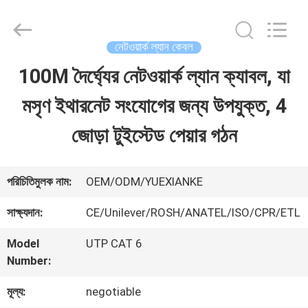
Guangdong
Jingchang
Cable
Industry
নেটওয়ার্ক ল্যান কেবল
Co.,
Ltd. .
100M দৈর্ঘ্যের নেটওয়ার্ক ল্যান ক্যাবল, যা
বাড়ি
All
Rights
Reserved.
মসৃণ ইথারনেট সংযোগের জন্য উপযুক্ত, 4
পণ্য
জোড়া টুইস্টেড পেয়ার গঠন
ভিডিও
পরিচিতিমুলক নাম:
OEM/ODM/YUEXIANKE
সাক্ষ্যদান:
CE/Unilever/ROSH/ANATEL/ISO/CPR/ETL
আমাদের
Model
UTP CAT 6
সম্পর্কে
Number:
মূল্য:
negotiable
কারখানা