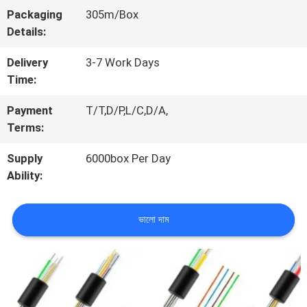
Packaging
305m/Box
ভ্রমণ
Details:
Delivery
3-7 Work Days
মান
Time:
নিয়ন্ত্রণ
Payment
T/T,D/P,L/C,D/A,
Terms:
যোগাযোগ
Supply
6000box Per Day
Ability:
করুন
ভালো দাম
খবর
কেস