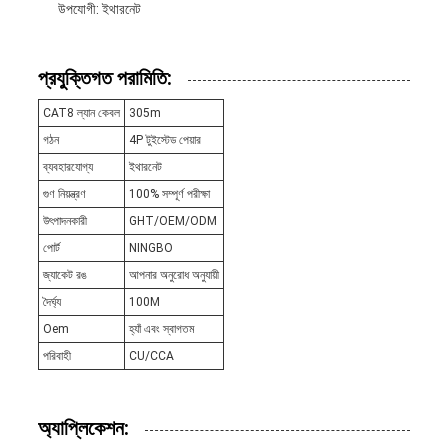
উপযোগী: ইথারনেট
প্রযুক্তিগত পরামিতি:
CAT8 ল্যান কেবল
305m
গঠন
4P টুইস্টেড পেয়ার
ব্যবহারযোগ্য
ইথারনেট
গুণ নিয়ন্ত্রণ
100% সম্পূর্ণ পরীক্ষা
উৎপাদনকারী
GHT/OEM/ODM
পোর্ট
NINGBO
জ্যাকেট রঙ
আপনার অনুরোধ অনুযায়ী
দৈর্ঘ্য
100M
Oem
হ্যাঁ এবং স্বাগতম
পরিবাহী
CU/CCA
অ্যাপ্লিকেশন: