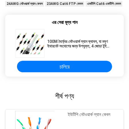
24AWG নেটওয়ার্ক ল্যান কেবল
23AWG Cat6 FTP কেবল
এফটিপি Cat6 এফটিপি কেবল
এর সেরা মূল্য পান
100M দৈর্ঘ্যের নেটওয়ার্ক ল্যান ক্যাবল, যা মসৃণ
ইথারনেট সংযোগের জন্য উপযুক্ত, 4 জোড়া টুইস্টেড
পেয়ার গঠন
চালিয়ে
শীর্ষ পণ্য
ইউটিপি নেটওয়ার্ক ল্যান কেবল