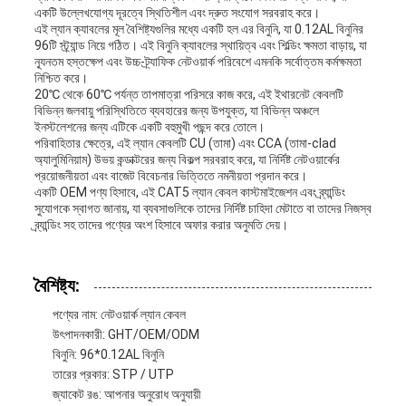
একটি উল্লেখযোগ্য দূরত্বে স্থিতিশীল এবং দ্রুত সংযোগ সরবরাহ করে।
এই ল্যান ক্যাবলের মূল বৈশিষ্ট্যগুলির মধ্যে একটি হল এর বিনুনি, যা 0.12AL বিনুনির
96টি স্ট্র্যান্ড নিয়ে গঠিত। এই বিনুনি ক্যাবলের স্থায়িত্ব এবং শিল্ডিং ক্ষমতা বাড়ায়, যা
ন্যূনতম হস্তক্ষেপ এবং উচ্চ-ট্র্যাফিক নেটওয়ার্ক পরিবেশে এমনকি সর্বোত্তম কর্মক্ষমতা
নিশ্চিত করে।
20℃ থেকে 60℃ পর্যন্ত তাপমাত্রা পরিসরে কাজ করে, এই ইথারনেট কেবলটি
বিভিন্ন জলবায়ু পরিস্থিতিতে ব্যবহারের জন্য উপযুক্ত, যা বিভিন্ন অঞ্চলে
ইনস্টলেশনের জন্য এটিকে একটি বহুমুখী পছন্দ করে তোলে।
পরিবাহিতার ক্ষেত্রে, এই ল্যান কেবলটি CU (তামা) এবং CCA (তামা-clad
অ্যালুমিনিয়াম) উভয় কন্ডাক্টরের জন্য বিকল্প সরবরাহ করে, যা নির্দিষ্ট নেটওয়ার্কের
প্রয়োজনীয়তা এবং বাজেট বিবেচনার ভিত্তিতে নমনীয়তা প্রদান করে।
একটি OEM পণ্য হিসাবে, এই CAT5 ল্যান কেবল কাস্টমাইজেশন এবং ব্র্যান্ডিং
সুযোগকে স্বাগত জানায়, যা ব্যবসাগুলিকে তাদের নির্দিষ্ট চাহিদা মেটাতে বা তাদের নিজস্ব
ব্র্যান্ডিং সহ তাদের পণ্যের অংশ হিসাবে অফার করার অনুমতি দেয়।
বৈশিষ্ট্য:
পণ্যের নাম: নেটওয়ার্ক ল্যান কেবল
উৎপাদনকারী: GHT/OEM/ODM
বিনুনি: 96*0.12AL বিনুনি
তারের প্রকার: STP / UTP
জ্যাকেট রঙ: আপনার অনুরোধ অনুযায়ী