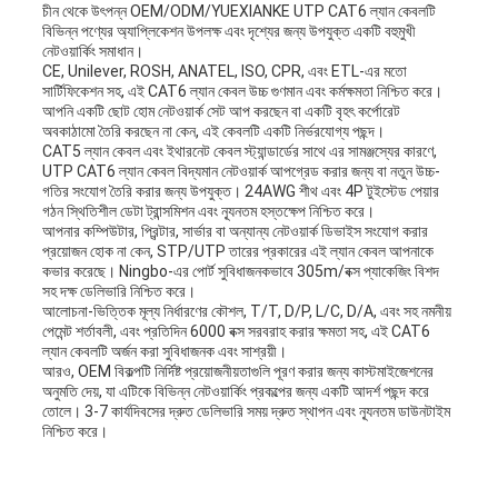
চীন থেকে উৎপন্ন OEM/ODM/YUEXIANKE UTP CAT6 ল্যান কেবলটি
বিভিন্ন পণ্যের অ্যাপ্লিকেশন উপলক্ষ এবং দৃশ্যের জন্য উপযুক্ত একটি বহুমুখী
নেটওয়ার্কিং সমাধান।
CE, Unilever, ROSH, ANATEL, ISO, CPR, এবং ETL-এর মতো
সার্টিফিকেশন সহ, এই CAT6 ল্যান কেবল উচ্চ গুণমান এবং কর্মক্ষমতা নিশ্চিত করে।
আপনি একটি ছোট হোম নেটওয়ার্ক সেট আপ করছেন বা একটি বৃহৎ কর্পোরেট
অবকাঠামো তৈরি করছেন না কেন, এই কেবলটি একটি নির্ভরযোগ্য পছন্দ।
CAT5 ল্যান কেবল এবং ইথারনেট কেবল স্ট্যান্ডার্ডের সাথে এর সামঞ্জস্যের কারণে,
UTP CAT6 ল্যান কেবল বিদ্যমান নেটওয়ার্ক আপগ্রেড করার জন্য বা নতুন উচ্চ-
গতির সংযোগ তৈরি করার জন্য উপযুক্ত। 24AWG শীথ এবং 4P টুইস্টেড পেয়ার
গঠন স্থিতিশীল ডেটা ট্রান্সমিশন এবং ন্যূনতম হস্তক্ষেপ নিশ্চিত করে।
আপনার কম্পিউটার, প্রিন্টার, সার্ভার বা অন্যান্য নেটওয়ার্ক ডিভাইস সংযোগ করার
প্রয়োজন হোক না কেন, STP/UTP তারের প্রকারের এই ল্যান কেবল আপনাকে
কভার করেছে। Ningbo-এর পোর্ট সুবিধাজনকভাবে 305m/বক্স প্যাকেজিং বিশদ
সহ দক্ষ ডেলিভারি নিশ্চিত করে।
আলোচনা-ভিত্তিক মূল্য নির্ধারণের কৌশল, T/T, D/P, L/C, D/A, এবং সহ নমনীয়
পেমেন্ট শর্তাবলী, এবং প্রতিদিন 6000 বক্স সরবরাহ করার ক্ষমতা সহ, এই CAT6
ল্যান কেবলটি অর্জন করা সুবিধাজনক এবং সাশ্রয়ী।
আরও, OEM বিকল্পটি নির্দিষ্ট প্রয়োজনীয়তাগুলি পূরণ করার জন্য কাস্টমাইজেশনের
অনুমতি দেয়, যা এটিকে বিভিন্ন নেটওয়ার্কিং প্রকল্পের জন্য একটি আদর্শ পছন্দ করে
তোলে। 3-7 কার্যদিবসের দ্রুত ডেলিভারি সময় দ্রুত স্থাপন এবং ন্যূনতম ডাউনটাইম
নিশ্চিত করে।