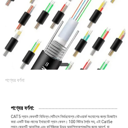
সাইট
ম্যাপ
গোপনীয়তা
নীতি
পণ্যের বর্ণনা
পণ্যের বর্ণনা:
CAT5 ল্যান কেবলটি বিভিন্ন সেটিংসে নির্ভরযোগ্য নেটওয়ার্ক সংযোগের জন্য ডিজাইন
করা একটি উচ্চ-মানের ইথারনেট ল্যান কেবল। 100 মিটার দৈর্ঘ্য সহ, এই Cat5e
ল্যান কেবলটি আবাসিক এবং বাণিজ্যিক উভয় অ্যাপ্লিকেশনগুলির জন্য আদর্শ, যা