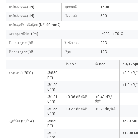
সর্বোচ্চউত্তেজনা (N)
স্বল্পমেয়াদী
1500
সর্বোচ্চউত্তেজনা (N)
দীর্ঘ মেয়াদী
600
সর্বোচ্চক্রাশিং রেজিস্ট্যান্স (N/100mm2)
তাপমাত্রা পরিসীমা (°সে)
-40°C-- +70°C
মিন.নমন ব্যাসার্ধ(মিমি)
ইনস্টল করুন
20D
মিন.নমন ব্যাসার্ধ(মিমি)
স্থির
10D
জি.652
জি.655
50/125
মনোযোগ (+20℃)
@850
≤3.0 dB/ক
nm
@130
≤1.0 dB/ক
0nm
@131
≤0.36 dB/কিমি
≤0.40 dB/
0nm
কিমি
@155
≤0.22 dB/কিমি
≤0.23dB/কিমি
0nm
ব্যান্ডউইথ (শ্রেণি A)
@850
≥500 MH
nm
@130
≥1000 M
0nm