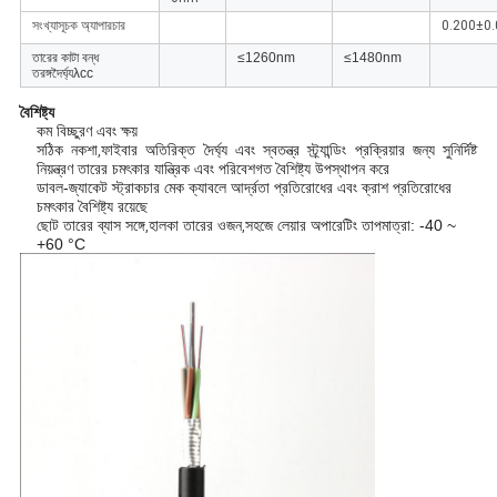
সংখ্যাসূচক অ্যাপারচার
0.200±0
তারের কাটা বন্ধ
≤1260nm
≤1480nm
তরঙ্গদৈর্ঘ্যλcc
বৈশিষ্ট্য
কম বিচ্ছুরণ এবং ক্ষয়
সঠিক নকশা
ফাইবার অতিরিক্ত দৈর্ঘ্য এবং স্বতন্ত্র স্ট্র্যান্ডিং প্রক্রিয়ার জন্য সুনির্দিষ্ট
,
নিয়ন্ত্রণ তারের চমৎকার যান্ত্রিক এবং পরিবেশগত বৈশিষ্ট্য উপস্থাপন করে
ডাবল-জ্যাকেট স্ট্রাকচার মেক ক্যাবলে আর্দ্রতা প্রতিরোধের এবং ক্রাশ প্রতিরোধের
চমৎকার বৈশিষ্ট্য রয়েছে
ছোট তারের ব্যাস সঙ্গে
হালকা তারের ওজন
সহজে লেয়ার অপারেটিং তাপমাত্রা: -40 ~
,
,
+60 °C