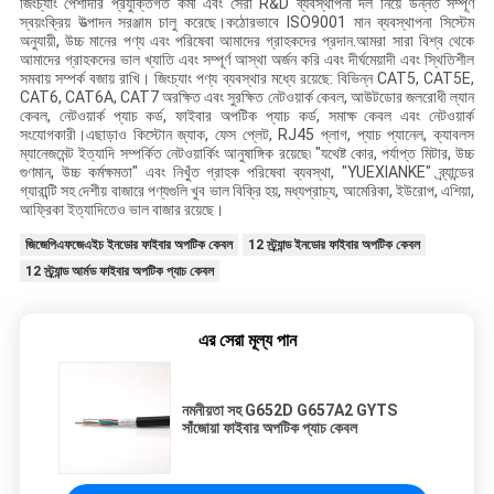
জিংচ্যাং পেশাদার প্রযুক্তিগত কর্মী এবং সেরা R&D ব্যবস্থাপনা দল নিয়ে উন্নত সম্পূর্ণ
স্বয়ংক্রিয় উত্পাদন সরঞ্জাম চালু করেছে।কঠোরভাবে ISO9001 মান ব্যবস্থাপনা সিস্টেম
অনুযায়ী, উচ্চ মানের পণ্য এবং পরিষেবা আমাদের গ্রাহকদের প্রদান.আমরা সারা বিশ্ব থেকে
আমাদের গ্রাহকদের ভাল খ্যাতি এবং সম্পূর্ণ আস্থা অর্জন করি এবং দীর্ঘমেয়াদী এবং স্থিতিশীল
সমবায় সম্পর্ক বজায় রাখি। জিংচ্যাং পণ্য ব্যবস্থার মধ্যে রয়েছে: বিভিন্ন CAT5, CAT5E,
CAT6, CAT6A, CAT7 অরক্ষিত এবং সুরক্ষিত নেটওয়ার্ক কেবল, আউটডোর জলরোধী ল্যান
কেবল, নেটওয়ার্ক প্যাচ কর্ড, ফাইবার অপটিক প্যাচ কর্ড, সমাক্ষ কেবল এবং নেটওয়ার্ক
সংযোগকারী।এছাড়াও কিস্টোন জ্যাক, ফেস প্লেট, RJ45 প্লাগ, প্যাচ প্যানেল, ক্যাবলস
ম্যানেজমেন্ট ইত্যাদি সম্পর্কিত নেটওয়ার্কিং আনুষাঙ্গিক রয়েছে৷ "যথেষ্ট কোর, পর্যাপ্ত মিটার, উচ্চ
গুণমান, উচ্চ কর্মক্ষমতা" এবং নিখুঁত গ্রাহক পরিষেবা ব্যবস্থা, "YUEXIANKE" ব্র্যান্ডের
গ্যারান্টি সহ দেশীয় বাজারে পণ্যগুলি খুব ভাল বিক্রি হয়, মধ্যপ্রাচ্য, আমেরিকা, ইউরোপ, এশিয়া,
আফ্রিকা ইত্যাদিতেও ভাল বাজার রয়েছে।
জিজেপিএফজেএইচ ইনডোর ফাইবার অপটিক কেবল
12 স্ট্র্যান্ড ইনডোর ফাইবার অপটিক কেবল
12 স্ট্র্যান্ড আর্মড ফাইবার অপটিক প্যাচ কেবল
এর সেরা মূল্য পান
নমনীয়তা সহ G652D G657A2 GYTS
সাঁজোয়া ফাইবার অপটিক প্যাচ কেবল