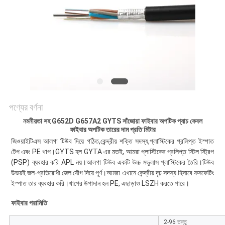
গোপনীয়তা
নীতি
পণ্যের বর্ণনা
নমনীয়তা সহ G652D G657A2 GYTS সাঁজোয়া ফাইবার অপটিক প্যাচ কেবল
ফাইবার অপটিক তারের দাম প্রতি মিটার
জিওয়াইটিএস আলগা টিউব দিয়ে গঠিত
,
কেন্দ্রীয় শক্তি সদস্য
,
প্লাস্টিকের প্রলিপ্ত ইস্পাত 
টেপ এবং PE খাপ।GYTS হল GYTA এর মতই, আমরা প্লাস্টিকের প্রলিপ্ত স্টিল স্ট্রিপ 
(PSP) ব্যবহার করি APL নয়।আলগা টিউব একটি উচ্চ মডুলাস প্লাস্টিকের তৈরি।টিউব 
উভয়ই জল-প্রতিরোধী জেল যৌগ দিয়ে পূর্ণ।আমরা এখানে কেন্দ্রীয় দৃঢ় সদস্য হিসাবে ফসফেটিং 
ইস্পাত তার ব্যবহার করি।খাপের উপাদান হল PE, এছাড়াও LSZH করতে পারে।
ফাইবার পরামিতি
2-96 তন্তু