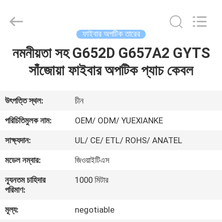
Jingchang
Cable
Industry
Co.,
Ltd. .
ফাইবার অপটিক তারের
All
Rights
নমনীয়তা সহ G652D G657A2 GYTS
বাড়ি
Reserved.
সাঁজোয়া ফাইবার অপটিক প্যাচ কেবল
পণ্য
উৎপত্তি স্থল:
চীন
ভিডিও
পরিচিতিমুলক নাম:
OEM/ ODM/ YUEXIANKE
সাক্ষ্যদান:
UL/ CE/ ETL/ ROHS/ ANATEL
আমাদের
মডেল নম্বার:
জিওয়াইটিএস
সম্পর্কে
ন্যূনতম চাহিদার
1000 মিটার
পরিমাণ:
কারখানা
মূল্য:
negotiable
ভ্রমণ