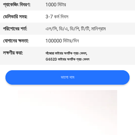
প্যাকেজিং বিবরণ:
1000 মিটার
মান
ডেলিভারি সময়:
3-7 কর্ম দিবস
নিয়ন্ত্রণ
পরিশোধের শর্ত:
এল/সি, ডি/এ, ডি/পি, টি/টি, মানিগ্রাম
যোগানের ক্ষমতা:
100000 মিটার/দিন
যোগাযোগ
লক্ষণীয় করা:
,
সাঁজোয়া ফাইবার অপটিক প্যাচ কেবল
করুন
G652D ফাইবার অপটিক প্যাচ কেবল
খবর
ভালো দাম
কেস
সাইট
ম্যাপ