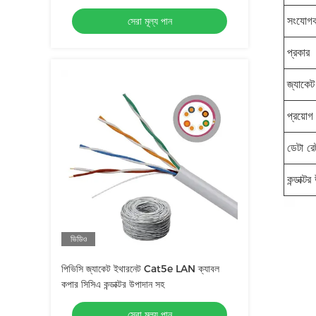
সংযোগক
সেরা মূল্য পান
প্রকার
জ্যাকেট
প্রয়োগ
ডেটা রে
কন্ডাক্ট
ভিডিও
পিভিসি জ্যাকেট ইথারনেট Cat5e LAN ক্যাবল
কপার সিসিএ কন্ডাক্টর উপাদান সহ
সেরা মূল্য পান