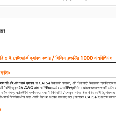
বরণ
গরি ৫ ই নেটওয়ার্ক ক্যাবল কপার / সিসিএ কন্ডাক্টর 1000 এমবিপিএস
বর্ণনাঃ
্যাটাগরি ৫ই নেটওয়ার্ক ক্যাবল
, বা CAT5e ইথারনেট ক্যাবল, এটি গিগাবাইট ইথারনেট অ্যাপ্লিকেশনগ
ি বৈশিষ্ট্যযুক্ত
24 AWG তামা বা সিসিএ
কন্ডাক্টর এবং
বিক্ষিপ্ত
নির্মাণ।
আরজে৪৫
সংযোগকারী নেটওয়া
ার্টজ পর্যন্ত ব্যান্ডউইথ সমর্থন করে এবং 1 গিগাবাইট / সেকেন্ড পর্যন্ত উচ্চ গতির ডেটা ট্রান্সমিশনের
টওয়ার্ক ডিভাইসগুলির জন্য একটি নিরাপদ সংযোগ সরবরাহ করে।আমাদের CAT5e ইথারনেট ক্যাবল উচ্
ঃ