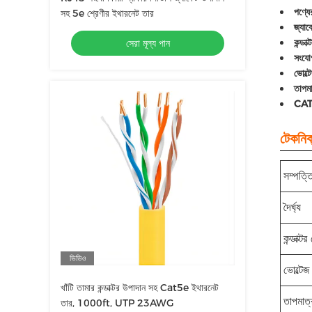
পণ্যে
সহ 5e শ্রেণীর ইথারনেট তার
জ্যাক
কন্ডা
সেরা মূল্য পান
সংযো
ভোল্ট
তাপমা
CAT5
টেকনিক্
সম্পত্ত
দৈর্ঘ্য
কন্ডাক্ট
ভিডিও
ভোল্টেজ
খাঁটি তামার কন্ডাক্টর উপাদান সহ Cat5e ইথারনেট
তাপমাত্
তার, 1000ft, UTP 23AWG