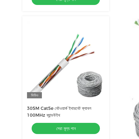
ভিডিও
305M Cat5e নেটওয়ার্ক ইথারনেট ক্যাবল
100MHz ব্যান্ডউইথ
সেরা মূল্য পান