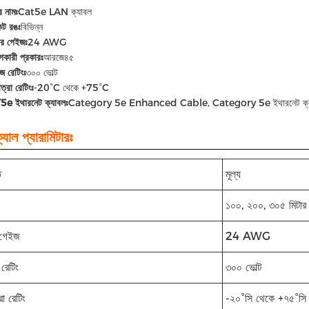
র নামঃ
Cat5e LAN ক্যাবল
েট রঙঃ
বিভিন্ন
ক্টর গেইজঃ
24 AWG
গকারী প্রকারঃ
আরজে৪৫
েজ রেটিংঃ
৩০০ ভোল্ট
ত্রা রেটিংঃ
-20°C থেকে +75°C
e ইথারনেট ক্যাবলঃ
Category 5e Enhanced Cable, Category 5e ইথারনেট ক্
যাল প্যারামিটারঃ
ি
মূল্য
১০০, ২০০, ৩০৫ মিটার
র গেইজ
24 AWG
 রেটিং
৩০০ ভোল্ট
রা রেটিং
-২০°সি থেকে +৭৫°সি