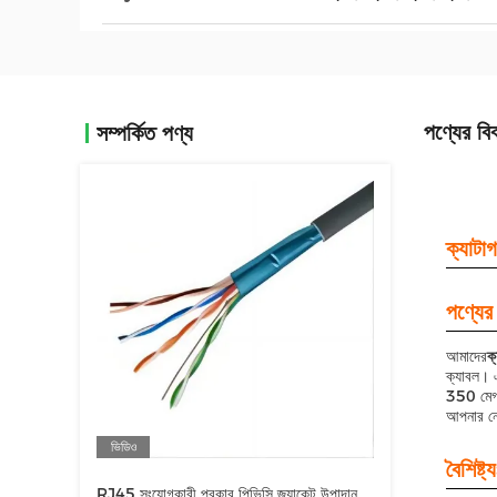
পণ্যের বি
সম্পর্কিত পণ্য
ক্যাটা
পণ্যের 
আমাদের
ক
ক্যাবল। এট
350 মেগাহ
আপনার নে
ভিডিও
বৈশিষ্ট্য
RJ45 সংযোগকারী প্রকার পিভিসি জ্যাকেট উপাদান