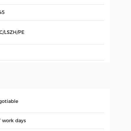
45
C/LSZH/PE
gotiable
7 work days