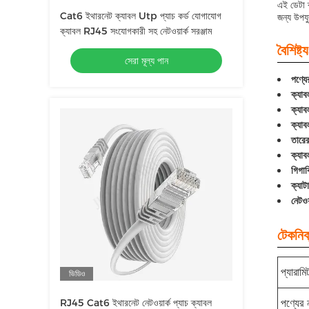
এই ডেটা ক
Cat6 ইথারনেট ক্যাবল Utp প্যাচ কর্ড যোগাযোগ
জন্য উপযু
ক্যাবল RJ45 সংযোগকারী সহ নেটওয়ার্ক সরঞ্জাম
বৈশিষ্ট্য
সেরা মূল্য পান
পণ্যে
ক্যা
ক্যাব
ক্যাব
তারের 
ক্যাব
গিগাব
ক্যাট
নেটওয
টেকনিক্
প্যারামি
ভিডিও
RJ45 Cat6 ইথারনেট নেটওয়ার্ক প্যাচ ক্যাবল
পণ্যের 