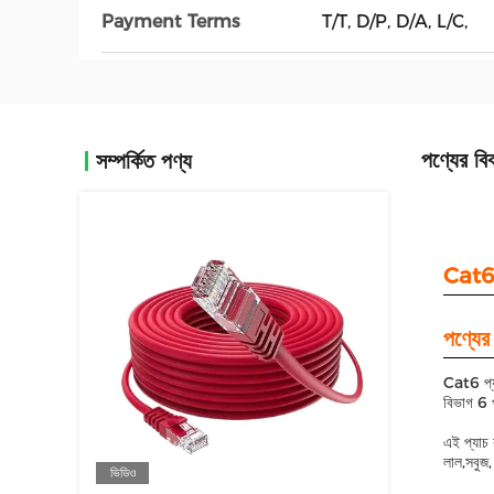
Payment Terms
T/T, D/P, D/A, L/C,
পণ্যের বি
সম্পর্কিত পণ্য
Cat6 ই
পণ্যের 
Cat6 প্য
বিভাগ 6 
এই প্যাচ
লাল,সবুজ,
ভিডিও