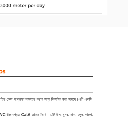
0,000 meter per day
bps
্চ গতির ডেটা সংক্রমণ সহজতর করার জন্য ডিজাইন করা হয়েছে।এটি একটি
্চ-গ্রেড Cat6 তারের তৈরি। এটি নীল, ধূসর, সাদা, হলুদ, কালো,