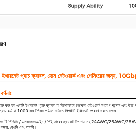
Supply Ability
10
বরণ
থারনেট প্যাচ ক্যাবল, হোম নেটওয়ার্ক এবং গেমিংয়ের জন্য, 10G
বর্ণনাঃ
াচ কর্ড হল একটি ইথারনেট প্যাচ ক্যাবল যা বিশেষভাবে চমৎকার নেটওয়ার্ক সংযোগ প্রদান এবং উচ
প্যাচ কর্ড যা 1000 এমবিপিএস পর্যন্ত গতিতে গিগাবিট ইথারনেট প্রেরণ করতে সক্ষম.
 কর্ডটি পিভিসি / এলএসজেডএইচ / পিই তারের জ্যাকেট উপাদান সহ 24AWG/26AWG/28AWG উচ
 কমলা, বেগুনি এবং বাদামী।