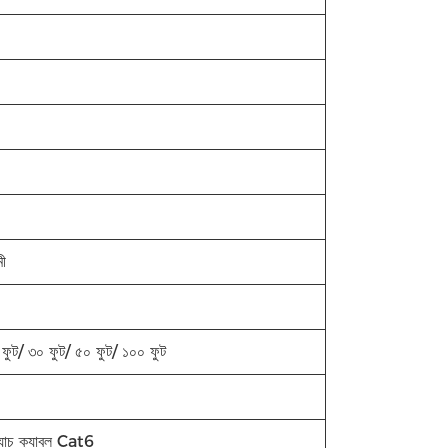
মী
 ফুট/ ৩০ ফুট/ ৫০ ফুট/ ১০০ ফুট
্যাচ ক্যাবল Cat6