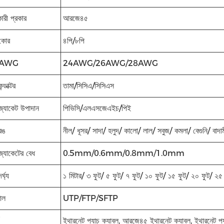
ারী প্রকার
আরজে৪৫
 কোর
৪পি/৮পি
ল AWG
24AWG/26AWG/28AWG
্ডাক্টর
তামা/সিসিএ/সিসিএস
জ্যাকেট উপাদান
পিভিসি/এলএসজেএইচ/পিই
রঙ
নীল/ ধূসর/ সাদা/ হলুদ/ কালো/ লাল/ সবুজ/ কমলা/ বেগুনি/ বাদা
জ্যাকেটের বেধ
0.5mm/0.6mm/0.8mm/1.0mm
্ঘ্য
১ মিটার/ ৩ ফুট/ ৫ ফুট/ ৭ ফুট/ ১০ ফুট/ ১৫ ফুট/ ২০ ফুট/ ২৫
াল
UTP/FTP/SFTP
ইথারনেট প্যাচ ক্যাবল, আরজে৪৫ ইথারনেট ক্যাবল, ইথারনেট প