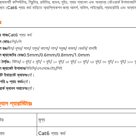
্যাবলটি কম্পিউটার, প্রিন্টার, রাউটার, মডেম, সুইচ, প্যাচ প্যানেল এবং অন্যান্য নেটওয়ার্ক উপাদানগ
ক্ত।Cat6 প্যাচ কর্ড বাড়িতে অ্যাপ্লিকেশন জন্য আদর্শ, অফিস, লাইব্রেরি, ল্যাবরেটরি এবং অন্যান্
ঃ
র নামঃ
Cat6 প্যাচ কর্ড
বল কোর:
৪পি/৮পি
ল রঙঃ
নীল/ ধূসর/ সাদা/ হলুদ/ কালো/ লাল/ সবুজ/ কমলা/ বেগুনি/ বাদামী
ল জ্যাকেটের বেধঃ
0.5mm/0.6mm/0.8mm/1.0mm
দৈর্ঘ্যঃ
১ মিটার/ ৩ ফুট/ ৫ ফুট/ ৭ ফুট/ ১০ ফুট/ ১৫ ফুট/ ২০ ফুট/ ২৫ ফুট/ ৩০ ফুট/ ৫০ ফুট/ ১০০ ফ
ল জ্যাকেট উপাদানঃ
পিভিসি/এলএসজেএইচ/পিই
িট ইথারনেট ক্যাবলঃ
হ্যাঁ।
াগরি ৬ প্যাচ কর্ডঃ
হ্যাঁ।
়ার্ক ক্যাবল সমাবেশঃ
হ্যাঁ।
যাল প্যারামিটারঃ
টার
মূল্য
নাম
Cat6 প্যাচ কর্ড