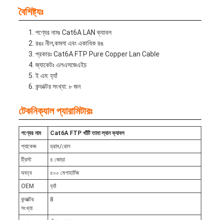
বৈশিষ্ট্যঃ
পণ্যের নামঃ Cat6A LAN ক্যাবল
রঙঃ নীল,
কমলা এবং একাধিক রঙ
প্রকারঃ Cat6A FTP Pure Copper Lan Cable
জ্যাকেটঃ এলএসজেএইচ
ই এম: হ্যাঁ
কন্ডাক্টর সংখ্যা: ৮ জন
টেকনিক্যাল প্যারামিটারঃ
পণ্যের নাম
Cat6A FTP খাঁটি তামা ল্যান ক্যাবল
প্যাকেজ
ড্রাম/রোল
ট্রিস্ট
৪ জোড়া
ঘনত্ব
৫০০ মেগাহার্টজ
OEM
হ্যাঁ
কন্ডাক্টর
8
সংখ্যা