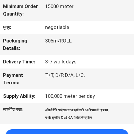
Minimum Order
15000 meter
ভ্রমণ
Quantity:
মূল্য:
negotiable
মান
Packaging
305m/ROLL
নিয়ন্ত্রণ
Details:
Delivery Time:
3-7 work days
যোগাযোগ
Payment
T/T, D/P, D/A, L/C,
করুন
Terms:
Supply Ability:
100,000 meter per day
খবর
লক্ষণীয় করা:
,
এইচডিপিই আইসোলেশন ক্যাটাগরি ৬এ ইথারনেট ক্যাবল
কপার কন্ডাক্টর Cat 6A ইথারনেট ক্যাবল
কেস