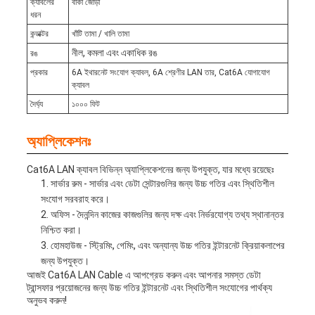
ক্যাবলের
বাঁকা জোড়া
ধরন
কন্ডাক্টর
খাঁটি তামা / খালি তামা
নীল, কমলা এবং একাধিক রঙ
রঙ
প্রকার
6A ইথারনেট সংযোগ ক্যাবল, 6A শ্রেণীর LAN তার, Cat6A যোগাযোগ
ক্যাবল
দৈর্ঘ্য
১০০০ ফিট
অ্যাপ্লিকেশনঃ
Cat6A LAN ক্যাবল বিভিন্ন অ্যাপ্লিকেশনের জন্য উপযুক্ত, যার মধ্যে রয়েছেঃ
সার্ভার রুম - সার্ভার এবং ডেটা সেন্টারগুলির জন্য উচ্চ গতির এবং স্থিতিশীল
সংযোগ সরবরাহ করে।
অফিস - দৈনন্দিন কাজের কাজগুলির জন্য দক্ষ এবং নির্ভরযোগ্য তথ্য স্থানান্তর
নিশ্চিত করা।
হোমহাউজ - স্ট্রিমিং, গেমিং, এবং অন্যান্য উচ্চ গতির ইন্টারনেট ক্রিয়াকলাপের
জন্য উপযুক্ত।
আজই Cat6A LAN Cable এ আপগ্রেড করুন এবং আপনার সমস্ত ডেটা
ট্রান্সফার প্রয়োজনের জন্য উচ্চ গতির ইন্টারনেট এবং স্থিতিশীল সংযোগের পার্থক্য
অনুভব করুন!