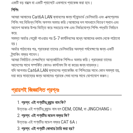
একটি বড় বাক্সে বা একটি প্যালেটে একসাথে প্যাকেজ করা হবে।
শিপিং
আমরা আমাদের Cat6A LAN ক্যাবলের জন্য স্ট্যান্ডার্ড ডেলিভারি এবং এক্সপ্রেসড
শিপিং সহ বিভিন্ন শিপিং অপশন অফার করি।আমাদের দল সাবধানে বিতরণ স্থান এবং
আদেশ আকার উপর ভিত্তি করে সবচেয়ে দক্ষ এবং নির্ভরযোগ্য শিপিং পদ্ধতি নির্বাচন
করে.
সমস্ত অর্ডার পেমেন্ট পাওয়ার পর 5-7 কার্যদিবসের মধ্যে আমাদের গুদাম থেকে পাঠানো
হয়।
অর্ডার পাঠানোর পর, গ্রাহকরা তাদের ডেলিভারির অবস্থা পর্যবেক্ষণের জন্য একটি
ট্র্যাকিং নম্বর পাবেন।
আমরা নির্বাচিত দেশগুলিতে আন্তর্জাতিক শিপিংও অফার করি। গ্রাহকরা তাদের
আদেশের সাথে সম্পর্কিত কোনও কাস্টমস ফি বা করের জন্য দায়বদ্ধ।
যদি আপনার Cat6A LAN ক্যাবলের প্যাকেজিং বা শিপিংয়ের সাথে কোন সমস্যা হয়,
দয়া করে সাহায্যের জন্য আমাদের গ্রাহক সেবা দলের সাথে যোগাযোগ করুন।
প্রায়শই জিজ্ঞাসিত প্রশ্নঃ
প্রশ্ন: এই পণ্যটির ব্র্যান্ড নাম কি?
উত্তরঃ এই পণ্যটির ব্র্যান্ড নাম হল OEM, ODM, বা JINGCHANG।
প্রশ্ন: এই পণ্যটির মডেল নম্বর কি?
উত্তরঃ এই পণ্যটির মডেল নম্বর CAT 6A।
প্রশ্ন: এই পণ্যটি কোথায় তৈরি করা হয়?