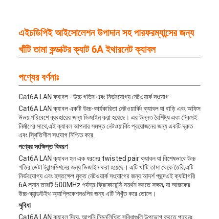
এইচডিপিই আইসোলেশন উপাদান সহ পারফরম্যান্সের জন্য
খাঁটি তামা কন্ডাক্টর ক্যাট 6A ইথারনেট ক্যাবল
পণ্যের বর্ণনাঃ
Cat6A LAN ক্যাবল - উচ্চ গতির এবং নির্ভরযোগ্য নেটওয়ার্ক সংযোগ
Cat6A LAN ক্যাবল একটি উচ্চ-কার্যকারিতা নেটওয়ার্কিং ক্যাবল যা বাড়ি এবং অফিস
উভয় পরিবেশে ব্যবহারের জন্য ডিজাইন করা হয়েছে। এর উন্নত বৈশিষ্ট্য এবং টেকসই
নির্মাণের সাথে,এই ক্যাবল আপনার সমস্ত নেটওয়ার্কিং প্রয়োজনের জন্য একটি দ্রুত
এবং স্থিতিশীল সংযোগ নিশ্চিত করে.
পণ্যের সংক্ষিপ্ত বিবরণ
Cat6A LAN ক্যাবল হল এক ধরনের twisted pair ক্যাবল যা বিশেষভাবে উচ্চ
গতির ডেটা ট্রান্সমিশনের জন্য ডিজাইন করা হয়েছে। এটি খাঁটি তামা থেকে তৈরি,এটি
নির্ভরযোগ্য এবং হস্তক্ষেপ মুক্ত নেটওয়ার্ক সংযোগের জন্য আদর্শ পছন্দএই ক্যাটাগরি
6A ল্যান তারটি 500MHz পর্যন্ত ফ্রিকোয়েন্সি সমর্থন করতে সক্ষম, যা আজকের
উচ্চ-ব্যান্ডউইথ অ্যাপ্লিকেশনগুলির জন্য এটি নিখুঁত করে তোলে।
সুবিধা
Cat6A LAN ক্যাবল দিয়ে, আপনি নিম্নলিখিত সুবিধাগুলি উপভোগ করতে পারেনঃ