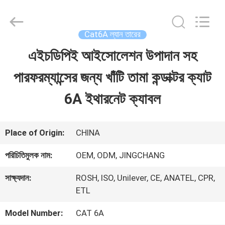
Guangdong
Jingchang
Cable
Industry
Cat6A ল্যান তারের
Co.,
Ltd. .
এইচডিপিই আইসোলেশন উপাদান সহ
বাড়ি
All
Rights
Reserved.
পারফরম্যান্সের জন্য খাঁটি তামা কন্ডাক্টর ক্যাট
পণ্য
6A ইথারনেট ক্যাবল
ভিডিও
Place of Origin:
CHINA
পরিচিতিমুলক নাম:
OEM, ODM, JINGCHANG
আমাদের
সাক্ষ্যদান:
ROSH, ISO, Unilever, CE, ANATEL, CPR,
সম্পর্কে
ETL
Model Number:
CAT 6A
কারখানা