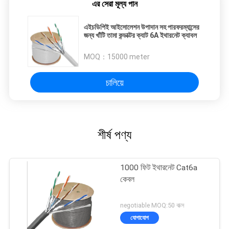
এর সেরা মূল্য পান
এইচডিপিই আইসোলেশন উপাদান সহ পারফরম্যান্সের
জন্য খাঁটি তামা কন্ডাক্টর ক্যাট 6A ইথারনেট ক্যাবল
MOQ：
15000 meter
চালিয়ে
শীর্ষ পণ্য
1000 ফিট ইথারনেট Cat6a
কেবল
negotiable MOQ:50 বাক্স
যোগাযোগ