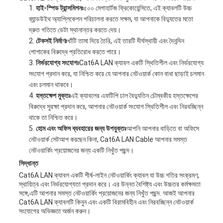
হাই-স্পিড ট্রান্সমিশনঃ
৫০০ মেগাহার্টজ ফ্রিকোয়েন্সিতে, এই ক্যাবলটি উচ্চ
ব্যান্ডউইথ অ্যাপ্লিকেশন পরিচালনা করতে সক্ষম, যা আপনাকে বিদ্যুতের মতো
দ্রুত গতিতে ডেটা স্থানান্তর করতে দেয়।
টেকসই নির্মাণঃ
খাঁটি তামা দিয়ে তৈরি, এই তারটি দীর্ঘস্থায়ী এবং দৈনন্দিন
পোশাকের বিরুদ্ধে প্রতিরোধ করতে পারে।
নির্ভরযোগ্য সংযোগঃ
Cat6A LAN ক্যাবল একটি স্থিতিশীল এবং নির্ভরযোগ্য
সংযোগ প্রদান করে, যা নিশ্চিত করে যে আপনার নেটওয়ার্ক কোন বাধা ছাড়াই চলমান
এবং চলমান থাকবে।
হস্তক্ষেপ মুক্তঃ
এই ক্যাবলের এফটিপি ঢাল বৈদ্যুতিন চৌম্বকীয় হস্তক্ষেপের
বিরুদ্ধে সুরক্ষা প্রদান করে, আপনার নেটওয়ার্ক সংযোগ স্থিতিশীল এবং নিরবচ্ছিন্ন
থাকে তা নিশ্চিত করে।
হোম এবং অফিস ব্যবহারের জন্য উপযুক্তঃ
আপনি আপনার বাড়িতে বা অফিসে
নেটওয়ার্ক সেটআপ করছেন কিনা, Cat6A LAN Cable আপনার সমস্ত
নেটওয়ার্কিং প্রয়োজনের জন্য একটি নিখুঁত পছন্দ।
সিদ্ধান্ত
Cat6A LAN ক্যাবল একটি শীর্ষ-লাইন নেটওয়ার্কিং ক্যাবল যা উচ্চ গতির সংক্রমণ,
স্থায়িত্ব এবং নির্ভরযোগ্যতা প্রদান করে। এর উন্নত বৈশিষ্ট্য এবং উচ্চতর কর্মক্ষমতা
সঙ্গে,এটি আপনার সমস্ত নেটওয়ার্কিং প্রয়োজনের জন্য নিখুঁত পছন্দ. আজই আপনার
Cat6A LAN ক্যাবলটি কিনুন এবং একটি বিরামবিহীন এবং নিরবচ্ছিন্ন নেটওয়ার্ক
সংযোগের অভিজ্ঞতা অর্জন করুন।