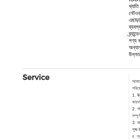
খ্যাত
নেটওয়
এছাড়
ব্যবস্
ব্র্যা
পণ্য 
অন্যান
উন্নত
Service
আমাদে
পরিষ
1. উত
কারখা
2. শ
সম্পূ
3. মা
সূক্ষ
৪. প