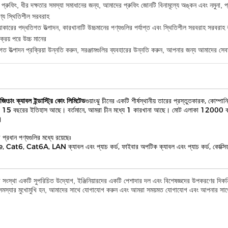
প্রুফিং, ধীর দক্ষতার সমস্যা সমাধানের জন্য, আমাদের প্রুফিং জোনটি বিনামূল্যে অঙ্কন এবং নমুনা, প
ণ্য স্থিতিশীল সরবরাহ
কারের পদ্ধতিগত উত্পাদন, কারখানাটি উচ্চমানের পণ্যগুলির পর্যাপ্ত এবং স্থিতিশীল সরবরাহ সরবরাহ
ক্রয় পরে উচ্চ মানের
গত উত্পাদন প্রক্রিয়া উন্নতি করুন, সরঞ্জামগুলির ব্যবহারের উন্নতি করুন, আপনার জন্য আমাদের সেবায
 জিংচাং ক্যাবল ইন্ডাস্ট্রি কোং লিমিটেড
গুয়াংঝু চীনের একটি শীর্ষস্থানীয় তারের প্রস্তুতকারক, কোম
াং 15 বছরের ইতিহাস আছে। বর্তমানে, আমরা চীন মধ্যে 1 কারখানা আছে। মোট এলাকা 12000 বর্গ মি
।
প্রধান পণ্যগুলির মধ্যে রয়েছেঃ
 Cat6, Cat6A, LAN ক্যাবল এবং প্যাচ কর্ড, ফাইবার অপটিক ক্যাবল এবং প্যাচ কর্ড, কোক্সিয়াল 
সংস্থা একটি সুপরিচিত উদ্যোগ, ইঞ্জিনিয়ারদের একটি পেশাদার দল এবং বিশেষজ্ঞদের উপকরণের দিকনির
মস্যার মুখোমুখি হন, আমাদের সাথে যোগাযোগ করুন এবং আমরা সময়মত যোগাযোগ এবং আপনার সাথে 