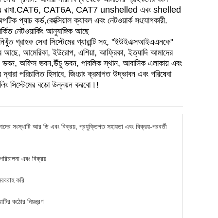
সম্পর্ক বজায় রাখা.CAT6, CAT6A, CAT7 unshelled এবং shelled
অপটিক প্যাচ কর্ড,কোক্সিয়াল ক্যাবল এবং নেটওয়ার্ক সংযোগকারী
.
কিত নেটওয়ার্কিং আনুষাঙ্গিক আছে
ং নিখুঁত গ্রাহক সেবা সিস্টেমের গ্যারান্টি সহ, "ইউইএক্সআইএএনকে"
ল বাজার আছে, আমেরিকা, ইউরোপ, এশিয়া, আফ্রিকা, ইত্যাদি আমাদের
ংক, ভবন, অফিস ভবন,উঁচু ভবন, পাবলিক স্থান, আবাসিক এলাকায় এবং
ের দ্বারা পরিচালিত হিসাবে, জিংচাং ক্রমাগত উদ্ভাবন এবং পরিষেবা
িং সিস্টেমের বড়ো উন্নয়ন করবো।!
ের সংস্থাটি আর ডি এবং বিক্রয়, প্রযুক্তিগত সহায়তা এবং বিক্রয়-পরবর্তী
 পরিচালনা এবং বিক্রয়
 সরবরাহ করি
়াটির কঠোর নিয়ন্ত্রণ