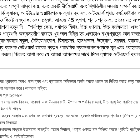
ি এবং সম্পূর্ণ আস্থা জয়, এবং একটি দীর্ঘমেয়াদী এবং স্থিতিশীল সমবায় 
ার্ক ক্যাবল, আউটডোর ওয়াটারপ্রুফ ল্যান ক্যাবল, নেটওয়ার্ক প্যাচ কর্ড,ফাইবার 
াও কিস্টোন জ্যাক, ফেস প্লেট, আরজে 45 প্লাগ, প্যাচ প্যানেল, তারের মত সম্পর্
থাপনা ইত্যাদি। "পর্যাপ্ত কোর, পর্যাপ্ত মিটার, উচ্চ গুণমান, উচ্চ কর্মক্ষমতা" এব
ন্ডের পণ্যগুলি অভ্যন্তরীণ বাজারে খুব ভাল বিক্রি হয়,এছাড়াও মধ্যপ্রাচ্যে ভা
ব্যাপকভাবে স্কুল, টেলিযোগাযোগ, বিমানবন্দর, হাসপাতাল, উদ্যোগ, সরকার, ব্যা
্য ব্যাপক নেটওয়ার্ক তারের প্রকল্প.প্রাথমিক ব্যবস্থাপনাপণ্যকে মূল এবং গ্রাহক
 করবে।জিংচাং আশা করে যে আমরা আপনাদের সাথে মিলে ব্যাপক নেটওয়ার্ক ক্যাবল
র গ্রাহকরা আরও ভাল ক্রয় এবং ব্যবহারের অভিজ্ঞতা অর্জন করতে পারেন তা নিশ্চিত করার জন্য আমাদ
েবা সরবরাহ করে।আমাদের শক্তি:
্স প্রস্তুতকারক
নার প্রত্যক্ষ বিক্রয়, গবেষণা এবং উন্নয়ন সেট, উত্পাদন ও প্রক্রিয়াকরণ, উচ্চ প্রযুক্তি প্রতিষ্ঠানের
ক্তিশালী শক্তি
র্ণ যন্ত্রের সরঞ্জাম এবং গুণমানের তদারকি ব্যবস্থা সহ আমরা ব্যবহারকারীদের জন্য প্রথম শ্রেণির পণ্য
নের নিশ্চয়তা
্ম উত্পাদনের মাধ্যমে উচ্চমানের সামগ্রীর কঠোর নির্বাচন, পণ্যের গুণগত মান নিশ্চিত করতে প্রতিটি প্রক্রিয
্রসেসিং ও কাস্টমাইজেশন