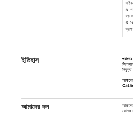
সঠিক 
5. প
বড় আ
6. বি
ক্রমা
ইতিহাস
গুয়াংডং
জিনচ্য
নিযুক্ত
আমাদের 
Cat5e,
আমাদের দল
আমাদের 
কোনও স