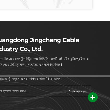
uangdong Jingchang Cable
dustry Co., Ltd.
াংডং জিংচাং কেবল ইন্ডাস্ট্রি কোং লিমিটেড একটি হাই-টেক এন্টারপ্রাইজ যা
পক নেটওয়ার্ক ক্যাবলিং সিস্টেমের উত্পাদনে নিবেদিত।
াড়াতাড়ি সম্ভব আমরা আপনার কাছে ফিরে আসব।
নিবন্ধন করুন