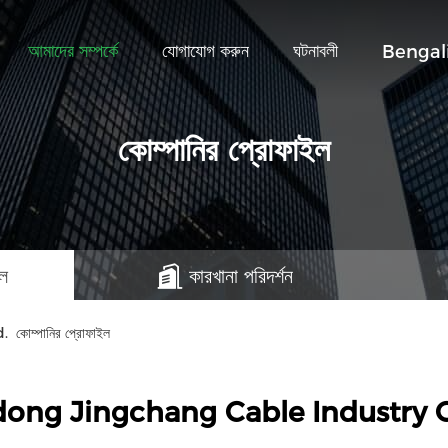
আমাদের সম্পর্কে
যোগাযোগ করুন
ঘটনাবলী
Bengal
কোম্পানির প্রোফাইল
ইল
কারখানা পরিদর্শন
োম্পানির প্রোফাইল
ong Jingchang Cable Industry Co