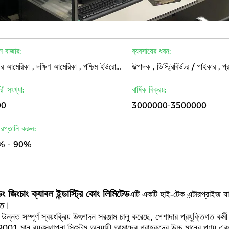
ন বাজার:
ব্যবসায়ের ধরন:
উত্তর আমেরিকা , দক্ষিণ আমেরিকা , পশ্চিম ইউরোপ , পূর্ব ইউরোপ , পূর্ব এশিয়া , দক্ষিণ - পূর্ব এশিয়া , মধ্যপ্রাচ্য , আফ্রিকা , বিশ্বব্যাপী
ারী সংখ্যা:
বার্ষিক বিক্রয়:
00
3000000-3500000
 রপ্তানি করুন:
% - 90%
ংডং জিংচাং ক্যাবল ইন্ডাস্ট্রি কোং লিমিটেড
এটি একটি হাই-টেক এন্টারপ্রাইজ যা
িত।
 উন্নত সম্পূর্ণ স্বয়ংক্রিয় উৎপাদন সরঞ্জাম চালু করেছে, পেশাদার প্রযুক্তিগত
01 মান ব্যবস্থাপনা সিস্টেম অনুযায়ী,আমাদের গ্রাহকদের উচ্চ মানের পণ্য এবং