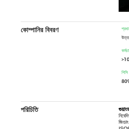
কোম্পানির বিবরণ
প্রধা
কর্মচ
>1
পিসি
80
পরিচিতি
গুয়া
নিবেদ
জিংচাং
ISO90