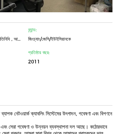
ব্র্যান্ড:
উত্পাদক , ডিস্ট্রিবিউটর / পাইকার , প্রতিনিধি , আমদানিকারক , রপ্তানিকারক , বানিজ্যিক প্রতিষ্ঠান , বিক্রেতা , অন্যান্য
জিংচ্যাং/জেসি/ইউইসিয়ানকে
প্রতিষ্ঠার বছর:
2011
 ব্যাপক নেটওয়ার্ক ক্যাবলিং সিস্টেমের উৎপাদন, গবেষণা এবং বিপণনে
 কর্মী এবং সেরা গবেষণা ও উন্নয়ন ব্যবস্থাপনা দল আছে। কঠোরভাবে
 সেবা প্রদান. আমরা সারা বিশ্ব থেকে আমাদের গ্রাহকদের ভাল