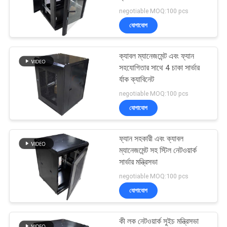
negotiable MOQ:100 pcs
গোপনীয়তা
যোগাযোগ
নীতি
57
ক্যাবল ম্যানেজমেন্ট এবং ফ্যান
ফাইবার অপটিক তারের
সহযোগিতার সাথে 4 চাকা সার্ভার
র্যাক ক্যাবিনেট
negotiable MOQ:100 pcs
যোগাযোগ
ফ্যান সহকারী এবং ক্যাবল
23
ম্যানেজমেন্ট সহ স্টিল নেটওয়ার্ক
সার্ভার মন্ত্রিসভা
CAT5E প্যাচ কর্ড
negotiable MOQ:100 pcs
যোগাযোগ
কী লক নেটওয়ার্ক সুইচ মন্ত্রিসভা