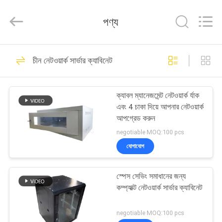
Jingchang
Cable
Industry
পণ্য
Co.,
Ltd. .
All
Rights
বাড়ি
Reserved.
95
চীন নেটওয়ার্ক সার্ভার ক্যাবিনেট
নেটওয়ার্ক ল্যান কেবল
পণ্য
ক্যাবল ম্যানেজমেন্ট নেটওয়ার্ক র্যাক
এবং 4 চাকা দিয়ে আপনার নেটওয়ার্ক
ভিডিও
আপগ্রেড করুন
negotiable MOQ:100 pcs
আমাদের
যোগাযোগ
38
সম্পর্কে
স্পেস সেভিং সমাধানের জন্য
Cat5e ল্যান তারের
কম্প্যাক্ট নেটওয়ার্ক সার্ভার ক্যাবিনেট
কারখানা
ভ্রমণ
negotiable MOQ:100 pcs