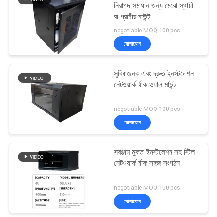
নিরাপদ সমাধান জন্য মেঝে স্থায়ী
বা প্রাচীর মাউন্ট
25
negotiable MOQ:100 pcs
যোগাযোগ
CAT6 প্যাচ কর্ড
সুবিধাজনক এবং দ্রুত ইনস্টলেশন
নেটওয়ার্ক র্যাক ওয়াল মাউন্ট
negotiable MOQ:100 pcs
যোগাযোগ
27
সরঞ্জাম মুক্ত ইনস্টলেশন সহ স্টিল
নেটওয়ার্ক কেবল সমাবেশ
নেটওয়ার্ক র্যাক সহজ সংগঠন
negotiable MOQ:100 pcs
যোগাযোগ