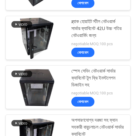
যোগাযোগ
মান
ব্ল্যাক হোয়াইট স্টীল নেটওয়ার্ক
নিয়ন্ত্রণ
35
সার্ভার ক্যাবিনেট 42U উচ্চ গতির
নেটওয়ার্কিং জন্য
Cat6 ল্যান তারের
যোগাযোগ
negotiable MOQ:100 pcs
যোগাযোগ
করুন
স্পেস সেভিং নেটওয়ার্ক সার্ভার
খবর
ক্যাবিনেট টুল ফ্রি ইনস্টলেশন
ডিজাইন সহ
40
negotiable MOQ:100 pcs
কেস
যোগাযোগ
নেটওয়ার্ক সার্ভার ক্যাবিনেট
সাইট
অপসারণযোগ্য দরজা সহ ফ্যান
ম্যাপ
সহকারী বায়ুচলাচল নেটওয়ার্ক সার্ভার
ক্যাবিনেট