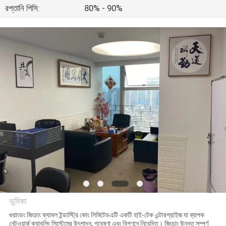
রপ্তানি পিসি:
80% - 90%
মান
নিয়ন্ত্রণ
যোগাযোগ
করুন
খবর
কেস
সাইট
ভূমিকা
ম্যাপ
গুয়াংডং জিংচাং ক্যাবল ইন্ডাস্ট্রি কোং লিমিটেডএটি একটি হাই-টেক এন্টারপ্রাইজ যা ব্যাপক
নেটওয়ার্ক ক্যাবলিং সিস্টেমের উৎপাদন, গবেষণা এবং বিপণনে নিবেদিত। জিংচাং উন্নত সম্পূর্ণ