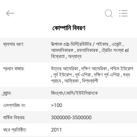
Jingchang
Cable
Industry
Co.,
Ltd. .
All
কোম্পানি বিবরণ
Rights
বাড়ি
Reserved.
ব্যবসার ধরণ:
উত্পাদক rib ডিস্ট্রিবিউটর / পাইকার , এজেন্ট ,
আমদানিকারক , রফতানিকারক , ট্রেডিং সংস্থা el
পণ্য
বিক্রেতা , অন্যান্য
প্রধান বাজার:
উত্তর আমেরিকা , দক্ষিণ আমেরিকা , পশ্চিম ইউরোপ
ভিডিও
, পূর্ব ইউরোপ , পূর্ব এশিয়া , দক্ষিণ পূর্ব এশিয়া , মধ্য
প্রাচ্য , আফ্রিকা , বিশ্বব্যাপী
আমাদের
ব্র্যান্ড:
জিংচ্যাং/জেসি/ইউইসিয়ানকে
সম্পর্কে
এমপ্লয়িজ নং:
>100
বার্ষিক বিক্রয়:
3000000-3500000
কারখানা
বছর প্রতিষ্ঠিত:
2011
ভ্রমণ