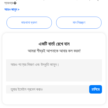
Guangdong Jingchang Cable
স্বয়ংক্র�
গোপনীয়তা
Industry Co., Ltd.
আরও জানুন >
নীতি
কারখানা ভ্রমণ
মান নিয়ন্ত্রণ
একটি বার্তা রেখে যান
আমরা শীঘ্রই আপনাকে আবার কল করব!