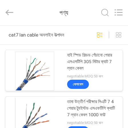
Jingchang
Cable
Industry
পণ্য
Co.,
Ltd. .
All
Rights
বাড়ি
Reserved.
cat7 lan cable অনলাইন উত্পাদন
পণ্য
হাই স্পিড শিল্ডড পেঁচানো পেয়ার
এসএসটিপি 305 মিটার ক্যাট 7
ভিডিও
ল্যান কেবল
negotiable MOQ:50 বাক্স
আমাদের
যোগাযোগ
সম্পর্কে
তামা উত্তীর্ণ পরীক্ষার সিএটি 7 4
পেয়ার ট্যুইস্টড এসএফটিপি ক্যাটি
কারখানা
7 ল্যান কেবল 1000 ফাট্ট
ভ্রমণ
negotiable MOQ:50 বাক্স