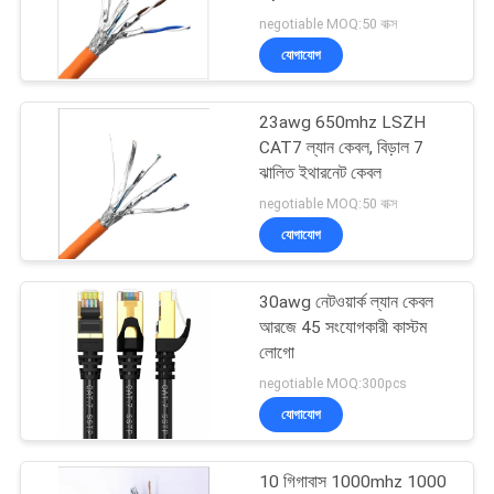
negotiable MOQ:50 বাক্স
গোপনীয়তা
যোগাযোগ
নীতি
23awg 650mhz LSZH
CAT7 ল্যান কেবল, বিড়াল 7
ঝালিত ইথারনেট কেবল
negotiable MOQ:50 বাক্স
যোগাযোগ
30awg নেটওয়ার্ক ল্যান কেবল
আরজে 45 সংযোগকারী কাস্টম
লোগো
negotiable MOQ:300pcs
যোগাযোগ
10 গিগাবাস 1000mhz 1000