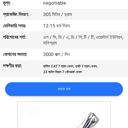
মূল্য:
negotiable
মান
প্যাকেজিং বিবরণ:
305 মিটার / ড্রাম
নিয়ন্ত্রণ
ডেলিভারি সময়:
12-15 কর্ম দিবস
পরিশোধের শর্ত:
এল / সি, ডি / এ, ডি / পি, টি / টি, ওয়েস্টার্ন ইউনিয়ন,
যোগাযোগ
মানিগ্রাম
করুন
যোগানের ক্ষমতা:
3000 বাক্স / দিন
লক্ষণীয় করা:
,
,
ঝালিত CAT7 ল্যান কেবল
ক্যাট 7 ল্যান কেবল
খবর
23 আউগ বিড়াল 7 নেটওয়ার্ক কেবল
কেস
ভালো দাম
সাইট
ম্যাপ