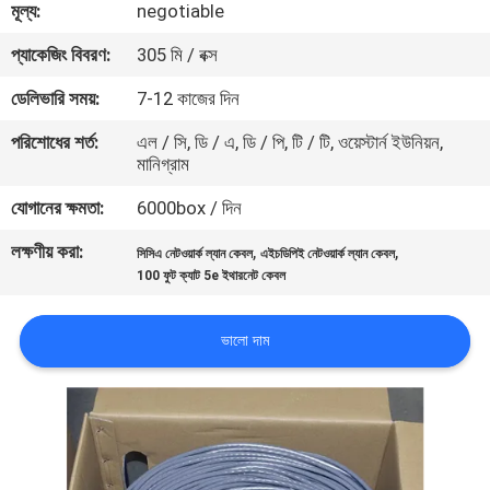
মূল্য:
negotiable
মান
প্যাকেজিং বিবরণ:
305 মি / বক্স
নিয়ন্ত্রণ
ডেলিভারি সময়:
7-12 কাজের দিন
পরিশোধের শর্ত:
এল / সি, ডি / এ, ডি / পি, টি / টি, ওয়েস্টার্ন ইউনিয়ন,
যোগাযোগ
মানিগ্রাম
করুন
যোগানের ক্ষমতা:
6000box / দিন
লক্ষণীয় করা:
,
,
সিসিএ নেটওয়ার্ক ল্যান কেবল
এইচডিপিই নেটওয়ার্ক ল্যান কেবল
খবর
100 ফুট ক্যাট 5e ইথারনেট কেবল
কেস
ভালো দাম
সাইট
ম্যাপ