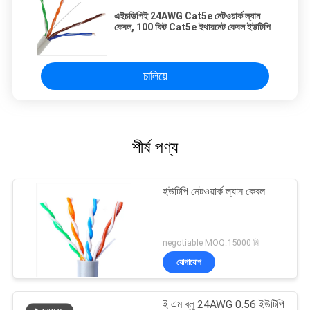
এইচডিপিই 24AWG Cat5e নেটওয়ার্ক ল্যান
কেবল, 100 ফিট Cat5e ইথারনেট কেবল ইউটিপি
চালিয়ে
শীর্ষ পণ্য
ইউটিপি নেটওয়ার্ক ল্যান কেবল
negotiable MOQ:15000 মি
যোগাযোগ
ই এম ব্লু 24AWG 0.56 ইউটিপি