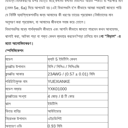
বিভিন্ন নির্দিষ্টকরণের উপর ভিত্তি করে;কখনও কখনও বিভাগটি আরও স্পষ্টতা বা পরীক্ষার মান
(যেমন 5e, 6a) দিয়ে আপডেট হয়।এই বিভাগগুলি হ'ল কীভাবে আমরা সহজেই জানতে পারি
যে নির্দিষ্ট অ্যাপ্লিকেশনটির জন্য আমাদের কী ধরণের তারের প্রয়োজন।নির্মাতাদের মান
অনুসরণ করা প্রয়োজন, যা আমাদের জীবনকে সহজ করে তোলে।
বিভাগগুলির মধ্যে পার্থক্যগুলি কীভাবে এবং আপনি কীভাবে জানতে পারবেন কখন আনহেলড,
ঝালাই করা, আটকা পড়া বা শক্ত কেবল ব্যবহার করবেন?পড়া চালিয়ে যান চ
বা "বিড়াল" -র
মতো আলোকিতকরণ।
স্পেসিফিকেশন
মডেল
ক্যাট 5 ইউটিপি কেবল
কন্ডাক্টর উপাদান
বিসি / সিসিএ / সিসিএজি
কন্ডাক্টর আকার
23AWG / (0.57 ± 0.01) মিমি
পরিচিতিমুলক নাম
YUEXIANKE
মডেল নম্বার
YXK01000
কন্ডাক্টরের সংখ্যা
4 জোড় / 8 টি কোর
ঝাল
ইউটিপি
ভিতর বাহির
আউটডোর
নিরোধক উপাদান
এইচডিপিই
অন্তরণ ওডি
0.93 মিমি