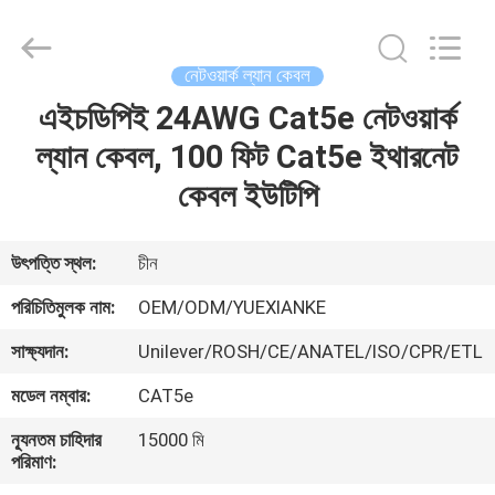
Jingchang
Cable
Industry
Co.,
Ltd. .
নেটওয়ার্ক ল্যান কেবল
All
Rights
এইচডিপিই 24AWG Cat5e নেটওয়ার্ক
বাড়ি
Reserved.
ল্যান কেবল, 100 ফিট Cat5e ইথারনেট
পণ্য
কেবল ইউটিপি
ভিডিও
উৎপত্তি স্থল:
চীন
পরিচিতিমুলক নাম:
OEM/ODM/YUEXIANKE
আমাদের
সাক্ষ্যদান:
Unilever/ROSH/CE/ANATEL/ISO/CPR/ETL
সম্পর্কে
মডেল নম্বার:
CAT5e
কারখানা
ন্যূনতম চাহিদার
15000 মি
পরিমাণ:
ভ্রমণ