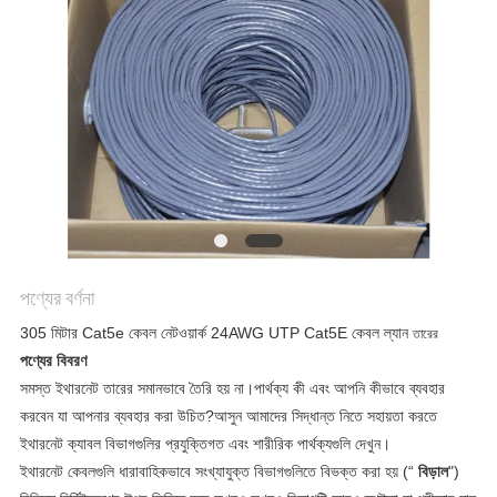
গোপনীয়তা
নীতি
পণ্যের বর্ণনা
305 মিটার Cat5e কেবল নেটওয়ার্ক 24AWG UTP Cat5E কেবল ল্যান
তারের
পণ্যের বিবরণ
সমস্ত ইথারনেট তারের সমানভাবে তৈরি হয় না।পার্থক্য কী এবং আপনি কীভাবে ব্যবহার
করবেন যা আপনার ব্যবহার করা উচিত?আসুন আমাদের সিদ্ধান্ত নিতে সহায়তা করতে
ইথারনেট ক্যাবল বিভাগগুলির প্রযুক্তিগত এবং শারীরিক পার্থক্যগুলি দেখুন।
ইথারনেট কেবলগুলি ধারাবাহিকভাবে সংখ্যাযুক্ত বিভাগগুলিতে বিভক্ত করা হয় (“
বিড়াল
")