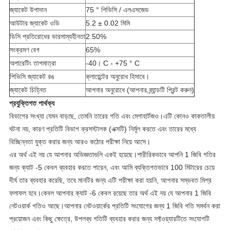
জ্যাকেট উপাদান
75 ° পিভিসি / এলএসজেড
আউটার জ্যাকেট ওডি
5.2 ± 0.02 মিমি
ডিসি প্রতিরোধের ভারসাম্যহীনতা
2.50%
সংক্রমণ বেগ
65%
অপারেটিং তাপমাত্রা
-40। C - +75 ° C
পিভিসি জ্যাকেট রঙ
ক্লায়েন্টের অনুরোধ হিসাবে।
জ্যাকেট চিহ্নিত
আপনার অনুরোধে (আপনার ব্র্যান্ডটি প্রিন্ট করুন)
প্রযুক্তিগত পার্থক্য
বিভাগের সংখ্যা যেমন বাড়ছে, তেমনি তারের গতি এবং মেগাহার্টজও।এটি কোনও কাকতালীয়
ঘটনা নয়, কারণ প্রতিটি বিভাগ ক্রসস্টালক (এক্সটি) নির্মূল করতে এবং তারের মধ্যে
বিচ্ছিন্নতা যুক্ত করার জন্য আরও কঠোর পরীক্ষা নিয়ে আসে।
এর অর্থ এই নয় যে আপনার অভিজ্ঞতাগুলি একই হয়েছে।শারীরিকভাবে আপনি 1 জিবি গতির
জন্য ক্যাট -5 কেবল ব্যবহার করতে পারেন, এবং আমি ব্যক্তিগতভাবে 100 মিটারের চেয়ে
দীর্ঘ তার ব্যবহার করেছি, তবে মানটির জন্য এটি পরীক্ষা করা হয়নি, আপনার সম্ভবত মিশ্র
ফলাফল হবে।কেবল আপনার ক্যাট -6 কেবল রয়েছে তার অর্থ এই নয় যে আপনার 1 জিবি
নেটওয়ার্ক গতিও আছে।আপনার নেটওয়ার্কের প্রতিটি সংযোগের জন্য 1 জিবি গতি সমর্থন করা
প্রয়োজন এবং কিছু ক্ষেত্রে, উপলব্ধ গতিটি ব্যবহার করার জন্য সফ্টওয়্যারটিতে সংযোগটি