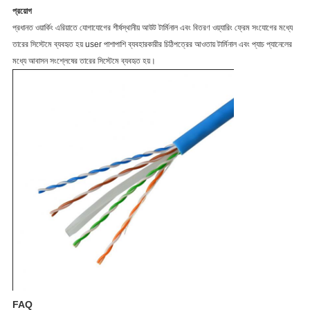
প্রয়োগ
প্রধানত ওয়ার্কিং এরিয়াতে যোগাযোগের শীর্ষস্থানীয় আউট টার্মিনাল এবং বিতরণ ওয়্যারিং ফ্রেম সংযোগের মধ্যে
তারের সিস্টেমে ব্যবহৃত হয় user পাশাপাশি ব্যবহারকারীর চিঠিপত্রের আওতায় টার্মিনাল এবং প্যাচ প্যানেলের
মধ্যে আবাসন সংশ্লেষের তারের সিস্টেমে ব্যবহৃত হয়।
FAQ