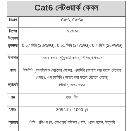
Cat6 নেটওয়ার্ক কেবল
বিভাগ
Cat6, Cat6e
বিশেষ
4 জোড়া
উল্লেখ
কন্ডাক্টর
0.57 মিমি (23AWG), 0.51 মিমি (24AWG), 0.4 মিমি (26AWG)
উপাদান
বেয়ার কপার, স্ট্যান্ডার্ড কপার, সিসিএ, সিসিএস
ঝাল
ইউটিপি (আনসিল্ডেড মোচড়ের জোড়া), এফটিপি (ঝালাই করা ফয়েল পেঁচানো
পেয়ার), এসএফটিপি (ঝালাই করা ফয়েল পেঁচানো পেয়ার)
জ্যাকেট
পিভিসি
, এলএসজেড
রঙ
ধূসর,
নীল
মিটার
305 মিটার, 1000 ফুট
প্রয়োগ
পিসি, এডিএসএল, নেটওয়ার্ক মডিউল প্লেট, ওয়াল সকেট, ইত্যাদি