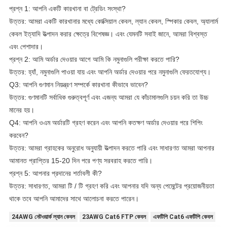
প্রশ্ন 1: আপনি একটি কারখানা বা ট্রেডিং সংস্থা?
উত্তর: আমরা একটি কারখানার মধ্যে কোক্সিয়াল কেবল, ল্যান কেবল, স্পিকার কেবল, অ্যালার্ম
কেবল ইত্যাদি উত্পাদন করার ক্ষেত্রে বিশেষজ্ঞ। এবং যেমনটি সবাই জানে, আমরা বিশ্বস্ত
এবং পেশাদার।
প্রশ্ন 2: আমি অর্ডার দেওয়ার আগে আমি কি নমুনাগুলি পরীক্ষা করতে পারি?
উত্তর: হ্যাঁ, নমুনাগুলি পাওয়া যায় এবং আপনি অর্ডার দেওয়ার পরে নমুনাগুলি ফেরতযোগ্য।
Q3: আপনি গুণমান নিয়ন্ত্রণ সম্পর্কে কারখানা কীভাবে ভাবেন?
উত্তর: গুণমানটি সর্বাধিক গুরুত্বপূর্ণ এবং এজন্য আমরা যে কাঁচামালগুলি চয়ন করি তা উচ্চ
মানের হয়।
Q4: আপনি ওএম অর্ডারটি গ্রহণ করেন এবং আপনি কতক্ষণ অর্ডার দেওয়ার পরে শিপিং
করবেন?
উত্তর: আমরা গ্রাহকের অনুরোধ অনুযায়ী উত্পাদন করতে পারি এবং সাধারণত আমরা আপনার
আমানত প্রাপ্তির 15-20 দিন পরে পণ্য সরবরাহ করতে পারি।
প্রশ্ন 5: আপনার প্রদানের শর্তাবলী কী?
উত্তর: সাধারণত, আমরা টি / টি গ্রহণ করি এবং আপনার যদি অন্য পেমেন্টের প্রয়োজনীয়তা
থাকে তবে আপনি আমাদের সাথে আলোচনা করতে পারেন।
24AWG নেটওয়ার্ক ল্যান কেবল
23AWG Cat6 FTP কেবল
এফটিপি Cat6 এফটিপি কেবল