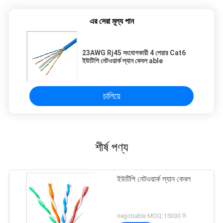
এর সেরা মূল্য পান
23AWG Rj45 সংযোগকারী 4 পেয়ার Cat6
ইউটিপি নেটওয়ার্ক ল্যান কেবল able
চালিয়ে
শীর্ষ পণ্য
ইউটিপি নেটওয়ার্ক ল্যান কেবল
negotiable MOQ:15000 মি