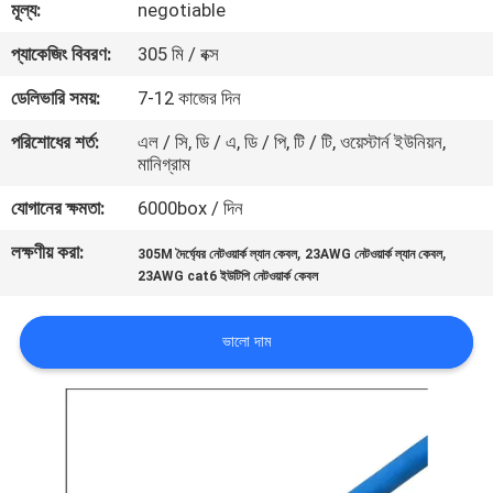
মূল্য:
negotiable
মান
প্যাকেজিং বিবরণ:
305 মি / বক্স
নিয়ন্ত্রণ
ডেলিভারি সময়:
7-12 কাজের দিন
পরিশোধের শর্ত:
এল / সি, ডি / এ, ডি / পি, টি / টি, ওয়েস্টার্ন ইউনিয়ন,
যোগাযোগ
মানিগ্রাম
করুন
যোগানের ক্ষমতা:
6000box / দিন
লক্ষণীয় করা:
,
,
305M দৈর্ঘ্যের নেটওয়ার্ক ল্যান কেবল
23AWG নেটওয়ার্ক ল্যান কেবল
খবর
23AWG cat6 ইউটিপি নেটওয়ার্ক কেবল
কেস
ভালো দাম
সাইট
ম্যাপ