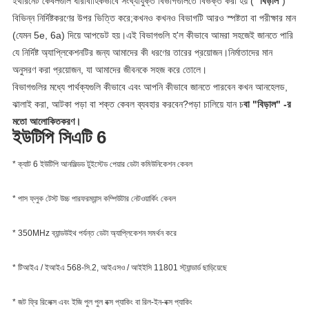
ইথারনেট কেবলগুলি ধারাবাহিকভাবে সংখ্যাযুক্ত বিভাগগুলিতে বিভক্ত করা হয় (“
বিড়াল
")
বিভিন্ন নির্দিষ্টকরণের উপর ভিত্তি করে;কখনও কখনও বিভাগটি আরও স্পষ্টতা বা পরীক্ষার মান
(যেমন 5e, 6a) দিয়ে আপডেট হয়।এই বিভাগগুলি হ'ল কীভাবে আমরা সহজেই জানতে পারি
যে নির্দিষ্ট অ্যাপ্লিকেশনটির জন্য আমাদের কী ধরণের তারের প্রয়োজন।নির্মাতাদের মান
অনুসরণ করা প্রয়োজন, যা আমাদের জীবনকে সহজ করে তোলে।
বিভাগগুলির মধ্যে পার্থক্যগুলি কীভাবে এবং আপনি কীভাবে জানতে পারবেন কখন আনহেলড,
ঝালাই করা, আটকা পড়া বা শক্ত কেবল ব্যবহার করবেন?পড়া চালিয়ে যান চ
বা "বিড়াল" -র
মতো আলোকিতকরণ।
ইউটিপি সিএটি 6
* ক্যাট 6 ইউটিপি আনসিল্ডড টুইস্টেড পেয়ার ডেটা কমিউনিকেশন কেবল
* পাস ফ্লুক টেস্ট উচ্চ পারফরম্যান্স কম্পিউটার নেটওয়ার্কিং কেবল
* 350MHz ব্যান্ডউইথ পর্যন্ত ডেটা অ্যাপ্লিকেশন সমর্থন করে
* টিআইএ / ইআইএ 568-সি.2, আইএসও / আইইসি 11801 স্ট্যান্ডার্ড ছাড়িয়েছে
* জট ফ্রি রিলেক্স এবং ইজি পুল পুল বক্স প্যাকিং বা রিল-ইন-বক্স প্যাকিং