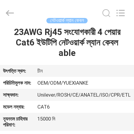
Jingchang
Cable
Industry
Co.,
Ltd. .
নেটওয়ার্ক ল্যান কেবল
All
Rights
23AWG Rj45 সংযোগকারী 4 পেয়ার
বাড়ি
Reserved.
Cat6 ইউটিপি নেটওয়ার্ক ল্যান কেবল
পণ্য
able
ভিডিও
উৎপত্তি স্থল:
চীন
পরিচিতিমুলক নাম:
OEM/ODM/YUEXIANKE
আমাদের
সাক্ষ্যদান:
Unilever/ROSH/CE/ANATEL/ISO/CPR/ETL
সম্পর্কে
মডেল নম্বার:
CAT6
কারখানা
ন্যূনতম চাহিদার
15000 মি
পরিমাণ:
ভ্রমণ