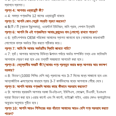
স্থাপনে স্বাগত।
প্রশ্ন 4: আপনার ওয়্যারেন্টি কী?
এ 4: সমস্ত পণ্যগুলির 12 মাসের ওয়্যারেন্টি থাকবে
প্রশ্ন 5: আপনি কোন পেমেন্ট পদ্ধতি গ্রহণ করবেন?
এ 5:
টি / টি (ব্যাংক ট্রান্সফার), ওয়েস্টার্ন ইউনিয়ন, মানি গ্রাম, পেপাল ইত্যাদি
প্রশ্ন 6: আপনি কি এই পণ্যগুলিতে আমার ব্র্যান্ডের নাম (লোগো) রাখতে পারেন?
এ 6: হ্যাঁ!পেশাদার OEM পরিষেবা আমাদের স্বাগত জানানো হবে।আমাদের কারখানাটি
লোগোকে বাল্ক অর্ডারে ফ্রি করতে স্বীকার করে।
প্রশ্ন 7: আমি কি আমার অর্ডারটির স্থিতি জানতে পারি?
এ 7: হ্যাঁ। আপনার আদেশের বিভিন্ন উত্পাদন পর্যায়ে অর্ডার সম্পর্কিত তথ্য এবং ফটোগুলি
আপনাকে প্রেরণ করা হবে এবং তথ্যটি সময়মতো আপডেট করা হবে।
প্রশ্ন 8: নেতৃস্থানীয় সময়টি কী?(আমার পণ্য প্রস্তুত করার জন্য আপনার আর কতক্ষণ
দরকার?
এ 8: বিতরণ (1000 পিসির বেশি নয়) প্রদানের পরে 3-7 দিনের মধ্যে সাজানো হবে এবং
আন্তর্জাতিক এক্সপ্রেসের মাধ্যমে প্রায় 3-7 কার্যদিবসের মধ্যে আপনাকে পৌঁছে দেবে।
প্রশ্ন 9: আপনি আমার পণ্যগুলি আমার কাছে কীভাবে সরবরাহ করবেন?
এ 9: আপনার ক্রয়গুলি আপনার দরজা ডিএইচএল, ইউপিএস, ফেডেক্স, টিএনটি, ইএমএস
দ্বারা বিতরণ করা হবে।এয়ার কার্গো এবং সি কার্গো, ডাইরেক্ট লাইন, এয়ার মেলও ক্লায়েন্টদের
অনুরোধ অনুসারে গৃহীত হবে।
প্রশ্ন 10: আপনি আরও শিপিংয়ের খরচ বাঁচাতে আমাদের আরও বেশি পণ্য সরবরাহ করতে
পারেন?