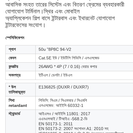
আবাসিক সংহত তারের সিস্টেম এবং বিতরণ ফ্রেমের ব্যবহারকারী 
যোগাযোগ টার্মিনাল।স্থির এবং মোবাইল
অ্যাপ্লিকেশন শিল্প বাসে ইন্টারবাস এবং ইথারনেট যোগাযোগ 
ইন্টারফেসের সংযোগ।
স্পেসিফিকেশন
প্লাগ
50u "8P8C 94-V2
কেবল
Cat.5E ইউ / ইউটিপি পিভিসি / এলএসজেড
কন্ডাক্টর
26AWG * 4P (7 / 0.16) বেয়ার কপার
সনদপত্র
ইটিএল / ডেলটা / ইউএল
* উল
E136825 (DUXR / DUXR7)
তালিকাভুক্ত
শিখা
পিভিসি: সিএম / সিএমআর / সিএমপি
retardant
এলএসজেড: আইইসি 60332-1
স্ট্যান্ডার্ড
আইএসও / আইইসি 11801: 2017
এএনএসআই / টিআইএ -568.2-ডি
EN 50173-1: 2011
EN 50173-2: 2007 সংশোধন A1: 2010 সহ