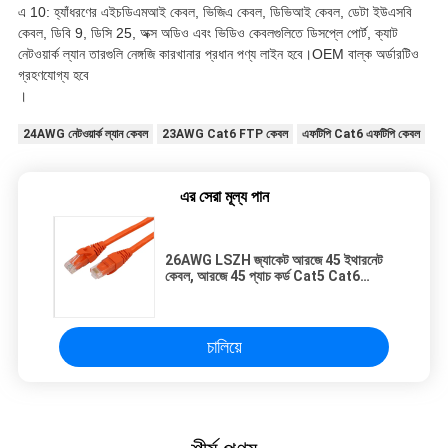
এ 10: হ্যাঁধরণের এইচডিএমআই কেবল, ভিজিএ কেবল, ডিভিআই কেবল, ডেটা ইউএসবি
কেবল, ডিবি 9, ডিসি 25, অক্স অডিও এবং ভিডিও কেবলগুলিতে ডিসপ্লে পোর্ট, ক্যাট
নেটওয়ার্ক ল্যান তারগুলি নেঙ্গজি কারখানার প্রধান পণ্য লাইন হবে।OEM বাল্ক অর্ডারটিও
গ্রহণযোগ্য হবে
।
24AWG নেটওয়ার্ক ল্যান কেবল
23AWG Cat6 FTP কেবল
এফটিপি Cat6 এফটিপি কেবল
এর সেরা মূল্য পান
26AWG LSZH জ্যাকেট আরজে 45 ইথারনেট
কেবল, আরজে 45 প্যাচ কর্ড Cat5 Cat6
Cat5E
চালিয়ে