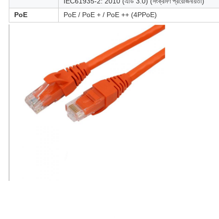
IEC61935-2: 2010 (এডি 3.0) (সংক্রমণ প্রয়োজনীয়তা)
PoE
PoE / PoE + / PoE ++ (4PPoE)