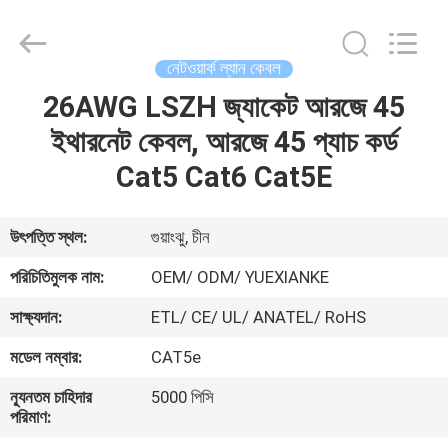
Jingchang
Cable
Industry
Co.,
Ltd. .
নেটওয়ার্ক ল্যান কেবল
All
Rights
26AWG LSZH জ্যাকেট আরজে 45
বাড়ি
Reserved.
ইথারনেট কেবল, আরজে 45 প্যাচ কর্ড
পণ্য
Cat5 Cat6 Cat5E
ভিডিও
উৎপত্তি স্থল:
গুয়াংঝু, চীন
পরিচিতিমুলক নাম:
OEM/ ODM/ YUEXIANKE
আমাদের
সাক্ষ্যদান:
ETL/ CE/ UL/ ANATEL/ RoHS
সম্পর্কে
মডেল নম্বার:
CAT5e
কারখানা
ন্যূনতম চাহিদার
5000 পিসি
পরিমাণ:
ভ্রমণ