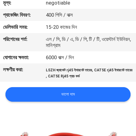
মূল্য:
negotiable
মান
প্যাকেজিং বিবরণ:
400 পিসি / বাক্স
নিয়ন্ত্রণ
ডেলিভারি সময়:
15-20 কাজের দিন
পরিশোধের শর্ত:
এল / সি, ডি / এ, ডি / পি, টি / টি, ওয়েস্টার্ন ইউনিয়ন,
যোগাযোগ
মানিগ্রাম
করুন
যোগানের ক্ষমতা:
6000 বাক্স / দিন
লক্ষণীয় করা:
,
LSZH জ্যাকেট rj45 ইথারনেট তারের
CAT5E rj45 ইথারনেট তারের
খবর
,
CAT5E Rj45 প্যাচ কর্ড
কেস
ভালো দাম
সাইট
ম্যাপ