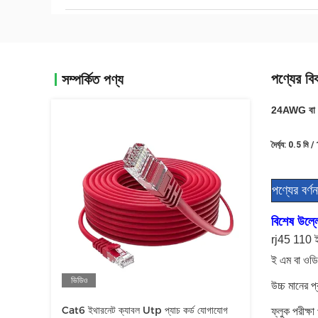
পণ্যের বি
সম্পর্কিত পণ্য
24AWG বা 23
দৈর্ঘ্য: 0.5 ম
পণ্যের বর্ণন
বিশেষ উল্ল
rj45 110 ই
ই এম বা ওডি
ভিডিও
উচ্চ মানের প
Cat6 ইথারনেট ক্যাবল Utp প্যাচ কর্ড যোগাযোগ
ফ্লুক পরীক্ষা