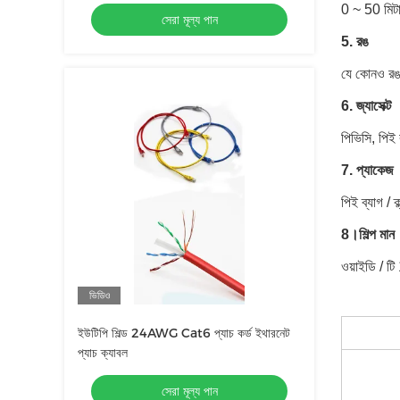
10m 20m 30m 40m 50m
0 ~ 50 মিট
সেরা মূল্য পান
5. রঙ
যে কোনও র
6. জ্যাসেক্ট
পিভিসি, পি
7. প্যাকেজ
পিই ব্যাগ /
8।
শিল্প মান
ওয়াইডি /
ভিডিও
ইউটিপি শিল্ড 24AWG Cat6 প্যাচ কর্ড ইথারনেট
প্যাচ ক্যাবল
সেরা মূল্য পান