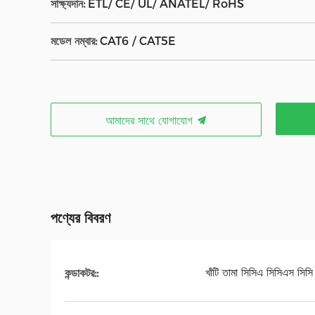
সাক্ষ্যদান:
ETL/ CE/ UL/ ANATEL/ RoHS
মডেল নম্বার:
CAT6 / CAT5E
আমাদের সাথে যোগাযোগ
পণ্যের বিবরণ
খাঁটি তামা সিসিএ সিসিএস সিসি
কন্ডাকটর::