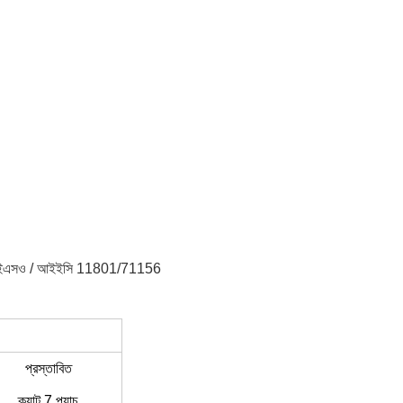
) আইএসও / আইইসি 11801/71156
প্রস্তাবিত
ক্যাট 7 প্যাচ