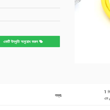
একটি উদ্ধৃতি অনুরোধ করুন
1 ম
লম্বা:
এম 