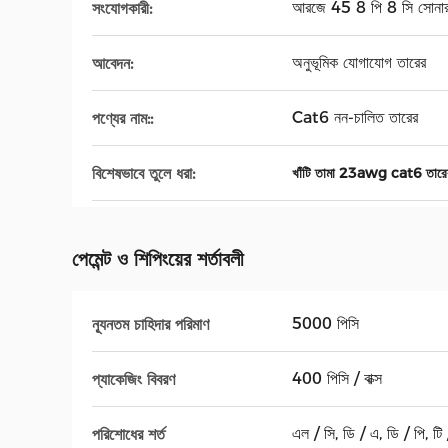
আরজে 45 8 পি 8 সি সোনার ধা
সংযোগকারী:
অনুভূমিক যোগাযোগ তারের
আবেদন:
Cat6 নন-চালিত তারের
পণ্যের নাম::
বিশেষভাবে তুলে ধরা:
খাঁটি তামা 23awg cat6 তারে
পেমেন্ট ও শিপিংয়ের শর্তাবলী
5000 পিসি
ন্যূনতম চাহিদার পরিমাণ
400 পিসি / বাক্স
প্যাকেজিং বিবরণ
এল / সি, ডি / এ, ডি / পি, টি / 
পরিশোধের শর্ত