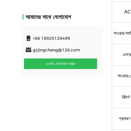
A
আমাদের সাথে যোগাযোগ
পাওয়ার-সমষ
+86 18925126499
gzjingchang@126.com
এলফে
এখনই যোগাযোগ করুন
পাওয়ার
রিটার্ন
প্রসারণ 