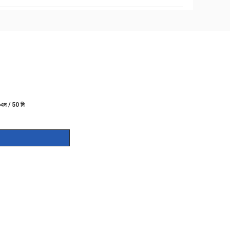
 এম / 50 মি