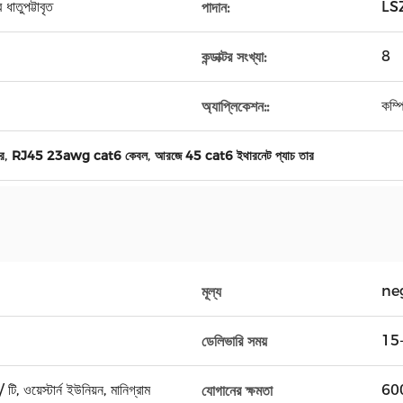
তুপট্টাবৃত
LSZ
পাদান:
8
কন্ডাক্টর সংখ্যা:
কম্প
অ্যাপ্লিকেশন::
,
,
র
RJ45 23awg cat6 কেবল
আরজে 45 cat6 ইথারনেট প্যাচ তার
ne
মূল্য
15-
ডেলিভারি সময়
টি, ওয়েস্টার্ন ইউনিয়ন, মানিগ্রাম
6000
যোগানের ক্ষমতা