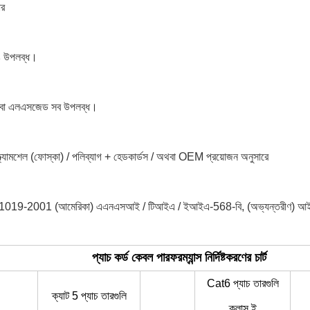
ার
ঙ উপলব্ধ।
ই বা এলএসজেড সব উপলব্ধ।
 ক্ল্যামশেল (ফোস্কা) / পলিব্যাগ + হেডকার্ডস / অথবা OEM প্রয়োজন অনুসারে
 টি 1019-2001 (আমেরিকা) এএনএসআই / টিআইএ / ইআইএ-568-বি, (অভ্যন্তরীণ
প্যাচ কর্ড কেবল পারফরম্যান্স নির্দিষ্টকরণের চার্ট
Cat6 প্যাচ তারগুলি
ক্যাট 5 প্যাচ তারগুলি
ক্লাস ই