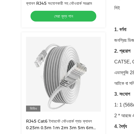
ক্যাবল RJ45 সংযোগকারী সহ নেটওয়ার্ক সরঞ্জাম
সিই
সেরা মূল্য পান
1. বর্ণনা
জনপ্রিয় ড
2. প্রয়োগ
CAT5E, 
এডাব্লুজি 2
আটকে বা সল
3. সংযোগ
1: 1 (568A
ভিডিও
2 * আরজে 45
RJ45 Cat6 ইথারনেট নেটওয়ার্ক প্যাচ ক্যাবল
4. দৈর্ঘ্য
0.25m 0.5m 1m 2m 3m 5m 6m