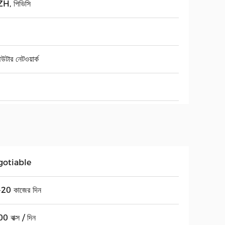
H, পিভিসি
িউটার নেটওয়ার্ক
gotiable
20 কাজের দিন
 বাক্স / দিন