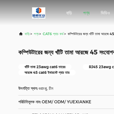
বাড়ি
পণ্য
ভিডিও
বাড়ি
>
পণ্য
>
CAT6 প্যাচ কর্ড
>
কম্পিউটারের জন্য খাঁটি তামা আরজ
কম্পিউটারের জন্য খাঁটি তামা আরজে 45 স
খাঁটি তামা 23awg cat6 তারের
RJ45 23awg ca
আরজে 45 cat6 ইথারনেট প্যাচ তার
উৎপত্তি স্থল:
গুয়াংঝু, চীন
পরিচিতিমুলক নাম:
OEM/ ODM/ YUEXIANKE