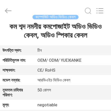
Jingchang
Cable
Industry
Co.,
Ltd. .
কম্পোজিট অডিও ভিডিও কেবল
All
Rights
কম শব্দ নমনীয় কমপোজাইট অডিও ভিডিও
বাড়ি
Reserved.
কেবল, অডিও স্পিকার কেবল
পণ্য
উৎপত্তি স্থল:
চীন
ভিডিও
পরিচিতিমুলক নাম:
OEM/ ODM/ YUEXIANKE
সাক্ষ্যদান:
CE/ RoHS
আমাদের
মডেল নম্বার:
আরভিএইচ ভিডিও কেবল
সম্পর্কে
ন্যূনতম চাহিদার
50 রোলস
পরিমাণ:
কারখানা
মূল্য:
negotiable
ভ্রমণ