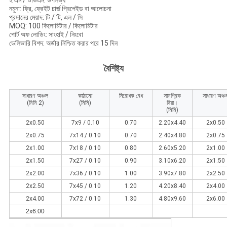
ই এম / ওডিএম: উপলভ্য
নমুনা: ফ্রি, ফ্রেইট চার্জ প্রিপেইড বা আলোচনা
প্রদানের মেয়াদ: টি / টি, এল / সি
MOQ: 100 কিলোমিটার / কিলোমিটার
পোর্ট অফ লোডিং: সাংহাই / নিংবো
ডেলিভারি বিশদ: অর্ডার নিশ্চিত করার পরে 15 দিন
বৈশিষ্ট্য
সাধারণ অঞ্চল
কাঠামো
নিরোধক বেধ
সামগ্রিক
সাধারণ অঞ্চ
(মিমি 2)
(মিমি)
দিয়া।
(মিমি)
2x0.50
7x9 / 0.10
0.70
2.20x4.40
2x0.50
2x0.75
7x14 / 0.10
0.70
2.40x4.80
2x0.75
2x1.00
7x18 / 0.10
0.80
2.60x5.20
2x1.00
2x1.50
7x27 / 0.10
0.90
3.10x6.20
2x1.50
2x2.00
7x36 / 0.10
1.00
3.90x7.80
2x2.50
2x2.50
7x45 / 0.10
1.20
4.20x8.40
2x4.00
2x4.00
7x72 / 0.10
1.30
4.80x9.60
2x6.00
2x6.00