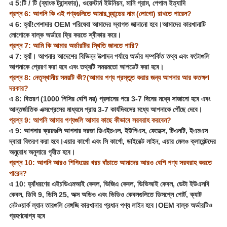
এ 5:
টি / টি (ব্যাংক ট্রান্সফার), ওয়েস্টার্ন ইউনিয়ন, মানি গ্রাম, পেপাল ইত্যাদি
প্রশ্ন 6: আপনি কি এই পণ্যগুলিতে আমার ব্র্যান্ডের নাম (লোগো) রাখতে পারেন?
এ 6: হ্যাঁ!পেশাদার OEM পরিষেবা আমাদের স্বাগত জানানো হবে।আমাদের কারখানাটি
লোগোকে বাল্ক অর্ডারে ফ্রি করতে স্বীকার করে।
প্রশ্ন 7: আমি কি আমার অর্ডারটির স্থিতি জানতে পারি?
এ 7: হ্যাঁ। আপনার আদেশের বিভিন্ন উত্পাদন পর্যায়ে অর্ডার সম্পর্কিত তথ্য এবং ফটোগুলি
আপনাকে প্রেরণ করা হবে এবং তথ্যটি সময়মতো আপডেট করা হবে।
প্রশ্ন 8: নেতৃস্থানীয় সময়টি কী?(আমার পণ্য প্রস্তুত করার জন্য আপনার আর কতক্ষণ
দরকার?
এ 8: বিতরণ (1000 পিসির বেশি নয়) প্রদানের পরে 3-7 দিনের মধ্যে সাজানো হবে এবং
আন্তর্জাতিক এক্সপ্রেসের মাধ্যমে প্রায় 3-7 কার্যদিবসের মধ্যে আপনাকে পৌঁছে দেবে।
প্রশ্ন 9: আপনি আমার পণ্যগুলি আমার কাছে কীভাবে সরবরাহ করবেন?
এ 9: আপনার ক্রয়গুলি আপনার দরজা ডিএইচএল, ইউপিএস, ফেডেক্স, টিএনটি, ইএমএস
দ্বারা বিতরণ করা হবে।এয়ার কার্গো এবং সি কার্গো, ডাইরেক্ট লাইন, এয়ার মেলও ক্লায়েন্টদের
অনুরোধ অনুসারে গৃহীত হবে।
প্রশ্ন 10: আপনি আরও শিপিংয়ের খরচ বাঁচাতে আমাদের আরও বেশি পণ্য সরবরাহ করতে
পারেন?
এ 10: হ্যাঁধরণের এইচডিএমআই কেবল, ভিজিএ কেবল, ডিভিআই কেবল, ডেটা ইউএসবি
কেবল, ডিবি 9, ডিসি 25, অক্স অডিও এবং ভিডিও কেবলগুলিতে ডিসপ্লে পোর্ট, ক্যাট
নেটওয়ার্ক ল্যান তারগুলি নেঙ্গজি কারখানার প্রধান পণ্য লাইন হবে।OEM বাল্ক অর্ডারটিও
গ্রহণযোগ্য হবে