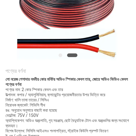
গোপনীয়তা
নীতি
পণ্যের বর্ণনা
লো নয়েজ পেশাদার নমনীয় কোর মনিটর অডিও স্পিকার কেবল তার, জোরে অডিও ভিডিও কেবল
পণ্যের বর্ণনা
পণ্যের নাম: 2 কোর স্পিকার কেবল এবং তার
উত্পাদক: কপার / অ্যালুমিনিয়াম, ক্লায়েন্টের প্রয়োজনীয়তার উপর ভিত্তি করে
নির্মাণ: খালি তামা তারের / সিসিএ
নিরোধক জ্যাকেট: পিভিসি শীথ
রঙ: অনুরোধ অনুসারে বাছাই করা হয়েছে
ভোল্টেজ: 75V / 150V
অ্যাপ্লিকেশন: অডিও যন্ত্রপাতি, গৃহ সরঞ্জাম, ছোট বৈদ্যুতিক টোল এবং যন্ত্রগুলির জন্য সংযোগে
ব্যবহৃত।
বিশেষ উল্লেখ: সিসিসি আইএসও শংসাপত্রিত, স্ট্রাইক কিউসি প্রম্পট বিতরণ