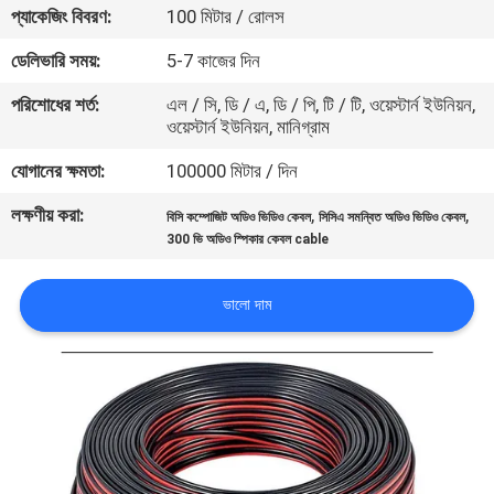
প্যাকেজিং বিবরণ:
100 মিটার / রোলস
মান
ডেলিভারি সময়:
5-7 কাজের দিন
নিয়ন্ত্রণ
পরিশোধের শর্ত:
এল / সি, ডি / এ, ডি / পি, টি / টি, ওয়েস্টার্ন ইউনিয়ন,
ওয়েস্টার্ন ইউনিয়ন, মানিগ্রাম
যোগাযোগ
যোগানের ক্ষমতা:
100000 মিটার / দিন
করুন
লক্ষণীয় করা:
,
,
বিসি কম্পোজিট অডিও ভিডিও কেবল
সিসিএ সমন্বিত অডিও ভিডিও কেবল
300 ভি অডিও স্পিকার কেবল cable
খবর
ভালো দাম
কেস
সাইট
ম্যাপ