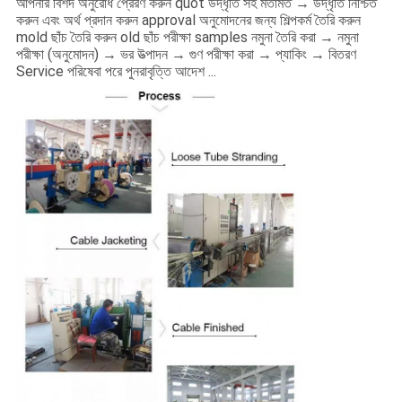
আপনার বিশদ অনুরোধ প্রেরণ করুন quot উদ্ধৃতি সহ মতামত → উদ্ধৃতি নিশ্চিত
করুন এবং অর্থ প্রদান করুন approval অনুমোদনের জন্য শিল্পকর্ম তৈরি করুন
mold ছাঁচ তৈরি করুন old ছাঁচ পরীক্ষা samples নমুনা তৈরি করা → নমুনা
পরীক্ষা (অনুমোদন) → ভর উত্পাদন → গুণ পরীক্ষা করা → প্যাকিং → বিতরণ
Service পরিষেবা পরে পুনরাবৃত্তি আদেশ ...