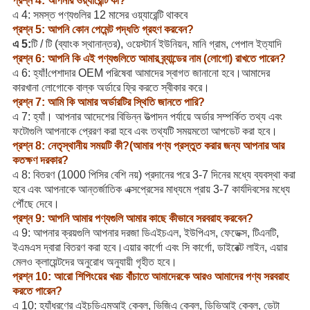
প্রশ্ন 4: আপনার ওয়্যারেন্টি কী?
এ 4: সমস্ত পণ্যগুলির 12 মাসের ওয়্যারেন্টি থাকবে
প্রশ্ন 5: আপনি কোন পেমেন্ট পদ্ধতি গ্রহণ করবেন?
এ 5:
টি / টি (ব্যাংক স্থানান্তর), ওয়েস্টার্ন ইউনিয়ন, মানি গ্রাম, পেপাল ইত্যাদি
প্রশ্ন 6: আপনি কি এই পণ্যগুলিতে আমার ব্র্যান্ডের নাম (লোগো) রাখতে পারেন?
এ 6: হ্যাঁ!পেশাদার OEM পরিষেবা আমাদের স্বাগত জানানো হবে।আমাদের
কারখানা লোগোকে বাল্ক অর্ডারে ফ্রি করতে স্বীকার করে।
প্রশ্ন 7: আমি কি আমার অর্ডারটির স্থিতি জানতে পারি?
এ 7: হ্যাঁ। আপনার আদেশের বিভিন্ন উত্পাদন পর্যায়ে অর্ডার সম্পর্কিত তথ্য এবং
ফটোগুলি আপনাকে প্রেরণ করা হবে এবং তথ্যটি সময়মতো আপডেট করা হবে।
প্রশ্ন 8: নেতৃস্থানীয় সময়টি কী?(আমার পণ্য প্রস্তুত করার জন্য আপনার আর
কতক্ষণ দরকার?
এ 8: বিতরণ (1000 পিসির বেশি নয়) প্রদানের পরে 3-7 দিনের মধ্যে ব্যবস্থা করা
হবে এবং আপনাকে আন্তর্জাতিক এক্সপ্রেসের মাধ্যমে প্রায় 3-7 কার্যদিবসের মধ্যে
পৌঁছে দেবে।
প্রশ্ন 9: আপনি আমার পণ্যগুলি আমার কাছে কীভাবে সরবরাহ করবেন?
এ 9: আপনার ক্রয়গুলি আপনার দরজা ডিএইচএল, ইউপিএস, ফেডেক্স, টিএনটি,
ইএমএস দ্বারা বিতরণ করা হবে।এয়ার কার্গো এবং সি কার্গো, ডাইরেক্ট লাইন, এয়ার
মেলও ক্লায়েন্টদের অনুরোধ অনুযায়ী গৃহীত হবে।
প্রশ্ন 10: আরো শিপিংয়ের খরচ বাঁচাতে আমাদেরকে আরও আমাদের পণ্য সরবরাহ
করতে পারেন?
এ 10: হ্যাঁধরণের এইচডিএমআই কেবল, ভিজিএ কেবল, ডিভিআই কেবল, ডেটা