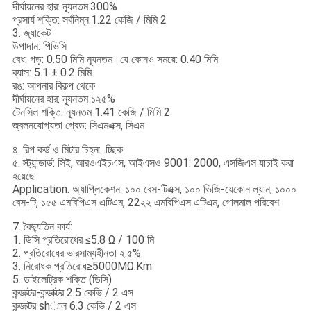
দীর্ঘায়নের হার: ন্যূনতম.300%
প্রসার্য শক্তি: সর্বনিম্ন.1.22 কেজি / মিমি 2
3. জ্যাকেট
উপাদান: পিভিসি
বেধ: গড়: 0.50 মিমি ন্যূনতম।যে কোনও সময়ে: 0.40 মিমি
ব্যাস: 5.1 ± 0.2 মিমি
রঙ: আপনার বিকল্প থেকে
দীর্ঘায়নের হার: ন্যূনতম ১২৫%
টেনসিল শক্তি: ন্যূনতম 1.41 কেজি / মিমি 2
জ্বলনযোগ্যতা গ্রেড: সিএমএক্স, সিএম
৪. রিপ কর্ড ও মিটার চিহ্ন: .চ্ছিক
৫. স্ট্যান্ডার্ড: সিই, আরওএইচএস, আইএসও 9001: 2000, এসজিএস যাচাই করা
হয়েছে
Application. অ্যাপ্লিকেশন: ১০০ বেস-টিএক্স, ১০০ ভিজি-যেকোন ল্যান, ১০০০
বেস-টি, ১৫৫ এমবিপিএস এটিএম, 22২২ এমবিপিএস এটিএম, গোলমাল পরিবেশ
7. বৈদ্যুতিন কার্য:
1. ডিসি প্রতিরোধের ≤5.8 Ω / 100 মি
2. প্রতিরোধের ভারসাম্যহীনতা ২.৫%
3. নিরোধক প্রতিরোধ≥5000MΩ.Km
5. ডাইলেট্রিক শক্তি (ডিসি)
কন্ডাক্টর-কন্ডাক্টর 2.5 কেভি / 2 এস
কন্ডাক্টর shাল 6.3 কেভি / 2 এস