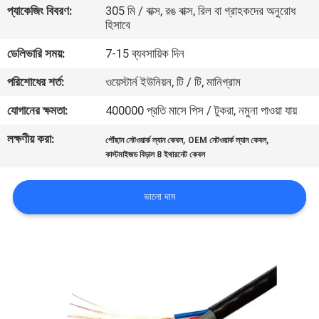
প্যাকেজিং বিবরণ:
305 মি / বাক্স, রঙ বাক্স, রিল বা গ্রাহকদের অনুরোধ
হিসাবে
মান
ডেলিভারি সময়:
7-15 ব্যবসায়িক দিন
নিয়ন্ত্রণ
পরিশোধের শর্ত:
ওয়েস্টার্ন ইউনিয়ন, টি / টি, মানিগ্রাম
যোগাযোগ
যোগানের ক্ষমতা:
400000 প্রতি মাসে পিস / টুকরা, নমুনা পাওয়া যায়
করুন
লক্ষণীয় করা:
,
,
পৌঁছান নেটওয়ার্ক ল্যান কেবল
OEM নেটওয়ার্ক ল্যান কেবল
কাস্টমাইজড বিড়াল 8 ইথারনেট কেবল
খবর
ভালো দাম
কেস
সাইট
ম্যাপ