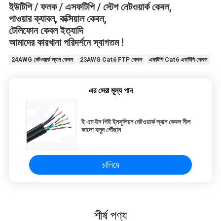
ইউটিপি / ফলক / এসফটিপি / স্টেপ নেটওয়ার্ক কেবল,
পাওয়ার ক্যাবল, কক্সিয়াল কেবল,
টেলিফোন কেবল ইত্যাদি
আমাদের কারখানা পরিদর্শনে স্বাগতম !
24AWG নেটওয়ার্ক ল্যান কেবল
23AWG Cat6 FTP কেবল
এফটিপি Cat6 এফটিপি কেবল
এর সেরা মূল্য পান
ই এম ইন পিই ইনসুলিয়ন নেটওয়ার্ক ল্যান কেবল নীল
কালো হলুদ পৌঁছান
চালিয়ে
শীর্ষ পণ্য