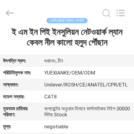
Jingchang
Cable
Industry
Co.,
Ltd. .
নেটওয়ার্ক ল্যান কেবল
All
Rights
ই এম ইন পিই ইনসুলিয়ন নেটওয়ার্ক ল্যান
বাড়ি
Reserved.
কেবল নীল কালো হলুদ পৌঁছান
পণ্য
উৎপত্তি স্থল:
গুয়াংডং, চীন
ভিডিও
পরিচিতিমুলক নাম:
YUEXIANKE/OEM/ODM
সাক্ষ্যদান:
Unilever/ROSH/CE/ANATEL/CPR/ETL
আমাদের
মডেল নম্বার:
CAT8
সম্পর্কে
ন্যূনতম চাহিদার
ক্লায়েন্টের অনুরোধ হিসাবে কাস্টমাইজড টাইপ 30000
পরিমাণ:
মিটার Stock
কারখানা
মূল্য:
negotiable
ভ্রমণ