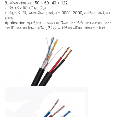
8. কর্মক্ষম তাপমাত্রা: -50 + 50 -40 + 122
৪. রিপ কর্ড ও মিটার চিহ্ন: .চ্ছিক
৫. স্ট্যান্ডার্ড: সিই, আরওএইচএস, আইএসও 9001: 2000, এসজিএস যাচাই করা
হয়েছে
Application. অ্যাপ্লিকেশন: ১০০ বেস-টিএক্স, ১০০ ভিজি-যেকোন ল্যান, ১০০০
বেস-টি, ১৫৫ এমবিপিএস এটিএম, 22২২ এমবিপিএস এটিএম, গোলমাল পরিবেশ