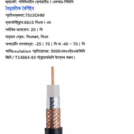
জ্যাকেট: পলিভিনাইল ক্লোরাইড
/ এফআর-পিভিসি
বৈদ্যুতিক বৈশিষ্ট্য
প্রতিবন্ধকতা:
75
±
3OHM
ক্যাপাসিট্যান্স:
66
±
3 পিএফ / এম
সর্বাধিক মনোযোগ: 20
। সি
দাহ্যতা গ্রেড: সিএমএক্স, সিএম
অপারেটিং তাপমাত্রা: -25। 70
। সি
বা -40 ~ 70
। সি
আমি
nsulation প্রতিরোধের
: 5000
এমওএইচএম
/
কিমি
জিবি / T14864-93 স্ট্যান্ডার্ডগুলি উল্লেখ করুন।