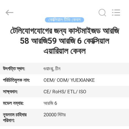
Jingchang
Cable
Industry
Co.,
Ltd. .
কোক্সিয়াল টিভি কেবল
All
Rights
টেলিযোগযোগের জন্য কাস্টমাইজড আরজি
বাড়ি
Reserved.
58 আরজি59 আরজি 6 কোক্সিয়াল
পণ্য
এয়ারিয়াল কেবল
ভিডিও
উৎপত্তি স্থল:
গুয়াংঝু, চীন
পরিচিতিমুলক নাম:
OEM/ ODM/ YUEXIANKE
আমাদের
সাক্ষ্যদান:
CE/ RoHS/ ETL/ ISO
সম্পর্কে
মডেল নম্বার:
আরজি 6
কারখানা
ন্যূনতম চাহিদার
20000 মিটার
পরিমাণ:
ভ্রমণ