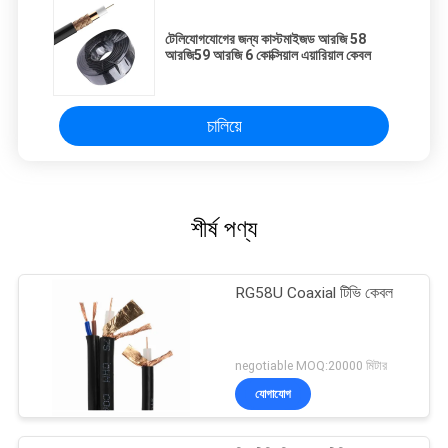
টেলিযোগযোগের জন্য কাস্টমাইজড আরজি 58
আরজি59 আরজি 6 কোক্সিয়াল এয়ারিয়াল কেবল
চালিয়ে
শীর্ষ পণ্য
RG58U Coaxial টিভি কেবল
negotiable MOQ:20000 মিটার
যোগাযোগ