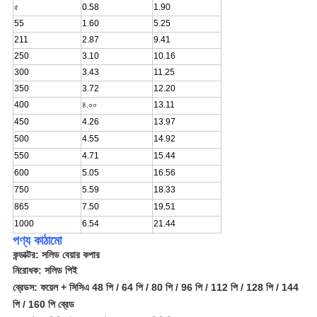
৫
0.58
1.90
55
1.60
5.25
211
2.87
9.41
250
3.10
10.16
300
3.43
11.25
350
3.72
12.20
400
৪.০০
13.11
450
4.26
13.97
500
4.55
14.92
550
4.71
15.44
600
5.05
16.56
750
5.59
18.33
865
7.50
19.51
1000
6.54
21.44
পণ্য কাঠামো
কন্ডাক্টর: সলিড বেয়ার কপার
নিরোধক:
সলিড পিই
ব্রেডস
: ফয়েল
+ সিসিএ 48 পি / 64 পি / 80 পি / 96 পি / 112 পি / 128 পি / 144
পি / 160 পি ব্রেড