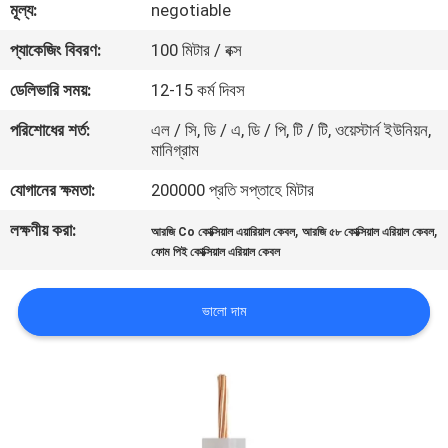
মূল্য:
negotiable
মান
প্যাকেজিং বিবরণ:
100 মিটার / বক্স
নিয়ন্ত্রণ
ডেলিভারি সময়:
12-15 কর্ম দিবস
পরিশোধের শর্ত:
এল / সি, ডি / এ, ডি / পি, টি / টি, ওয়েস্টার্ন ইউনিয়ন,
যোগাযোগ
মানিগ্রাম
করুন
যোগানের ক্ষমতা:
200000 প্রতি সপ্তাহে মিটার
লক্ষণীয় করা:
,
,
আরজি Co কোক্সিয়াল এয়ারিয়াল কেবল
আরজি ৫৮ কোক্সিয়াল এরিয়াল কেবল
খবর
ফোম পিই কোক্সিয়াল এরিয়াল কেবল
কেস
ভালো দাম
সাইট
ম্যাপ