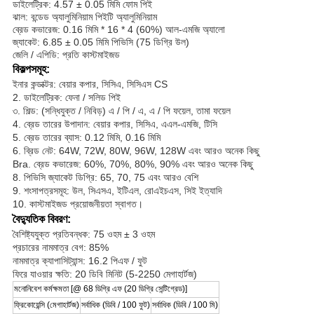
ডাইলেট্রিক: 4.57 ± 0.05 মিমি ফোম পিই
ঝাল: বন্ডেড অ্যালুমিনিয়াম পিইটি অ্যালুমিনিয়াম
ব্রেড কভারেজ: 0.16 মিমি * 16 * 4 (60%) আল-এমজি অ্যালো
জ্যাকেট: 6.85 ± 0.05 মিমি পিভিসি (75 ডিগ্রি উল)
জেলি / এপিডি: প্রতি কাস্টমাইজড
বিকল্পসমূহ:
ইনার কন্ডাক্টর: বেয়ার কপার, সিসিএ, সিসিএস CS
2. ডাইলেট্রিক: ফেনা / সলিড পিই
৩. শিল্ড: (সন্ধিযুক্ত / নিবিড়) এ / পি / এ, এ / পি ফয়েল, তামা ফয়েল
4. ব্রেড তারের উপাদান: বেয়ার কপার, সিসিএ, এএল-এমজি, টিসি
5. ব্রেড তারের ব্যাস: 0.12 মিমি, 0.16 মিমি
6. ব্রিড নেট: 64W, 72W, 80W, 96W, 128W এবং আরও অনেক কিছু
Bra. ব্রেড কভারেজ: 60%, 70%, 80%, 90% এবং আরও অনেক কিছু
8. পিভিসি জ্যাকেট ডিগ্রি: 65, 70, 75 এবং আরও বেশি
9. শংসাপত্রসমূহ: উল, সিএসএ, ইটিএল, রোএইচএস, সিই ইত্যাদি
10. কাস্টমাইজড প্রয়োজনীয়তা স্বাগত।
বৈদ্যুতিক বিবরণ:
বৈশিষ্ট্যযুক্ত প্রতিবন্ধক: 75 ওহম ± 3 ওহম
প্রচারের নামমাত্র বেগ: 85%
নামমাত্র ক্যাপাসিট্যান্স: 16.2 পিএফ / ফুট
ফিরে যাওয়ার ক্ষতি: 20 ডিবি মিনিট (5-2250 মেগাহার্টজ)
মনোনিবেশ কর্মক্ষমতা [@ 68 ডিগ্রি এফ (20 ডিগ্রি সেন্টিগ্রেড)]
ফ্রিকোয়েন্সি (মেগাহার্টজ)
সর্বাধিক (ডিবি / 100 ফুট)
সর্বাধিক (ডিবি / 100 মি)