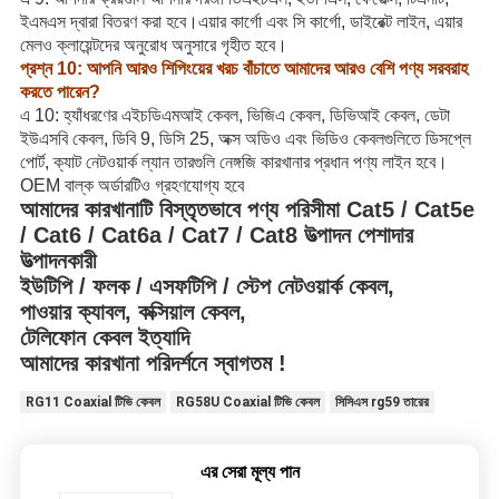
ইএমএস দ্বারা বিতরণ করা হবে।এয়ার কার্গো এবং সি কার্গো, ডাইরেক্ট লাইন, এয়ার
মেলও ক্লায়েন্টদের অনুরোধ অনুসারে গৃহীত হবে।
প্রশ্ন 10: আপনি আরও শিপিংয়ের খরচ বাঁচাতে আমাদের আরও বেশি পণ্য সরবরাহ
করতে পারেন?
এ 10: হ্যাঁধরণের এইচডিএমআই কেবল, ভিজিএ কেবল, ডিভিআই কেবল, ডেটা
ইউএসবি কেবল, ডিবি 9, ডিসি 25, অক্স অডিও এবং ভিডিও কেবলগুলিতে ডিসপ্লে
পোর্ট, ক্যাট নেটওয়ার্ক ল্যান তারগুলি নেঙ্গজি কারখানার প্রধান পণ্য লাইন হবে।
OEM বাল্ক অর্ডারটিও গ্রহণযোগ্য হবে
আমাদের কারখানাটি বিস্তৃতভাবে পণ্য পরিসীমা Cat5 / Cat5e
/ Cat6 / Cat6a / Cat7 / Cat8 উত্পাদন পেশাদার
উত্পাদনকারী
ইউটিপি / ফলক / এসফটিপি / স্টেপ নেটওয়ার্ক কেবল,
পাওয়ার ক্যাবল, কক্সিয়াল কেবল,
টেলিফোন কেবল ইত্যাদি
আমাদের কারখানা পরিদর্শনে স্বাগতম !
RG11 Coaxial টিভি কেবল
RG58U Coaxial টিভি কেবল
সিসিএস rg59 তারের
এর সেরা মূল্য পান