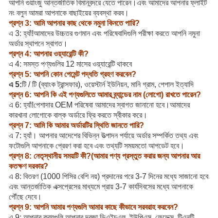
আপনি গুয়াংজু আন্তর্জাতিক বিমানবন্দরে যেতে পারেন।এবং আমাদের আপনার ফ্লাইট
নং বলুন আমরা আপনাকে বাছাইয়ের ব্যবস্থা করব।
প্রশ্ন 3: আমি আপনার কাছ থেকে নমুনা কিনতে পারি?
এ 3: হ্যাঁ!আমাদের উচ্চতর গুণমান এবং পরিষেবাদিগুলি পরীক্ষা করতে আপনি নমুনা
অর্ডার স্থাপনে স্বাগত।
প্রশ্ন 4: আপনার ওয়্যারেন্টি কী?
এ 4: সমস্ত পণ্যগুলির 12 মাসের ওয়্যারেন্টি থাকবে
প্রশ্ন 5: আপনি কোন পেমেন্ট পদ্ধতি গ্রহণ করবেন?
এ 5:
টি / টি (ব্যাংক ট্রান্সফার), ওয়েস্টার্ন ইউনিয়ন, মানি গ্রাম, পেপাল ইত্যাদি
প্রশ্ন 6: আপনি কি এই পণ্যগুলিতে আমার ব্র্যান্ডের নাম (লোগো) রাখতে পারেন?
এ 6: হ্যাঁ!পেশাদার OEM পরিষেবা আমাদের স্বাগত জানানো হবে।আমাদের
কারখানা লোগোকে বাল্ক অর্ডারে ফ্রি করতে স্বীকার করে।
প্রশ্ন 7: আমি কি আমার অর্ডারটির স্থিতি জানতে পারি?
এ 7: হ্যাঁ। আপনার আদেশের বিভিন্ন উত্পাদন পর্যায়ে অর্ডার সম্পর্কিত তথ্য এবং
ফটোগুলি আপনাকে প্রেরণ করা হবে এবং তথ্যটি সময়মতো আপডেট হবে।
প্রশ্ন 8: নেতৃস্থানীয় সময়টি কী?(আমার পণ্য প্রস্তুত করার জন্য আপনার আর
কতক্ষণ দরকার?
এ 8: বিতরণ (1000 পিসির বেশি নয়) প্রদানের পরে 3-7 দিনের মধ্যে সাজানো হবে
এবং আন্তর্জাতিক এক্সপ্রেসের মাধ্যমে প্রায় 3-7 কার্যদিবসের মধ্যে আপনাকে
পৌঁছে দেবে।
প্রশ্ন 9: আপনি আমার পণ্যগুলি আমার কাছে কীভাবে সরবরাহ করবেন?
এ 9: আপনার ক্রয়গুলি আপনার দরজা ডিএইচএল, ইউপিএস, ফেডেক্স, টিএনটি,