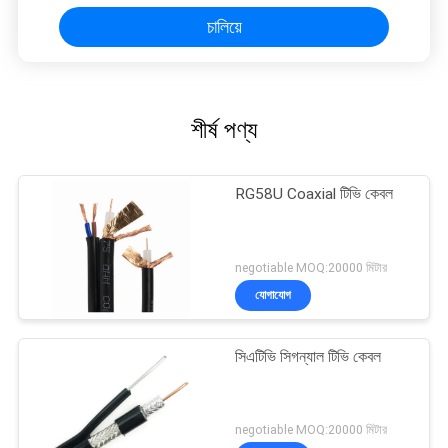
চালিয়ে
শীর্ষ পণ্য
RG58U Coaxial টিভি কেবল
negotiable MOQ:20000 মিটার
যোগাযোগ
সিএটিভি সিগন্যাল টিভি কেবল
negotiable MOQ:20000 মিটার