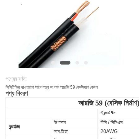
গোপনীয়তা
নীতি
পণ্যের বর্ণনা
সিসিটিভির পাওয়ারের সাথে নতুন আগমন আরজি 59 কোক্সিয়াল কেবল
পণ্য বিবরণ
আরজি 59 (বেসিক নির্মা
স্ট্যান্ডার্ড শীল
উপাদান
বিসি / সিসিএস
কন্ডাক্টর
নাম.ডিয়া
20AWG