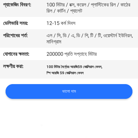
প্যাকেজিং বিবরণ:
100 মিটার / বক্স, কয়েল / প্লাস্টিকের রিল / কাঠের
রিল / কার্টন / প্যালেট
মান
ডেলিভারি সময়:
12-15 কর্ম দিবস
নিয়ন্ত্রণ
পরিশোধের শর্ত:
এল / সি, ডি / এ, ডি / পি, টি / টি, ওয়েস্টার্ন ইউনিয়ন,
মানিগ্রাম
যোগাযোগ
যোগানের ক্ষমতা:
200000 প্রতি সপ্তাহে মিটার
করুন
লক্ষণীয় করা:
,
100 মিটার দৈর্ঘ্যের আরজি59 কোক্সিয়াল কেবল
স্পি আরজি 59 কোক্সিয়াল কেবল
খবর
ভালো দাম
কেস
সাইট
ম্যাপ