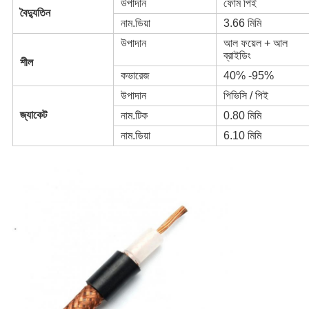
উপাদান
ফোম পিই
বৈদ্যুতিন
নাম.ডিয়া
3.66 মিমি
উপাদান
আল ফয়েল + আল
ব্রাইডিং
শীল
কভারেজ
40% -95%
উপাদান
পিভিসি / পিই
জ্যাকেট
নাম.টিক
0.80 মিমি
নাম.ডিয়া
6.10 মিমি