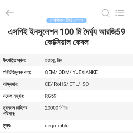
Jingchang
Cable
Industry
Co.,
Ltd. .
কোক্সিয়াল টিভি কেবল
All
Rights
এসপিই ইনসুলেশন 100 মি দৈর্ঘ্য আরজি59
বাড়ি
Reserved.
কোক্সিয়াল কেবল
পণ্য
উৎপত্তি স্থল:
গুয়াংঝু, চীন
ভিডিও
পরিচিতিমুলক নাম:
OEM/ ODM/ YUEXIANKE
সাক্ষ্যদান:
CE/ RoHS/ ETL/ ISO
আমাদের
মডেল নম্বার:
RG59
সম্পর্কে
ন্যূনতম চাহিদার
20000 মিটার
পরিমাণ:
কারখানা
মূল্য:
negotiable
ভ্রমণ