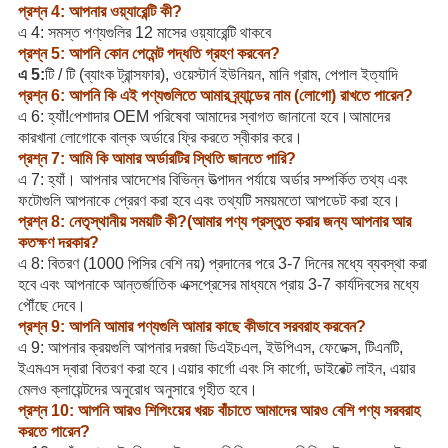
প্রশ্ন 4: আপনার ওয়্যারেন্টি কী?
এ 4: সমস্ত পণ্যগুলির 12 মাসের ওয়্যারেন্টি থাকবে
প্রশ্ন 5: আপনি কোন পেমেন্ট পদ্ধতি গ্রহণ করবেন?
এ 5:
টি / টি (ব্যাংক ট্রান্সফার), ওয়েস্টার্ন ইউনিয়ন, মানি গ্রাম, পেপাল ইত্যাদি
প্রশ্ন 6: আপনি কি এই পণ্যগুলিতে আমার ব্র্যান্ডের নাম (লোগো) রাখতে পারেন?
এ 6: হ্যাঁ!পেশাদার OEM পরিষেবা আমাদের স্বাগত জানানো হবে।আমাদের
কারখানা লোগোকে বাল্ক অর্ডারে ফ্রি করতে স্বীকার করে।
প্রশ্ন 7: আমি কি আমার অর্ডারটির স্থিতি জানতে পারি?
এ 7: হ্যাঁ। আপনার আদেশের বিভিন্ন উত্পাদন পর্যায়ে অর্ডার সম্পর্কিত তথ্য এবং
ফটোগুলি আপনাকে প্রেরণ করা হবে এবং তথ্যটি সময়মতো আপডেট করা হবে।
প্রশ্ন 8: নেতৃস্থানীয় সময়টি কী?(আমার পণ্য প্রস্তুত করার জন্য আপনার আর
কতক্ষণ দরকার?
এ 8: বিতরণ (1000 পিসির বেশি নয়) প্রদানের পরে 3-7 দিনের মধ্যে ব্যবস্থা করা
হবে এবং আপনাকে আন্তর্জাতিক এক্সপ্রেসের মাধ্যমে প্রায় 3-7 কার্যদিবসের মধ্যে
পৌঁছে দেবে।
প্রশ্ন 9: আপনি আমার পণ্যগুলি আমার কাছে কীভাবে সরবরাহ করবেন?
এ 9: আপনার ক্রয়গুলি আপনার দরজা ডিএইচএল, ইউপিএস, ফেডেক্স, টিএনটি,
ইএমএস দ্বারা বিতরণ করা হবে।এয়ার কার্গো এবং সি কার্গো, ডাইরেক্ট লাইন, এয়ার
মেলও ক্লায়েন্টদের অনুরোধ অনুসারে গৃহীত হবে।
প্রশ্ন 10: আপনি আরও শিপিংয়ের খরচ বাঁচাতে আমাদের আরও বেশি পণ্য সরবরাহ
করতে পারেন?