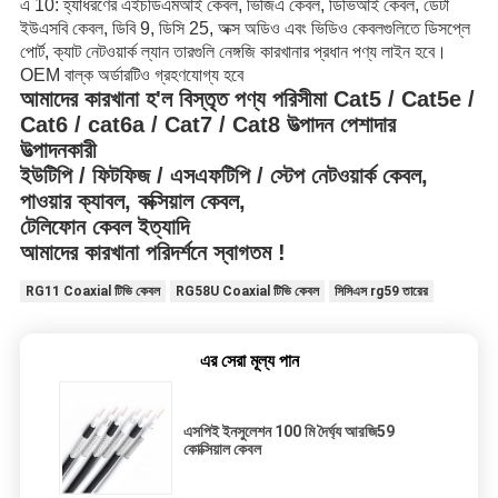
এ 10: হ্যাঁধরণের এইচডিএমআই কেবল, ভিজিএ কেবল, ডিভিআই কেবল, ডেটা
ইউএসবি কেবল, ডিবি 9, ডিসি 25, অক্স অডিও এবং ভিডিও কেবলগুলিতে ডিসপ্লে
পোর্ট, ক্যাট নেটওয়ার্ক ল্যান তারগুলি নেঙ্গজি কারখানার প্রধান পণ্য লাইন হবে।
OEM বাল্ক অর্ডারটিও গ্রহণযোগ্য হবে
আমাদের কারখানা হ'ল বিস্তৃত পণ্য পরিসীমা Cat5 / Cat5e /
Cat6 / cat6a / Cat7 / Cat8 উত্পাদন পেশাদার
উত্পাদনকারী
ইউটিপি / ফিটফিজ / এসএফটিপি / স্টেপ নেটওয়ার্ক কেবল,
পাওয়ার ক্যাবল, কক্সিয়াল কেবল,
টেলিফোন কেবল ইত্যাদি
আমাদের কারখানা পরিদর্শনে স্বাগতম !
RG11 Coaxial টিভি কেবল
RG58U Coaxial টিভি কেবল
সিসিএস rg59 তারের
এর সেরা মূল্য পান
এসপিই ইনসুলেশন 100 মি দৈর্ঘ্য আরজি59
কোক্সিয়াল কেবল