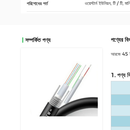
ওয়েস্টার্ন ইউনিয়ন, টি / টি, মান
পরিশোধের শর্ত
পণ্যের বি
সম্পর্কিত পণ্য
আরজে 45 ইউ
1. পণ্য ব