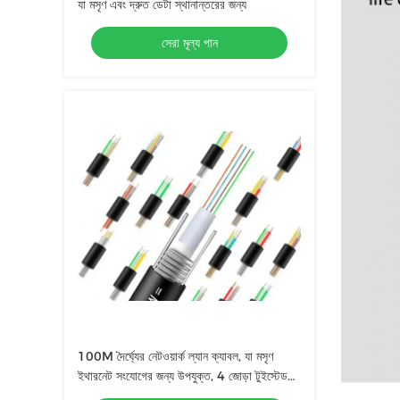
যা মসৃণ এবং দ্রুত ডেটা স্থানান্তরের জন্য
সেরা মূল্য পান
100M দৈর্ঘ্যের নেটওয়ার্ক ল্যান ক্যাবল, যা মসৃণ
ইথারনেট সংযোগের জন্য উপযুক্ত, 4 জোড়া টুইস্টেড
পেয়ার গঠন