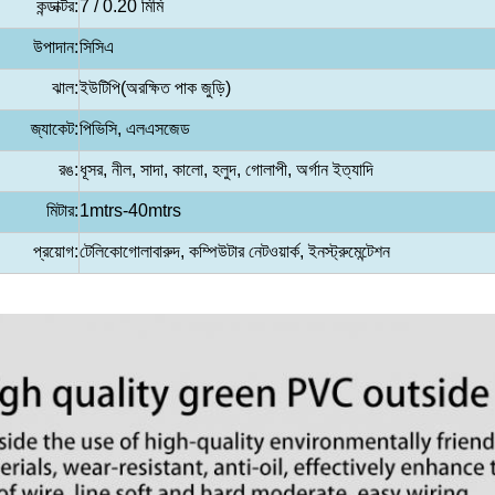
কন্ডাক্টর:
7 / 0.20 মিমি
উপাদান:
সিসিএ
ঝাল:
ইউটিপি
(অরক্ষিত পাক জুড়ি)
জ্যাকেট:
পিভিসি, এলএসজেড
রঙ:
ধূসর, নীল, সাদা, কালো, হলুদ, গোলাপী, অর্গান ইত্যাদি
মিটার:
1mtrs-40mtrs
প্রয়োগ:
টেলিকো
গোলাবারুদ, কম্পিউটার নেটওয়ার্ক, ইনস্ট্রুমেন্টেশন