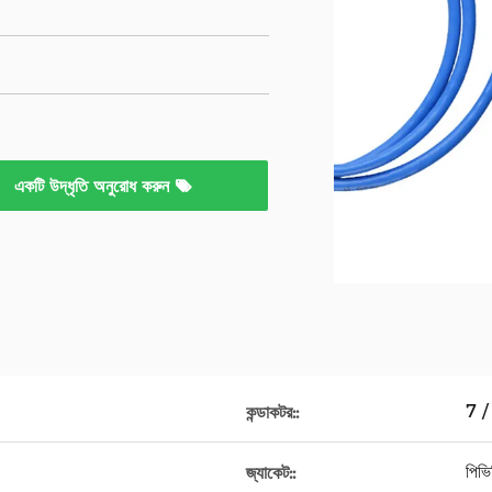
একটি উদ্ধৃতি অনুরোধ করুন
7 /
কন্ডাকটর::
পিভি
জ্যাকেট::