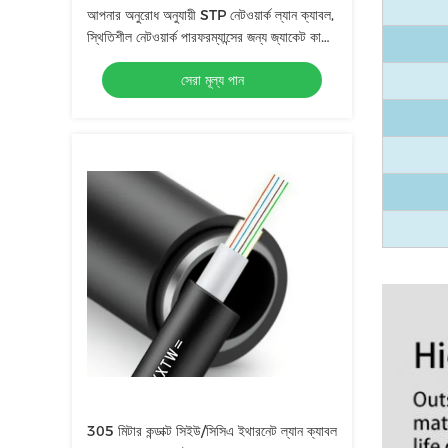
আপনার অনুরোধ অনুযায়ী STP নেটওয়ার্ক ল্যান ক্যাবল,
স্থিতিশীল নেটওয়ার্ক পারফরম্যান্সের জন্য জ্যাকেট কালার
কন্ডাক্টর CU/CCA
সেরা মূল্য পান
305 মিটার কন্ডাক্ট সিইউ/সিসিএ ইথারনেট ল্যান ক্যাবল