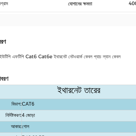
িগ্রাম
400
যোগানের ক্ষমতা
বরণ
টিপি এফটিপি Cat6 Cat6e ইথারনেট নেটওয়ার্ক কেবল প্যাচ ল্যান কেবল
িবরণ
ইথারনেট তারের
বিভাগ:
CAT6
নির্দিষ্টকরণ:
4 জোড়া
আকার:
গোল