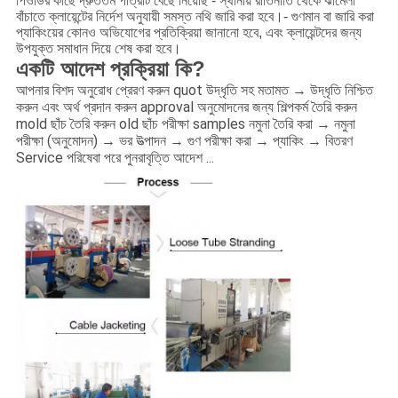
পিওডির কাছে দ্রুততম পাত্রটি বেছে নিয়েছি - স্থানীয় রীতিনীতি থেকে ঝামেলা
বাঁচাতে ক্লায়েন্টের নির্দেশ অনুযায়ী সমস্ত নথি জারি করা হবে।- গুণমান বা জারি করা
প্যাকিংয়ের কোনও অভিযোগের প্রতিক্রিয়া জানানো হবে, এবং ক্লায়েন্টদের জন্য
উপযুক্ত সমাধান দিয়ে শেষ করা হবে।
একটি আদেশ প্রক্রিয়া কি?
আপনার বিশদ অনুরোধ প্রেরণ করুন quot উদ্ধৃতি সহ মতামত → উদ্ধৃতি নিশ্চিত
করুন এবং অর্থ প্রদান করুন approval অনুমোদনের জন্য শিল্পকর্ম তৈরি করুন
mold ছাঁচ তৈরি করুন old ছাঁচ পরীক্ষা samples নমুনা তৈরি করা → নমুনা
পরীক্ষা (অনুমোদন) → ভর উত্পাদন → গুণ পরীক্ষা করা → প্যাকিং → বিতরণ
Service পরিষেবা পরে পুনরাবৃত্তি আদেশ ...