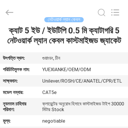
Jingchang
Cable
Industry
Co.,
Ltd. .
নেটওয়ার্ক ল্যান কেবল
All
Rights
ক্যাট 5 ইউ / ইউটিপি 0.5 মি ক্যাটাগরি 5
বাড়ি
Reserved.
নেটওয়ার্ক ল্যান কেবল কাস্টমাইজড জ্যাকেট
পণ্য
উৎপত্তি স্থল:
গুয়াংডং, চীন
ভিডিও
পরিচিতিমুলক নাম:
YUEXIANKE/OEM/ODM
সাক্ষ্যদান:
Unilever/ROSH/CE/ANATEL/CPR/ETL
আমাদের
মডেল নম্বার:
CAT5e
সম্পর্কে
ন্যূনতম চাহিদার
ক্লায়েন্টের অনুরোধ হিসাবে কাস্টমাইজড টাইপ 30000
পরিমাণ:
মিটার Stock
কারখানা
মূল্য:
negotiable
ভ্রমণ