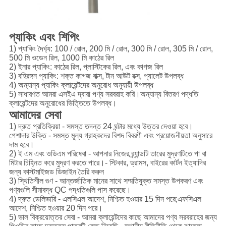
প্যাকিং এবং শিপিং
1) প্যাকিং দৈর্ঘ্য: 100 / রোল, 200 মি / রোল, 300 মি / রোল, 305 মি / রোল,
500 মি ওডেন রিল, 1000 মি কাঠের রিল
2) ইনার প্যাকিং: কাঠের রিল, প্লাস্টিকের রিল, এবং কাগজ রিল
3) বহিরঙ্গন প্যাকিং: শক্ত কাগজ বাক্স, টান আউট বক্স, প্যালেট উপলব্ধ
4) অন্যান্য প্যাকিং ক্লায়েন্টদের অনুরোধ অনুযায়ী উপলব্ধ
5) সাধারণত আমরা এসইএ দ্বারা পণ্য সরবরাহ করি।অন্যান্য বিতরণ পদ্ধতি
ক্লায়েন্টদের অনুরোধের ভিত্তিতে উপলব্ধ।
আমাদের সেবা
1) দ্রুত প্রতিক্রিয়া - সমস্ত তদন্ত 24 ঘন্টার মধ্যে উত্তর দেওয়া হবে।
পেশাদার উক্তি - সমস্ত মূল্য গ্রাহকদের বিশদ বিবরণী এবং প্রয়োজনীয়তা অনুসারে
দাম হবে।
2) ই এম এবং ওডিএম পরিষেবা - আপনার নিজের ব্র্যান্ডটি তারের মুদ্রণটিতে পা বা
মিটার চিহ্নিত করে মুদ্রণ করতে পারে।- স্টিকার, ড্রামস, বাইরের কার্টন ইত্যাদির
জন্য কাস্টমাইজড ডিজাইন তৈরি করুন
3) স্থিতিশীল গুণ - আন্তর্জাতিক মানের সাথে সম্মতিযুক্ত সমস্ত উপকরণ এবং
পণ্যগুলি সীমাবদ্ধ QC পদ্ধতিগুলি পাস করেছে।
4) দ্রুত ডেলিভারি - এলসিএল আদেশ, নিশ্চিত হওয়ার 15 দিন পরে;এফসিএল
আদেশ, নিশ্চিত হওয়ার 20 দিন পরে।
5) ভাল বিক্রয়োত্তর সেবা - আমরা ক্লায়েন্টদের কাছে আমাদের পণ্য সরবরাহের জন্য