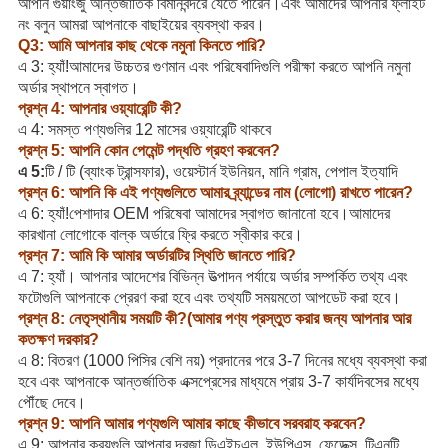
আপনি গুয়াংজু আন্তর্জাতিক বিমানবন্দরে যেতে পারেন।এবং আমাদের আপনার ফ্লাইট
নং বলুন আমরা আপনাকে বাছাইয়ের ব্যবস্থা করব।
Q3: আমি আপনার কাছ থেকে নমুনা কিনতে পারি?
এ 3: হ্যাঁ!আমাদের উচ্চতর গুণমান এবং পরিষেবাদিগুলি পরীক্ষা করতে আপনি নমুনা
অর্ডার স্থাপনে স্বাগত।
প্রশ্ন 4: আপনার ওয়্যারেন্টি কী?
এ 4: সমস্ত পণ্যগুলির 12 মাসের ওয়্যারেন্টি থাকবে
প্রশ্ন 5: আপনি কোন পেমেন্ট পদ্ধতি গ্রহণ করবেন?
এ 5:
টি / টি (ব্যাংক ট্রান্সফার), ওয়েস্টার্ন ইউনিয়ন, মানি গ্রাম, পেপাল ইত্যাদি
প্রশ্ন 6: আপনি কি এই পণ্যগুলিতে আমার ব্র্যান্ডের নাম (লোগো) রাখতে পারেন?
এ 6: হ্যাঁ!পেশাদার OEM পরিষেবা আমাদের স্বাগত জানানো হবে।আমাদের
কারখানা লোগোকে বাল্ক অর্ডারে ফ্রি করতে স্বীকার করে।
প্রশ্ন 7: আমি কি আমার অর্ডারটির স্থিতি জানতে পারি?
এ 7: হ্যাঁ। আপনার আদেশের বিভিন্ন উত্পাদন পর্যায়ে অর্ডার সম্পর্কিত তথ্য এবং
ফটোগুলি আপনাকে প্রেরণ করা হবে এবং তথ্যটি সময়মতো আপডেট করা হবে।
প্রশ্ন 8: নেতৃস্থানীয় সময়টি কী?(আমার পণ্য প্রস্তুত করার জন্য আপনার আর
কতক্ষণ দরকার?
এ 8: বিতরণ (1000 পিসির বেশি নয়) প্রদানের পরে 3-7 দিনের মধ্যে ব্যবস্থা করা
হবে এবং আপনাকে আন্তর্জাতিক এক্সপ্রেসের মাধ্যমে প্রায় 3-7 কার্যদিবসের মধ্যে
পৌঁছে দেবে।
প্রশ্ন 9: আপনি আমার পণ্যগুলি আমার কাছে কীভাবে সরবরাহ করবেন?
এ 9: আপনার ক্রয়গুলি আপনার দরজা ডিএইচএল, ইউপিএস, ফেডেক্স, টিএনটি,