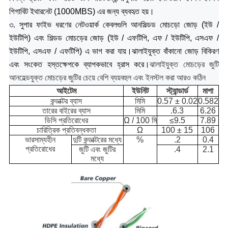
গিগাবিট ইথারনেট (1000MBS) এর জন্য ব্যবহৃত হয়।
৩. সুপার ফাইভ ধরণের নেটওয়ার্ক কেবলগুলি আনসিল্ডড মোচড়ো জোড় (ইউ /
ইউটিপি) এবং শিল্ডড মোচড়ের জোড় (ইউ / এফটিপি, এফ / ইউটিপি, এসএফ /
ইউটিপি, এসএফ / এফটিপি) এ ভাগ করা যায়।
ঝালাইযুক্ত বাঁকানো জোড় বিকিরণ
এবং সংকেত হস্তক্ষেপকে ব্যাপকভাবে হ্রাস করে
।
ঝালাইযুক্ত মোচড়ের জুটি
আনহেল্ডযুক্ত মোচড়ের জুটির চেয়ে বেশি ব্যয়বহুল এবং ইনস্টল করা আরও কঠিন
আইটেম
ইউনিট
স্ট্যান্ডার্ড
মাপা
কন্ডাক্টর ব্যাস
মিমি
0.57 ± 0.02
0.582
তারের বাইরের ব্যাস
মিমি
.6.3
6.26
ডিসি প্রতিরোধের
Ω / 100 মি
≤9.5
7.89
চারিত্রিক প্রতিবন্ধকতা
Ω
100 ± 15
106
ভারসাম্যহীন
দুটি কন্ডাক্টরের মধ্যে
%
.2
0.4
প্রতিরোধের
জুটি এবং জুটির
.4
2.1
মধ্যে