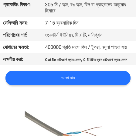
প্যাকেজিং বিবরণ:
305 মি / বাক্স, রঙ বাক্স, রিল বা গ্রাহকদের অনুরোধ
হিসাবে
মান
ডেলিভারি সময়:
7-15 ব্যবসায়িক দিন
নিয়ন্ত্রণ
পরিশোধের শর্ত:
ওয়েস্টার্ন ইউনিয়ন, টি / টি, মানিগ্রাম
যোগাযোগ
যোগানের ক্ষমতা:
400000 প্রতি মাসে পিস / টুকরা, নমুনা পাওয়া যায়
করুন
লক্ষণীয় করা:
,
Cat5e নেটওয়ার্ক ল্যান কেবল
0.5 মিটার ব্যাস নেটওয়ার্ক ল্যান কেবল
খবর
ভালো দাম
কেস
সাইট
ম্যাপ