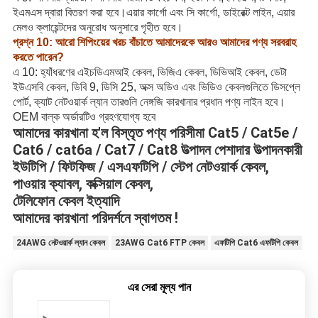
ইএমএস দ্বারা বিতরণ করা হবে।এয়ার কার্গো এবং সি কার্গো, ডাইরেক্ট লাইন, এয়ার
মেলও ক্লায়েন্টদের অনুরোধ অনুসারে গৃহীত হবে।
প্রশ্ন 10: আরো শিপিংয়ের খরচ বাঁচাতে আমাদেরকে আরও আমাদের পণ্য সরবরাহ
করতে পারেন?
এ 10: হ্যাঁধরণের এইচডিএমআই কেবল, ভিজিএ কেবল, ডিভিআই কেবল, ডেটা
ইউএসবি কেবল, ডিবি 9, ডিসি 25, অক্স অডিও এবং ভিডিও কেবলগুলিতে ডিসপ্লে
পোর্ট, ক্যাট নেটওয়ার্ক ল্যান তারগুলি নেঙ্গজি কারখানার প্রধান পণ্য লাইন হবে।
OEM বাল্ক অর্ডারটিও গ্রহণযোগ্য হবে
আমাদের কারখানা হ'ল বিস্তৃত পণ্য পরিসীমা Cat5 / Cat5e /
Cat6 / cat6a / Cat7 / Cat8 উত্পাদন পেশাদার উত্পাদনকারী
ইউটিপি / ফিটফিজ / এসএফটিপি / স্টেপ নেটওয়ার্ক কেবল,
পাওয়ার ক্যাবল, কক্সিয়াল কেবল,
টেলিফোন কেবল ইত্যাদি
আমাদের কারখানা পরিদর্শনে স্বাগতম !
24AWG নেটওয়ার্ক ল্যান কেবল
23AWG Cat6 FTP কেবল
এফটিপি Cat6 এফটিপি কেবল
এর সেরা মূল্য পান