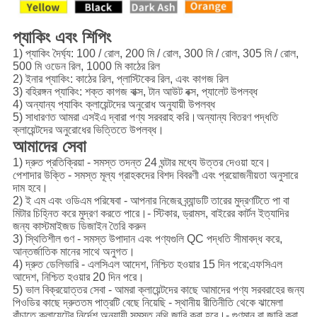
প্যাকিং এবং শিপিং
1) প্যাকিং দৈর্ঘ্য: 100 / রোল, 200 মি / রোল, 300 মি / রোল, 305 মি / রোল,
500 মি ওডেন রিল, 1000 মি কাঠের রিল
2) ইনার প্যাকিং: কাঠের রিল, প্লাস্টিকের রিল, এবং কাগজ রিল
3) বহিরঙ্গন প্যাকিং: শক্ত কাগজ বাক্স, টান আউট বক্স, প্যালেট উপলব্ধ
4) অন্যান্য প্যাকিং ক্লায়েন্টদের অনুরোধ অনুযায়ী উপলব্ধ
5) সাধারণত আমরা এসইএ দ্বারা পণ্য সরবরাহ করি।অন্যান্য বিতরণ পদ্ধতি
ক্লায়েন্টদের অনুরোধের ভিত্তিতে উপলব্ধ।
আমাদের সেবা
1) দ্রুত প্রতিক্রিয়া - সমস্ত তদন্ত 24 ঘন্টার মধ্যে উত্তর দেওয়া হবে।
পেশাদার উক্তি - সমস্ত মূল্য গ্রাহকদের বিশদ বিবরণী এবং প্রয়োজনীয়তা অনুসারে
দাম হবে।
2) ই এম এবং ওডিএম পরিষেবা - আপনার নিজের ব্র্যান্ডটি তারের মুদ্রণটিতে পা বা
মিটার চিহ্নিত করে মুদ্রণ করতে পারে।- স্টিকার, ড্রামস, বাইরের কার্টন ইত্যাদির
জন্য কাস্টমাইজড ডিজাইন তৈরি করুন
3) স্থিতিশীল গুণ - সমস্ত উপাদান এবং পণ্যগুলি QC পদ্ধতি সীমাবদ্ধ করে,
আন্তর্জাতিক মানের সাথে অনুগত।
4) দ্রুত ডেলিভারি - এলসিএল আদেশ, নিশ্চিত হওয়ার 15 দিন পরে;এফসিএল
আদেশ, নিশ্চিত হওয়ার 20 দিন পরে।
5) ভাল বিক্রয়োত্তর সেবা - আমরা ক্লায়েন্টদের কাছে আমাদের পণ্য সরবরাহের জন্য
পিওডির কাছে দ্রুততম পাত্রটি বেছে নিয়েছি - স্থানীয় রীতিনীতি থেকে ঝামেলা
বাঁচাতে ক্লায়েন্টের নির্দেশ অনুযায়ী সমস্ত নথি জারি করা হবে।- গুণমান বা জারি করা