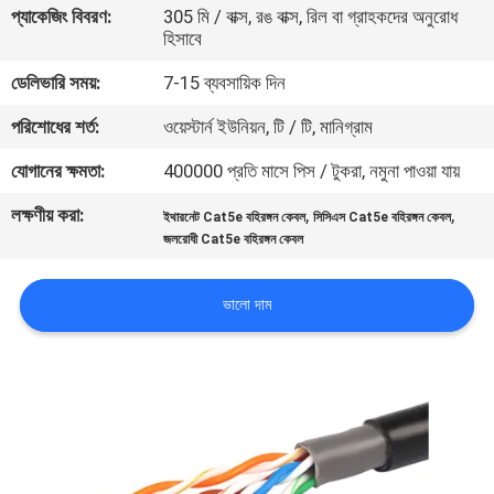
প্যাকেজিং বিবরণ:
305 মি / বাক্স, রঙ বাক্স, রিল বা গ্রাহকদের অনুরোধ
হিসাবে
মান
ডেলিভারি সময়:
7-15 ব্যবসায়িক দিন
নিয়ন্ত্রণ
পরিশোধের শর্ত:
ওয়েস্টার্ন ইউনিয়ন, টি / টি, মানিগ্রাম
যোগাযোগ
যোগানের ক্ষমতা:
400000 প্রতি মাসে পিস / টুকরা, নমুনা পাওয়া যায়
করুন
লক্ষণীয় করা:
,
,
ইথারনেট Cat5e বহিরঙ্গন কেবল
সিসিএস Cat5e বহিরঙ্গন কেবল
জলরোধী Cat5e বহিরঙ্গন কেবল
খবর
ভালো দাম
কেস
সাইট
ম্যাপ