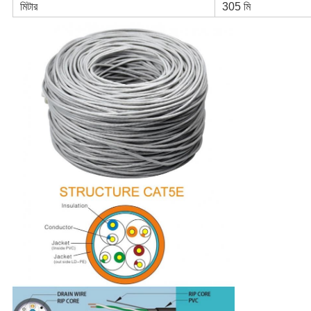
মিটার
305 মি