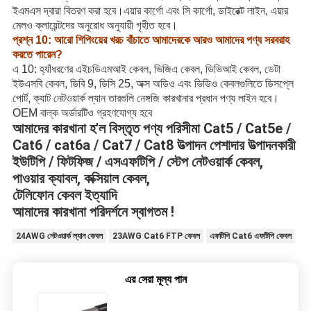
ইএমএস দ্বারা বিতরণ করা হবে।এয়ার কার্গো এবং সি কার্গো, ডাইরেক্ট লাইন, এয়ার
মেলও ক্লায়েন্টদের অনুরোধ অনুযায়ী গৃহীত হবে।
প্রশ্ন 10: আরো শিপিংয়ের খরচ বাঁচাতে আমাদেরকে আরও আমাদের পণ্য সরবরাহ
করতে পারেন?
এ 10: হ্যাঁধরণের এইচডিএমআই কেবল, ভিজিএ কেবল, ডিভিআই কেবল, ডেটা
ইউএসবি কেবল, ডিবি 9, ডিসি 25, অক্স অডিও এবং ভিডিও কেবলগুলিতে ডিসপ্লে
পোর্ট, ক্যাট নেটওয়ার্ক ল্যান তারগুলি নেঙ্গজি কারখানার প্রধান পণ্য লাইন হবে।
OEM বাল্ক অর্ডারটিও গ্রহণযোগ্য হবে
আমাদের কারখানা হ'ল বিস্তৃত পণ্য পরিসীমা Cat5 / Cat5e /
Cat6 / cat6a / Cat7 / Cat8 উত্পাদন পেশাদার উত্পাদনকারী
ইউটিপি / ফিটফিজ / এসএফটিপি / স্টেপ নেটওয়ার্ক কেবল,
পাওয়ার ক্যাবল, কক্সিয়াল কেবল,
টেলিফোন কেবল ইত্যাদি
আমাদের কারখানা পরিদর্শনে স্বাগতম !
24AWG নেটওয়ার্ক ল্যান কেবল
23AWG Cat6 FTP কেবল
এফটিপি Cat6 এফটিপি কেবল
এর সেরা মূল্য পান