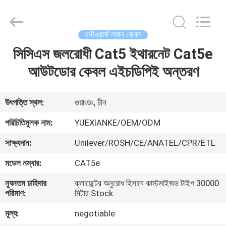
Jingchang
Cable
Industry
Co.,
Ltd. .
নেটওয়ার্ক ল্যান কেবল
All
Rights
সিসিএস জলরোধী Cat5 ইথারনেট Cat5e
বাড়ি
Reserved.
আউটডোর কেবল এইচডিপিই অন্তরণ
পণ্য
উৎপত্তি স্থল:
গুয়াংডং, চীন
ভিডিও
পরিচিতিমুলক নাম:
YUEXIANKE/OEM/ODM
সাক্ষ্যদান:
Unilever/ROSH/CE/ANATEL/CPR/ETL
আমাদের
মডেল নম্বার:
CAT5e
সম্পর্কে
ন্যূনতম চাহিদার
ক্লায়েন্টের অনুরোধ হিসাবে কাস্টমাইজড টাইপ 30000
পরিমাণ:
মিটার Stock
কারখানা
মূল্য:
negotiable
ভ্রমণ