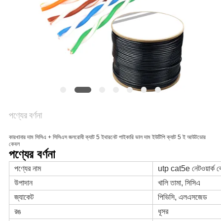
গোপনীয়তা
নীতি
পণ্যের বর্ণনা
কারখানার দাম সিসিএ + সিসিএস জলরোধী ক্যাট 5 ইথারনেট পাইকারি ভাল দাম ইউটিপি ক্যাট 5 ই আউটডোর
কেবল
পণ্যের বর্ণনা
পণ্যের নাম
utp cat5e নেটওয়ার্ক 
উপাদান
খালি তামা, সিসিএ
জ্যাকেট
পিভিসি, এলএসজেড
রঙ
ধূসর