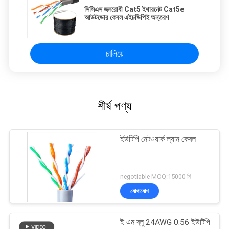
সিসিএস জলরোধী Cat5 ইথারনেট Cat5e
আউটডোর কেবল এইচডিপিই অন্তরণ
চালিয়ে
শীর্ষ পণ্য
ইউটিপি নেটওয়ার্ক ল্যান কেবল
negotiable MOQ:15000 মি
যোগাযোগ
ই এম ব্লু 24AWG 0.56 ইউটিপি