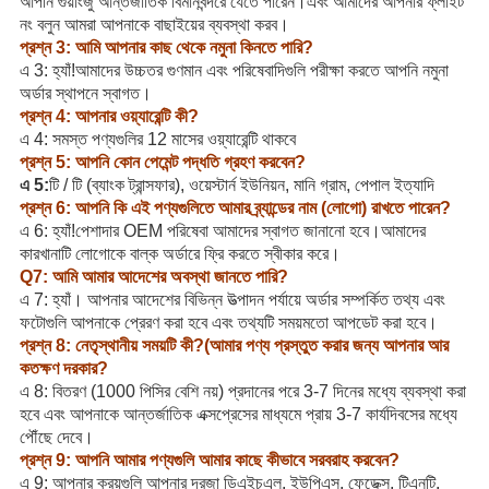
আপনি গুয়াংজু আন্তর্জাতিক বিমানবন্দরে যেতে পারেন।এবং আমাদের আপনার ফ্লাইট
নং বলুন আমরা আপনাকে বাছাইয়ের ব্যবস্থা করব।
প্রশ্ন 3: আমি আপনার কাছ থেকে নমুনা কিনতে পারি?
এ 3: হ্যাঁ!আমাদের উচ্চতর গুণমান এবং পরিষেবাদিগুলি পরীক্ষা করতে আপনি নমুনা
অর্ডার স্থাপনে স্বাগত।
প্রশ্ন 4: আপনার ওয়্যারেন্টি কী?
এ 4: সমস্ত পণ্যগুলির 12 মাসের ওয়্যারেন্টি থাকবে
প্রশ্ন 5: আপনি কোন পেমেন্ট পদ্ধতি গ্রহণ করবেন?
এ 5:
টি / টি (ব্যাংক ট্রান্সফার), ওয়েস্টার্ন ইউনিয়ন, মানি গ্রাম, পেপাল ইত্যাদি
প্রশ্ন 6: আপনি কি এই পণ্যগুলিতে আমার ব্র্যান্ডের নাম (লোগো) রাখতে পারেন?
এ 6: হ্যাঁ!পেশাদার OEM পরিষেবা আমাদের স্বাগত জানানো হবে।আমাদের
কারখানাটি লোগোকে বাল্ক অর্ডারে ফ্রি করতে স্বীকার করে।
Q7: আমি আমার আদেশের অবস্থা জানতে পারি?
এ 7: হ্যাঁ। আপনার আদেশের বিভিন্ন উত্পাদন পর্যায়ে অর্ডার সম্পর্কিত তথ্য এবং
ফটোগুলি আপনাকে প্রেরণ করা হবে এবং তথ্যটি সময়মতো আপডেট করা হবে।
প্রশ্ন 8: নেতৃস্থানীয় সময়টি কী?(আমার পণ্য প্রস্তুত করার জন্য আপনার আর
কতক্ষণ দরকার?
এ 8: বিতরণ (1000 পিসির বেশি নয়) প্রদানের পরে 3-7 দিনের মধ্যে ব্যবস্থা করা
হবে এবং আপনাকে আন্তর্জাতিক এক্সপ্রেসের মাধ্যমে প্রায় 3-7 কার্যদিবসের মধ্যে
পৌঁছে দেবে।
প্রশ্ন 9: আপনি আমার পণ্যগুলি আমার কাছে কীভাবে সরবরাহ করবেন?
এ 9: আপনার ক্রয়গুলি আপনার দরজা ডিএইচএল, ইউপিএস, ফেডেক্স, টিএনটি,