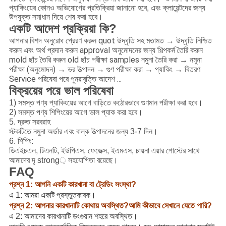
প্যাকিংয়ের কোনও অভিযোগের প্রতিক্রিয়া জানানো হবে, এবং ক্লায়েন্টদের জন্য
উপযুক্ত সমাধান দিয়ে শেষ করা হবে।
একটি আদেশ প্রক্রিয়া কি?
আপনার বিশদ অনুরোধ প্রেরণ করুন quot উদ্ধৃতি সহ মতামত → উদ্ধৃতি নিশ্চিত
করুন এবং অর্থ প্রদান করুন approval অনুমোদনের জন্য শিল্পকর্ম তৈরি করুন
mold ছাঁচ তৈরি করুন old ছাঁচ পরীক্ষা samples নমুনা তৈরি করা → নমুনা
পরীক্ষা (অনুমোদন) → ভর উত্পাদন → গুণ পরীক্ষা করা → প্যাকিং → বিতরণ
Service পরিষেবা পরে পুনরাবৃত্তি আদেশ ...
বিক্রয়ের পরে ভাল পরিষেবা
1) সমস্ত পণ্য প্যাকিংয়ের আগে বাড়িতে কঠোরভাবে গুণমান পরীক্ষা করা হবে।
2) সমস্ত পণ্য শিপিংয়ের আগে ভাল প্যাক করা হবে।
5. দ্রুত সরবরাহ
স্টকটিতে নমুনা অর্ডার এবং বাল্ক উত্পাদনের জন্য 3-7 দিন।
6. শিপিং:
ডিএইচএল, টিএনটি, ইউপিএস, ফেডেক্স, ইএমএস, চায়না এয়ার পোস্টের সাথে
আমাদের দৃ strong় সহযোগিতা রয়েছে।
FAQ
প্রশ্ন 1: আপনি একটি কারখানা বা ট্রেডিং সংস্থা?
এ 1: আমরা একটি প্রস্তুতকারক।
প্রশ্ন 2: আপনার কারখানাটি কোথায় অবস্থিত?আমি কীভাবে সেখানে যেতে পারি?
এ 2: আমাদের কারখানাটি ডংগুয়ান শহরে অবস্থিত।