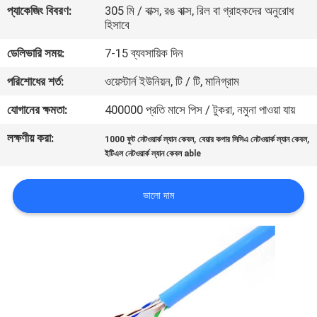
প্যাকেজিং বিবরণ:
305 মি / বাক্স, রঙ বাক্স, রিল বা গ্রাহকদের অনুরোধ
হিসাবে
মান
ডেলিভারি সময়:
7-15 ব্যবসায়িক দিন
নিয়ন্ত্রণ
পরিশোধের শর্ত:
ওয়েস্টার্ন ইউনিয়ন, টি / টি, মানিগ্রাম
যোগাযোগ
যোগানের ক্ষমতা:
400000 প্রতি মাসে পিস / টুকরা, নমুনা পাওয়া যায়
করুন
লক্ষণীয় করা:
,
,
1000 ফুট নেটওয়ার্ক ল্যান কেবল
বেয়ার কপার সিসিএ নেটওয়ার্ক ল্যান কেবল
ইটিএল নেটওয়ার্ক ল্যান কেবল able
খবর
ভালো দাম
কেস
সাইট
ম্যাপ