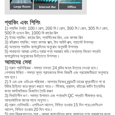
প্যাকিং এবং শিপিং
1) প্যাকিং দৈর্ঘ্য: 100 / রোল, 200 মি / রোল, 300 মি / রোল, 305 মি / রোল,
500 মি ওডেন রিল, 1000 মি কাঠের রিল
2) ইনার প্যাকিং: কাঠের রিল, প্লাস্টিকের রিল, এবং কাগজ রিল
3) বহিরঙ্গন প্যাকিং: শক্ত কাগজ বাক্স, টান আউট বক্স, প্যালেট উপলব্ধ
4) অন্যান্য প্যাকিং ক্লায়েন্টদের অনুরোধ অনুযায়ী উপলব্ধ
5) সাধারণত আমরা এসইএ দ্বারা পণ্য সরবরাহ করি।অন্যান্য বিতরণ পদ্ধতি
ক্লায়েন্টদের অনুরোধের ভিত্তিতে উপলব্ধ।
আমাদের সেবা
1) দ্রুত প্রতিক্রিয়া - সমস্ত তদন্ত 24 ঘন্টার মধ্যে উত্তর দেওয়া হবে।
পেশাদার উক্তি - সমস্ত মূল্য গ্রাহকদের বিশদ বিবরণী এবং প্রয়োজনীয়তা অনুসারে
দাম হবে।
2) ই এম এবং ওডিএম পরিষেবা - আপনার নিজের ব্র্যান্ডটি তারের মুদ্রণটিতে পা বা
মিটার চিহ্নিত করে মুদ্রণ করতে পারে।- স্টিকার, ড্রামস, বাইরের কার্টন ইত্যাদির
জন্য কাস্টমাইজড ডিজাইন তৈরি করুন
3) স্থিতিশীল গুণ - সমস্ত উপাদান এবং পণ্যগুলি QC পদ্ধতি সীমাবদ্ধ করে,
আন্তর্জাতিক মানের সাথে অনুগত।
4) দ্রুত ডেলিভারি - এলসিএল আদেশ, নিশ্চিত হওয়ার 15 দিন পরে;এফসিএল
আদেশ, নিশ্চিত হওয়ার 20 দিন পরে।
5) ভাল বিক্রয়োত্তর সেবা - আমরা ক্লায়েন্টদের কাছে আমাদের পণ্য সরবরাহের জন্য