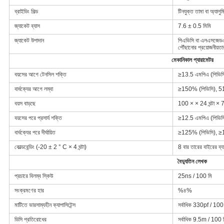
ব্রাইডিং শিল্ড
টিনযুক্ত তামা বা অ্যাল
জ্যাকেট ব্যাস
7.6 ± 0.5 মিমি
জ্যাকেট উপাদান
পিএভিসি বা এলএসজেডএইচ
পৌঁছানোর প্রয়োজনীয়তা
মেকানিকাল প্যারামেটর
বয়সের আগে টেনসিল শক্তি
≥13.5 এমপিএ (পিভিসি
বার্ধক্যের আগে লম্বা
≥150% (পিভিসি), 51
বয়স বাড়ছে
100 × × 24 ঘন্টা × 7
বয়সের পরে প্রসার্য শক্তি
≥12.5 এমপিএ (পিভিসি
বার্ধক্যের পরে দীর্ঘায়িত
≥125% (পিভিসি), ≥1
কোল্ডবেন্ডিং (-20 ± 2 ° C × 4 ঘন্টা)
8 বার তারের বাইরের ব্যাস
বৈদ্যুতিন লেখক
প্রচারে বিলম্ব স্কিউ
25ns / 100 মি
সংক্রমণের হার
%৪%
মাটিতে ভারসাম্যহীন ক্যাপাসিটেন্স
সর্বাধিক 330pf / 100
ডিসি প্রতিরোধের
সর্বাধিক 9.5m / 100 