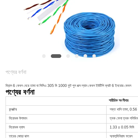
গোপনীয়তা
নীতি
পণ্যের বর্ণনা
বিড়াল 6 কেবল বেরে তামা বা সিসিএ 305 মি 1000 ফুট পুল বক্স ল্যান কেবল ইউটিপি ক্যাট 6 ইনডোর কেবল
পণ্যের বর্ণনা
শারীরিক অংশীদার
কন্ডাক্টর
শক্ত খালি তামা, 0.5
নিরোধক উপাদান
ত্বক ফেনা ত্বক পলিথিন
নিরোধক ব্যাস
1.33 ± 0.05 মিমি
তারের জোড়া ঝাল
অ্যালুমিনিয়াম ফয়েল