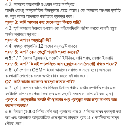
এ 2: আমাদের কারখানাটি ডংগুয়ান শহরে অবস্থিত।
আপনি গুয়াংজু আন্তর্জাতিক বিমানবন্দরে যেতে পারেন।এবং আমাদের আপনার ফ্লাইট
নং বলুন আমরা আপনাকে বাছাইয়ের ব্যবস্থা করব।
প্রশ্ন 3: আমি আপনার কাছ থেকে নমুনা কিনতে পারি?
এ 3: হ্যাঁ!আমাদের উচ্চতর গুণমান এবং পরিষেবাদিগুলি পরীক্ষা করতে আপনি নমুনা
অর্ডার স্থাপনে স্বাগত।
প্রশ্ন 4: আপনার ওয়্যারেন্টি কী?
এ 4: সমস্ত পণ্যগুলির 12 মাসের ওয়্যারেন্টি থাকবে
প্রশ্ন 5: আপনি কোন পেমেন্ট পদ্ধতি গ্রহণ করবেন?
এ 5:
টি / টি (ব্যাংক ট্রান্সফার), ওয়েস্টার্ন ইউনিয়ন, মানি গ্রাম, পেপাল ইত্যাদি
প্রশ্ন 6: আপনি কি এই পণ্যগুলিতে আমার ব্র্যান্ডের নাম (লোগো) রাখতে পারেন?
এ 6: হ্যাঁ!পেশাদার OEM পরিষেবা আমাদের স্বাগত জানানো হবে।আমাদের
কারখানাটি লোগোকে বাল্ক অর্ডারে ফ্রি করতে স্বীকার করে।
Q7: আমি আমার আদেশের অবস্থা জানতে পারি?
এ 7: হ্যাঁ। আপনার আদেশের বিভিন্ন উত্পাদন পর্যায়ে অর্ডার সম্পর্কিত তথ্য এবং
ফটোগুলি আপনাকে প্রেরণ করা হবে এবং তথ্যটি সময়মতো আপডেট করা হবে।
প্রশ্ন 8: নেতৃস্থানীয় সময়টি কী?(আমার পণ্য প্রস্তুত করার জন্য আপনার আর
কতক্ষণ দরকার?
এ 8: বিতরণ (1000 পিসির বেশি নয়) প্রদানের পরে 3-7 দিনের মধ্যে ব্যবস্থা করা
হবে এবং আপনাকে আন্তর্জাতিক এক্সপ্রেসের মাধ্যমে প্রায় 3-7 কার্যদিবসের মধ্যে
পৌঁছে দেবে।