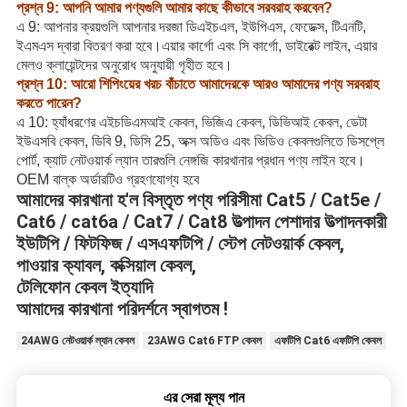
প্রশ্ন 9: আপনি আমার পণ্যগুলি আমার কাছে কীভাবে সরবরাহ করবেন?
এ 9: আপনার ক্রয়গুলি আপনার দরজা ডিএইচএল, ইউপিএস, ফেডেক্স, টিএনটি,
ইএমএস দ্বারা বিতরণ করা হবে।এয়ার কার্গো এবং সি কার্গো, ডাইরেক্ট লাইন, এয়ার
মেলও ক্লায়েন্টদের অনুরোধ অনুযায়ী গৃহীত হবে।
প্রশ্ন 10: আরো শিপিংয়ের খরচ বাঁচাতে আমাদেরকে আরও আমাদের পণ্য সরবরাহ
করতে পারেন?
এ 10: হ্যাঁধরণের এইচডিএমআই কেবল, ভিজিএ কেবল, ডিভিআই কেবল, ডেটা
ইউএসবি কেবল, ডিবি 9, ডিসি 25, অক্স অডিও এবং ভিডিও কেবলগুলিতে ডিসপ্লে
পোর্ট, ক্যাট নেটওয়ার্ক ল্যান তারগুলি নেঙ্গজি কারখানার প্রধান পণ্য লাইন হবে।
OEM বাল্ক অর্ডারটিও গ্রহণযোগ্য হবে
আমাদের কারখানা হ'ল বিস্তৃত পণ্য পরিসীমা Cat5 / Cat5e /
Cat6 / cat6a / Cat7 / Cat8 উত্পাদন পেশাদার উত্পাদনকারী
ইউটিপি / ফিটফিজ / এসএফটিপি / স্টেপ নেটওয়ার্ক কেবল,
পাওয়ার ক্যাবল, কক্সিয়াল কেবল,
টেলিফোন কেবল ইত্যাদি
আমাদের কারখানা পরিদর্শনে স্বাগতম !
24AWG নেটওয়ার্ক ল্যান কেবল
23AWG Cat6 FTP কেবল
এফটিপি Cat6 এফটিপি কেবল
এর সেরা মূল্য পান