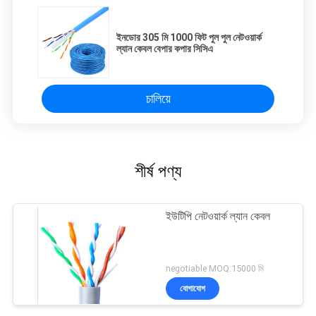
ইনডোর 305 মি 1000 ফিট পুল পুল নেটওয়ার্ক
ল্যান কেবল বেপার কপার সিসিএ
চালিয়ে
শীর্ষ পণ্য
ইউটিপি নেটওয়ার্ক ল্যান কেবল
negotiable MOQ:15000 মি
যোগাযোগ