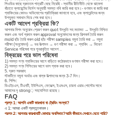
পিওডির কাছে দ্রুততম পাত্রটি বেছে নিয়েছি - স্থানীয় রীতিনীতি থেকে ঝামেলা
বাঁচাতে ক্লায়েন্টের নির্দেশ অনুযায়ী সমস্ত নথি জারি করা হবে।- গুণমান বা জারি করা
প্যাকিংয়ের কোনও অভিযোগের প্রতিক্রিয়া জানানো হবে, এবং ক্লায়েন্টদের জন্য
উপযুক্ত সমাধান দিয়ে শেষ করা হবে।
একটি আদেশ প্রক্রিয়া কি?
আপনার বিশদ অনুরোধ প্রেরণ করুন quot উদ্ধৃতি সহ মতামত → উদ্ধৃতি নিশ্চিত
করুন এবং অর্থ প্রদান করুন approval অনুমোদনের জন্য শিল্পকর্ম তৈরি করুন
mold ছাঁচ তৈরি করুন old ছাঁচ পরীক্ষা samples নমুনা তৈরি করা → নমুনা
পরীক্ষা (অনুমোদন) → ভর উত্পাদন → গুণ পরীক্ষা করা → প্যাকিং → বিতরণ
Service পরিষেবা পরে পুনরাবৃত্তি আদেশ ...
বিক্রয়ের পরে ভাল পরিষেবা
1) সমস্ত পণ্য প্যাকিংয়ের আগে বাড়িতে কঠোরভাবে গুণমান পরীক্ষা করা হবে।
2) সমস্ত পণ্য শিপিংয়ের আগে ভাল প্যাক করা হবে।
5. দ্রুত সরবরাহ
স্টকটিতে নমুনা অর্ডার এবং বাল্ক উত্পাদনের জন্য 3-7 দিন।
6. শিপিং:
ডিএইচএল, টিএনটি, ইউপিএস, ফেডেক্স, ইএমএস, চায়না এয়ার পোস্টের সাথে
আমাদের দৃ strong় সহযোগিতা রয়েছে।
FAQ
প্রশ্ন 1: আপনি একটি কারখানা বা ট্রেডিং সংস্থা?
এ 1: আমরা একটি প্রস্তুতকারক।
প্রশ্ন 2: আপনার কারখানাটি কোথায় অবস্থিত?আমি কীভাবে সেখানে যেতে পারি?