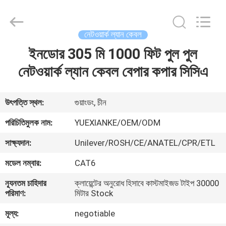
Jingchang
Cable
Industry
Co.,
Ltd. .
নেটওয়ার্ক ল্যান কেবল
All
Rights
ইনডোর 305 মি 1000 ফিট পুল পুল
বাড়ি
Reserved.
নেটওয়ার্ক ল্যান কেবল বেপার কপার সিসিএ
পণ্য
উৎপত্তি স্থল:
গুয়াংডং, চীন
ভিডিও
পরিচিতিমুলক নাম:
YUEXIANKE/OEM/ODM
সাক্ষ্যদান:
Unilever/ROSH/CE/ANATEL/CPR/ETL
আমাদের
মডেল নম্বার:
CAT6
সম্পর্কে
ন্যূনতম চাহিদার
ক্লায়েন্টের অনুরোধ হিসাবে কাস্টমাইজড টাইপ 30000
পরিমাণ:
মিটার Stock
কারখানা
মূল্য:
negotiable
ভ্রমণ