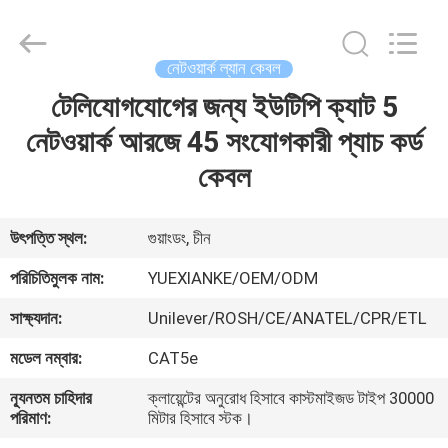
Jingchang
Cable
Industry
Co.,
Ltd. .
নেটওয়ার্ক ল্যান কেবল
All
Rights
টেলিযোগযোগের জন্য ইউটিপি ক্যাট 5
বাড়ি
Reserved.
নেটওয়ার্ক আরজে 45 সংযোগকারী প্যাচ কর্ড
পণ্য
কেবল
ভিডিও
উৎপত্তি স্থল:
গুয়াংডং, চীন
পরিচিতিমুলক নাম:
YUEXIANKE/OEM/ODM
আমাদের
সাক্ষ্যদান:
Unilever/ROSH/CE/ANATEL/CPR/ETL
সম্পর্কে
মডেল নম্বার:
CAT5e
কারখানা
ন্যূনতম চাহিদার
ক্লায়েন্টের অনুরোধ হিসাবে কাস্টমাইজড টাইপ 30000
পরিমাণ:
মিটার হিসাবে স্টক।
ভ্রমণ