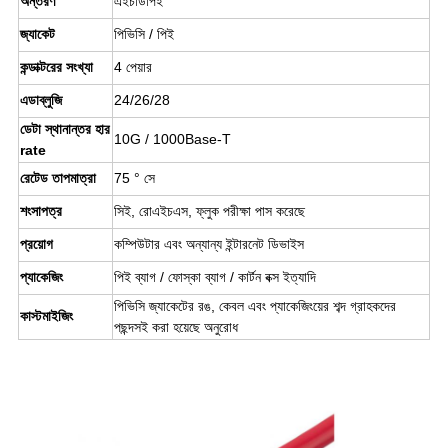
অন্তরণ
এইচডিপিই
জ্যাকেট
পিভিসি / পিই
কন্ডাক্টরের সংখ্যা
4 পেয়ার
এডাব্লুজি
24/26/28
ডেটা স্থানান্তর হার 
10G / 1000Base-T
rate
রেটেড তাপমাত্রা
75 ° সে
শংসাপত্র
সিই, রোএইচএস, ফ্লুক পরীক্ষা পাস করেছে
প্রয়োগ
কম্পিউটার এবং অন্যান্য ইন্টারনেট ডিভাইস
প্যাকেজিং
পিই ব্যাগ / ফোস্কা ব্যাগ / কার্টন বক্স ইত্যাদি 
পিভিসি জ্যাকেটের রঙ, কেবল এবং প্যাকেজিংয়ের শব্দ গ্রাহকদের 
কাস্টমাইজিং
পছন্দসই করা হয়েছে 
অনুরোধ