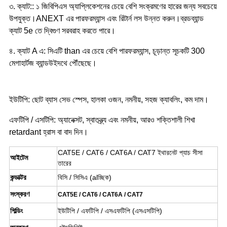
৩. ক্যাট:: ১ জিবিপিএস অ্যাপ্লিকেশনের চেয়ে বেশি সংক্রমণের হারের জন্য সবচেয়ে 
উপযুক্ত।ANEXT এর পারফরম্যান্স এবং রিটার্ন লস উন্নত করুন।ব্রডব্যান্ড 
ক্যাট 5e তে দ্বিগুণ সরবরাহ করতে পারে।
৪. ক্যাট A এ: সিএটি than এর চেয়ে বেশি পারফরম্যান্স, চূড়ান্ত সূচকটি 300 
মেগাহার্টজ ব্যান্ডউইদথে পৌঁছেছে।
ইউটিপি: ছোট ব্যাস সেভ স্পেস, হালকা ওজন, নমনীয়, সহজ ক্যাবলিং, কম দাম।
এফটিপি / এসটিপি: অ্যানেক্সট, স্বাতন্ত্র্য এবং নমনীয়, আরও শক্তিশালী শিখা 
retardant হ্রাস বা বাদ দিন। 
CAT5E / CAT6 / CAT6A / CAT7 ইথারনেট প্যাচ সীসা 
আইটেম
তারের
কন্ডাক্টর
বিসি / সিসিএ (alচ্ছিক)
সংস্করণ
CAT5E / CAT6 / CAT6A / CAT7
শিল্ডিং
ইউটিপি / এফটিপি / এসএফটিপি (এসএসটিপি)