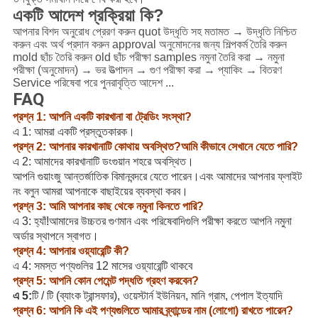
একটি আদেশ প্রক্রিয়া কি?
আপনার বিশদ অনুরোধ প্রেরণ করুন quot উদ্ধৃতি সহ মতামত → উদ্ধৃতি নিশ্চিত
করুন এবং অর্থ প্রদান করুন approval অনুমোদনের জন্য শিল্পকর্ম তৈরি করুন
mold ছাঁচ তৈরি করুন old ছাঁচ পরীক্ষা samples নমুনা তৈরি করা → নমুনা
পরীক্ষা (অনুমোদন) → ভর উত্পাদন → গুণ পরীক্ষা করা → প্যাকিং → বিতরণ
Service পরিষেবা পরে পুনরাবৃত্তি আদেশ ...
FAQ
প্রশ্ন 1: আপনি একটি কারখানা বা ট্রেডিং সংস্থা?
এ 1: আমরা একটি প্রস্তুতকারক।
প্রশ্ন 2: আপনার কারখানাটি কোথায় অবস্থিত?আমি কীভাবে সেখানে যেতে পারি?
এ 2: আমাদের কারখানাটি ডংগুয়ান শহরে অবস্থিত।
আপনি গুয়াংজু আন্তর্জাতিক বিমানবন্দরে যেতে পারেন।এবং আমাদের আপনার ফ্লাইট
নং বলুন আমরা আপনাকে বাছাইয়ের ব্যবস্থা করব।
প্রশ্ন 3: আমি আপনার কাছ থেকে নমুনা কিনতে পারি?
এ 3: হ্যাঁ!আমাদের উচ্চতর গুণমান এবং পরিষেবাদিগুলি পরীক্ষা করতে আপনি নমুনা
অর্ডার স্থাপনে স্বাগত।
প্রশ্ন 4: আপনার ওয়্যারেন্টি কী?
এ 4: সমস্ত পণ্যগুলির 12 মাসের ওয়্যারেন্টি থাকবে
প্রশ্ন 5: আপনি কোন পেমেন্ট পদ্ধতি গ্রহণ করবেন?
এ 5:
টি / টি (ব্যাংক ট্রান্সফার), ওয়েস্টার্ন ইউনিয়ন, মানি গ্রাম, পেপাল ইত্যাদি
প্রশ্ন 6: আপনি কি এই পণ্যগুলিতে আমার ব্র্যান্ডের নাম (লোগো) রাখতে পারেন?