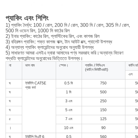
প্যাকিং এবং শিপিং
1) প্যাকিং দৈর্ঘ্য: 100 / রোল, 200 মি / রোল, 300 মি / রোল, 305 মি / রোল,
500 মি ওডেন রিল, 1000 মি কাঠের রিল
2) ইনার প্যাকিং: কাঠের রিল, প্লাস্টিকের রিল, এবং কাগজ রিল
3) বহিরঙ্গন প্যাকিং: শক্ত কাগজ বাক্স, টান আউট বক্স, প্যালেট উপলব্ধ
4) অন্যান্য প্যাকিং ক্লায়েন্টদের অনুরোধ অনুযায়ী উপলব্ধ
5) সাধারণত আমরা এসইএ দ্বারা আমাদের পণ্য সরবরাহ করি।অন্যান্য বিতরণ
পদ্ধতি ক্লায়েন্টদের অনুরোধের ভিত্তিতে উপলব্ধ।
না
ভাল নাম
স্পেক।
প্যাকিং / পিসিএস
কার্টন 
(কার্টনে কিউটিওয়াই)
এল
ঘ
ইউটিপি CAT5E
0.5 মি
750
5
প্যাচ কর্ড
ঘ
1 মি
500
5
ঘ
3 এম
250
5
ঘ
5 এম
150
5
৫
7 এম
125
5
।
10 এম
90
5
ঘ
ইউটিপি সিএটি 6
0.5
560
5