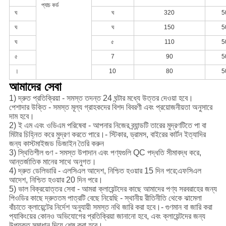
প্যাচ কর্ড
ঘ
ঘ
320
5
ঘ
ঘ
150
5
ঘ
৫
110
5
৫
7
90
5
।
10
80
5
আমাদের সেবা
1) দ্রুত প্রতিক্রিয়া - সমস্ত তদন্ত 24 ঘন্টার মধ্যে উত্তর দেওয়া হবে।
পেশাদার উক্তি - সমস্ত মূল্য গ্রাহকদের বিশদ বিবরণী এবং প্রয়োজনীয়তা অনুসারে
দাম হবে।
2) ই এম এবং ওডিএম পরিষেবা - আপনার নিজের ব্র্যান্ডটি তারের মুদ্রণটিতে পা বা
মিটার চিহ্নিত করে মুদ্রণ করতে পারে।- স্টিকার, ড্রামস, বাইরের কার্টন ইত্যাদির
জন্য কাস্টমাইজড ডিজাইন তৈরি করুন
3) স্থিতিশীল গুণ - সমস্ত উপাদান এবং পণ্যগুলি QC পদ্ধতি সীমাবদ্ধ করে,
আন্তর্জাতিক মানের সাথে অনুগত।
4) দ্রুত ডেলিভারি - এলসিএল আদেশ, নিশ্চিত হওয়ার 15 দিন পরে;এফসিএল
আদেশ, নিশ্চিত হওয়ার 20 দিন পরে।
5) ভাল বিক্রয়োত্তর সেবা - আমরা ক্লায়েন্টদের কাছে আমাদের পণ্য সরবরাহের জন্য
পিওডির কাছে দ্রুততম পাত্রটি বেছে নিয়েছি - স্থানীয় রীতিনীতি থেকে ঝামেলা
বাঁচাতে ক্লায়েন্টের নির্দেশ অনুযায়ী সমস্ত নথি জারি করা হবে।- গুণমান বা জারি করা
প্যাকিংয়ের কোনও অভিযোগের প্রতিক্রিয়া জানানো হবে, এবং ক্লায়েন্টদের জন্য
উপযুক্ত সমাধান দিয়ে শেষ করা হবে।