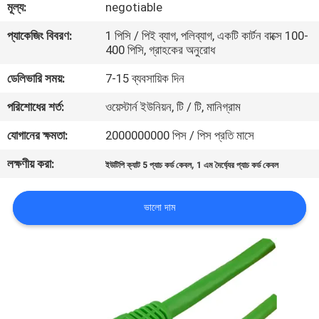
মূল্য:
negotiable
মান
প্যাকেজিং বিবরণ:
1 পিসি / পিই ব্যাগ, পলিব্যাগ, একটি কার্টন বাক্সে 100-
400 পিসি, গ্রাহকের অনুরোধ
নিয়ন্ত্রণ
ডেলিভারি সময়:
7-15 ব্যবসায়িক দিন
যোগাযোগ
পরিশোধের শর্ত:
ওয়েস্টার্ন ইউনিয়ন, টি / টি, মানিগ্রাম
করুন
যোগানের ক্ষমতা:
2000000000 পিস / পিস প্রতি মাসে
লক্ষণীয় করা:
,
ইউটিপি ক্যাট 5 প্যাচ কর্ড কেবল
1 এম দৈর্ঘ্যের প্যাচ কর্ড কেবল
খবর
ভালো দাম
কেস
সাইট
ম্যাপ