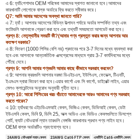
এ 6: হ্যাঁ!পেশাদার OEM পরিষেবা আমাদের স্বাগত জানানো হবে।আমাদের
কারখানাটি লোগোকে বাল্ক অর্ডারে ফ্রি করতে স্বীকার করে।
Q7: আমি আমার আদেশের অবস্থা জানতে পারি?
এ 7: হ্যাঁ। আপনার আদেশের বিভিন্ন উত্পাদন পর্যায়ে অর্ডার সম্পর্কিত তথ্য এবং
ফটোগুলি আপনাকে প্রেরণ করা হবে এবং তথ্যটি সময়মতো আপডেট করা হবে।
প্রশ্ন 8: নেতৃস্থানীয় সময়টি কী?(আমার পণ্য প্রস্তুত করার জন্য আপনার আর
কতক্ষণ দরকার?
এ 8: বিতরণ (1000 পিসির বেশি নয়) প্রদানের পরে 3-7 দিনের মধ্যে ব্যবস্থা করা
হবে এবং আপনাকে আন্তর্জাতিক এক্সপ্রেসের মাধ্যমে প্রায় 3-7 কার্যদিবসের মধ্যে
পৌঁছে দেবে।
প্রশ্ন 9: আপনি আমার পণ্যগুলি আমার কাছে কীভাবে সরবরাহ করবেন?
এ 9: আপনার ক্রয়গুলি আপনার দরজা ডিএইচএল, ইউপিএস, ফেডেক্স, টিএনটি,
ইএমএস দ্বারা বিতরণ করা হবে।এয়ার কার্গো এবং সি কার্গো, ডাইরেক্ট লাইন, এয়ার
মেলও ক্লায়েন্টদের অনুরোধ অনুযায়ী গৃহীত হবে।
প্রশ্ন 10: আরো শিপিংয়ের খরচ বাঁচাতে আমাদেরকে আরও আমাদের পণ্য সরবরাহ
করতে পারেন?
এ 10: হ্যাঁধরণের এইচডিএমআই কেবল, ভিজিএ কেবল, ডিভিআই কেবল, ডেটা
ইউএসবি কেবল, ডিবি 9, ডিসি 25, অক্স অডিও এবং ভিডিও কেবলগুলিতে ডিসপ্লে
পোর্ট, ক্যাট নেটওয়ার্ক ল্যান তারগুলি নেঙ্গজি কারখানার প্রধান পণ্য লাইন হবে।
OEM বাল্ক অর্ডারটিও গ্রহণযোগ্য হবে।
24AWG নেটওয়ার্ক ল্যান কেবল
23AWG Cat6 FTP কেবল
এফটিপি Cat6 এফটিপি কেবল