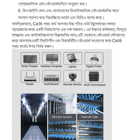
প্লেয়ারগুলিকে হোম নেটওয়ার্কগুলিতে সংযুক্ত করা।
ভিওআইপি ফোন এবং যোগাযোগের ডিভাইসগুলিকে নেটওয়ার্কগুলির সাথে
সংযোগ স্থাপন করে নিরবচ্ছিন্ন ভয়েস এবং ভিডিও কলের জন্য।
সামগ্রিকভাবে, Cat6 প্যাচ কর্ড আপনার উচ্চ গতির ডেটা ট্রান্সফারের সমস্ত
প্রয়োজনের জন্য একটি নির্ভরযোগ্য এবং দক্ষ সমাধান। এর উচ্চতর কর্মক্ষমতা, বিস্তৃত
সামঞ্জস্য এবং কাস্টমাইজযোগ্য বিকল্পগুলির সাথে,এটি যেকোনো নেটওয়ার্ক সেটআপের
জন্য আবশ্যকএকটি স্থিতিশীল এবং বিরামবিহীন নেটওয়ার্ক সংযোগের জন্য Cat6
প্যাচ কর্ডের উপর নির্ভর করুন।