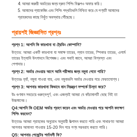
আমরা জরুরী অর্ডারের জন্য দ্রুত শিপিং বিকল্পও অফার করি।
আমাদের প্যাকেজিং এবং শিপিং পদ্ধতিগুলি নিশ্চিত করে যে পণ্যটি আমাদের
গ্রাহকদের কাছে নিখুঁত অবস্থায় পৌঁছেছে।
প্রায়শই জিজ্ঞাসিত প্রশ্নঃ
প্রশ্ন 1: আপনি কি কারখানা বা ট্রেডিং কোম্পানি?
উত্তর: আমরা একটি কারখানা যা সমাক্ষ তারের, ল্যান তারের, স্পিকার তারের, এলার্ম
তারের ইত্যাদি উৎপাদনে বিশেষজ্ঞ। এবং সবাই জানে, আমরা বিশ্বস্ত এবং
পেশাদার।
প্রশ্ন 2: অর্ডার দেওয়ার আগে আমি পরীক্ষার জন্য নমুনা পেতে পারি?
উত্তরঃ হ্যাঁ, নমুনা পাওয়া যায়, এবং নমুনাগুলি অর্ডার দেওয়ার পরে ফেরতযোগ্য।
প্রশ্ন 3: আপনার কারখানা কিভাবে মান নিয়ন্ত্রণ সম্পর্কে চিন্তা করে?
উঃ গুণমান সবচেয়ে গুরুত্বপূর্ণ, এবং এজন্যই আমরা যে কাঁচামালটি বেছে নিই তা
উচ্চমানের।
Q4:আপনি কি OEM অর্ডার গ্রহণ করেন এবং অর্ডার দেওয়ার পরে আপনি কতক্ষণ
শিপিং করবেন?
উত্তরঃ আমরা গ্রাহকের অনুরোধ অনুযায়ী উত্পাদন করতে পারি এবং সাধারণত আমরা
আপনার আমানত পাওয়ার 15-20 দিন পরে পণ্য সরবরাহ করতে পারি।
Q5: আপনার পেমেন্টের শর্তাবলী কি?