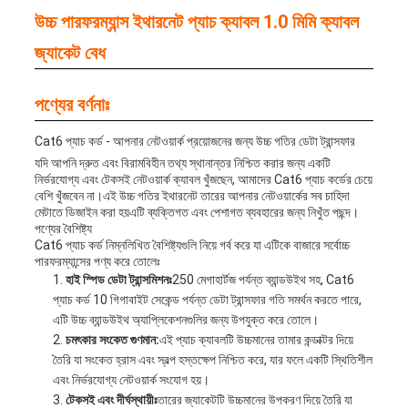
উচ্চ পারফরম্যান্স ইথারনেট প্যাচ ক্যাবল 1.0 মিমি ক্যাবল
জ্যাকেট বেধ
পণ্যের বর্ণনাঃ
Cat6 প্যাচ কর্ড - আপনার নেটওয়ার্ক প্রয়োজনের জন্য উচ্চ গতির ডেটা ট্রান্সফার
যদি আপনি দ্রুত এবং বিরামবিহীন তথ্য স্থানান্তর নিশ্চিত করার জন্য একটি
নির্ভরযোগ্য এবং টেকসই নেটওয়ার্ক ক্যাবল খুঁজছেন, আমাদের Cat6 প্যাচ কর্ডের চেয়ে
বেশি খুঁজবেন না।এই উচ্চ গতির ইথারনেট তারের আপনার নেটওয়ার্কের সব চাহিদা
মেটাতে ডিজাইন করা হয়এটি ব্যক্তিগত এবং পেশাগত ব্যবহারের জন্য নিখুঁত পছন্দ।
পণ্যের বৈশিষ্ট্য
Cat6 প্যাচ কর্ড নিম্নলিখিত বৈশিষ্ট্যগুলি নিয়ে গর্ব করে যা এটিকে বাজারে সর্বোচ্চ
পারফরম্যান্সের পণ্য করে তোলেঃ
হাই স্পিড ডেটা ট্রান্সমিশনঃ
250 মেগাহার্টজ পর্যন্ত ব্যান্ডউইথ সহ, Cat6
প্যাচ কর্ড 10 গিগাবাইট সেকেন্ড পর্যন্ত ডেটা ট্রান্সফার গতি সমর্থন করতে পারে,
এটি উচ্চ ব্যান্ডউইথ অ্যাপ্লিকেশনগুলির জন্য উপযুক্ত করে তোলে।
চমৎকার সংকেত গুণমান:
এই প্যাচ ক্যাবলটি উচ্চমানের তামার কন্ডাক্টর দিয়ে
তৈরি যা সংকেত হ্রাস এবং স্বল্প হস্তক্ষেপ নিশ্চিত করে, যার ফলে একটি স্থিতিশীল
এবং নির্ভরযোগ্য নেটওয়ার্ক সংযোগ হয়।
টেকসই এবং দীর্ঘস্থায়ীঃ
তারের জ্যাকেটটি উচ্চমানের উপকরণ দিয়ে তৈরি যা