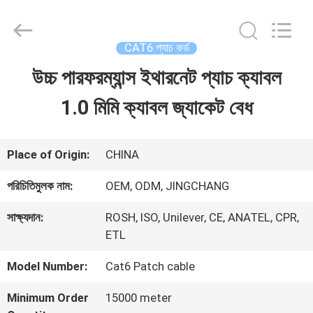
Guangdong
Jingchang
Cable
Industry
CAT6 প্যাচ কর্ড
Co.,
Ltd. .
উচ্চ পারফরম্যান্স ইথারনেট প্যাচ ক্যাবল
বাড়ি
All
Rights
Reserved.
1.0 মিমি ক্যাবল জ্যাকেট বেধ
পণ্য
Place of Origin:
CHINA
ভিডিও
পরিচিতিমুলক নাম:
OEM, ODM, JINGCHANG
সাক্ষ্যদান:
ROSH, ISO, Unilever, CE, ANATEL, CPR,
আমাদের
ETL
সম্পর্কে
Model Number:
Cat6 Patch cable
Minimum Order
15000 meter
কারখানা