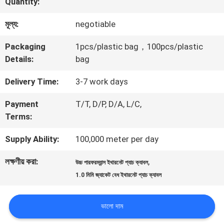
Quantity:
ভ্রমণ
মূল্য:
negotiable
Packaging
1pcs/plastic bag，100pcs/plastic
মান
Details:
bag
নিয়ন্ত্রণ
Delivery Time:
3-7 work days
Payment
T/T, D/P, D/A, L/C,
যোগাযোগ
Terms:
করুন
Supply Ability:
100,000 meter per day
লক্ষণীয় করা:
,
উচ্চ পারফরম্যান্স ইথারনেট প্যাচ ক্যাবল
খবর
1.0 মিমি জ্যাকেট বেধ ইথারনেট প্যাচ ক্যাবল
কেস
ভালো দাম