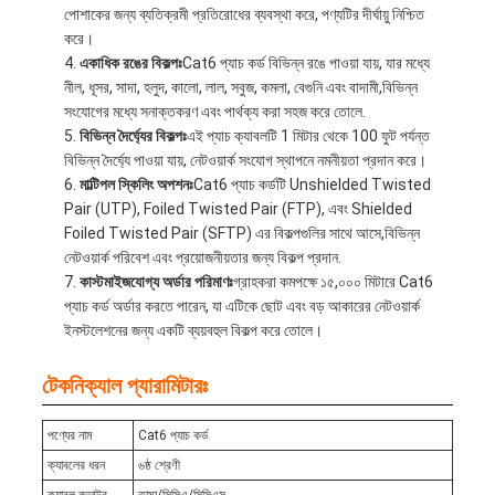
পোশাকের জন্য ব্যতিক্রমী প্রতিরোধের ব্যবস্থা করে, পণ্যটির দীর্ঘায়ু নিশ্চিত
করে।
একাধিক রঙের বিকল্পঃ
Cat6 প্যাচ কর্ড বিভিন্ন রঙে পাওয়া যায়, যার মধ্যে
নীল, ধূসর, সাদা, হলুদ, কালো, লাল, সবুজ, কমলা, বেগুনি এবং বাদামী,বিভিন্ন
সংযোগের মধ্যে সনাক্তকরণ এবং পার্থক্য করা সহজ করে তোলে.
বিভিন্ন দৈর্ঘ্যের বিকল্পঃ
এই প্যাচ ক্যাবলটি 1 মিটার থেকে 100 ফুট পর্যন্ত
বিভিন্ন দৈর্ঘ্যে পাওয়া যায়, নেটওয়ার্ক সংযোগ স্থাপনে নমনীয়তা প্রদান করে।
মাল্টিপল স্কিলিং অপশনঃ
Cat6 প্যাচ কর্ডটি Unshielded Twisted
Pair (UTP), Foiled Twisted Pair (FTP), এবং Shielded
Foiled Twisted Pair (SFTP) এর বিকল্পগুলির সাথে আসে,বিভিন্ন
নেটওয়ার্ক পরিবেশ এবং প্রয়োজনীয়তার জন্য বিকল্প প্রদান.
কাস্টমাইজযোগ্য অর্ডার পরিমাণঃ
গ্রাহকরা কমপক্ষে ১৫,০০০ মিটারে Cat6
প্যাচ কর্ড অর্ডার করতে পারেন, যা এটিকে ছোট এবং বড় আকারের নেটওয়ার্ক
ইনস্টলেশনের জন্য একটি ব্যয়বহুল বিকল্প করে তোলে।
টেকনিক্যাল প্যারামিটারঃ
পণ্যের নাম
Cat6 প্যাচ কর্ড
ক্যাবলের ধরন
৬ষ্ঠ শ্রেণী