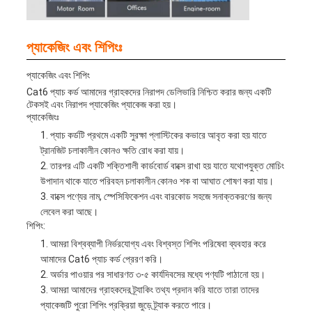
প্যাকেজিং এবং শিপিংঃ
প্যাকেজিং এবং শিপিং
Cat6 প্যাচ কর্ড আমাদের গ্রাহকদের নিরাপদ ডেলিভারি নিশ্চিত করার জন্য একটি
টেকসই এবং নিরাপদ প্যাকেজিং প্যাকেজ করা হয়।
প্যাকেজিংঃ
প্যাচ কর্ডটি প্রথমে একটি সুরক্ষা প্লাস্টিকের কভারে আবৃত করা হয় যাতে
ট্রানজিট চলাকালীন কোনও ক্ষতি রোধ করা যায়।
তারপর এটি একটি শক্তিশালী কার্ডবোর্ড বাক্সে রাখা হয় যাতে যথোপযুক্ত মোচিং
উপাদান থাকে যাতে পরিবহন চলাকালীন কোনও শক বা আঘাত শোষণ করা যায়।
বাক্সে পণ্যের নাম, স্পেসিফিকেশন এবং বারকোড সহজে সনাক্তকরণের জন্য
লেবেল করা আছে।
শিপিং:
আমরা বিশ্বব্যাপী নির্ভরযোগ্য এবং বিশ্বস্ত শিপিং পরিষেবা ব্যবহার করে
আমাদের Cat6 প্যাচ কর্ড প্রেরণ করি।
অর্ডার পাওয়ার পর সাধারণত ৩-৫ কার্যদিবসের মধ্যে পণ্যটি পাঠানো হয়।
আমরা আমাদের গ্রাহকদের ট্র্যাকিং তথ্য প্রদান করি যাতে তারা তাদের
প্যাকেজটি পুরো শিপিং প্রক্রিয়া জুড়ে ট্র্যাক করতে পারে।