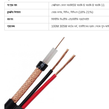
পণ্যের নাম
কোক্সিয়াল কেবল আরজি59 আরজি 6 আরজি 8 আরজি 11
কন্ডাক্টর উপাদান
বেয়ার কপার, সিসিএ, সিসিএস (18% 21%)
ফাংশন
সিসিটিভি সিএটিভি এইচডিটিভি স্যাটেলাইট
প্যাকেজ
100M 305M কাঠের ডর্ম, প্লাস্টিকের ড্রাম।সহজ পুল-আউট 