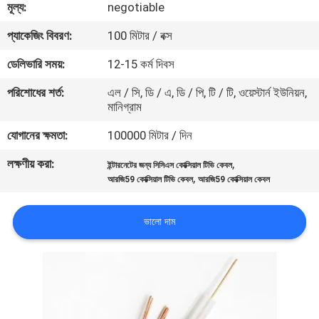
মূল্য:
negotiable
মান
প্যাকেজিং বিবরণ:
100 মিটার / বক্স
নিয়ন্ত্রণ
ডেলিভারি সময়:
12-15 কর্ম দিবস
পরিশোধের শর্ত:
এল / সি, ডি / এ, ডি / পি, টি / টি, ওয়েস্টার্ন ইউনিয়ন,
যোগাযোগ
মানিগ্রাম
করুন
যোগানের ক্ষমতা:
100000 মিটার / দিন
লক্ষণীয় করা:
,
ইন্টারনেটের জন্য সিসিএস কোক্সিয়াল টিভি কেবল
খবর
,
আরজি59 কোক্সিয়াল টিভি কেবল
আরজি59 কোক্সিয়াল কেবল
কেস
ভালো দাম
সাইট
ম্যাপ