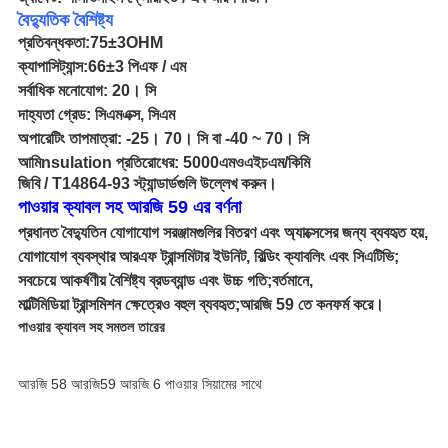
বৈদ্যুতিক বৈশিষ্ট্য
প্রতিবন্ধকতা:
75
±
3OHM
ক্যাপাসিট্যান্স:
66
±
3 পিএফ / এম
সর্বাধিক মনোযোগ: 20
। সি
দাহ্যতা গ্রেড: সিএমএক্স, সিএম
অপারেটিং তাপমাত্রা: -25। 70
। সি
বা -40 ~ 70
। সি
আমি
nsulation প্রতিরোধের
: 5000
এমওএইচএম
/
কিমি
জিবি / T14864-93 স্ট্যান্ডার্ডগুলি উল্লেখ করুন।
পাওয়ার ক্যাবল সহ আরজি 59 এর বর্ণনা
প্রধানত বৈদ্যুতিন যোগাযোগ সরঞ্জামগুলির বিতরণ এবং অ্যাক্সেসের জন্য ব্যবহৃত হয়,
যোগাযোগ ব্যবস্থার আরএফ ট্রান্সমিটার ইউনিট, বিল্ডিং ক্যাবলিং এবং সিএটিভি;
সবচেয়ে আকর্ষণীয় বৈশিষ্ট্য ব্রডব্যান্ড এবং উচ্চ গতি;বর্তমানে,
মাল্টিমিডিয়া ট্রান্সমিশন ক্ষেত্রেও বহুল ব্যবহৃত;আরজি 59 তে কনফর্ম করে।
পাওয়ার ক্যাবল সহ সমতল তারের
আরজি 58 আরজি59 আরজি 6 পাওয়ার সিয়ামের সাথে