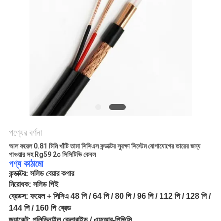
গোপনীয়তা
নীতি
পণ্যের বর্ণনা
আল ফয়েল 0.81 মিমি খাঁটি তামা সিসিএস কন্ডাক্টর সুরক্ষা সিস্টেম যোগাযোগের তারের জন্য
পাওয়ার সহ Rg59 2c সিসিটিভি কেবল
পণ্য কাঠামো
কন্ডাক্টর: সলিড বেয়ার কপার
নিরোধক:
সলিড পিই
ব্রেডস
: ফয়েল
+ সিসিএ 48 পি / 64 পি / 80 পি / 96 পি / 112 পি / 128 পি /
144 পি / 160 পি ব্রেড
জ্যাকেট: পলিভিনাইল ক্লোরাইড
/ এফআর-পিভিসি