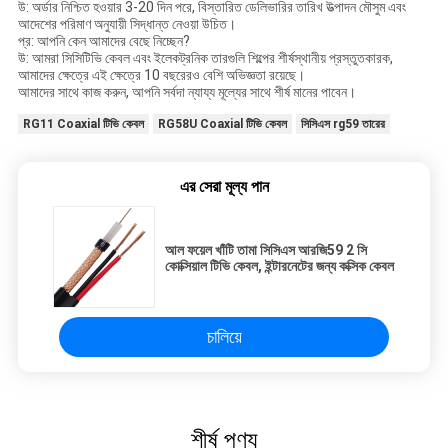
উ: অর্ডার নিশ্চিত হওয়ার 3-20 দিন পরে, বিস্তারিত ডেলিভারির তারিখ উত্পাদন মৌসুম এবং
আদেশের পরিমাণ অনুযায়ী সিদ্ধান্ত নেওয়া উচিত।
প্র: আপনি কেন আমাদের বেছে নিচ্ছেন?
উ: আমরা সিসিটিভি কেবল এবং ইলেকট্রনিক তারগুলি শিল্পের শীর্ষস্থানীয় প্রস্তুতকারক,
আমাদের ক্ষেত্রে এই ক্ষেত্রে 10 বছরেরও বেশি অভিজ্ঞতা রয়েছে।
আমাদের সাথে কাজ করুন, আপনি সর্বদা ন্যায্য মূল্যের সাথে শীর্ষ মানের পাবেন।
RG11 Coaxial টিভি কেবল
RG58U Coaxial টিভি কেবল
সিসিএস rg59 তারের
এর সেরা মূল্য পান
আল ফয়েল খাঁটি তামা সিসিএস আরজি59 2 সি
কোক্সিয়াল টিভি কেবল, ইন্টারনেটের জন্য কক্সিক কেবল
চালিয়ে
শীর্ষ পণ্য