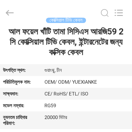
Jingchang
Cable
Industry
Co.,
Ltd. .
কোক্সিয়াল টিভি কেবল
All
Rights
আল ফয়েল খাঁটি তামা সিসিএস আরজি59 2
বাড়ি
Reserved.
সি কোক্সিয়াল টিভি কেবল, ইন্টারনেটের জন্য
পণ্য
কক্সিক কেবল
ভিডিও
উৎপত্তি স্থল:
গুয়াংঝু, চীন
পরিচিতিমুলক নাম:
OEM/ ODM/ YUEXIANKE
আমাদের
সাক্ষ্যদান:
CE/ RoHS/ ETL/ ISO
সম্পর্কে
মডেল নম্বার:
RG59
কারখানা
ন্যূনতম চাহিদার
20000 মিটার
পরিমাণ:
ভ্রমণ