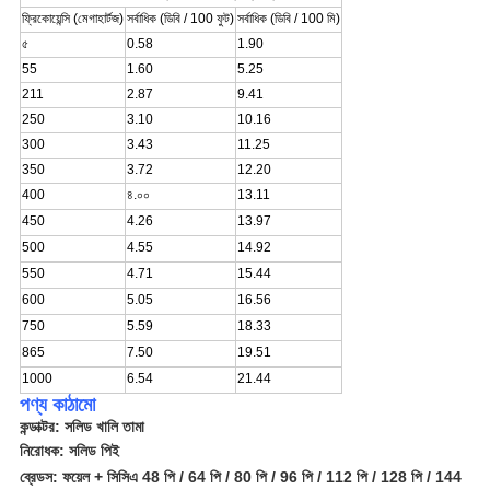
ফ্রিকোয়েন্সি (মেগাহার্টজ)
সর্বাধিক (ডিবি / 100 ফুট)
সর্বাধিক (ডিবি / 100 মি)
৫
0.58
1.90
55
1.60
5.25
211
2.87
9.41
250
3.10
10.16
300
3.43
11.25
350
3.72
12.20
400
৪.০০
13.11
450
4.26
13.97
500
4.55
14.92
550
4.71
15.44
600
5.05
16.56
750
5.59
18.33
865
7.50
19.51
1000
6.54
21.44
পণ্য কাঠামো
কন্ডাক্টর: সলিড খালি তামা
নিরোধক:
সলিড পিই
ব্রেডস
: ফয়েল
+ সিসিএ 48 পি / 64 পি / 80 পি / 96 পি / 112 পি / 128 পি / 144