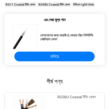
RG11 Coaxial টিভি কেবল
RG58U Coaxial টিভি কেবল
সিসিএস rg59 তারের
এর সেরা মূল্য পান
যোগাযোগের জন্য আরজি 6 কোয়াড শিল্ড সিসিটিভি
কোক্সিয়াল কেবল
চালিয়ে
শীর্ষ পণ্য
RG58U Coaxial টিভি কেবল