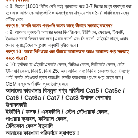
এ 8: বিতরণ (1000 পিসির বেশি নয়) প্রদানের পরে 3-7 দিনের মধ্যে ব্যবস্থা করা
হবে এবং আপনাকে আন্তর্জাতিক এক্সপ্রেসের মাধ্যমে প্রায় 3-7 কার্যদিবসের মধ্যে
পৌঁছে দেবে।
প্রশ্ন 9: আপনি আমার পণ্যগুলি আমার কাছে কীভাবে সরবরাহ করবেন?
এ 9: আপনার ক্রয়গুলি আপনার দরজা ডিএইচএল, ইউপিএস, ফেডেক্স, টিএনটি,
ইএমএস দ্বারা বিতরণ করা হবে।এয়ার কার্গো এবং সি কার্গো, ডাইরেক্ট লাইন, এয়ার
মেলও ক্লায়েন্টদের অনুরোধ অনুযায়ী গৃহীত হবে।
প্রশ্ন 10: আরো শিপিংয়ের খরচ বাঁচাতে আমাদেরকে আরও আমাদের পণ্য সরবরাহ
করতে পারেন?
এ 10: হ্যাঁধরণের এইচডিএমআই কেবল, ভিজিএ কেবল, ডিভিআই কেবল, ডেটা
ইউএসবি কেবল, ডিবি 9, ডিসি 25, অক্স অডিও এবং ভিডিও কেবলগুলিতে ডিসপ্লে
পোর্ট, ক্যাট নেটওয়ার্ক ল্যান তারগুলি নেঙ্গজি কারখানার প্রধান পণ্য লাইন হবে।
OEM বাল্ক অর্ডারটিও গ্রহণযোগ্য হবে
আমাদের কারখানার বিস্তৃত পণ্য পরিসীমা Cat5 / Cat5e /
Cat6 / Cat6a / Cat7 / Cat8 উত্পাদন পেশাদার
উত্পাদনকারী
ইউটিপি / ফলক / এসফটিপি / স্টেপ নেটওয়ার্ক কেবল,
পাওয়ার ক্যাবল, কক্সিয়াল কেবল,
টেলিফোন কেবল ইত্যাদি
আমাদের কারখানা পরিদর্শনে স্বাগতম !