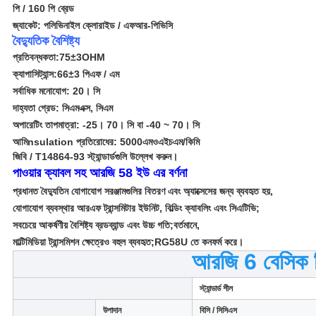
পি / 160 পি ব্রেড
জ্যাকেট: পলিভিনাইল ক্লোরাইড
/ এফআর-পিভিসি
বৈদ্যুতিক বৈশিষ্ট্য
প্রতিবন্ধকতা:
75
±
3OHM
ক্যাপাসিট্যান্স:
66
±
3 পিএফ / এম
সর্বাধিক মনোযোগ: 20
। সি
দাহ্যতা গ্রেড: সিএমএক্স, সিএম
অপারেটিং তাপমাত্রা: -25। 70
। সি
বা -40 ~ 70
। সি
আমি
nsulation প্রতিরোধের
: 5000
এমওএইচএম
/
কিমি
জিবি / T14864-93 স্ট্যান্ডার্ডগুলি উল্লেখ করুন।
পাওয়ার ক্যাবল সহ আরজি 58 ইউ এর বর্ণনা
প্রধানত বৈদ্যুতিন যোগাযোগ সরঞ্জামগুলির বিতরণ এবং অ্যাক্সেসের জন্য ব্যবহৃত হয়,
যোগাযোগ ব্যবস্থার আরএফ ট্রান্সমিটার ইউনিট, বিল্ডিং ক্যাবলিং এবং সিএটিভি;
সবচেয়ে আকর্ষণীয় বৈশিষ্ট্য ব্রডব্যান্ড এবং উচ্চ গতি;বর্তমানে,
মাল্টিমিডিয়া ট্রান্সমিশন ক্ষেত্রেও বহুল ব্যবহৃত;RG58U তে কনফর্ম করে।
আরজি 6 বেসিক নি
স্ট্যান্ডার্ড শীল
উপাদান
বিসি / সিসিএস