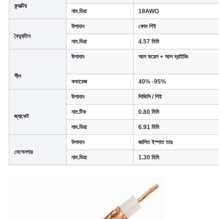
কন্ডাক্টর
নাম.ডিয়া
18AWG
উপাদান
ফোম পিই
বৈদ্যুতিন
নাম.ডিয়া
4.57 মিমি
উপাদান
আল ফয়েল + আল ব্রাইডিং
শীল
কভারেজ
40% -95%
উপাদান
পিভিসি / পিই
নাম.টিক
0.80 মিমি
জ্যাকেট
নাম.ডিয়া
6.91 মিমি
উপাদান
জালিত ইস্পাত তার
মেসেনগার
নাম.ডিয়া
1.30 মিমি