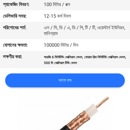
প্যাকেজিং বিবরণ:
100 মিটার / বক্স
মান
ডেলিভারি সময়:
12-15 কর্ম দিবস
নিয়ন্ত্রণ
পরিশোধের শর্ত:
এল / সি, ডি / এ, ডি / পি, টি / টি, ওয়েস্টার্ন ইউনিয়ন,
মানিগ্রাম
যোগাযোগ
যোগানের ক্ষমতা:
100000 মিটার / দিন
করুন
লক্ষণীয় করা:
,
,
আরজি 6 সিসিটিভি কোক্সিয়াল কেবল
কোয়াড শিল্ড সিসিটিভি কোক্সিয়াল কেবল
500 মি কোক্সিয়াল টিভি কেবল
খবর
ভালো দাম
কেস
সাইট
ম্যাপ