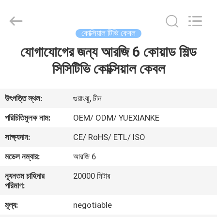
Jingchang
Cable
Industry
Co.,
Ltd. .
কোক্সিয়াল টিভি কেবল
All
Rights
যোগাযোগের জন্য আরজি 6 কোয়াড শিল্ড
বাড়ি
Reserved.
সিসিটিভি কোক্সিয়াল কেবল
পণ্য
উৎপত্তি স্থল:
গুয়াংঝু, চীন
ভিডিও
পরিচিতিমুলক নাম:
OEM/ ODM/ YUEXIANKE
সাক্ষ্যদান:
CE/ RoHS/ ETL/ ISO
আমাদের
মডেল নম্বার:
আরজি 6
সম্পর্কে
ন্যূনতম চাহিদার
20000 মিটার
পরিমাণ:
কারখানা
মূল্য:
negotiable
ভ্রমণ