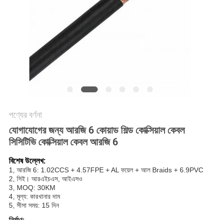
গোপনীয়তা
নীতি
পণ্যের বর্ণনা
যোগাযোগের জন্য আরজি 6 কোয়াড শিল্ড কোক্সিয়াল কেবল
সিসিটিভি কোক্সিয়াল কেবল আরজি 6
বিশেষ উল্লেখ:
1, আরজি 6: 1.02CCS + 4.57FPE + AL ফয়েল + আল Braids + 6.9PVC
2, সিই। আরএইচএস, আইএসও
3, MOQ: 30KM
4, মূল্য: কারখানার দাম
5, সীসা সময়: 15 দিন