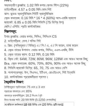
নির্মাণ:
অভ্যন্তরীণ কন্ডাক্টর: 1.02 মিমি কপার ক্লেড স্টিল (22%)
ডাইলেট্রিক: 4.57 ± 0.05 মিমি ফোম পিই
ঝাল: বন্ডেড অ্যালুমিনিয়াম পিইটি অ্যালুমিনিয়াম
ব্রেড কভারেজ: 0.16 মিমি * 16 * 4 (60%) আল-এমজি অ্যালো
জ্যাকেট: 6.85 ± 0.05 মিমি পিভিসি (75 ডিগ্রি উল)
জেলি / এপিডি: প্রতি কাস্টমাইজড
বিকল্পসমূহ:
ইনার কন্ডাক্টর: বেয়ার কপার, সিসিএ, সিসিএস CS
2. ডাইলেট্রিক: ফেনা / সলিড পিই
৩. শিল্ড: (সন্ধিযুক্ত / নিবিড়) এ / পি / এ, এ / পি ফয়েল, তামা ফয়েল
4. ব্রেড তারের উপাদান: বেয়ার কপার, সিসিএ, এএল-এমজি, টিসি
5. ব্রেড তারের ব্যাস: 0.12 মিমি, 0.16 মিমি
6. ব্রিড নেট: 64W, 72W, 80W, 96W, 128W এবং আরও অনেক কিছু
Bra. ব্রেড কভারেজ: 60%, 70%, 80%, 90% এবং আরও অনেক কিছু
8. পিভিসি জ্যাকেট ডিগ্রি: 65, 70, 75 এবং আরও বেশি
9. শংসাপত্রসমূহ: উল, সিএসএ, ইটিএল, রোএইচএস, সিই ইত্যাদি
10. কাস্টমাইজড প্রয়োজনীয়তা স্বাগত।
বৈদ্যুতিক বিবরণ:
বৈশিষ্ট্যযুক্ত প্রতিবন্ধক: 75 ওহম ± 3 ওহম
প্রচারের নামমাত্র বেগ: 85%
নামমাত্র ক্যাপাসিট্যান্স: 16.2 পিএফ / ফুট
ফিরে যাওয়ার ক্ষতি: 20 ডিবি মিনিট (5-2250 মেগাহার্টজ)
মনোনিবেশ কর্মক্ষমতা [@ 68 ডিগ্রি এফ (20 ডিগ্রি সেন্টিগ্রেড)]