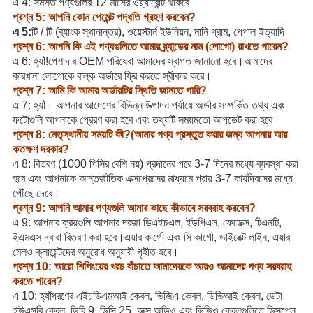
এ 4: সমস্ত পণ্যগুলির 12 মাসের ওয়্যারেন্টি থাকবে
প্রশ্ন 5: আপনি কোন পেমেন্ট পদ্ধতি গ্রহণ করবেন?
এ 5:
টি / টি (ব্যাংক স্থানান্তর), ওয়েস্টার্ন ইউনিয়ন, মানি গ্রাম, পেপাল ইত্যাদি
প্রশ্ন 6: আপনি কি এই পণ্যগুলিতে আমার ব্র্যান্ডের নাম (লোগো) রাখতে পারেন?
এ 6: হ্যাঁ!পেশাদার OEM পরিষেবা আমাদের স্বাগত জানানো হবে।আমাদের
কারখানা লোগোকে বাল্ক অর্ডারে ফ্রি করতে স্বীকার করে।
প্রশ্ন 7: আমি কি আমার অর্ডারটির স্থিতি জানতে পারি?
এ 7: হ্যাঁ। আপনার আদেশের বিভিন্ন উত্পাদন পর্যায়ে অর্ডার সম্পর্কিত তথ্য এবং
ফটোগুলি আপনাকে প্রেরণ করা হবে এবং তথ্যটি সময়মতো আপডেট করা হবে।
প্রশ্ন 8: নেতৃস্থানীয় সময়টি কী?(আমার পণ্য প্রস্তুত করার জন্য আপনার আর
কতক্ষণ দরকার?
এ 8: বিতরণ (1000 পিসির বেশি নয়) প্রদানের পরে 3-7 দিনের মধ্যে ব্যবস্থা করা
হবে এবং আপনাকে আন্তর্জাতিক এক্সপ্রেসের মাধ্যমে প্রায় 3-7 কার্যদিবসের মধ্যে
পৌঁছে দেবে।
প্রশ্ন 9: আপনি আমার পণ্যগুলি আমার কাছে কীভাবে সরবরাহ করবেন?
এ 9: আপনার ক্রয়গুলি আপনার দরজা ডিএইচএল, ইউপিএস, ফেডেক্স, টিএনটি,
ইএমএস দ্বারা বিতরণ করা হবে।এয়ার কার্গো এবং সি কার্গো, ডাইরেক্ট লাইন, এয়ার
মেলও ক্লায়েন্টদের অনুরোধ অনুযায়ী গৃহীত হবে।
প্রশ্ন 10: আরো শিপিংয়ের খরচ বাঁচাতে আমাদেরকে আরও আমাদের পণ্য সরবরাহ
করতে পারেন?
এ 10: হ্যাঁধরণের এইচডিএমআই কেবল, ভিজিএ কেবল, ডিভিআই কেবল, ডেটা
ইউএসবি কেবল, ডিবি 9, ডিসি 25, অক্স অডিও এবং ভিডিও কেবলগুলিতে ডিসপ্লে