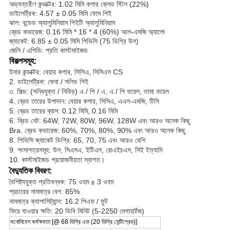
অভ্যন্তরীণ কন্ডাক্টর: 1.02 মিমি কপার ক্লেড স্টিল (22%)
ডাইলেট্রিক: 4.57 ± 0.05 মিমি ফোম পিই
ঝাল: বন্ডেড অ্যালুমিনিয়াম পিইটি অ্যালুমিনিয়াম
ব্রেড কভারেজ: 0.16 মিমি * 16 * 4 (60%) আল-এমজি অ্যালো
জ্যাকেট: 6.85 ± 0.05 মিমি পিভিসি (75 ডিগ্রি উল)
জেলি / এপিডি: প্রতি কাস্টমাইজড
বিকল্পসমূহ:
ইনার কন্ডাক্টর: বেয়ার কপার, সিসিএ, সিসিএস CS
2. ডাইলেট্রিক: ফেনা / সলিড পিই
৩. শিল্ড: (সন্ধিযুক্ত / নিবিড়) এ / পি / এ, এ / পি ফয়েল, তামা ফয়েল
4. ব্রেড তারের উপাদান: বেয়ার কপার, সিসিএ, এএল-এমজি, টিসি
5. ব্রেড তারের ব্যাস: 0.12 মিমি, 0.16 মিমি
6. ব্রিড নেট: 64W, 72W, 80W, 96W, 128W এবং আরও অনেক কিছু
Bra. ব্রেড কভারেজ: 60%, 70%, 80%, 90% এবং আরও অনেক কিছু
8. পিভিসি জ্যাকেট ডিগ্রি: 65, 70, 75 এবং আরও বেশি
9. শংসাপত্রসমূহ: উল, সিএসএ, ইটিএল, রোএইচএস, সিই ইত্যাদি
10. কাস্টমাইজড প্রয়োজনীয়তা স্বাগত।
বৈদ্যুতিক বিবরণ:
বৈশিষ্ট্যযুক্ত প্রতিবন্ধক: 75 ওহম ± 3 ওহম
প্রচারের নামমাত্র বেগ: 85%
নামমাত্র ক্যাপাসিট্যান্স: 16.2 পিএফ / ফুট
ফিরে যাওয়ার ক্ষতি: 20 ডিবি মিনিট (5-2250 মেগাহার্টজ)
মনোনিবেশ কর্মক্ষমতা [@ 68 ডিগ্রি এফ (20 ডিগ্রি সেন্টিগ্রেড)]