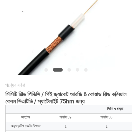
গোপনীয়তা
নীতি
পণ্যের বর্ণনা
সিসিটি শিল্ড পিভিসি / পিই জ্যাকেট আরজি 6 কোয়াড শিল্ড কক্সিয়াল
কেবল সিএটিভি / স্যাটেলাইট 75hm জন্য
নির্মাণ ও মাত্রা
আইটেম
আরজি 59
আরজি 58
অভ্যন্তরীণ কন্ডাক্টর উপাদান
চু
চু