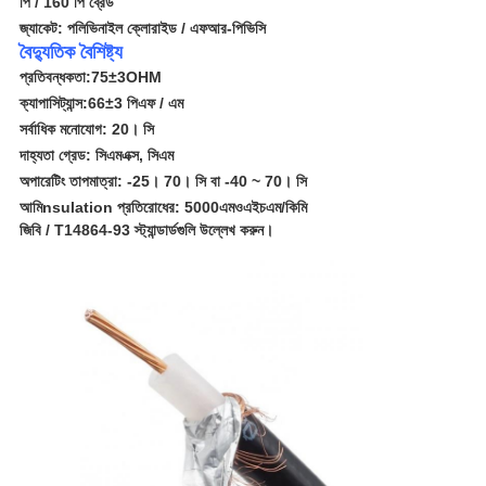
পি / 160 পি ব্রেড
জ্যাকেট: পলিভিনাইল ক্লোরাইড
/ এফআর-পিভিসি
বৈদ্যুতিক বৈশিষ্ট্য
প্রতিবন্ধকতা:
75
±
3OHM
ক্যাপাসিট্যান্স:
66
±
3 পিএফ / এম
সর্বাধিক মনোযোগ: 20
। সি
দাহ্যতা গ্রেড: সিএমএক্স, সিএম
অপারেটিং তাপমাত্রা: -25। 70
। সি
বা -40 ~ 70
। সি
আমি
nsulation প্রতিরোধের
: 5000
এমওএইচএম
/
কিমি
জিবি / T14864-93 স্ট্যান্ডার্ডগুলি উল্লেখ করুন।