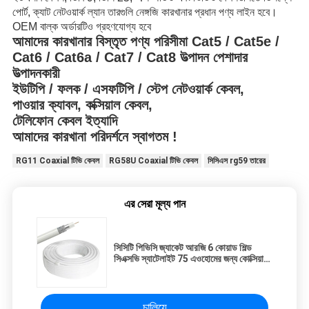
পোর্ট, ক্যাট নেটওয়ার্ক ল্যান তারগুলি নেঙ্গজি কারখানার প্রধান পণ্য লাইন হবে।
OEM বাল্ক অর্ডারটিও গ্রহণযোগ্য হবে
আমাদের কারখানার বিস্তৃত পণ্য পরিসীমা Cat5 / Cat5e /
Cat6 / Cat6a / Cat7 / Cat8 উত্পাদন পেশাদার
উত্পাদনকারী
ইউটিপি / ফলক / এসফটিপি / স্টেপ নেটওয়ার্ক কেবল,
পাওয়ার ক্যাবল, কক্সিয়াল কেবল,
টেলিফোন কেবল ইত্যাদি
আমাদের কারখানা পরিদর্শনে স্বাগতম !
RG11 Coaxial টিভি কেবল
RG58U Coaxial টিভি কেবল
সিসিএস rg59 তারের
এর সেরা মূল্য পান
সিসিটি পিভিসি জ্যাকেট আরজি 6 কোয়াড শিল্ড
সিএক্সভি স্যাটেলাইট 75 এওহোমের জন্য কোক্সিয়াল
কেবল
চালিয়ে