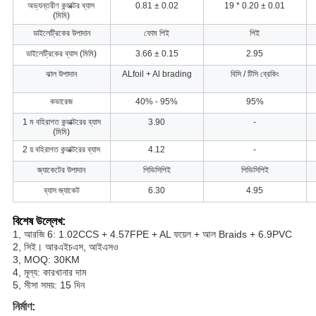
অভ্যন্তরীণ কন্ডাক্টর ব্যাস
0.81 ± 0.02
19 * 0.20 ± 0.01
(মিমি)
ডাইলেট্রিকের উপাদান
ফোম পিই
পিই
ডাইলেট্রিকের ব্যাস (মিমি)
3.66 ± 0.15
2.95
ঝাল উপাদান
ALfoil + Al brading
বিসি / টিসি ব্রেকিং
কভারেজ
40% - 95%
95%
1 ম বহিরাগত কন্ডাক্টরের ব্যাস
3.90
-
(মিমি)
2 য় বহিরাগত কন্ডাক্টরের ব্যাস
4.12
-
জ্যাকেটের উপাদান
পিভিসিপিই
পিভিসিপিই
ব্যাস জ্যাকেট
6.30
4.95
বিশেষ উল্লেখ:
1, আরজি 6: 1.02CCS + 4.57FPE + AL ফয়েল + আল Braids + 6.9PVC
2, সিই। আরএইচএস, আইএসও
3, MOQ: 30KM
4, মূল্য: কারখানার দাম
5, সীসা সময়: 15 দিন
নির্মাণ: