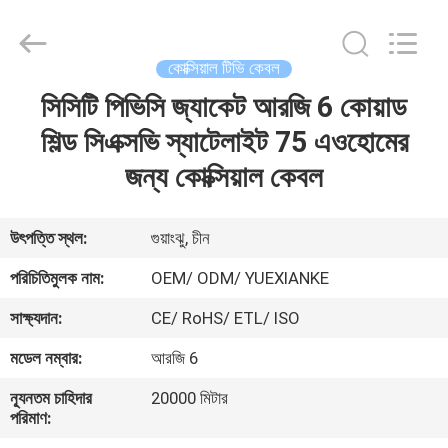
Jingchang
Cable
Industry
Co.,
Ltd. .
কোক্সিয়াল টিভি কেবল
All
Rights
সিসিটি পিভিসি জ্যাকেট আরজি 6 কোয়াড
বাড়ি
Reserved.
শিল্ড সিএক্সভি স্যাটেলাইট 75 এওহোমের
পণ্য
জন্য কোক্সিয়াল কেবল
ভিডিও
উৎপত্তি স্থল:
গুয়াংঝু, চীন
পরিচিতিমুলক নাম:
OEM/ ODM/ YUEXIANKE
আমাদের
সাক্ষ্যদান:
CE/ RoHS/ ETL/ ISO
সম্পর্কে
মডেল নম্বার:
আরজি 6
কারখানা
ন্যূনতম চাহিদার
20000 মিটার
পরিমাণ:
ভ্রমণ