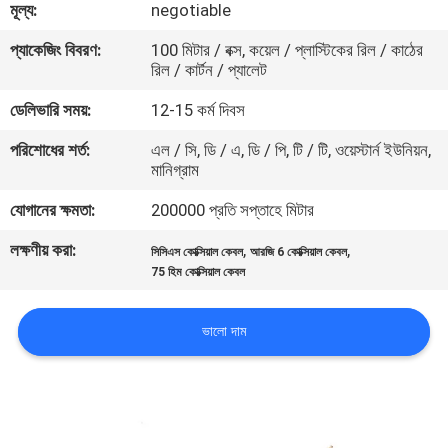
মূল্য:
negotiable
মান
প্যাকেজিং বিবরণ:
100 মিটার / বক্স, কয়েল / প্লাস্টিকের রিল / কাঠের
রিল / কার্টন / প্যালেট
নিয়ন্ত্রণ
ডেলিভারি সময়:
12-15 কর্ম দিবস
যোগাযোগ
পরিশোধের শর্ত:
এল / সি, ডি / এ, ডি / পি, টি / টি, ওয়েস্টার্ন ইউনিয়ন,
মানিগ্রাম
করুন
যোগানের ক্ষমতা:
200000 প্রতি সপ্তাহে মিটার
খবর
লক্ষণীয় করা:
,
,
সিসিএস কোক্সিয়াল কেবল
আরজি 6 কোক্সিয়াল কেবল
75 হিম কোক্সিয়াল কেবল
কেস
ভালো দাম
সাইট
ম্যাপ