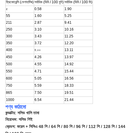
ফ্রিকোয়েন্সি (মেগাহার্টজ)
সর্বাধিক (ডিবি / 100 ফুট)
সর্বাধিক (ডিবি / 100 মি)
৫
0.58
1.90
55
1.60
5.25
211
2.87
9.41
250
3.10
10.16
300
3.43
11.25
350
3.72
12.20
400
৪.০০
13.11
450
4.26
13.97
500
4.55
14.92
550
4.71
15.44
600
5.05
16.56
750
5.59
18.33
865
7.50
19.51
1000
6.54
21.44
পণ্য কাঠামো
কন্ডাক্টর: সলিড খালি তামা
নিরোধক:
সলিড পিই
ব্রেডস
: ফয়েল
+ সিসিএ 48 পি / 64 পি / 80 পি / 96 পি / 112 পি / 128 পি / 144