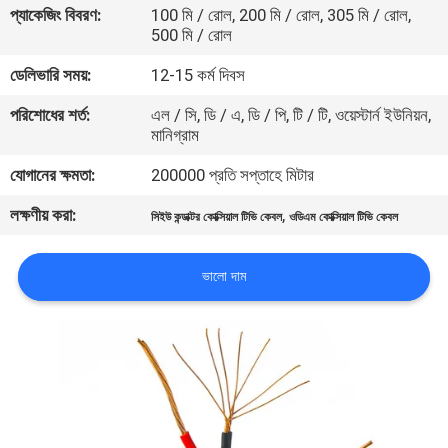
প্যাকেজিং বিবরণ:
100 মি / রোল, 200 মি / রোল, 305 মি / রোল,
500 মি / রোল
মান
ডেলিভারি সময়:
12-15 কর্ম দিবস
নিয়ন্ত্রণ
পরিশোধের শর্ত:
এল / সি, ডি / এ, ডি / পি, টি / টি, ওয়েস্টার্ন ইউনিয়ন,
মানিগ্রাম
যোগাযোগ
যোগানের ক্ষমতা:
200000 প্রতি সপ্তাহে মিটার
করুন
লক্ষণীয় করা:
,
সিইউ কন্ডাক্টর কোক্সিয়াল টিভি কেবল
ওডিএম কোক্সিয়াল টিভি কেবল
খবর
ভালো দাম
কেস
সাইট
ম্যাপ