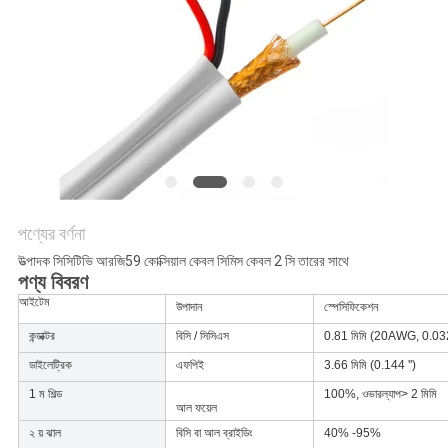
গোপনীয়তা
নীতি
পণ্যের বর্ণনা
উত্পাদক সিসিটিভি আরজি59 কোক্সিয়াল কেবল সিমিস কেবল 2 সি তারের সাথে
পণ্য বিবরণ
আইটেম
উপাদান
স্পেসিফিকেশন
কন্ডাক্টর
বিসি / সিসিএস
0.81 মিমি (20AWG, 0.032
ডাইলেট্রিক
এফপিই
3.66 মিমি (0.144 '')
1 ম শিল্ড
100%, ওভারল্যাপ> 2 মিমি
আল ফয়েল
২ য় ঝাল
বিসি বা আল ব্রাইডিং
40% -95%