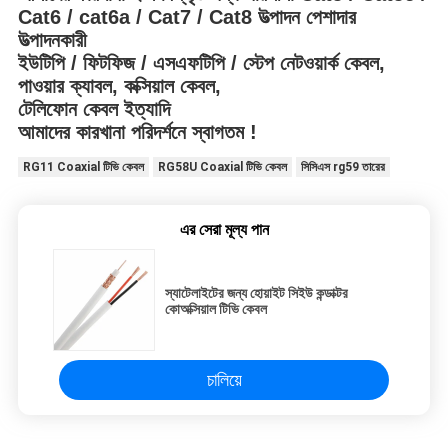
Cat6 / cat6a / Cat7 / Cat8 উত্পাদন পেশাদার
উত্পাদনকারী
ইউটিপি / ফিটফিজ / এসএফটিপি / স্টেপ নেটওয়ার্ক কেবল,
পাওয়ার ক্যাবল, কক্সিয়াল কেবল,
টেলিফোন কেবল ইত্যাদি
আমাদের কারখানা পরিদর্শনে স্বাগতম !
RG11 Coaxial টিভি কেবল
RG58U Coaxial টিভি কেবল
সিসিএস rg59 তারের
এর সেরা মূল্য পান
স্যাটেলাইটের জন্য হোয়াইট সিইউ কন্ডাক্টর
কোঅক্সিয়াল টিভি কেবল
চালিয়ে