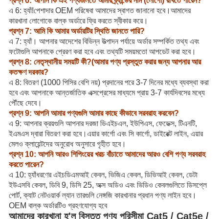
প্রশ্ন 6: আপনি কি এই পণ্যগুলিতে আমার ব্র্যান্ডের নাম (লোগো) রাখতে পারেন?
এ 6: হ্যাঁ!পেশাদার OEM পরিষেবা আমাদের স্বাগত জানানো হবে।আমাদের
কারখানা লোগোকে বাল্ক অর্ডারে ফ্রি করতে স্বীকার করে।
প্রশ্ন 7: আমি কি আমার অর্ডারটির স্থিতি জানতে পারি?
এ 7: হ্যাঁ। আপনার আদেশের বিভিন্ন উত্পাদন পর্যায়ে অর্ডার সম্পর্কিত তথ্য এবং
ফটোগুলি আপনাকে প্রেরণ করা হবে এবং তথ্যটি সময়মতো আপডেট করা হবে।
প্রশ্ন 8: নেতৃস্থানীয় সময়টি কী?(আমার পণ্য প্রস্তুত করার জন্য আপনার আর
কতক্ষণ দরকার?
এ 8: বিতরণ (1000 পিসির বেশি নয়) প্রদানের পরে 3-7 দিনের মধ্যে ব্যবস্থা করা
হবে এবং আপনাকে আন্তর্জাতিক এক্সপ্রেসের মাধ্যমে প্রায় 3-7 কার্যদিবসের মধ্যে
পৌঁছে দেবে।
প্রশ্ন 9: আপনি আমার পণ্যগুলি আমার কাছে কীভাবে সরবরাহ করবেন?
এ 9: আপনার ক্রয়গুলি আপনার দরজা ডিএইচএল, ইউপিএস, ফেডেক্স, টিএনটি,
ইএমএস দ্বারা বিতরণ করা হবে।এয়ার কার্গো এবং সি কার্গো, ডাইরেক্ট লাইন, এয়ার
মেলও ক্লায়েন্টদের অনুরোধ অনুসারে গৃহীত হবে।
প্রশ্ন 10: আপনি আরও শিপিংয়ের খরচ বাঁচাতে আমাদের আরও বেশি পণ্য সরবরাহ
করতে পারেন?
এ 10: হ্যাঁধরণের এইচডিএমআই কেবল, ভিজিএ কেবল, ডিভিআই কেবল, ডেটা
ইউএসবি কেবল, ডিবি 9, ডিসি 25, অক্স অডিও এবং ভিডিও কেবলগুলিতে ডিসপ্লে
পোর্ট, ক্যাট নেটওয়ার্ক ল্যান তারগুলি নেঙ্গজি কারখানার প্রধান পণ্য লাইন হবে।
OEM বাল্ক অর্ডারটিও গ্রহণযোগ্য হবে
আমাদের কারখানা হ'ল বিস্তৃত পণ্য পরিসীমা Cat5 / Cat5e /