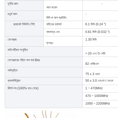
তৃতীয় ঝাল
-
আল ফয়েল
চতুর্থ ঝাল
-
বিসি বা আল ব্রাইডিং
জ্যাকেট পিভিসি / পিই
বাহিরের ব্যাসার্ধ
6.1 মিমি (0.24 '')
নামমাত্র বেধ
0.81 মিমি (0.032 '')
মেসেঞ্জার
1.30 মিমি
ইস্পাত
ডাইলেট্রিক সংযুক্তি
> 20 এন / 5 সেমি
মেসেঞ্জারের শক্তি ভঙ্গ করা Bre
82 কেজিএফ
অভিবৃত্তি
75 ± 3 ওহম
ক্যাপাসিট্যান্স
50 ± 3.0 এনএফ / কেএম
রিটার্ন লস (100% বয়ে গেছে)
1 ~ 470MHz
470 ~ 1000MHz
1000 ~ 2200MHz