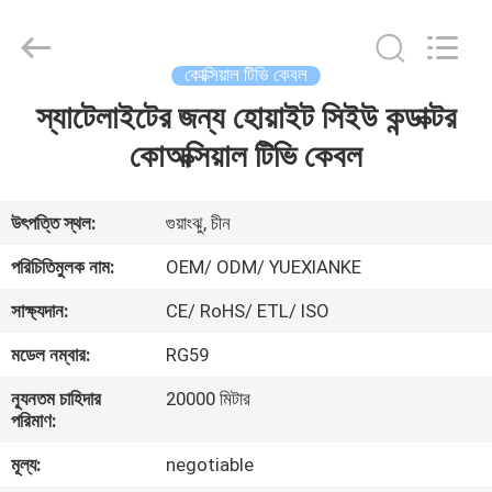
Jingchang
Cable
Industry
Co.,
Ltd. .
কোক্সিয়াল টিভি কেবল
All
Rights
স্যাটেলাইটের জন্য হোয়াইট সিইউ কন্ডাক্টর
বাড়ি
Reserved.
কোঅক্সিয়াল টিভি কেবল
পণ্য
উৎপত্তি স্থল:
গুয়াংঝু, চীন
ভিডিও
পরিচিতিমুলক নাম:
OEM/ ODM/ YUEXIANKE
সাক্ষ্যদান:
CE/ RoHS/ ETL/ ISO
আমাদের
মডেল নম্বার:
RG59
সম্পর্কে
ন্যূনতম চাহিদার
20000 মিটার
পরিমাণ:
কারখানা
মূল্য:
negotiable
ভ্রমণ