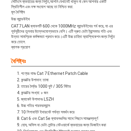
সেটিংসে ব্যবহারের জন্য নিখুঁত,আপনি যেখানেই থাকুন না কেন আপনার একটি
স্থিতিশীল এবং দক্ষ সংযোগ আছে তা নিশ্চিত করা.
মূল বৈশিষ্ট্য
উচ্চ ব্যান্ডউইথ
CAT7 LAN ক্যাবলটি 600 থেকে 1000MHz ব্যান্ডউইথের গর্ব করে, যা এর
পূর্বসূরীদের তুলনায় উল্লেখযোগ্যভাবে বেশি। এটি দ্রুত ডেটা ট্রান্সফার গতি এবং
উন্নত সামগ্রিক কর্মক্ষমতা প্রদান করে।এটি উচ্চ চাহিদা অ্যাপ্লিকেশন জন্য নিখুঁত
করে তোলে.
ব্যাপক প্রয়োগ
বৈশিষ্ট্যঃ
পণ্যের নামঃ Cat 7 Ethernet Patch Cable
কন্ডাক্টর উপাদান: তামা
তারের দৈর্ঘ্যঃ 1000 ফুট / 305 মিটার
কন্ডাক্টর সংখ্যা: ৮ জন
জ্যাকেট উপাদানঃ LSZH
উচ্চ গতির পারফরম্যান্স
10 গিগাবাইট ইথারনেট পর্যন্ত সমর্থন করে
Cat 6 এবং Cat 5e ক্যাবলগুলির সাথে পিছনে সামঞ্জস্যপূর্ণ
হোম, অফিস বা ডেটা সেন্টার নেটওয়ার্কে ব্যবহারের জন্য ডিজাইন করা