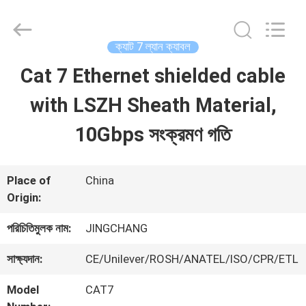
Guangdong
Jingchang
Cable
Industry
ক্যাট 7 ল্যান ক্যাবল
Co.,
Ltd. .
Cat 7 Ethernet shielded cable
বাড়ি
All
Rights
Reserved.
with LSZH Sheath Material,
পণ্য
10Gbps সংক্রমণ গতি
ভিডিও
Place of
China
Origin:
আমাদের
পরিচিতিমুলক নাম:
JINGCHANG
সম্পর্কে
সাক্ষ্যদান:
CE/Unilever/ROSH/ANATEL/ISO/CPR/ETL
Model
CAT7
কারখানা