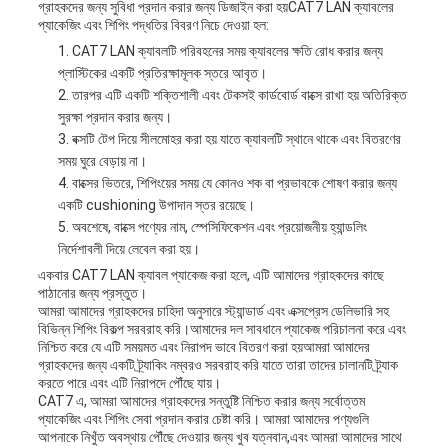
গ্রাহকদের জন্য সুবিধা প্রদান করার জন্য ডিজাইন করা হয়CAT7 LAN ক্যাবলের
প্যাকেজিং এবং শিপিং পদ্ধতির বিবরণ নিচে দেওয়া হল:
CAT7 LAN ক্যাবলটি পরিবহনের সময় ক্যাবলের ক্ষতি রোধ করার জন্য
প্লাস্টিকের একটি প্রতিরক্ষামূলক স্তরে আবৃত।
তারপর এটি একটি শক্তিশালী এবং টেকসই কার্ডবোর্ড বাক্সে রাখা হয় অতিরিক্ত
সুরক্ষা প্রদান করার জন্য।
বক্সটি টেপ দিয়ে সীলমোহর করা হয় যাতে ক্যাবলটি স্থানে থাকে এবং বিতরণের
সময় ঘুরে বেড়ায় না।
বাক্সের ভিতরে, শিপিংয়ের সময় যে কোনও শক বা প্রভাবকে শোষণ করার জন্য
একটি cushioning উপাদান স্তর রয়েছে।
অবশেষে, বাক্সে পণ্যের নাম, স্পেসিফিকেশন এবং প্রয়োজনীয় হ্যান্ডলিং
নির্দেশাবলী দিয়ে লেবেল করা হয়।
একবার CAT7 LAN ক্যাবল প্যাকেজ করা হলে, এটি আমাদের গ্রাহকদের কাছে
পাঠানোর জন্য প্রস্তুত।
আমরা আমাদের গ্রাহকদের চাহিদা অনুসারে স্ট্যান্ডার্ড এবং এক্সপ্রেস ডেলিভারি সহ
বিভিন্ন শিপিং বিকল্প সরবরাহ করি।আমাদের দল সাবধানে প্যাকেজ পরিচালনা করে এবং
নিশ্চিত করে যে এটি সময়মত এবং নিরাপদ ভাবে বিতরণ করা হয়আমরা আমাদের
গ্রাহকদের জন্য একটি ট্র্যাকিং নম্বরও সরবরাহ করি যাতে তারা তাদের চালানটি ট্র্যাক
করতে পারে এবং এটি নিরাপদে পৌঁছে যায়।
CAT7 এ, আমরা আমাদের গ্রাহকদের সন্তুষ্টি নিশ্চিত করার জন্য সর্বোত্তম
প্যাকেজিং এবং শিপিং সেবা প্রদান করার চেষ্টা করি। আমরা আমাদের পণ্যগুলি
আপনাকে নিখুঁত অবস্থায় পৌঁছে দেওয়ার জন্য খুব যত্নবান,এবং আমরা আমাদের সাথে