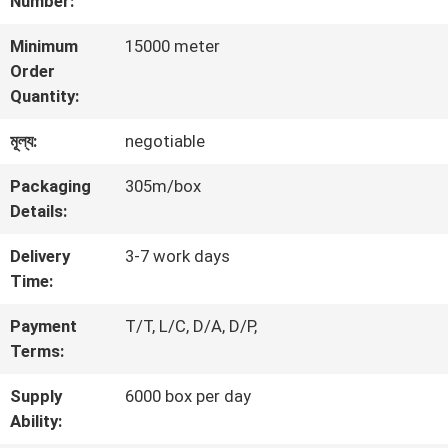
Number:
ভ্রমণ
Minimum
15000 meter
Order
Quantity:
মান
মূল্য:
negotiable
নিয়ন্ত্রণ
Packaging
305m/box
Details:
যোগাযোগ
Delivery
3-7 work days
করুন
Time:
Payment
T/T, L/C, D/A, D/P,
খবর
Terms:
Supply
6000 box per day
কেস
Ability: